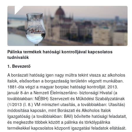
Pálinka termékek hatósági kontrolljával kapcsolatos
tudnivalók
1. Bevezető
A borászati hatóság igen nagy múltra tekint vissza az alkoholos
italok, elsősorban a borgazdaság területén végzett munkában.
1881-óta végzi a magyar borpiac hatósági kontrollját. 2013.
január 8-án a Nemzeti Élelmiszerlánc- biztonsági Hivatal (a
továbbiakban: NÉBIH) Szervezeti és Működési Szabályzatának
(1/2013 (I. 8.) VM miniszteri utasítás, a továbbiakban: Utasítás)
módosítása kapcsán, mint Borászati és Alkoholos Italok
Igazgatóság (a továbbiakban: BAII) bővítette hatósági feladatait,
és megkezdte többek között a pálinka és törkölypálinka
termékekkel kapcsolatos központi igazgatási feladatok ellátását.