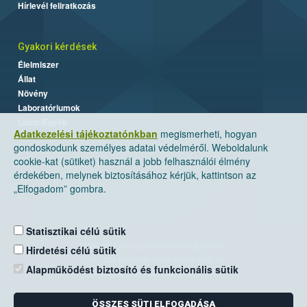
Hírlevél feliratkozás
Gyakori kérdések
Élelmiszer
Állat
Növény
Laboratóriumok
Labor/Egyéb
Adatkezelési tájékoztatónkban
megismerheti, hogyan
gondoskodunk személyes adatai védelméről. Weboldalunk
cookie-kat (sütiket) használ a jobb felhasználói élmény
érdekében, melynek biztosításához kérjük, kattintson az
„Elfogadom” gombra.
Statisztikai célú sütik
Nemzeti Élelmiszerlánc-biztonsági Hivatal
Hirdetési célú sütik
Cím: 1024 Budapest, Keleti Károly utca. 24.
Alapműködést biztosító és funkcionális sütik
Levelezési cím: 1525 Budapest. Pf. 30.
ÖSSZES SÜTI ELFOGADÁSA