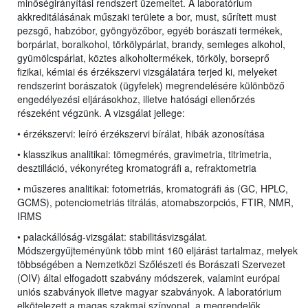
minőségirányítási rendszert üzemeltet. A laboratórium
akkreditálásának műszaki területe a bor, must, sűrített must
pezsgő, habzóbor, gyöngyözőbor, egyéb borászati termékek,
borpárlat, boralkohol, törkölypárlat, brandy, semleges alkohol,
gyümölcspárlat, köztes alkoholtermékek, törköly, borseprő
fizikai, kémiai és érzékszervi vizsgálatára terjed ki, melyeket
rendszerint borászatok (ügyfelek) megrendelésére különböző
engedélyezési eljárásokhoz, illetve hatósági ellenőrzés
részeként végzünk. A vizsgálat jellege:
• érzékszervi: leíró érzékszervi bírálat, hibák azonosítása
• klasszikus analitikai: tömegmérés, gravimetria, titrimetria,
desztilláció, vékonyréteg kromatográfi a, refraktometria
• műszeres analitikai: fotometriás, kromatográfi ás (GC, HPLC,
GCMS), potenciometriás titrálás, atomabszorpciós, FTIR, NMR,
IRMS
• palackállóság-vizsgálat: stabilitásvizsgálat
.
Módszergyűjteményünk több mint 160 eljárást tartalmaz, melyek
többségében a Nemzetközi Szőlészeti és Borászati Szervezet
(OIV) által elfogadott szabvány módszerek, valamint európai
uniós szabványok illetve magyar szabványok. A laboratórium
elkötelezett a magas szakmai színvonal, a megrendelők