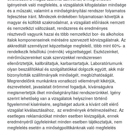
igényeinek való megfelelés, a vizsgálatok kifogástalan minősége
és a műszaki, valamint a minőségirányítási rendszer folyamatos
fejlesztése iránt. Mindezek érdekében folyamatosan követjük a
magyar és külföldi szakirodalmat, a vizsgálati előírások nemzeti
és nemzetközi változásait, rendszeres és eredményes
résztvevői vagyunk hazai és több nemzetközi bor- és alkoholos
italok komponenseinek mérésére szervezett körvizsgálatnak. Az
akkreditált személyzet képzettsége megfelelő, több mint 60%- a
rendelkezik felsőfokú (mérnök) végzettséggel. Eszközeinket,
mérőműszereinket szak szervizekkel rendszeresen
ellenőriztetjük, kalibráltatjuk, karbantartatjuk. Laboratóriumunk
olyan beszállítókkal és szolgáltatókkal dolgozik együtt, akik már
bizonyították szállítmányaik minőségét, megbízhatóságát.
Megrendelőink munkánkra vonatkozó véleményét kikérjük,
észrevételeit, javaslatait örömmel fogadjuk, kívánságukra
megismertetjük őket minőségirányítási rendszerünkkel. Igény
szerint lehetőség van a vizsgálatok helyszínen történő
figyelemmel kísérésére, segítséget adunk a kívánt célt elérő
vizsgálat kiválasztásához, az eredmények értelmezéséhez. Az
esetleges reklamációkat minden esetben kivizsgáljuk, ennek
eredményéről ügyfeleinket minden esetben tájékoztatjuk, nem
megfelelés esetén a minőségpolitikánknak való megfelelés