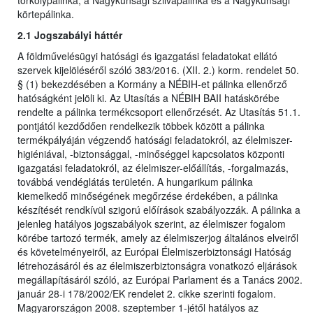
törkölypálinka, a Nagykunsági szilvapálinka és a Nagykunsági
körtepálinka.
2.1 Jogszabályi háttér
A földművelésügyi hatósági és igazgatási feladatokat ellátó
szervek kijelöléséről szóló 383/2016. (XII. 2.) korm. rendelet 50.
§ (1) bekezdésében a Kormány a NÉBIH-et pálinka ellenőrző
hatóságként jelöli ki. Az Utasítás a NÉBIH BAII hatáskörébe
rendelte a pálinka termékcsoport ellenőrzését. Az Utasítás 51.1.
pontjától kezdődően rendelkezik többek között a pálinka
termékpályáján végzendő hatósági feladatokról, az élelmiszer-
higiéniával, -biztonsággal, -minőséggel kapcsolatos központi
igazgatási feladatokról, az élelmiszer-előállítás, -forgalmazás,
továbbá vendéglátás területén. A hungarikum pálinka
kiemelkedő minőségének megőrzése érdekében, a pálinka
készítését rendkívül szigorú előírások szabályozzák. A pálinka a
jelenleg hatályos jogszabályok szerint, az élelmiszer fogalom
körébe tartozó termék, amely az élelmiszerjog általános elveiről
és követelményeiről, az Európai Élelmiszerbiztonsági Hatóság
létrehozásáról és az élelmiszerbiztonságra vonatkozó eljárások
megállapításáról szóló, az Európai Parlament és a Tanács 2002.
január 28-i 178/2002/EK rendelet 2. cikke szerinti fogalom.
Magyarországon 2008. szeptember 1-jétől hatályos az