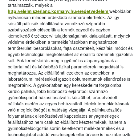
tartalmazzák, melyek a
http://elelmiszerlanc.kormany.hu/eredetvedelem
weboldalon
nyilvánosan minden érdeklődő számára elérhetők. Az így
készült pálinkák előállítására vonatkozó szigorúbb
szabályozások elősegítik a termék egyedi és egyben
kiemelkedő érzékszervi tulajdonságainak kialakulását, melynek
védelme érdekében a termékleírásokban meghatározott
termőterületi besorolásokat, fajta összetételt, készítési módot és
egyéb technológiai megkötéseket az előállító üzemnek igazolnia
kell. Sok termékleírás még a gyümölcs alapanyagának a
beltartalmát és különböző fizikai paraméterek megadását is
meghatározza. Az előállítónál ezekben az esetekben a
laboratóriumi mérésekkel igazolt dokumentumok ellenőrzése is
megtörténik. A gyakorlatban egy kereskedelmi forgalomba
kerülő pálinka, több különböző évjáratból származó
gyümölcspárlat házasításaival is készülhet, eredetvédett
pálinkák esetén az egyes beházasított tételek termékleírásnak
való megfelelőségét a hatóság vizsgálja. A pálinkakészítés
folyamatának ellenőrzésével kapcsolatos anyagmérlegek
felállításához nem csak az előállított késztermékek, hanem a
gyümölcsfeldolgozás során keletkezett melléktermékek és a
technológiából adódó veszteségek ellenőrzése is hozzátartozik.