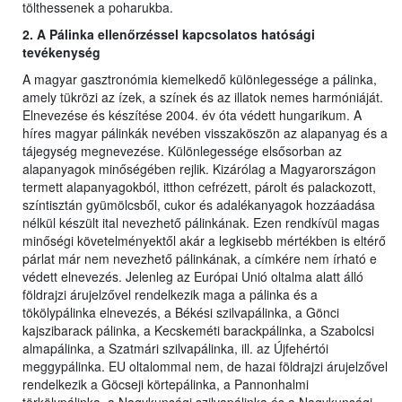
tölthessenek a poharukba.
2. A Pálinka ellenőrzéssel kapcsolatos hatósági
tevékenység
A magyar gasztronómia kiemelkedő különlegessége a pálinka,
amely tükrözi az ízek, a színek és az illatok nemes harmóniáját.
Elnevezése és készítése 2004. év óta védett hungarikum. A
híres magyar pálinkák nevében visszaköszön az alapanyag és a
tájegység megnevezése. Különlegessége elsősorban az
alapanyagok minőségében rejlik. Kizárólag a Magyarországon
termett alapanyagokból, itthon cefrézett, párolt és palackozott,
színtisztán gyümölcsből, cukor és adalékanyagok hozzáadása
nélkül készült ital nevezhető pálinkának. Ezen rendkívül magas
minőségi követelményektől akár a legkisebb mértékben is eltérő
párlat már nem nevezhető pálinkának, a címkére nem írható e
védett elnevezés. Jelenleg az Európai Unió oltalma alatt álló
földrajzi árujelzővel rendelkezik maga a pálinka és a
tökölypálinka elnevezés, a Békési szilvapálinka, a Gönci
kajszibarack pálinka, a Kecskeméti barackpálinka, a Szabolcsi
almapálinka, a Szatmári szilvapálinka, ill. az Újfehértói
meggypálinka. EU oltalommal nem, de hazai földrajzi árujelzővel
rendelkezik a Göcseji körtepálinka, a Pannonhalmi