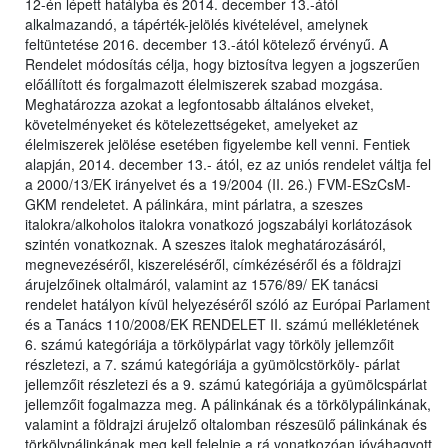
12-én lépett hatályba és 2014. december 13.-ától
alkalmazandó, a tápérték-jelölés kivételével, amelynek
feltüntetése 2016. december 13.-ától kötelező érvényű. A
Rendelet módosítás célja, hogy biztosítva legyen a jogszerűen
előállított és forgalmazott élelmiszerek szabad mozgása.
Meghatározza azokat a legfontosabb általános elveket,
követelményeket és kötelezettségeket, amelyeket az
élelmiszerek jelölése esetében figyelembe kell venni. Fentiek
alapján, 2014. december 13.- ától, ez az uniós rendelet váltja fel
a 2000/13/EK irányelvet és a 19/2004 (II. 26.) FVM-ESzCsM-
GKM rendeletet. A pálinkára, mint párlatra, a szeszes
italokra/alkoholos italokra vonatkozó jogszabályi korlátozások
szintén vonatkoznak. A szeszes italok meghatározásáról,
megnevezéséről, kiszereléséről, címkézéséről és a földrajzi
árujelzőinek oltalmáról, valamint az 1576/89/ EK tanácsi
rendelet hatályon kívül helyezéséről szóló az Európai Parlament
és a Tanács 110/2008/EK RENDELET II. számú mellékletének
6. számú kategóriája a törkölypárlat vagy törköly jellemzőit
részletezi, a 7. számú kategóriája a gyümölcstörköly- párlat
jellemzőit részletezi és a 9. számú kategóriája a gyümölcspárlat
jellemzőit fogalmazza meg. A pálinkának és a törkölypálinkának,
valamint a földrajzi árujelző oltalomban részesülő pálinkának és
törkölypálinkának meg kell felelnie a rá vonatkozóan jóváhagyott