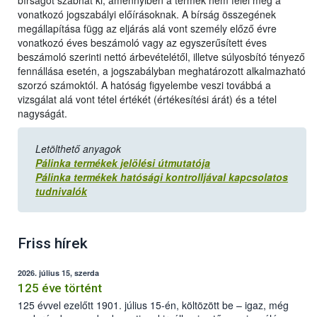
bírságot szabhat ki, amennyiben a termék nem felel meg a
vonatkozó jogszabályi előírásoknak. A bírság összegének
megállapítása függ az eljárás alá vont személy előző évre
vonatkozó éves beszámoló vagy az egyszerűsített éves
beszámoló szerinti nettó árbevételétől, illetve súlyosbító tényező
fennállása esetén, a jogszabályban meghatározott alkalmazható
szorzó számoktól. A hatóság figyelembe veszi továbbá a
vizsgálat alá vont tétel értékét (értékesítési árát) és a tétel
nagyságát.
Letölthető anyagok
Pálinka termékek jelölési útmutatója
Pálinka termékek hatósági kontrolljával kapcsolatos
tudnivalók
Friss hírek
2026. július 15, szerda
125 éve történt
125 évvel ezelőtt 1901. július 15-én, költözött be – igaz, még