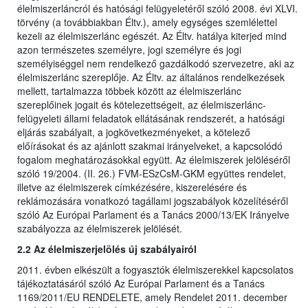
élelmiszerláncról és hatósági felügyeletéről szóló 2008. évi XLVI.
törvény (a továbbiakban Éltv.), amely egységes szemlélettel
kezeli az élelmiszerlánc egészét. Az Éltv. hatálya kiterjed mind
azon természetes személyre, jogi személyre és jogi
személyiséggel nem rendelkező gazdálkodó szervezetre, aki az
élelmiszerlánc szereplője. Az Éltv. az általános rendelkezések
mellett, tartalmazza többek között az élelmiszerlánc
szereplőinek jogait és kötelezettségeit, az élelmiszerlánc-
felügyeleti állami feladatok ellátásának rendszerét, a hatósági
eljárás szabályait, a jogkövetkezményeket, a kötelező
előírásokat és az ajánlott szakmai irányelveket, a kapcsolódó
fogalom meghatározásokkal együtt. Az élelmiszerek jelöléséről
szóló 19/2004. (II. 26.) FVM-ESzCsM-GKM együttes rendelet,
illetve az élelmiszerek címkézésére, kiszerelésére és
reklámozására vonatkozó tagállami jogszabályok közelítéséről
szóló Az Európai Parlament és a Tanács 2000/13/EK Irányelve
szabályozza az élelmiszerek jelölését.
2.2 Az élelmiszerjelölés új szabályairól
2011. évben elkészült a fogyasztók élelmiszerekkel kapcsolatos
tájékoztatásáról szóló Az Európai Parlament és a Tanács
1169/2011/EU RENDELETE, amely Rendelet 2011. december