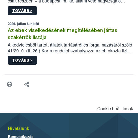
csak részben – a budapesti m. kir. állami vetőmagvizsgáló
állomás a Kis Rókus utca 15. szám alatti, Czigler Győző által
TOVÁBB >
tervezett új épületébe.
2026. július 6, hétfő
Az ebek viselkedésének megítélésében jártas
szakértők listája
A kedvtelésből tartott állatok tartásáról és forgalmazásáról szóló
41/2010. (II. 26.) Korm.rendelet szabályozza az eb okozta fizikai
sérülés, illetve ennek veszélye keletkezésekor felmerülő
TOVÁBB >
hatósági feladatokat, valamint a veszélyes eb tartását és annak
engedélyezését. Ezen eljárások során szükség esetén be kell
vonni az ebek viselkedésének megítélésében jártas szakértőt.
Cookie beállítások
Hivatalunk
Bemutatkozás