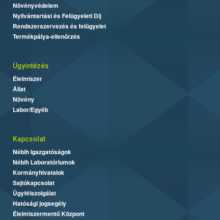
Növényvédelem
Nyilvántartási és Felügyeleti Díj
Rendszerszervezés és felügyelet
Termékpálya-ellenőrzés
Ügyintézés
Élelmiszer
Állat
Növény
Labor/Egyéb
Kapcsolat
Nébih Igazgatóságok
Nébih Laboratóriumok
Kormányhivatalok
Sajtókapcsolat
Ügyfélszolgálat
Hatósági jogsegély
Élelmiszermentő Központ