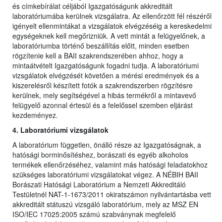
és címkebírálat céljából Igazgatóságunk akkreditált
laboratóriumába kerülnek vizsgálatra. Az ellenőrzött fél részéről
igényelt ellenmintákat a vizsgálatok elvégzéséig a kereskedelmi
egységeknek kell megőrizniük. A vett mintát a felügyelőnek, a
laboratóriumba történő beszállítás előtt, minden esetben
rögzítenie kell a BAII szakrendszerében ahhoz, hogy a
mintaátvételt Igazgatóságunk fogadni tudja. A laboratóriumi
vizsgálatok elvégzését követően a mérési eredmények és a
kiszerelésről készített fotók a szakrendszerben rögzítésre
kerülnek, mely segítségével a hibás termékről a mintavevő
felügyelő azonnal értesül és a felelőssel szemben eljárást
kezdeményez.
4. Laboratóriumi vizsgálatok
A laboratórium független, önálló része az Igazgatóságnak, a
hatósági borminősítéshez, borászati és egyéb alkoholos
termékek ellenőrzéséhez, valamint más hatósági feladatokhoz
szükséges laboratóriumi vizsgálatokat végez. A NÉBIH BAII
Borászati Hatósági Laboratórium a Nemzeti Akkreditáló
Testületnél NAT-1-1673/2011 okiratszámon nyilvántartásba vett
akkreditált státuszú vizsgáló laboratórium, mely az MSZ EN
ISO/IEC 17025:2005 számú szabványnak megfelelő