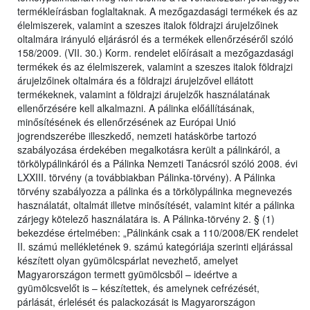
termékleírásban foglaltaknak. A mezőgazdasági termékek és az
élelmiszerek, valamint a szeszes italok földrajzi árujelzőinek
oltalmára irányuló eljárásról és a termékek ellenőrzéséről szóló
158/2009. (VII. 30.) Korm. rendelet előírásait a mezőgazdasági
termékek és az élelmiszerek, valamint a szeszes italok földrajzi
árujelzőinek oltalmára és a földrajzi árujelzővel ellátott
termékeknek, valamint a földrajzi árujelzők használatának
ellenőrzésére kell alkalmazni. A pálinka előállításának,
minősítésének és ellenőrzésének az Európai Unió
jogrendszerébe illeszkedő, nemzeti hatáskörbe tartozó
szabályozása érdekében megalkotásra került a pálinkáról, a
törkölypálinkáról és a Pálinka Nemzeti Tanácsról szóló 2008. évi
LXXIII. törvény (a továbbiakban Pálinka-törvény). A Pálinka
törvény szabályozza a pálinka és a törkölypálinka megnevezés
használatát, oltalmát illetve minősítését, valamint kitér a pálinka
zárjegy kötelező használatára is. A Pálinka-törvény 2. § (1)
bekezdése értelmében: „Pálinkánk csak a 110/2008/EK rendelet
II. számú mellékletének 9. számú kategóriája szerinti eljárással
készített olyan gyümölcspárlat nevezhető, amelyet
Magyarországon termett gyümölcsből – ideértve a
gyümölcsvelőt is – készítettek, és amelynek cefrézését,
párlását, érlelését és palackozását is Magyarországon