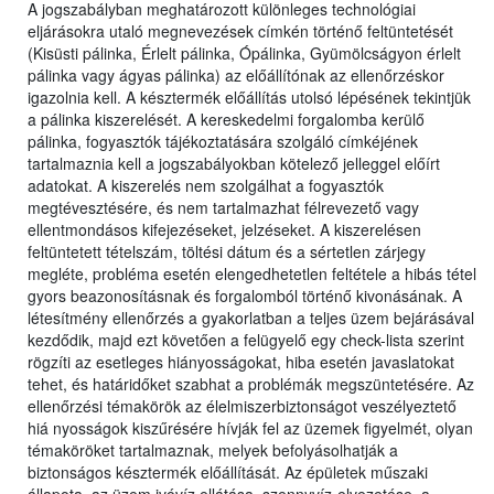
A jogszabályban meghatározott különleges technológiai
eljárásokra utaló megnevezések címkén történő feltüntetését
(Kisüsti pálinka, Érlelt pálinka, Ópálinka, Gyümölcságyon érlelt
pálinka vagy ágyas pálinka) az előállítónak az ellenőrzéskor
igazolnia kell. A késztermék előállítás utolsó lépésének tekintjük
a pálinka kiszerelését. A kereskedelmi forgalomba kerülő
pálinka, fogyasztók tájékoztatására szolgáló címkéjének
tartalmaznia kell a jogszabályokban kötelező jelleggel előírt
adatokat. A kiszerelés nem szolgálhat a fogyasztók
megtévesztésére, és nem tartalmazhat félrevezető vagy
ellentmondásos kifejezéseket, jelzéseket. A kiszerelésen
feltüntetett tételszám, töltési dátum és a sértetlen zárjegy
megléte, probléma esetén elengedhetetlen feltétele a hibás tétel
gyors beazonosításnak és forgalomból történő kivonásának. A
létesítmény ellenőrzés a gyakorlatban a teljes üzem bejárásával
kezdődik, majd ezt követően a felügyelő egy check-lista szerint
rögzíti az esetleges hiányosságokat, hiba esetén javaslatokat
tehet, és határidőket szabhat a problémák megszüntetésére. Az
ellenőrzési témakörök az élelmiszerbiztonságot veszélyeztető
hiá nyosságok kiszűrésére hívják fel az üzemek figyelmét, olyan
témaköröket tartalmaznak, melyek befolyásolhatják a
biztonságos késztermék előállítását. Az épületek műszaki