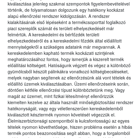
kiválasztása jelenleg szakmai szempontok figyelembevételével
történik, de folyamatosan dolgozunk egy hatékony kockázat
alapú ellenőrzési rendszer kidolgozásán. A rendszer
kialakításának első lépéseként a termékcsoporttal foglalkozó
piaci szereplők számát és területi elhelyezkedését már
felmértük. A kereskedelmi és bérfőzdék területi
elhelyezkedéséről és a kereskedelmi főzdék által előállított
mennyiségekről a szükséges adataink már megvannak. A
kereskedelemben kapható termék kockázati szintjének
meghatározásához fontos, hogy ismerjük a kiszerelt termék
előállítási költségeit. Hatóságunk végzett és végez a különböző
gyümölcsből készült pálinkákra vonatkozó költségbecsléseket,
melyek nagyban segítenek az ellenőrzésünk alá vont tételek és
előállító üzemek kiválasztásában. Üzemi ellenőrzéseink során,
döntően kétféle ellenőrzési típust különböztetünk meg. Vagy
magát az üzemet, mint fizikai létesítményt ellenőrizzük
kiemelten kezelve az általa használt minőségbiztosítási rendszer
hatékonyságát, vagy egy véletlenszerűen kereskedelemből
kiválasztott késztermék nyomon követését végezzük el.
Élelmiszerbiztonsági szempontból is kulcsfontosságú az egyes
tételek nyomon követhetősége, hiszen probléma esetén a hibás
termék pontos beazonosítása segít abban, hogy a forgalomból