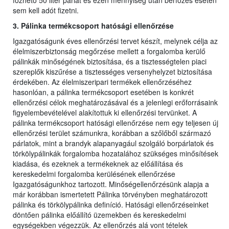
főzhető 50 liter párlat és ezen mennyiség után bérfőzés esetén
sem kell adót fizetni.
3. Pálinka termékcsoport hatósági ellenőrzése
Igazgatóságunk éves ellenőrzési tervet készít, melynek célja az
élelmiszerbiztonság megőrzése mellett a forgalomba kerülő
pálinkák minőségének biztosítása, és a tisztességtelen piaci
szereplők kiszűrése a tisztességes versenyhelyzet biztosítása
érdekében. Az élelmiszeripari termékek ellenőrzéséhez
hasonlóan, a pálinka termékcsoport esetében is konkrét
ellenőrzési célok meghatározásával és a jelenlegi erőforrásaink
figyelembevételével alakítottuk ki ellenőrzési tervünket. A
pálinka termékcsoport hatósági ellenőrzése nem egy teljesen új
ellenőrzési terület számunkra, korábban a szőlőből származó
párlatok, mint a brandyk alapanyagául szolgáló borpárlatok és
törkölypálinkák forgalomba hozatalához szükséges minősítések
kiadása, és ezeknek a termékeknek az előállítása és
kereskedelmi forgalomba kerülésének ellenőrzése
Igazgatóságunkhoz tartozott. Minőségellenőrzésünk alapja a
már korábban ismertetett Pálinka törvényben meghatározott
pálinka és törkölypálinka definíció. Hatósági ellenőrzéseinket
döntően pálinka előállító üzemekben és kereskedelmi
egységekben végezzük. Az ellenőrzés alá vont tételek