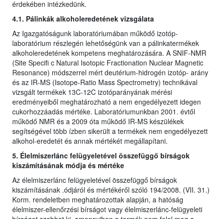
érdekében intézkedünk.
4.1. Pálinkák alkoholeredetének vizsgálata
Az Igazgatóságunk laboratóriumában működő izotóp-
laboratórium részlegén lehetőségünk van a pálinkatermékek
alkoholeredetének kompetens meghatározására. A SNIF-NMR
(Site Specifi c Natural Isotopic Fractionation Nuclear Magnetic
Resonance) módszerrel mért deutérium-hidrogén izotóp- arány
és az IR-MS (Isotope-Ratio Mass Spectrometry) technikával
vizsgált termékek 13C-12C izotóparányának mérési
eredményeiből meghatározható a nem engedélyezett idegen
cukorhozzáadás mértéke. Laboratóriumunkban 2001. évtől
működő NMR és a 2009 óta működő IR-MS készülékek
segítségével több ízben sikerült a termékek nem engedélyezett
alkohol-eredetét és annak mértékét megállapítani.
5. Élelmiszerlánc felügyeletével összefüggő bírságok
kiszámításának módja és mértéke
Az élelmiszerlánc felügyeletével összefüggő bírságok
kiszámításának .ódjáról és mértékéről szóló 194/2008. (VII. 31.)
Korm. rendeletben meghatározottak alapján, a hatóság
élelmiszer-ellenőrzési bírságot vagy élelmiszerlánc-felügyeleti