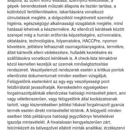
állapota, az üzem ivóvíz ellátása, szennyvíz-elvezetése, a
gépek- berendezések műszaki állapota és tisztán tartása, a
különböző fertőtlenítésekre, takarításokra vonatkozó
útmutatások megléte, a dolgozóktól megkövetelt személyi
higiénia, egészségügyi alkalmassági vizsgálatok megléte, mind
hatással lehetnek a késztermékre. Az ellenőrző kérdések között
szerepel még a humán erőforrás képzettségére, színvonalára,
oktatására, technológiára, folyamatokra, HACCPre, nyomon
követésre, jelölésre felhasznált csomagolóanyagokra, termékre,
állati kártevők elleni védekezésre, hulladék kezelésére és
szállításokra vonatkozó kérdések is. A check-lista témakörei
közül kiemelten kezeljük az üzemek minőségbiztosítási
rendszereit. Veszélyelemző rendszerek esetén a kritikus pontok
ellenőrzési dokumentumait minden esetben vizsgáljuk.
Felügyelőink esetenként az egy-egy veszélyességi pont
felülbírálatát javasolhatják. Kereskedelmi egységekben
forgalmazottpálinkák ellenőrzése hatósági mintavételt jelent, ami
vagy véletlenszerűen, vagy felügyelőink által kockázatosnak
tartott, vagy kiszerelésében jelölési hibával forgalmazott gyanús
termék esetén direkt mintavétellel történik. A felügyelő minden
esetben több példányos hatósági jegyzőkönyv felvételével
igazolja mintavételét. A hivatalosan kengyelszerűen zárt,
felcímkézett és bélyegzővel ellátott minták analitikai, érzékszervi