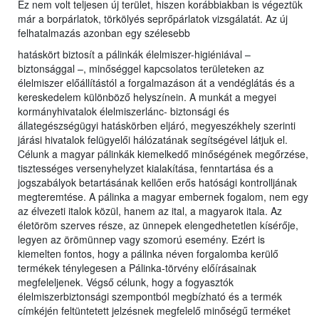
Ez nem volt teljesen új terület, hiszen korábbiakban is végeztük
már a borpárlatok, törkölyés seprőpárlatok vizsgálatát. Az új
felhatalmazás azonban egy szélesebb
hatáskört biztosít a pálinkák élelmiszer-higiéniával –
biztonsággal –, minőséggel kapcsolatos területeken az
élelmiszer előállítástól a forgalmazáson át a vendéglátás és a
kereskedelem különböző helyszínein. A munkát a megyei
kormányhivatalok élelmiszerlánc- biztonsági és
állategészségügyi hatáskörben eljáró, megyeszékhely szerinti
járási hivatalok felügyelői hálózatának segítségével látjuk el.
Célunk a magyar pálinkák kiemelkedő minőségének megőrzése,
tisztességes versenyhelyzet kialakítása, fenntartása és a
jogszabályok betartásának kellően erős hatósági kontrolljának
megteremtése. A pálinka a magyar embernek fogalom, nem egy
az élvezeti italok közül, hanem az ital, a magyarok itala. Az
életöröm szerves része, az ünnepek elengedhetetlen kísérője,
legyen az örömünnep vagy szomorú esemény. Ezért is
kiemelten fontos, hogy a pálinka néven forgalomba kerülő
termékek ténylegesen a Pálinka-törvény előírásainak
megfeleljenek. Végső célunk, hogy a fogyasztók
élelmiszerbiztonsági szempontból megbízható és a termék
címkéjén feltüntetett jelzésnek megfelelő minőségű terméket