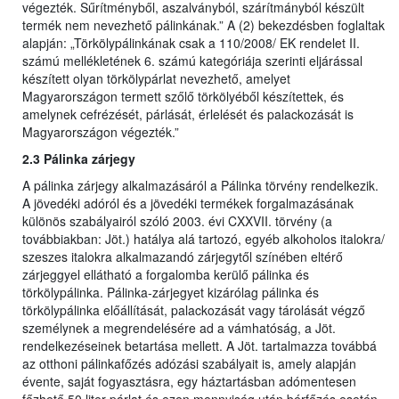
végezték. Sűrítményből, aszalványból, szárítmányból készült
termék nem nevezhető pálinkának.” A (2) bekezdésben foglaltak
alapján: „Törkölypálinkának csak a 110/2008/ EK rendelet II.
számú mellékletének 6. számú kategóriája szerinti eljárással
készített olyan törkölypárlat nevezhető, amelyet
Magyarországon termett szőlő törkölyéből készítettek, és
amelynek cefrézését, párlását, érlelését és palackozását is
Magyarországon végezték.”
2.3 Pálinka zárjegy
A pálinka zárjegy alkalmazásáról a Pálinka törvény rendelkezik.
A jövedéki adóról és a jövedéki termékek forgalmazásának
különös szabályairól szóló 2003. évi CXXVII. törvény (a
továbbiakban: Jöt.) hatálya alá tartozó, egyéb alkoholos italokra/
szeszes italokra alkalmazandó zárjegytől színében eltérő
zárjeggyel ellátható a forgalomba kerülő pálinka és
törkölypálinka. Pálinka-zárjegyet kizárólag pálinka és
törkölypálinka előállítását, palackozását vagy tárolását végző
személynek a megrendelésére ad a vámhatóság, a Jöt.
rendelkezéseinek betartása mellett. A Jöt. tartalmazza továbbá
az otthoni pálinkafőzés adózási szabályait is, amely alapján
évente, saját fogyasztásra, egy háztartásban adómentesen