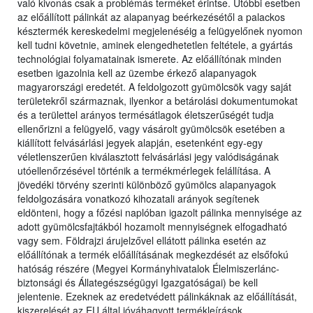
való kivonás csak a problémás terméket érintse. Utóbbi esetben
az előállított pálinkát az alapanyag beérkezésétől a palackos
késztermék kereskedelmi megjelenéséig a felügyelőnek nyomon
kell tudni követnie, aminek elengedhetetlen feltétele, a gyártás
technológiai folyamatainak ismerete. Az előállítónak minden
esetben igazolnia kell az üzembe érkező alapanyagok
magyarországi eredetét. A feldolgozott gyümölcsök vagy saját
területekről származnak, ilyenkor a betárolási dokumentumokat
és a területtel arányos termésátlagok életszerűségét tudja
ellenőrizni a felügyelő, vagy vásárolt gyümölcsök esetében a
kiállított felvásárlási jegyek alapján, esetenként egy-egy
véletlenszerűen kiválasztott felvásárlási jegy valódiságának
utóellenőrzésével történik a termékmérlegek felállítása. A
jövedéki törvény szerinti különböző gyümölcs alapanyagok
feldolgozására vonatkozó kihozatali arányok segítenek
eldönteni, hogy a főzési naplóban igazolt pálinka mennyisége az
adott gyümölcsfajtákból hozamolt mennyiségnek elfogadható
vagy sem. Földrajzi árujelzővel ellátott pálinka esetén az
előállítónak a termék előállításának megkezdését az elsőfokú
hatóság részére (Megyei Kormányhivatalok Élelmiszerlánc-
biztonsági és Állategészségügyi Igazgatóságai) be kell
jelentenie. Ezeknek az eredetvédett pálinkáknak az előállítását,
kiszerelését az EU által jóváhagyott termékleírások