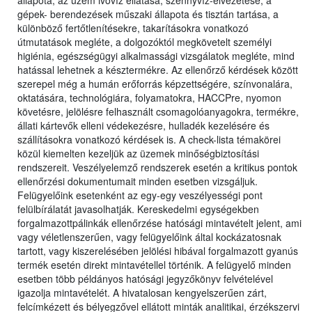
állapota, az üzem ivóvíz ellátása, szennyvíz-elvezetése, a
gépek- berendezések műszaki állapota és tisztán tartása, a
különböző fertőtlenítésekre, takarításokra vonatkozó
útmutatások megléte, a dolgozóktól megkövetelt személyi
higiénia, egészségügyi alkalmassági vizsgálatok megléte, mind
hatással lehetnek a késztermékre. Az ellenőrző kérdések között
szerepel még a humán erőforrás képzettségére, színvonalára,
oktatására, technológiára, folyamatokra, HACCPre, nyomon
követésre, jelölésre felhasznált csomagolóanyagokra, termékre,
állati kártevők elleni védekezésre, hulladék kezelésére és
szállításokra vonatkozó kérdések is. A check-lista témakörei
közül kiemelten kezeljük az üzemek minőségbiztosítási
rendszereit. Veszélyelemző rendszerek esetén a kritikus pontok
ellenőrzési dokumentumait minden esetben vizsgáljuk.
Felügyelőink esetenként az egy-egy veszélyességi pont
felülbírálatát javasolhatják. Kereskedelmi egységekben
forgalmazottpálinkák ellenőrzése hatósági mintavételt jelent, ami
vagy véletlenszerűen, vagy felügyelőink által kockázatosnak
tartott, vagy kiszerelésében jelölési hibával forgalmazott gyanús
termék esetén direkt mintavétellel történik. A felügyelő minden
esetben több példányos hatósági jegyzőkönyv felvételével
igazolja mintavételét. A hivatalosan kengyelszerűen zárt,
felcímkézett és bélyegzővel ellátott minták analitikai, érzékszervi