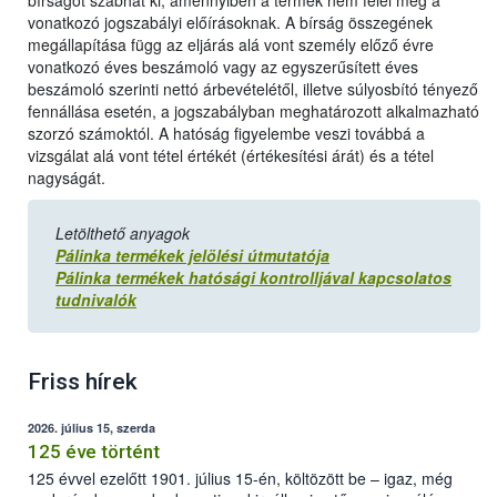
bírságot szabhat ki, amennyiben a termék nem felel meg a
vonatkozó jogszabályi előírásoknak. A bírság összegének
megállapítása függ az eljárás alá vont személy előző évre
vonatkozó éves beszámoló vagy az egyszerűsített éves
beszámoló szerinti nettó árbevételétől, illetve súlyosbító tényező
fennállása esetén, a jogszabályban meghatározott alkalmazható
szorzó számoktól. A hatóság figyelembe veszi továbbá a
vizsgálat alá vont tétel értékét (értékesítési árát) és a tétel
nagyságát.
Letölthető anyagok
Pálinka termékek jelölési útmutatója
Pálinka termékek hatósági kontrolljával kapcsolatos
tudnivalók
Friss hírek
2026. július 15, szerda
125 éve történt
125 évvel ezelőtt 1901. július 15-én, költözött be – igaz, még