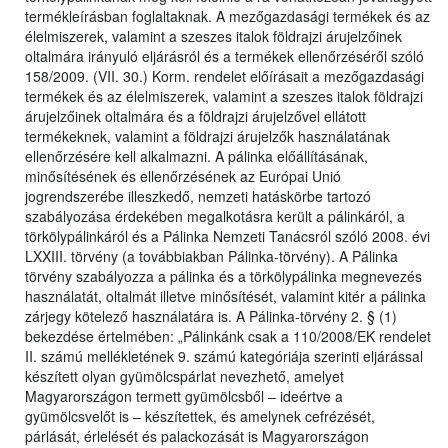
termékleírásban foglaltaknak. A mezőgazdasági termékek és az
élelmiszerek, valamint a szeszes italok földrajzi árujelzőinek
oltalmára irányuló eljárásról és a termékek ellenőrzéséről szóló
158/2009. (VII. 30.) Korm. rendelet előírásait a mezőgazdasági
termékek és az élelmiszerek, valamint a szeszes italok földrajzi
árujelzőinek oltalmára és a földrajzi árujelzővel ellátott
termékeknek, valamint a földrajzi árujelzők használatának
ellenőrzésére kell alkalmazni. A pálinka előállításának,
minősítésének és ellenőrzésének az Európai Unió
jogrendszerébe illeszkedő, nemzeti hatáskörbe tartozó
szabályozása érdekében megalkotásra került a pálinkáról, a
törkölypálinkáról és a Pálinka Nemzeti Tanácsról szóló 2008. évi
LXXIII. törvény (a továbbiakban Pálinka-törvény). A Pálinka
törvény szabályozza a pálinka és a törkölypálinka megnevezés
használatát, oltalmát illetve minősítését, valamint kitér a pálinka
zárjegy kötelező használatára is. A Pálinka-törvény 2. § (1)
bekezdése értelmében: „Pálinkánk csak a 110/2008/EK rendelet
II. számú mellékletének 9. számú kategóriája szerinti eljárással
készített olyan gyümölcspárlat nevezhető, amelyet
Magyarországon termett gyümölcsből – ideértve a
gyümölcsvelőt is – készítettek, és amelynek cefrézését,
párlását, érlelését és palackozását is Magyarországon