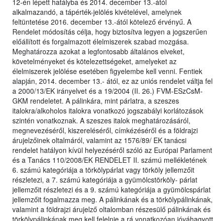
12-én lépett hatályba és 2014. december 13.-ától
alkalmazandó, a tápérték-jelölés kivételével, amelynek
feltüntetése 2016. december 13.-ától kötelező érvényű. A
Rendelet módosítás célja, hogy biztosítva legyen a jogszerűen
előállított és forgalmazott élelmiszerek szabad mozgása.
Meghatározza azokat a legfontosabb általános elveket,
követelményeket és kötelezettségeket, amelyeket az
élelmiszerek jelölése esetében figyelembe kell venni. Fentiek
alapján, 2014. december 13.- ától, ez az uniós rendelet váltja fel
a 2000/13/EK irányelvet és a 19/2004 (II. 26.) FVM-ESzCsM-
GKM rendeletet. A pálinkára, mint párlatra, a szeszes
italokra/alkoholos italokra vonatkozó jogszabályi korlátozások
szintén vonatkoznak. A szeszes italok meghatározásáról,
megnevezéséről, kiszereléséről, címkézéséről és a földrajzi
árujelzőinek oltalmáról, valamint az 1576/89/ EK tanácsi
rendelet hatályon kívül helyezéséről szóló az Európai Parlament
és a Tanács 110/2008/EK RENDELET II. számú mellékletének
6. számú kategóriája a törkölypárlat vagy törköly jellemzőit
részletezi, a 7. számú kategóriája a gyümölcstörköly- párlat
jellemzőit részletezi és a 9. számú kategóriája a gyümölcspárlat
jellemzőit fogalmazza meg. A pálinkának és a törkölypálinkának,
valamint a földrajzi árujelző oltalomban részesülő pálinkának és
törkölypálinkának meg kell felelnie a rá vonatkozóan jóváhagyott