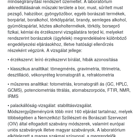
minőségirányítási rendszert üzemeltet. A laboratórium
akkreditálásának műszaki területe a bor, must, sűrített must
pezsgő, habzóbor, gyöngyözőbor, egyéb borászati termékek,
borpárlat, boralkohol, törkölypárlat, brandy, semleges alkohol,
gyümölcspárlat, köztes alkoholtermékek, törköly, borseprő
fizikai, kémiai és érzékszervi vizsgálatára terjed ki, melyeket
rendszerint borászatok (ügyfelek) megrendelésére különböző
engedélyezési eljárásokhoz, illetve hatósági ellenőrzés
részeként végzünk. A vizsgálat jellege:
• érzékszervi: leíró érzékszervi bírálat, hibák azonosítása
• klasszikus analitikai: tömegmérés, gravimetria, titrimetria,
desztilláció, vékonyréteg kromatográfi a, refraktometria
• műszeres analitikai: fotometriás, kromatográfi ás (GC, HPLC,
GCMS), potenciometriás titrálás, atomabszorpciós, FTIR, NMR,
IRMS
• palackállóság-vizsgálat: stabilitásvizsgálat
.
Módszergyűjteményünk több mint 160 eljárást tartalmaz, melyek
többségében a Nemzetközi Szőlészeti és Borászati Szervezet
(OIV) által elfogadott szabvány módszerek, valamint európai
uniós szabványok illetve magyar szabványok. A laboratórium
elkötelezett a magas szakmai színvonal, a megrendelők