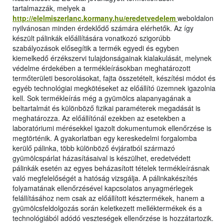
tartalmazzák, melyek a
http://elelmiszerlanc.kormany.hu/eredetvedelem
weboldalon
nyilvánosan minden érdeklődő számára elérhetők. Az így
készült pálinkák előállítására vonatkozó szigorúbb
szabályozások elősegítik a termék egyedi és egyben
kiemelkedő érzékszervi tulajdonságainak kialakulását, melynek
védelme érdekében a termékleírásokban meghatározott
termőterületi besorolásokat, fajta összetételt, készítési módot és
egyéb technológiai megkötéseket az előállító üzemnek igazolnia
kell. Sok termékleírás még a gyümölcs alapanyagának a
beltartalmát és különböző fizikai paraméterek megadását is
meghatározza. Az előállítónál ezekben az esetekben a
laboratóriumi mérésekkel igazolt dokumentumok ellenőrzése is
megtörténik. A gyakorlatban egy kereskedelmi forgalomba
kerülő pálinka, több különböző évjáratból származó
gyümölcspárlat házasításaival is készülhet, eredetvédett
pálinkák esetén az egyes beházasított tételek termékleírásnak
való megfelelőségét a hatóság vizsgálja. A pálinkakészítés
folyamatának ellenőrzésével kapcsolatos anyagmérlegek
felállításához nem csak az előállított késztermékek, hanem a
gyümölcsfeldolgozás során keletkezett melléktermékek és a
technológiából adódó veszteségek ellenőrzése is hozzátartozik.