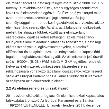
élelmiszerláncról és hatósági felügyeletéről szóló 2008. évi XLVI.
törvény (a továbbiakban Éltv.), amely egységes szemlélettel
kezeli az élelmiszerlánc egészét. Az Éltv. hatálya kiterjed mind
azon természetes személyre, jogi személyre és jogi
személyiséggel nem rendelkező gazdálkodó szervezetre, aki az
élelmiszerlánc szereplője. Az Éltv. az általános rendelkezések
mellett, tartalmazza többek között az élelmiszerlánc
szereplőinek jogait és kötelezettségeit, az élelmiszerlánc-
felügyeleti állami feladatok ellátásának rendszerét, a hatósági
eljárás szabályait, a jogkövetkezményeket, a kötelező
előírásokat és az ajánlott szakmai irányelveket, a kapcsolódó
fogalom meghatározásokkal együtt. Az élelmiszerek jelöléséről
szóló 19/2004. (II. 26.) FVM-ESzCsM-GKM együttes rendelet,
illetve az élelmiszerek címkézésére, kiszerelésére és
reklámozására vonatkozó tagállami jogszabályok közelítéséről
szóló Az Európai Parlament és a Tanács 2000/13/EK Irányelve
szabályozza az élelmiszerek jelölését.
2.2 Az élelmiszerjelölés új szabályairól
2011. évben elkészült a fogyasztók élelmiszerekkel kapcsolatos
tájékoztatásáról szóló Az Európai Parlament és a Tanács
1169/2011/EU RENDELETE, amely Rendelet 2011. december