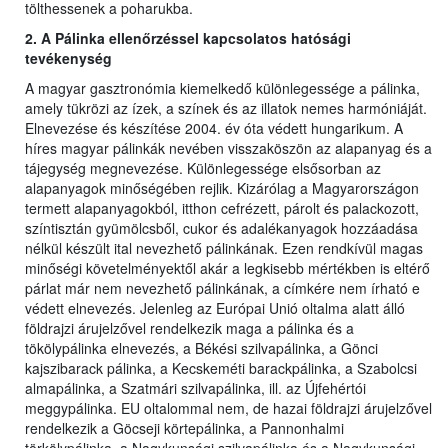
tölthessenek a poharukba.
2. A Pálinka ellenőrzéssel kapcsolatos hatósági
tevékenység
A magyar gasztronómia kiemelkedő különlegessége a pálinka,
amely tükrözi az ízek, a színek és az illatok nemes harmóniáját.
Elnevezése és készítése 2004. év óta védett hungarikum. A
híres magyar pálinkák nevében visszaköszön az alapanyag és a
tájegység megnevezése. Különlegessége elsősorban az
alapanyagok minőségében rejlik. Kizárólag a Magyarországon
termett alapanyagokból, itthon cefrézett, párolt és palackozott,
színtisztán gyümölcsből, cukor és adalékanyagok hozzáadása
nélkül készült ital nevezhető pálinkának. Ezen rendkívül magas
minőségi követelményektől akár a legkisebb mértékben is eltérő
párlat már nem nevezhető pálinkának, a címkére nem írható e
védett elnevezés. Jelenleg az Európai Unió oltalma alatt álló
földrajzi árujelzővel rendelkezik maga a pálinka és a
tökölypálinka elnevezés, a Békési szilvapálinka, a Gönci
kajszibarack pálinka, a Kecskeméti barackpálinka, a Szabolcsi
almapálinka, a Szatmári szilvapálinka, ill. az Újfehértói
meggypálinka. EU oltalommal nem, de hazai földrajzi árujelzővel
rendelkezik a Göcseji körtepálinka, a Pannonhalmi