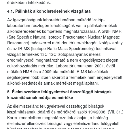
érdekében intézkedünk.
4.1. Pálinkák alkoholeredetének vizsgálata
Az Igazgatóságunk laboratóriumában működő izotóp-
laboratórium részlegén lehetőségünk van a pálinkatermékek
alkoholeredetének kompetens meghatározására. A SNIF-NMR
(Site Specifi c Natural Isotopic Fractionation Nuclear Magnetic
Resonance) módszerrel mért deutérium-hidrogén izotóp- arány
és az IR-MS (Isotope-Ratio Mass Spectrometry) technikával
vizsgált termékek 13C-12C izotóparányának mérési
eredményeiből meghatározható a nem engedélyezett idegen
cukorhozzáadás mértéke. Laboratóriumunkban 2001. évtől
működő NMR és a 2009 óta működő IR-MS készülékek
segítségével több ízben sikerült a termékek nem engedélyezett
alkohol-eredetét és annak mértékét megállapítani.
5. Élelmiszerlánc felügyeletével összefüggő bírságok
kiszámításának módja és mértéke
Az élelmiszerlánc felügyeletével összefüggő bírságok
kiszámításának .ódjáról és mértékéről szóló 194/2008. (VII. 31.)
Korm. rendeletben meghatározottak alapján, a hatóság
élelmiszer-ellenőrzési bírságot vagy élelmiszerlánc-felügyeleti