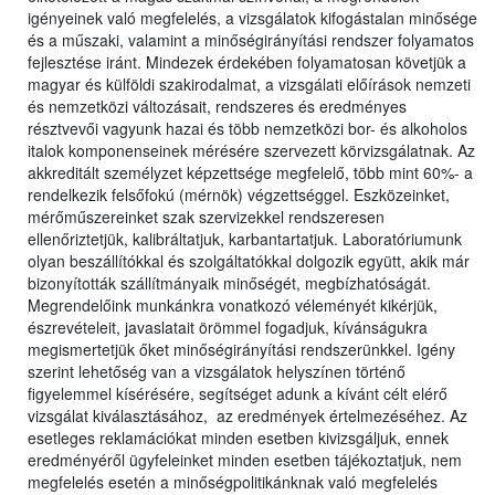
igényeinek való megfelelés, a vizsgálatok kifogástalan minősége
és a műszaki, valamint a minőségirányítási rendszer folyamatos
fejlesztése iránt. Mindezek érdekében folyamatosan követjük a
magyar és külföldi szakirodalmat, a vizsgálati előírások nemzeti
és nemzetközi változásait, rendszeres és eredményes
résztvevői vagyunk hazai és több nemzetközi bor- és alkoholos
italok komponenseinek mérésére szervezett körvizsgálatnak. Az
akkreditált személyzet képzettsége megfelelő, több mint 60%- a
rendelkezik felsőfokú (mérnök) végzettséggel. Eszközeinket,
mérőműszereinket szak szervizekkel rendszeresen
ellenőriztetjük, kalibráltatjuk, karbantartatjuk. Laboratóriumunk
olyan beszállítókkal és szolgáltatókkal dolgozik együtt, akik már
bizonyították szállítmányaik minőségét, megbízhatóságát.
Megrendelőink munkánkra vonatkozó véleményét kikérjük,
észrevételeit, javaslatait örömmel fogadjuk, kívánságukra
megismertetjük őket minőségirányítási rendszerünkkel. Igény
szerint lehetőség van a vizsgálatok helyszínen történő
figyelemmel kísérésére, segítséget adunk a kívánt célt elérő
vizsgálat kiválasztásához, az eredmények értelmezéséhez. Az
esetleges reklamációkat minden esetben kivizsgáljuk, ennek
eredményéről ügyfeleinket minden esetben tájékoztatjuk, nem
megfelelés esetén a minőségpolitikánknak való megfelelés