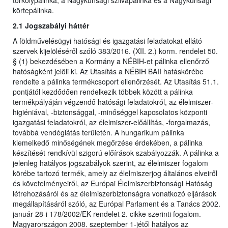
törkölypálinka, a Nagykunsági szilvapálinka és a Nagykunsági
körtepálinka.
2.1 Jogszabályi háttér
A földművelésügyi hatósági és igazgatási feladatokat ellátó
szervek kijelöléséről szóló 383/2016. (XII. 2.) korm. rendelet 50.
§ (1) bekezdésében a Kormány a NÉBIH-et pálinka ellenőrző
hatóságként jelöli ki. Az Utasítás a NÉBIH BAII hatáskörébe
rendelte a pálinka termékcsoport ellenőrzését. Az Utasítás 51.1.
pontjától kezdődően rendelkezik többek között a pálinka
termékpályáján végzendő hatósági feladatokról, az élelmiszer-
higiéniával, -biztonsággal, -minőséggel kapcsolatos központi
igazgatási feladatokról, az élelmiszer-előállítás, -forgalmazás,
továbbá vendéglátás területén. A hungarikum pálinka
kiemelkedő minőségének megőrzése érdekében, a pálinka
készítését rendkívül szigorú előírások szabályozzák. A pálinka a
jelenleg hatályos jogszabályok szerint, az élelmiszer fogalom
körébe tartozó termék, amely az élelmiszerjog általános elveiről
és követelményeiről, az Európai Élelmiszerbiztonsági Hatóság
létrehozásáról és az élelmiszerbiztonságra vonatkozó eljárások
megállapításáról szóló, az Európai Parlament és a Tanács 2002.
január 28-i 178/2002/EK rendelet 2. cikke szerinti fogalom.
Magyarországon 2008. szeptember 1-jétől hatályos az