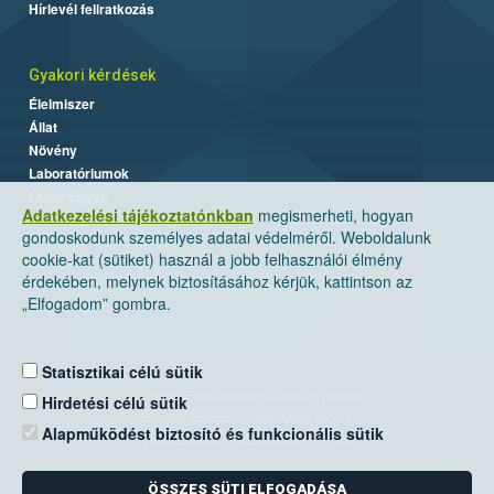
Hírlevél feliratkozás
Gyakori kérdések
Élelmiszer
Állat
Növény
Laboratóriumok
Labor/Egyéb
Adatkezelési tájékoztatónkban
megismerheti, hogyan
gondoskodunk személyes adatai védelméről. Weboldalunk
cookie-kat (sütiket) használ a jobb felhasználói élmény
érdekében, melynek biztosításához kérjük, kattintson az
„Elfogadom” gombra.
Statisztikai célú sütik
Nemzeti Élelmiszerlánc-biztonsági Hivatal
Hirdetési célú sütik
Cím: 1024 Budapest, Keleti Károly utca. 24.
Alapműködést biztosító és funkcionális sütik
Levelezési cím: 1525 Budapest. Pf. 30.
ÖSSZES SÜTI ELFOGADÁSA