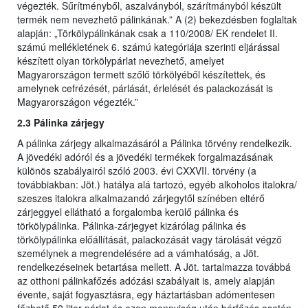
végezték. Sűrítményből, aszalványból, szárítmányból készült
termék nem nevezhető pálinkának.” A (2) bekezdésben foglaltak
alapján: „Törkölypálinkának csak a 110/2008/ EK rendelet II.
számú mellékletének 6. számú kategóriája szerinti eljárással
készített olyan törkölypárlat nevezhető, amelyet
Magyarországon termett szőlő törkölyéből készítettek, és
amelynek cefrézését, párlását, érlelését és palackozását is
Magyarországon végezték.”
2.3 Pálinka zárjegy
A pálinka zárjegy alkalmazásáról a Pálinka törvény rendelkezik.
A jövedéki adóról és a jövedéki termékek forgalmazásának
különös szabályairól szóló 2003. évi CXXVII. törvény (a
továbbiakban: Jöt.) hatálya alá tartozó, egyéb alkoholos italokra/
szeszes italokra alkalmazandó zárjegytől színében eltérő
zárjeggyel ellátható a forgalomba kerülő pálinka és
törkölypálinka. Pálinka-zárjegyet kizárólag pálinka és
törkölypálinka előállítását, palackozását vagy tárolását végző
személynek a megrendelésére ad a vámhatóság, a Jöt.
rendelkezéseinek betartása mellett. A Jöt. tartalmazza továbbá
az otthoni pálinkafőzés adózási szabályait is, amely alapján
évente, saját fogyasztásra, egy háztartásban adómentesen