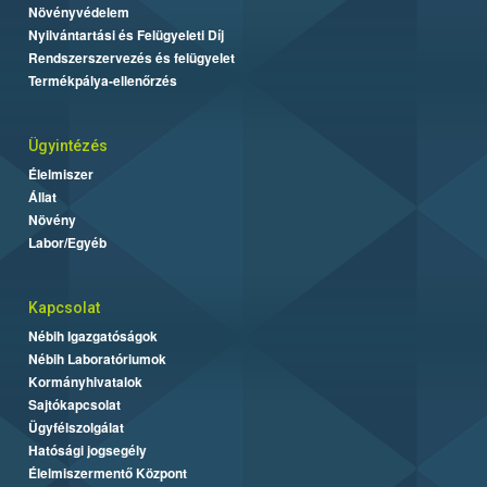
Növényvédelem
Nyilvántartási és Felügyeleti Díj
Rendszerszervezés és felügyelet
Termékpálya-ellenőrzés
Ügyintézés
Élelmiszer
Állat
Növény
Labor/Egyéb
Kapcsolat
Nébih Igazgatóságok
Nébih Laboratóriumok
Kormányhivatalok
Sajtókapcsolat
Ügyfélszolgálat
Hatósági jogsegély
Élelmiszermentő Központ