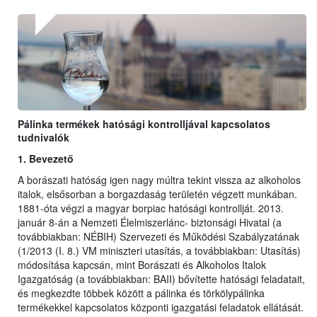
Pálinka termékek hatósági kontrolljával kapcsolatos
tudnivalók
1. Bevezető
A borászati hatóság igen nagy múltra tekint vissza az alkoholos
italok, elsősorban a borgazdaság területén végzett munkában.
1881-óta végzi a magyar borpiac hatósági kontrollját. 2013.
január 8-án a Nemzeti Élelmiszerlánc- biztonsági Hivatal (a
továbbiakban: NÉBIH) Szervezeti és Működési Szabályzatának
(1/2013 (I. 8.) VM miniszteri utasítás, a továbbiakban: Utasítás)
módosítása kapcsán, mint Borászati és Alkoholos Italok
Igazgatóság (a továbbiakban: BAII) bővítette hatósági feladatait,
és megkezdte többek között a pálinka és törkölypálinka
termékekkel kapcsolatos központi igazgatási feladatok ellátását.