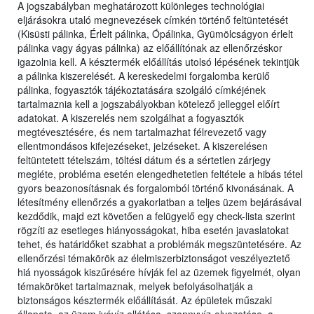
A jogszabályban meghatározott különleges technológiai
eljárásokra utaló megnevezések címkén történő feltüntetését
(Kisüsti pálinka, Érlelt pálinka, Ópálinka, Gyümölcságyon érlelt
pálinka vagy ágyas pálinka) az előállítónak az ellenőrzéskor
igazolnia kell. A késztermék előállítás utolsó lépésének tekintjük
a pálinka kiszerelését. A kereskedelmi forgalomba kerülő
pálinka, fogyasztók tájékoztatására szolgáló címkéjének
tartalmaznia kell a jogszabályokban kötelező jelleggel előírt
adatokat. A kiszerelés nem szolgálhat a fogyasztók
megtévesztésére, és nem tartalmazhat félrevezető vagy
ellentmondásos kifejezéseket, jelzéseket. A kiszerelésen
feltüntetett tételszám, töltési dátum és a sértetlen zárjegy
megléte, probléma esetén elengedhetetlen feltétele a hibás tétel
gyors beazonosításnak és forgalomból történő kivonásának. A
létesítmény ellenőrzés a gyakorlatban a teljes üzem bejárásával
kezdődik, majd ezt követően a felügyelő egy check-lista szerint
rögzíti az esetleges hiányosságokat, hiba esetén javaslatokat
tehet, és határidőket szabhat a problémák megszüntetésére. Az
ellenőrzési témakörök az élelmiszerbiztonságot veszélyeztető
hiá nyosságok kiszűrésére hívják fel az üzemek figyelmét, olyan
témaköröket tartalmaznak, melyek befolyásolhatják a
biztonságos késztermék előállítását. Az épületek műszaki