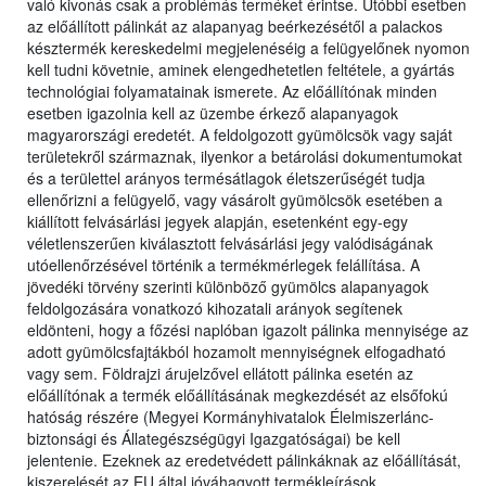
való kivonás csak a problémás terméket érintse. Utóbbi esetben
az előállított pálinkát az alapanyag beérkezésétől a palackos
késztermék kereskedelmi megjelenéséig a felügyelőnek nyomon
kell tudni követnie, aminek elengedhetetlen feltétele, a gyártás
technológiai folyamatainak ismerete. Az előállítónak minden
esetben igazolnia kell az üzembe érkező alapanyagok
magyarországi eredetét. A feldolgozott gyümölcsök vagy saját
területekről származnak, ilyenkor a betárolási dokumentumokat
és a területtel arányos termésátlagok életszerűségét tudja
ellenőrizni a felügyelő, vagy vásárolt gyümölcsök esetében a
kiállított felvásárlási jegyek alapján, esetenként egy-egy
véletlenszerűen kiválasztott felvásárlási jegy valódiságának
utóellenőrzésével történik a termékmérlegek felállítása. A
jövedéki törvény szerinti különböző gyümölcs alapanyagok
feldolgozására vonatkozó kihozatali arányok segítenek
eldönteni, hogy a főzési naplóban igazolt pálinka mennyisége az
adott gyümölcsfajtákból hozamolt mennyiségnek elfogadható
vagy sem. Földrajzi árujelzővel ellátott pálinka esetén az
előállítónak a termék előállításának megkezdését az elsőfokú
hatóság részére (Megyei Kormányhivatalok Élelmiszerlánc-
biztonsági és Állategészségügyi Igazgatóságai) be kell
jelentenie. Ezeknek az eredetvédett pálinkáknak az előállítását,
kiszerelését az EU által jóváhagyott termékleírások