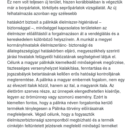
Ez nem volt teljesen új terület, hiszen korábbiakban is végeztük
már a borpárlatok, törkölyés seprőpárlatok vizsgálatát. Az új
felhatalmazás azonban egy szélesebb
hatáskört biztosít a pálinkák élelmiszer-higiéniával –
biztonsággal –, minőséggel kapcsolatos területeken az
élelmiszer előállítástól a forgalmazáson át a vendéglátás és a
kereskedelem különböző helyszínein. A munkát a megyei
kormányhivatalok élelmiszerlánc- biztonsági és
állategészségügyi hatáskörben eljáró, megyeszékhely szerinti
járási hivatalok felügyelői hálózatának segítségével látjuk el.
Célunk a magyar pálinkák kiemelkedő minőségének megőrzése,
tisztességes versenyhelyzet kialakítása, fenntartása és a
jogszabályok betartásának kellően erős hatósági kontrolljának
megteremtése. A pálinka a magyar embernek fogalom, nem egy
az élvezeti italok közül, hanem az ital, a magyarok itala. Az
életöröm szerves része, az ünnepek elengedhetetlen kísérője,
legyen az örömünnep vagy szomorú esemény. Ezért is
kiemelten fontos, hogy a pálinka néven forgalomba kerülő
termékek ténylegesen a Pálinka-törvény előírásainak
megfeleljenek. Végső célunk, hogy a fogyasztók
élelmiszerbiztonsági szempontból megbízható és a termék
címkéjén feltüntetett jelzésnek megfelelő minőségű terméket