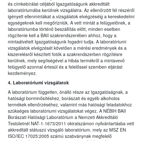
és címkebírálat céljából Igazgatóságunk akkreditált
laboratóriumába kerülnek vizsgálatra. Az ellenőrzött fél részéről
igényelt ellenmintákat a vizsgálatok elvégzéséig a kereskedelmi
egységeknek kell megőrizniük. A vett mintát a felügyelőnek, a
laboratóriumba történő beszállítás előtt, minden esetben
rögzítenie kell a BAII szakrendszerében ahhoz, hogy a
mintaátvételt Igazgatóságunk fogadni tudja. A laboratóriumi
vizsgálatok elvégzését követően a mérési eredmények és a
kiszerelésről készített fotók a szakrendszerben rögzítésre
kerülnek, mely segítségével a hibás termékről a mintavevő
felügyelő azonnal értesül és a felelőssel szemben eljárást
kezdeményez.
4. Laboratóriumi vizsgálatok
A laboratórium független, önálló része az Igazgatóságnak, a
hatósági borminősítéshez, borászati és egyéb alkoholos
termékek ellenőrzéséhez, valamint más hatósági feladatokhoz
szükséges laboratóriumi vizsgálatokat végez. A NÉBIH BAII
Borászati Hatósági Laboratórium a Nemzeti Akkreditáló
Testületnél NAT-1-1673/2011 okiratszámon nyilvántartásba vett
akkreditált státuszú vizsgáló laboratórium, mely az MSZ EN
ISO/IEC 17025:2005 számú szabványnak megfelelő