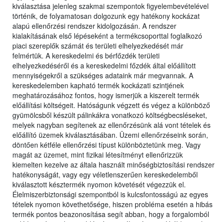
kiválasztása jelenleg szakmai szempontok figyelembevételével
történik, de folyamatosan dolgozunk egy hatékony kockázat
alapú ellenőrzési rendszer kidolgozásán. A rendszer
kialakításának első lépéseként a termékcsoporttal foglalkozó
piaci szereplők számát és területi elhelyezkedését már
felmértük. A kereskedelmi és bérfőzdék területi
elhelyezkedéséről és a kereskedelmi főzdék által előállított
mennyiségekről a szükséges adataink már megvannak. A
kereskedelemben kapható termék kockázati szintjének
meghatározásához fontos, hogy ismerjük a kiszerelt termék
előállítási költségeit. Hatóságunk végzett és végez a különböző
gyümölcsből készült pálinkákra vonatkozó költségbecsléseket,
melyek nagyban segítenek az ellenőrzésünk alá vont tételek és
előállító üzemek kiválasztásában. Üzemi ellenőrzéseink során,
döntően kétféle ellenőrzési típust különböztetünk meg. Vagy
magát az üzemet, mint fizikai létesítményt ellenőrizzük
kiemelten kezelve az általa használt minőségbiztosítási rendszer
hatékonyságát, vagy egy véletlenszerűen kereskedelemből
kiválasztott késztermék nyomon követését végezzük el.
Élelmiszerbiztonsági szempontból is kulcsfontosságú az egyes
tételek nyomon követhetősége, hiszen probléma esetén a hibás
termék pontos beazonosítása segít abban, hogy a forgalomból