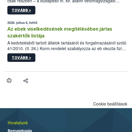
csak részben – a budapesti m. kir. állami vetőmagvizsgáló
állomás a Kis Rókus utca 15. szám alatti, Czigler Győző által
TOVÁBB >
tervezett új épületébe.
2026. július 6, hétfő
Az ebek viselkedésének megítélésében jártas
szakértők listája
A kedvtelésből tartott állatok tartásáról és forgalmazásáról szóló
41/2010. (II. 26.) Korm.rendelet szabályozza az eb okozta fizikai
sérülés, illetve ennek veszélye keletkezésekor felmerülő
TOVÁBB >
hatósági feladatokat, valamint a veszélyes eb tartását és annak
engedélyezését. Ezen eljárások során szükség esetén be kell
vonni az ebek viselkedésének megítélésében jártas szakértőt.
Cookie beállítások
Hivatalunk
Bemutatkozás