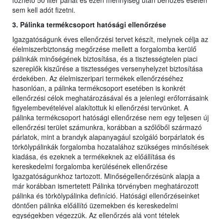
főzhető 50 liter párlat és ezen mennyiség után bérfőzés esetén
sem kell adót fizetni.
3. Pálinka termékcsoport hatósági ellenőrzése
Igazgatóságunk éves ellenőrzési tervet készít, melynek célja az
élelmiszerbiztonság megőrzése mellett a forgalomba kerülő
pálinkák minőségének biztosítása, és a tisztességtelen piaci
szereplők kiszűrése a tisztességes versenyhelyzet biztosítása
érdekében. Az élelmiszeripari termékek ellenőrzéséhez
hasonlóan, a pálinka termékcsoport esetében is konkrét
ellenőrzési célok meghatározásával és a jelenlegi erőforrásaink
figyelembevételével alakítottuk ki ellenőrzési tervünket. A
pálinka termékcsoport hatósági ellenőrzése nem egy teljesen új
ellenőrzési terület számunkra, korábban a szőlőből származó
párlatok, mint a brandyk alapanyagául szolgáló borpárlatok és
törkölypálinkák forgalomba hozatalához szükséges minősítések
kiadása, és ezeknek a termékeknek az előállítása és
kereskedelmi forgalomba kerülésének ellenőrzése
Igazgatóságunkhoz tartozott. Minőségellenőrzésünk alapja a
már korábban ismertetett Pálinka törvényben meghatározott
pálinka és törkölypálinka definíció. Hatósági ellenőrzéseinket
döntően pálinka előállító üzemekben és kereskedelmi
egységekben végezzük. Az ellenőrzés alá vont tételek