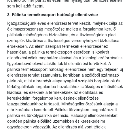
főzhető 50 liter párlat és ezen mennyiség után bérfőzés esetén
sem kell adót fizetni.
3. Pálinka termékcsoport hatósági ellenőrzése
Igazgatóságunk éves ellenőrzési tervet készít, melynek célja az
élelmiszerbiztonság megőrzése mellett a forgalomba kerülő
pálinkák minőségének biztosítása, és a tisztességtelen piaci
szereplők kiszűrése a tisztességes versenyhelyzet biztosítása
érdekében. Az élelmiszeripari termékek ellenőrzéséhez
hasonlóan, a pálinka termékcsoport esetében is konkrét
ellenőrzési célok meghatározásával és a jelenlegi erőforrásaink
figyelembevételével alakítottuk ki ellenőrzési tervünket. A
pálinka termékcsoport hatósági ellenőrzése nem egy teljesen új
ellenőrzési terület számunkra, korábban a szőlőből származó
párlatok, mint a brandyk alapanyagául szolgáló borpárlatok és
törkölypálinkák forgalomba hozatalához szükséges minősítések
kiadása, és ezeknek a termékeknek az előállítása és
kereskedelmi forgalomba kerülésének ellenőrzése
Igazgatóságunkhoz tartozott. Minőségellenőrzésünk alapja a
már korábban ismertetett Pálinka törvényben meghatározott
pálinka és törkölypálinka definíció. Hatósági ellenőrzéseinket
döntően pálinka előállító üzemekben és kereskedelmi
egységekben végezzük. Az ellenőrzés alá vont tételek