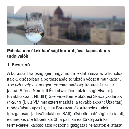
Pálinka termékek hatósági kontrolljával kapcsolatos
tudnivalók
1. Bevezető
A borászati hatóság igen nagy múltra tekint vissza az alkoholos
italok, elsősorban a borgazdaság területén végzett munkában.
1881-óta végzi a magyar borpiac hatósági kontrollját. 2013.
január 8-án a Nemzeti Élelmiszerlánc- biztonsági Hivatal (a
továbbiakban: NÉBIH) Szervezeti és Működési Szabályzatának
(1/2013 (I. 8.) VM miniszteri utasítás, a továbbiakban: Utasítás)
módosítása kapcsán, mint Borászati és Alkoholos Italok
Igazgatóság (a továbbiakban: BAII) bővítette hatósági feladatait,
és megkezdte többek között a pálinka és törkölypálinka
termékekkel kapcsolatos központi igazgatási feladatok ellátását.