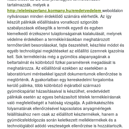
tartalmazzák, melyek a
http://elelmiszerlanc.kormany.hu/eredetvedelem
weboldalon
nyilvánosan minden érdeklődő számára elérhetők. Az így
készült pálinkák előállítására vonatkozó szigorúbb
szabályozások elősegítik a termék egyedi és egyben
kiemelkedő érzékszervi tulajdonságainak kialakulását, melynek
védelme érdekében a termékleírásokban meghatározott
termőterületi besorolásokat, fajta összetételt, készítési módot és
egyéb technológiai megkötéseket az előállító üzemnek igazolnia
kell. Sok termékleírás még a gyümölcs alapanyagának a
beltartalmát és különböző fizikai paraméterek megadását is
meghatározza. Az előállítónál ezekben az esetekben a
laboratóriumi mérésekkel igazolt dokumentumok ellenőrzése is
megtörténik. A gyakorlatban egy kereskedelmi forgalomba
kerülő pálinka, több különböző évjáratból származó
gyümölcspárlat házasításaival is készülhet, eredetvédett
pálinkák esetén az egyes beházasított tételek termékleírásnak
való megfelelőségét a hatóság vizsgálja. A pálinkakészítés
folyamatának ellenőrzésével kapcsolatos anyagmérlegek
felállításához nem csak az előállított késztermékek, hanem a
gyümölcsfeldolgozás során keletkezett melléktermékek és a
technológiából adódó veszteségek ellenőrzése is hozzátartozik.