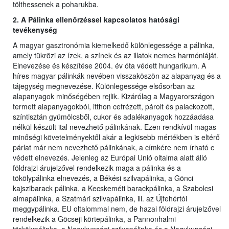
tölthessenek a poharukba.
2. A Pálinka ellenőrzéssel kapcsolatos hatósági
tevékenység
A magyar gasztronómia kiemelkedő különlegessége a pálinka,
amely tükrözi az ízek, a színek és az illatok nemes harmóniáját.
Elnevezése és készítése 2004. év óta védett hungarikum. A
híres magyar pálinkák nevében visszaköszön az alapanyag és a
tájegység megnevezése. Különlegessége elsősorban az
alapanyagok minőségében rejlik. Kizárólag a Magyarországon
termett alapanyagokból, itthon cefrézett, párolt és palackozott,
színtisztán gyümölcsből, cukor és adalékanyagok hozzáadása
nélkül készült ital nevezhető pálinkának. Ezen rendkívül magas
minőségi követelményektől akár a legkisebb mértékben is eltérő
párlat már nem nevezhető pálinkának, a címkére nem írható e
védett elnevezés. Jelenleg az Európai Unió oltalma alatt álló
földrajzi árujelzővel rendelkezik maga a pálinka és a
tökölypálinka elnevezés, a Békési szilvapálinka, a Gönci
kajszibarack pálinka, a Kecskeméti barackpálinka, a Szabolcsi
almapálinka, a Szatmári szilvapálinka, ill. az Újfehértói
meggypálinka. EU oltalommal nem, de hazai földrajzi árujelzővel
rendelkezik a Göcseji körtepálinka, a Pannonhalmi