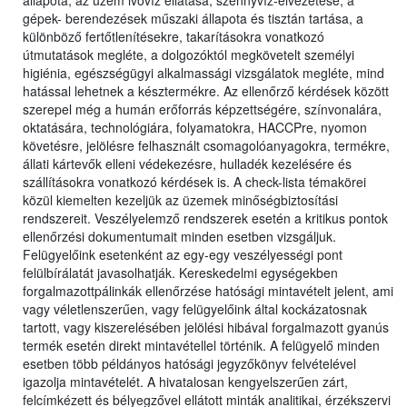
állapota, az üzem ivóvíz ellátása, szennyvíz-elvezetése, a
gépek- berendezések műszaki állapota és tisztán tartása, a
különböző fertőtlenítésekre, takarításokra vonatkozó
útmutatások megléte, a dolgozóktól megkövetelt személyi
higiénia, egészségügyi alkalmassági vizsgálatok megléte, mind
hatással lehetnek a késztermékre. Az ellenőrző kérdések között
szerepel még a humán erőforrás képzettségére, színvonalára,
oktatására, technológiára, folyamatokra, HACCPre, nyomon
követésre, jelölésre felhasznált csomagolóanyagokra, termékre,
állati kártevők elleni védekezésre, hulladék kezelésére és
szállításokra vonatkozó kérdések is. A check-lista témakörei
közül kiemelten kezeljük az üzemek minőségbiztosítási
rendszereit. Veszélyelemző rendszerek esetén a kritikus pontok
ellenőrzési dokumentumait minden esetben vizsgáljuk.
Felügyelőink esetenként az egy-egy veszélyességi pont
felülbírálatát javasolhatják. Kereskedelmi egységekben
forgalmazottpálinkák ellenőrzése hatósági mintavételt jelent, ami
vagy véletlenszerűen, vagy felügyelőink által kockázatosnak
tartott, vagy kiszerelésében jelölési hibával forgalmazott gyanús
termék esetén direkt mintavétellel történik. A felügyelő minden
esetben több példányos hatósági jegyzőkönyv felvételével
igazolja mintavételét. A hivatalosan kengyelszerűen zárt,
felcímkézett és bélyegzővel ellátott minták analitikai, érzékszervi