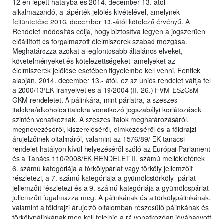
12-én lépett hatályba és 2014. december 13.-ától
alkalmazandó, a tápérték-jelölés kivételével, amelynek
feltüntetése 2016. december 13.-ától kötelező érvényű. A
Rendelet módosítás célja, hogy biztosítva legyen a jogszerűen
előállított és forgalmazott élelmiszerek szabad mozgása.
Meghatározza azokat a legfontosabb általános elveket,
követelményeket és kötelezettségeket, amelyeket az
élelmiszerek jelölése esetében figyelembe kell venni. Fentiek
alapján, 2014. december 13.- ától, ez az uniós rendelet váltja fel
a 2000/13/EK irányelvet és a 19/2004 (II. 26.) FVM-ESzCsM-
GKM rendeletet. A pálinkára, mint párlatra, a szeszes
italokra/alkoholos italokra vonatkozó jogszabályi korlátozások
szintén vonatkoznak. A szeszes italok meghatározásáról,
megnevezéséről, kiszereléséről, címkézéséről és a földrajzi
árujelzőinek oltalmáról, valamint az 1576/89/ EK tanácsi
rendelet hatályon kívül helyezéséről szóló az Európai Parlament
és a Tanács 110/2008/EK RENDELET II. számú mellékletének
6. számú kategóriája a törkölypárlat vagy törköly jellemzőit
részletezi, a 7. számú kategóriája a gyümölcstörköly- párlat
jellemzőit részletezi és a 9. számú kategóriája a gyümölcspárlat
jellemzőit fogalmazza meg. A pálinkának és a törkölypálinkának,
valamint a földrajzi árujelző oltalomban részesülő pálinkának és
törkölypálinkának meg kell felelnie a rá vonatkozóan jóváhagyott