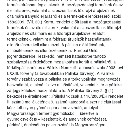
termékleírásban foglaltaknak. A mezőgazdasági termékek és az
élelmiszerek, valamint a szeszes italok földrajzi árujelzőinek
oltalmára irányuló eljárásról és a termékek ellenőrzéséről szóló
158/2009. (VII. 30.) Korm. rendelet előírásait a mezőgazdasági
termékek és az élelmiszerek, valamint a szeszes italok földrajzi
árujelzőinek oltalmára és a földrajzi árujelzővel ellátott
termékeknek, valamint a földrajzi árujelzők használatának
ellenőrzésére kell alkalmazni. A pálinka előállításának,
minősítésének és ellenőrzésének az Európai Unió
jogrendszerébe illeszkedő, nemzeti hatáskörbe tartozó
szabályozása érdekében megalkotásra került a pálinkáról, a
törkölypálinkáról és a Pálinka Nemzeti Tanácsról szóló 2008. évi
LXXIII. törvény (a továbbiakban Pálinka-törvény). A Pálinka
törvény szabályozza a pálinka és a törkölypálinka megnevezés
használatát, oltalmát illetve minősítését, valamint kitér a pálinka
zárjegy kötelező használatára is. A Pálinka-törvény 2. § (1)
bekezdése értelmében: „Pálinkánk csak a 110/2008/EK rendelet
II. számú mellékletének 9. számú kategóriája szerinti eljárással
készített olyan gyümölcspárlat nevezhető, amelyet
Magyarországon termett gyümölcsből – ideértve a
gyümölcsvelőt is – készítettek, és amelynek cefrézését,
párlását, érlelését és palackozását is Magyarországon