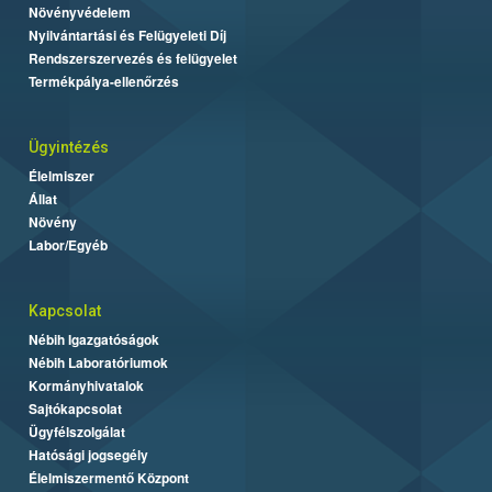
Növényvédelem
Nyilvántartási és Felügyeleti Díj
Rendszerszervezés és felügyelet
Termékpálya-ellenőrzés
Ügyintézés
Élelmiszer
Állat
Növény
Labor/Egyéb
Kapcsolat
Nébih Igazgatóságok
Nébih Laboratóriumok
Kormányhivatalok
Sajtókapcsolat
Ügyfélszolgálat
Hatósági jogsegély
Élelmiszermentő Központ