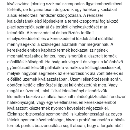
kiválasztása jelenleg szakmai szempontok figyelembevételével
történik, de folyamatosan dolgozunk egy hatékony kockázat
alapú ellenőrzési rendszer kidolgozásán. A rendszer
kialakításának első lépéseként a termékcsoporttal foglalkozó
piaci szereplők számát és területi elhelyezkedését már
felmértük. A kereskedelmi és bérfőzdék területi
elhelyezkedéséről és a kereskedelmi főzdék által előállított
mennyiségekről a szükséges adataink már megvannak. A
kereskedelemben kapható termék kockázati szintjének
meghatározásához fontos, hogy ismerjük a kiszerelt termék
előállítási költségeit. Hatóságunk végzett és végez a különböző
gyümölcsből készült pálinkákra vonatkozó költségbecsléseket,
melyek nagyban segítenek az ellenőrzésünk alá vont tételek és
előállító üzemek kiválasztásában. Üzemi ellenőrzéseink során,
döntően kétféle ellenőrzési típust különböztetünk meg. Vagy
magát az üzemet, mint fizikai létesítményt ellenőrizzük
kiemelten kezelve az általa használt minőségbiztosítási rendszer
hatékonyságát, vagy egy véletlenszerűen kereskedelemből
kiválasztott késztermék nyomon követését végezzük el.
Élelmiszerbiztonsági szempontból is kulcsfontosságú az egyes
tételek nyomon követhetősége, hiszen probléma esetén a hibás
termék pontos beazonosítása segít abban, hogy a forgalomból