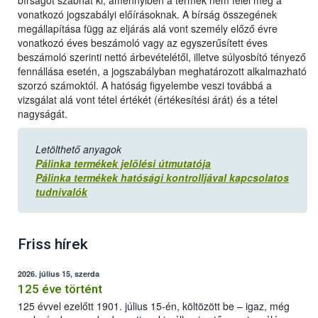
bírságot szabhat ki, amennyiben a termék nem felel meg a
vonatkozó jogszabályi előírásoknak. A bírság összegének
megállapítása függ az eljárás alá vont személy előző évre
vonatkozó éves beszámoló vagy az egyszerűsített éves
beszámoló szerinti nettó árbevételétől, illetve súlyosbító tényező
fennállása esetén, a jogszabályban meghatározott alkalmazható
szorzó számoktól. A hatóság figyelembe veszi továbbá a
vizsgálat alá vont tétel értékét (értékesítési árát) és a tétel
nagyságát.
Letölthető anyagok
Pálinka termékek jelölési útmutatója
Pálinka termékek hatósági kontrolljával kapcsolatos
tudnivalók
Friss hírek
2026. július 15, szerda
125 éve történt
125 évvel ezelőtt 1901. július 15-én, költözött be – igaz, még