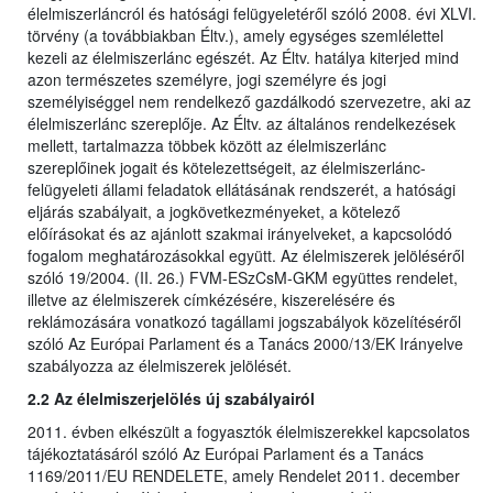
élelmiszerláncról és hatósági felügyeletéről szóló 2008. évi XLVI.
törvény (a továbbiakban Éltv.), amely egységes szemlélettel
kezeli az élelmiszerlánc egészét. Az Éltv. hatálya kiterjed mind
azon természetes személyre, jogi személyre és jogi
személyiséggel nem rendelkező gazdálkodó szervezetre, aki az
élelmiszerlánc szereplője. Az Éltv. az általános rendelkezések
mellett, tartalmazza többek között az élelmiszerlánc
szereplőinek jogait és kötelezettségeit, az élelmiszerlánc-
felügyeleti állami feladatok ellátásának rendszerét, a hatósági
eljárás szabályait, a jogkövetkezményeket, a kötelező
előírásokat és az ajánlott szakmai irányelveket, a kapcsolódó
fogalom meghatározásokkal együtt. Az élelmiszerek jelöléséről
szóló 19/2004. (II. 26.) FVM-ESzCsM-GKM együttes rendelet,
illetve az élelmiszerek címkézésére, kiszerelésére és
reklámozására vonatkozó tagállami jogszabályok közelítéséről
szóló Az Európai Parlament és a Tanács 2000/13/EK Irányelve
szabályozza az élelmiszerek jelölését.
2.2 Az élelmiszerjelölés új szabályairól
2011. évben elkészült a fogyasztók élelmiszerekkel kapcsolatos
tájékoztatásáról szóló Az Európai Parlament és a Tanács
1169/2011/EU RENDELETE, amely Rendelet 2011. december