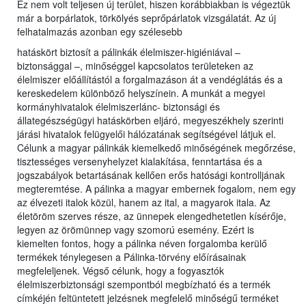
Ez nem volt teljesen új terület, hiszen korábbiakban is végeztük
már a borpárlatok, törkölyés seprőpárlatok vizsgálatát. Az új
felhatalmazás azonban egy szélesebb
hatáskört biztosít a pálinkák élelmiszer-higiéniával –
biztonsággal –, minőséggel kapcsolatos területeken az
élelmiszer előállítástól a forgalmazáson át a vendéglátás és a
kereskedelem különböző helyszínein. A munkát a megyei
kormányhivatalok élelmiszerlánc- biztonsági és
állategészségügyi hatáskörben eljáró, megyeszékhely szerinti
járási hivatalok felügyelői hálózatának segítségével látjuk el.
Célunk a magyar pálinkák kiemelkedő minőségének megőrzése,
tisztességes versenyhelyzet kialakítása, fenntartása és a
jogszabályok betartásának kellően erős hatósági kontrolljának
megteremtése. A pálinka a magyar embernek fogalom, nem egy
az élvezeti italok közül, hanem az ital, a magyarok itala. Az
életöröm szerves része, az ünnepek elengedhetetlen kísérője,
legyen az örömünnep vagy szomorú esemény. Ezért is
kiemelten fontos, hogy a pálinka néven forgalomba kerülő
termékek ténylegesen a Pálinka-törvény előírásainak
megfeleljenek. Végső célunk, hogy a fogyasztók
élelmiszerbiztonsági szempontból megbízható és a termék
címkéjén feltüntetett jelzésnek megfelelő minőségű terméket