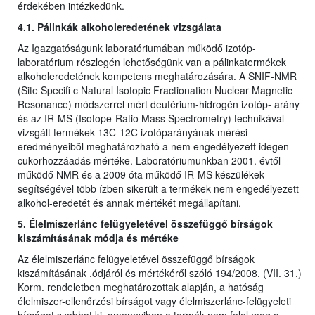
érdekében intézkedünk.
4.1. Pálinkák alkoholeredetének vizsgálata
Az Igazgatóságunk laboratóriumában működő izotóp-
laboratórium részlegén lehetőségünk van a pálinkatermékek
alkoholeredetének kompetens meghatározására. A SNIF-NMR
(Site Specifi c Natural Isotopic Fractionation Nuclear Magnetic
Resonance) módszerrel mért deutérium-hidrogén izotóp- arány
és az IR-MS (Isotope-Ratio Mass Spectrometry) technikával
vizsgált termékek 13C-12C izotóparányának mérési
eredményeiből meghatározható a nem engedélyezett idegen
cukorhozzáadás mértéke. Laboratóriumunkban 2001. évtől
működő NMR és a 2009 óta működő IR-MS készülékek
segítségével több ízben sikerült a termékek nem engedélyezett
alkohol-eredetét és annak mértékét megállapítani.
5. Élelmiszerlánc felügyeletével összefüggő bírságok
kiszámításának módja és mértéke
Az élelmiszerlánc felügyeletével összefüggő bírságok
kiszámításának .ódjáról és mértékéről szóló 194/2008. (VII. 31.)
Korm. rendeletben meghatározottak alapján, a hatóság
élelmiszer-ellenőrzési bírságot vagy élelmiszerlánc-felügyeleti