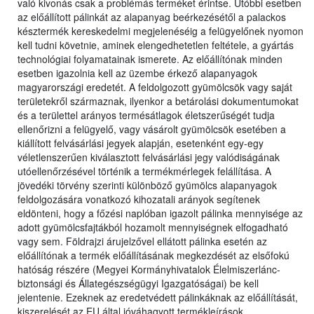
való kivonás csak a problémás terméket érintse. Utóbbi esetben
az előállított pálinkát az alapanyag beérkezésétől a palackos
késztermék kereskedelmi megjelenéséig a felügyelőnek nyomon
kell tudni követnie, aminek elengedhetetlen feltétele, a gyártás
technológiai folyamatainak ismerete. Az előállítónak minden
esetben igazolnia kell az üzembe érkező alapanyagok
magyarországi eredetét. A feldolgozott gyümölcsök vagy saját
területekről származnak, ilyenkor a betárolási dokumentumokat
és a területtel arányos termésátlagok életszerűségét tudja
ellenőrizni a felügyelő, vagy vásárolt gyümölcsök esetében a
kiállított felvásárlási jegyek alapján, esetenként egy-egy
véletlenszerűen kiválasztott felvásárlási jegy valódiságának
utóellenőrzésével történik a termékmérlegek felállítása. A
jövedéki törvény szerinti különböző gyümölcs alapanyagok
feldolgozására vonatkozó kihozatali arányok segítenek
eldönteni, hogy a főzési naplóban igazolt pálinka mennyisége az
adott gyümölcsfajtákból hozamolt mennyiségnek elfogadható
vagy sem. Földrajzi árujelzővel ellátott pálinka esetén az
előállítónak a termék előállításának megkezdését az elsőfokú
hatóság részére (Megyei Kormányhivatalok Élelmiszerlánc-
biztonsági és Állategészségügyi Igazgatóságai) be kell
jelentenie. Ezeknek az eredetvédett pálinkáknak az előállítását,
kiszerelését az EU által jóváhagyott termékleírások