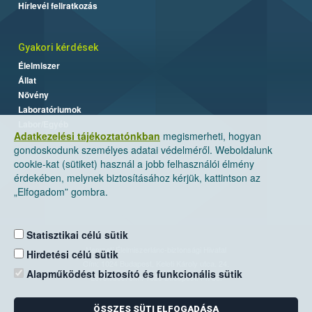
Hírlevél feliratkozás
Gyakori kérdések
Élelmiszer
Állat
Növény
Laboratóriumok
Labor/Egyéb
Adatkezelési tájékoztatónkban
megismerheti, hogyan
gondoskodunk személyes adatai védelméről. Weboldalunk
cookie-kat (sütiket) használ a jobb felhasználói élmény
érdekében, melynek biztosításához kérjük, kattintson az
„Elfogadom” gombra.
Statisztikai célú sütik
Nemzeti Élelmiszerlánc-biztonsági Hivatal
Hirdetési célú sütik
Cím: 1024 Budapest, Keleti Károly utca. 24.
Alapműködést biztosító és funkcionális sütik
Levelezési cím: 1525 Budapest. Pf. 30.
ÖSSZES SÜTI ELFOGADÁSA