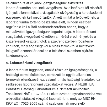
és címkebírálat céljából Igazgatóságunk akkreditált
laboratóriumába kerülnek vizsgálatra. Az ellenőrzött fél részéről
igényelt ellenmintákat a vizsgálatok elvégzéséig a kereskedelmi
egységeknek kell megőrizniük. A vett mintát a felügyelőnek, a
laboratóriumba történő beszállítás előtt, minden esetben
rögzítenie kell a BAII szakrendszerében ahhoz, hogy a
mintaátvételt Igazgatóságunk fogadni tudja. A laboratóriumi
vizsgálatok elvégzését követően a mérési eredmények és a
kiszerelésről készített fotók a szakrendszerben rögzítésre
kerülnek, mely segítségével a hibás termékről a mintavevő
felügyelő azonnal értesül és a felelőssel szemben eljárást
kezdeményez.
4. Laboratóriumi vizsgálatok
A laboratórium független, önálló része az Igazgatóságnak, a
hatósági borminősítéshez, borászati és egyéb alkoholos
termékek ellenőrzéséhez, valamint más hatósági feladatokhoz
szükséges laboratóriumi vizsgálatokat végez. A NÉBIH BAII
Borászati Hatósági Laboratórium a Nemzeti Akkreditáló
Testületnél NAT-1-1673/2011 okiratszámon nyilvántartásba vett
akkreditált státuszú vizsgáló laboratórium, mely az MSZ EN
ISO/IEC 17025:2005 számú szabványnak megfelelő