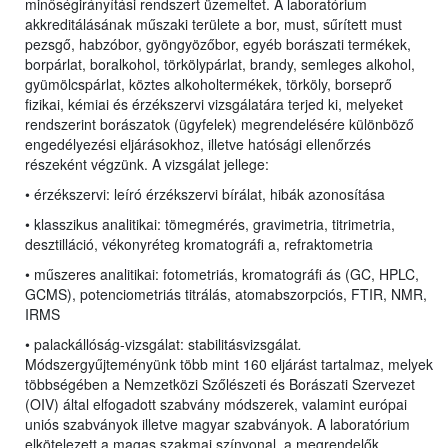
minőségirányítási rendszert üzemeltet. A laboratórium
akkreditálásának műszaki területe a bor, must, sűrített must
pezsgő, habzóbor, gyöngyözőbor, egyéb borászati termékek,
borpárlat, boralkohol, törkölypárlat, brandy, semleges alkohol,
gyümölcspárlat, köztes alkoholtermékek, törköly, borseprő
fizikai, kémiai és érzékszervi vizsgálatára terjed ki, melyeket
rendszerint borászatok (ügyfelek) megrendelésére különböző
engedélyezési eljárásokhoz, illetve hatósági ellenőrzés
részeként végzünk. A vizsgálat jellege:
• érzékszervi: leíró érzékszervi bírálat, hibák azonosítása
• klasszikus analitikai: tömegmérés, gravimetria, titrimetria,
desztilláció, vékonyréteg kromatográfi a, refraktometria
• műszeres analitikai: fotometriás, kromatográfi ás (GC, HPLC,
GCMS), potenciometriás titrálás, atomabszorpciós, FTIR, NMR,
IRMS
• palackállóság-vizsgálat: stabilitásvizsgálat
.
Módszergyűjteményünk több mint 160 eljárást tartalmaz, melyek
többségében a Nemzetközi Szőlészeti és Borászati Szervezet
(OIV) által elfogadott szabvány módszerek, valamint európai
uniós szabványok illetve magyar szabványok. A laboratórium
elkötelezett a magas szakmai színvonal, a megrendelők