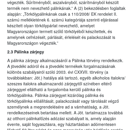
végezték. Sűrítményből, aszalványból, szárítmányból készült
termék nem nevezhető pálinkának.” A (2) bekezdésben foglaltak
alapján: „Törkölypálinkának csak a 110/2008/ EK rendelet II.
számú mellékletének 6. számú kategóriája szerinti eljárással
készített olyan törkölypárlat nevezhető, amelyet
Magyarországon termett szőlő törkölyéből készítettek, és
amelynek cefrézését, párlását, érlelését és palackozását is
Magyarországon végezték.”
2.3 Pálinka zárjegy
A pálinka zárjegy alkalmazásáról a Pálinka törvény rendelkezik.
A jövedéki adóról és a jövedéki termékek forgalmazásának
különös szabályairól szóló 2003. évi CXXVII. törvény (a
továbbiakban: Jöt.) hatálya alá tartozó, egyéb alkoholos italokra/
szeszes italokra alkalmazandó zárjegytől színében eltérő
zárjeggyel ellátható a forgalomba kerülő pálinka és
törkölypálinka. Pálinka-zárjegyet kizárólag pálinka és
törkölypálinka előállítását, palackozását vagy tárolását végző
személynek a megrendelésére ad a vámhatóság, a Jöt.
rendelkezéseinek betartása mellett. A Jöt. tartalmazza továbbá
az otthoni pálinkafőzés adózási szabályait is, amely alapján
évente, saját fogyasztásra, egy háztartásban adómentesen