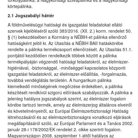
törkölypálinka, a Nagykunsági szilvapálinka és a Nagykunsági
körtepálinka.
2.1 Jogszabályi háttér
A földművelésügyi hatósági és igazgatási feladatokat ellátó
szervek kijelöléséről szóló 383/2016. (XII. 2.) korm. rendelet 50.
§ (1) bekezdésében a Kormány a NÉBIH-et pálinka ellenőrző
hatóságként jelöli ki. Az Utasítás a NÉBIH BAII hatáskörébe
rendelte a pálinka termékcsoport ellenőrzését. Az Utasítás 51.1.
pontjától kezdődően rendelkezik többek között a pálinka
termékpályáján végzendő hatósági feladatokról, az élelmiszer-
higiéniával, -biztonsággal, -minőséggel kapcsolatos központi
igazgatási feladatokról, az élelmiszer-előállítás, -forgalmazás,
továbbá vendéglátás területén. A hungarikum pálinka
kiemelkedő minőségének megőrzése érdekében, a pálinka
készítését rendkívül szigorú előírások szabályozzák. A pálinka a
jelenleg hatályos jogszabályok szerint, az élelmiszer fogalom
körébe tartozó termék, amely az élelmiszerjog általános elveiről
és követelményeiről, az Európai Élelmiszerbiztonsági Hatóság
létrehozásáról és az élelmiszerbiztonságra vonatkozó eljárások
megállapításáról szóló, az Európai Parlament és a Tanács 2002.
január 28-i 178/2002/EK rendelet 2. cikke szerinti fogalom.
Magyarországon 2008. szeptember 1-jétől hatályos az