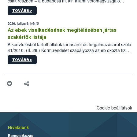
csak részben – a budapesti m. kir. állami vetőmagvizsgáló
állomás a Kis Rókus utca 15. szám alatti, Czigler Győző által
TOVÁBB >
tervezett új épületébe.
2026. július 6, hétfő
Az ebek viselkedésének megítélésében jártas
szakértők listája
A kedvtelésből tartott állatok tartásáról és forgalmazásáról szóló
41/2010. (II. 26.) Korm.rendelet szabályozza az eb okozta fizikai
sérülés, illetve ennek veszélye keletkezésekor felmerülő
TOVÁBB >
hatósági feladatokat, valamint a veszélyes eb tartását és annak
engedélyezését. Ezen eljárások során szükség esetén be kell
vonni az ebek viselkedésének megítélésében jártas szakértőt.
Cookie beállítások
Hivatalunk
Bemutatkozás