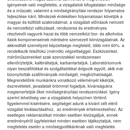
igényeinek való megfelelés, a vizsgálatok kifogástalan minősége
és a műszaki, valamint a minőségirányítási rendszer folyamatos
fejlesztése iránt. Mindezek érdekében folyamatosan követjük a
magyar és külföldi szakirodalmat, a vizsgálati előírások nemzeti
és nemzetközi változásait, rendszeres és eredményes
résztvevői vagyunk hazai és több nemzetközi bor- és alkoholos
italok komponenseinek mérésére szervezett körvizsgálatnak. Az
akkreditált személyzet képzettsége megfelelő, több mint 60%- a
rendelkezik felsőfokú (mérnök) végzettséggel. Eszközeinket,
mérőműszereinket szak szervizekkel rendszeresen
ellenőriztetjük, kalibráltatjuk, karbantartatjuk. Laboratóriumunk
olyan beszállítókkal és szolgáltatókkal dolgozik együtt, akik már
bizonyították szállítmányaik minőségét, megbízhatóságát.
Megrendelőink munkánkra vonatkozó véleményét kikérjük,
észrevételeit, javaslatait örömmel fogadjuk, kívánságukra
megismertetjük őket minőségirányítási rendszerünkkel. Igény
szerint lehetőség van a vizsgálatok helyszínen történő
figyelemmel kísérésére, segítséget adunk a kívánt célt elérő
vizsgálat kiválasztásához, az eredmények értelmezéséhez. Az
esetleges reklamációkat minden esetben kivizsgáljuk, ennek
eredményéről ügyfeleinket minden esetben tájékoztatjuk, nem
megfelelés esetén a minőségpolitikánknak való megfelelés