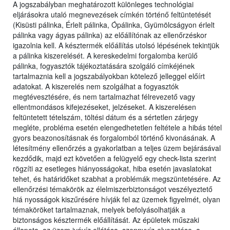
A jogszabályban meghatározott különleges technológiai
eljárásokra utaló megnevezések címkén történő feltüntetését
(Kisüsti pálinka, Érlelt pálinka, Ópálinka, Gyümölcságyon érlelt
pálinka vagy ágyas pálinka) az előállítónak az ellenőrzéskor
igazolnia kell. A késztermék előállítás utolsó lépésének tekintjük
a pálinka kiszerelését. A kereskedelmi forgalomba kerülő
pálinka, fogyasztók tájékoztatására szolgáló címkéjének
tartalmaznia kell a jogszabályokban kötelező jelleggel előírt
adatokat. A kiszerelés nem szolgálhat a fogyasztók
megtévesztésére, és nem tartalmazhat félrevezető vagy
ellentmondásos kifejezéseket, jelzéseket. A kiszerelésen
feltüntetett tételszám, töltési dátum és a sértetlen zárjegy
megléte, probléma esetén elengedhetetlen feltétele a hibás tétel
gyors beazonosításnak és forgalomból történő kivonásának. A
létesítmény ellenőrzés a gyakorlatban a teljes üzem bejárásával
kezdődik, majd ezt követően a felügyelő egy check-lista szerint
rögzíti az esetleges hiányosságokat, hiba esetén javaslatokat
tehet, és határidőket szabhat a problémák megszüntetésére. Az
ellenőrzési témakörök az élelmiszerbiztonságot veszélyeztető
hiá nyosságok kiszűrésére hívják fel az üzemek figyelmét, olyan
témaköröket tartalmaznak, melyek befolyásolhatják a
biztonságos késztermék előállítását. Az épületek műszaki