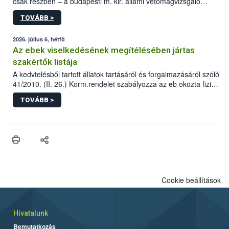
csak részben – a budapesti m. kir. állami vetőmagvizsgáló
állomás a Kis Rókus utca 15. szám alatti, Czigler Győző által
TOVÁBB >
tervezett új épületébe.
2026. július 6, hétfő
Az ebek viselkedésének megítélésében jártas
szakértők listája
A kedvtelésből tartott állatok tartásáról és forgalmazásáról szóló
41/2010. (II. 26.) Korm.rendelet szabályozza az eb okozta fizikai
sérülés, illetve ennek veszélye keletkezésekor felmerülő
TOVÁBB >
hatósági feladatokat, valamint a veszélyes eb tartását és annak
engedélyezését. Ezen eljárások során szükség esetén be kell
vonni az ebek viselkedésének megítélésében jártas szakértőt.
Cookie beállítások
Hivatalunk
Bemutatkozás