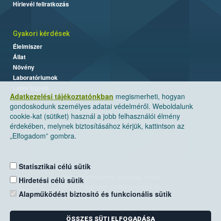
Hírlevél feliratkozás
Gyakori kérdések
Élelmiszer
Állat
Növény
Laboratóriumok
Labor/Egyéb
Adatkezelési tájékoztatónkban
megismerheti, hogyan
gondoskodunk személyes adatai védelméről. Weboldalunk
cookie-kat (sütiket) használ a jobb felhasználói élmény
érdekében, melynek biztosításához kérjük, kattintson az
„Elfogadom” gombra.
Statisztikai célú sütik
Nemzeti Élelmiszerlánc-biztonsági Hivatal
Hirdetési célú sütik
Cím: 1024 Budapest, Keleti Károly utca. 24.
Alapműködést biztosító és funkcionális sütik
Levelezési cím: 1525 Budapest. Pf. 30.
ÖSSZES SÜTI ELFOGADÁSA