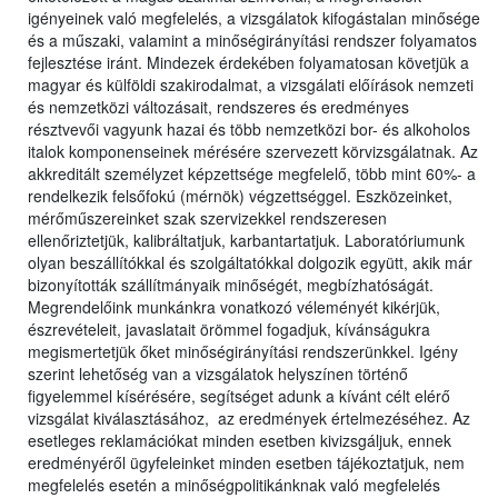
igényeinek való megfelelés, a vizsgálatok kifogástalan minősége
és a műszaki, valamint a minőségirányítási rendszer folyamatos
fejlesztése iránt. Mindezek érdekében folyamatosan követjük a
magyar és külföldi szakirodalmat, a vizsgálati előírások nemzeti
és nemzetközi változásait, rendszeres és eredményes
résztvevői vagyunk hazai és több nemzetközi bor- és alkoholos
italok komponenseinek mérésére szervezett körvizsgálatnak. Az
akkreditált személyzet képzettsége megfelelő, több mint 60%- a
rendelkezik felsőfokú (mérnök) végzettséggel. Eszközeinket,
mérőműszereinket szak szervizekkel rendszeresen
ellenőriztetjük, kalibráltatjuk, karbantartatjuk. Laboratóriumunk
olyan beszállítókkal és szolgáltatókkal dolgozik együtt, akik már
bizonyították szállítmányaik minőségét, megbízhatóságát.
Megrendelőink munkánkra vonatkozó véleményét kikérjük,
észrevételeit, javaslatait örömmel fogadjuk, kívánságukra
megismertetjük őket minőségirányítási rendszerünkkel. Igény
szerint lehetőség van a vizsgálatok helyszínen történő
figyelemmel kísérésére, segítséget adunk a kívánt célt elérő
vizsgálat kiválasztásához, az eredmények értelmezéséhez. Az
esetleges reklamációkat minden esetben kivizsgáljuk, ennek
eredményéről ügyfeleinket minden esetben tájékoztatjuk, nem
megfelelés esetén a minőségpolitikánknak való megfelelés