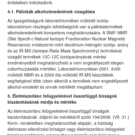
érdekében intézkedünk.
4.1. Pálinkák alkoholeredetének vizsgálata
Az Igazgatóságunk laboratóriumában működő izotóp-
laboratórium részlegén lehetőségünk van a pálinkatermékek
alkoholeredetének kompetens meghatározására. A SNIF-NMR
(Site Specifi c Natural Isotopic Fractionation Nuclear Magnetic
Resonance) módszerrel mért deutérium-hidrogén izotóp- arány
és az IR-MS (Isotope-Ratio Mass Spectrometry) technikával
vizsgált termékek 13C-12C izotóparányának mérési
eredményeiből meghatározható a nem engedélyezett idegen
cukorhozzáadás mértéke. Laboratóriumunkban 2001. évtől
működő NMR és a 2009 óta működő IR-MS készülékek
segítségével több ízben sikerült a termékek nem engedélyezett
alkohol-eredetét és annak mértékét megállapítani.
5. Élelmiszerlánc felügyeletével összefüggő bírságok
kiszámításának módja és mértéke
Az élelmiszerlánc felügyeletével összefüggő bírságok
kiszámításának .ódjáról és mértékéről szóló 194/2008. (VII. 31.)
Korm. rendeletben meghatározottak alapján, a hatóság
élelmiszer-ellenőrzési bírságot vagy élelmiszerlánc-felügyeleti