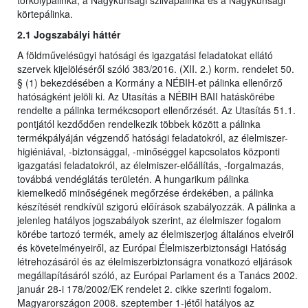
törkölypálinka, a Nagykunsági szilvapálinka és a Nagykunsági
körtepálinka.
2.1 Jogszabályi háttér
A földművelésügyi hatósági és igazgatási feladatokat ellátó
szervek kijelöléséről szóló 383/2016. (XII. 2.) korm. rendelet 50.
§ (1) bekezdésében a Kormány a NÉBIH-et pálinka ellenőrző
hatóságként jelöli ki. Az Utasítás a NÉBIH BAII hatáskörébe
rendelte a pálinka termékcsoport ellenőrzését. Az Utasítás 51.1.
pontjától kezdődően rendelkezik többek között a pálinka
termékpályáján végzendő hatósági feladatokról, az élelmiszer-
higiéniával, -biztonsággal, -minőséggel kapcsolatos központi
igazgatási feladatokról, az élelmiszer-előállítás, -forgalmazás,
továbbá vendéglátás területén. A hungarikum pálinka
kiemelkedő minőségének megőrzése érdekében, a pálinka
készítését rendkívül szigorú előírások szabályozzák. A pálinka a
jelenleg hatályos jogszabályok szerint, az élelmiszer fogalom
körébe tartozó termék, amely az élelmiszerjog általános elveiről
és követelményeiről, az Európai Élelmiszerbiztonsági Hatóság
létrehozásáról és az élelmiszerbiztonságra vonatkozó eljárások
megállapításáról szóló, az Európai Parlament és a Tanács 2002.
január 28-i 178/2002/EK rendelet 2. cikke szerinti fogalom.
Magyarországon 2008. szeptember 1-jétől hatályos az