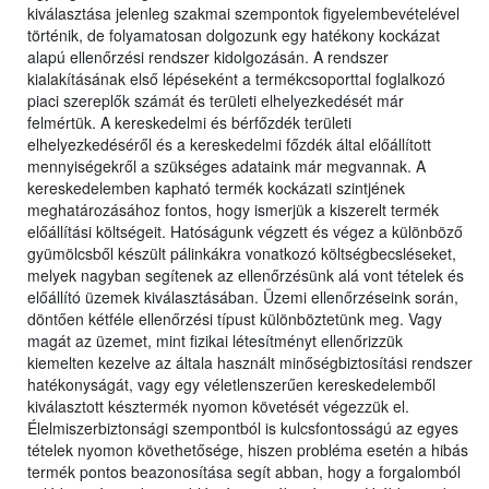
kiválasztása jelenleg szakmai szempontok figyelembevételével
történik, de folyamatosan dolgozunk egy hatékony kockázat
alapú ellenőrzési rendszer kidolgozásán. A rendszer
kialakításának első lépéseként a termékcsoporttal foglalkozó
piaci szereplők számát és területi elhelyezkedését már
felmértük. A kereskedelmi és bérfőzdék területi
elhelyezkedéséről és a kereskedelmi főzdék által előállított
mennyiségekről a szükséges adataink már megvannak. A
kereskedelemben kapható termék kockázati szintjének
meghatározásához fontos, hogy ismerjük a kiszerelt termék
előállítási költségeit. Hatóságunk végzett és végez a különböző
gyümölcsből készült pálinkákra vonatkozó költségbecsléseket,
melyek nagyban segítenek az ellenőrzésünk alá vont tételek és
előállító üzemek kiválasztásában. Üzemi ellenőrzéseink során,
döntően kétféle ellenőrzési típust különböztetünk meg. Vagy
magát az üzemet, mint fizikai létesítményt ellenőrizzük
kiemelten kezelve az általa használt minőségbiztosítási rendszer
hatékonyságát, vagy egy véletlenszerűen kereskedelemből
kiválasztott késztermék nyomon követését végezzük el.
Élelmiszerbiztonsági szempontból is kulcsfontosságú az egyes
tételek nyomon követhetősége, hiszen probléma esetén a hibás
termék pontos beazonosítása segít abban, hogy a forgalomból