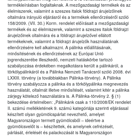
termékleírásban foglaltaknak. A mezőgazdasági termékek és az
élelmiszerek, valamint a szeszes italok földrajzi árujelzőinek
oltalmára irányuló eljárásról és a termékek ellenőrzéséről szóló
158/2009. (VII. 30.) Korm. rendelet előírásait a mezőgazdasági
termékek és az élelmiszerek, valamint a szeszes italok földrajzi
árujelzőinek oltalmára és a földrajzi árujelzővel ellátott
termékeknek, valamint a földrajzi árujelzők használatának
ellenőrzésére kell alkalmazni. A pálinka előállításának,
minősítésének és ellenőrzésének az Európai Unió
jogrendszerébe illeszkedő, nemzeti hatáskörbe tartozó
szabályozása érdekében megalkotásra került a pálinkáról, a
törkölypálinkáról és a Pálinka Nemzeti Tanácsról szóló 2008. évi
LXXIII. törvény (a továbbiakban Pálinka-törvény). A Pálinka
törvény szabályozza a pálinka és a törkölypálinka megnevezés
használatát, oltalmát illetve minősítését, valamint kitér a pálinka
zárjegy kötelező használatára is. A Pálinka-törvény 2. § (1)
bekezdése értelmében: „Pálinkánk csak a 110/2008/EK rendelet
II. számú mellékletének 9. számú kategóriája szerinti eljárással
készített olyan gyümölcspárlat nevezhető, amelyet
Magyarországon termett gyümölcsből – ideértve a
gyümölcsvelőt is – készítettek, és amelynek cefrézését,
párlását, érlelését és palackozását is Magyarországon