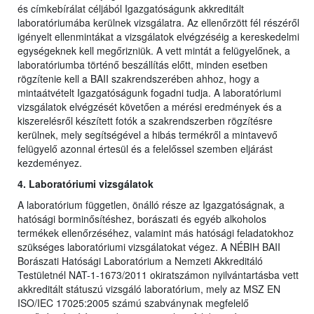
és címkebírálat céljából Igazgatóságunk akkreditált
laboratóriumába kerülnek vizsgálatra. Az ellenőrzött fél részéről
igényelt ellenmintákat a vizsgálatok elvégzéséig a kereskedelmi
egységeknek kell megőrizniük. A vett mintát a felügyelőnek, a
laboratóriumba történő beszállítás előtt, minden esetben
rögzítenie kell a BAII szakrendszerében ahhoz, hogy a
mintaátvételt Igazgatóságunk fogadni tudja. A laboratóriumi
vizsgálatok elvégzését követően a mérési eredmények és a
kiszerelésről készített fotók a szakrendszerben rögzítésre
kerülnek, mely segítségével a hibás termékről a mintavevő
felügyelő azonnal értesül és a felelőssel szemben eljárást
kezdeményez.
4. Laboratóriumi vizsgálatok
A laboratórium független, önálló része az Igazgatóságnak, a
hatósági borminősítéshez, borászati és egyéb alkoholos
termékek ellenőrzéséhez, valamint más hatósági feladatokhoz
szükséges laboratóriumi vizsgálatokat végez. A NÉBIH BAII
Borászati Hatósági Laboratórium a Nemzeti Akkreditáló
Testületnél NAT-1-1673/2011 okiratszámon nyilvántartásba vett
akkreditált státuszú vizsgáló laboratórium, mely az MSZ EN
ISO/IEC 17025:2005 számú szabványnak megfelelő