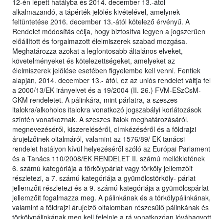
12-én lépett hatályba és 2014. december 13.-ától
alkalmazandó, a tápérték-jelölés kivételével, amelynek
feltüntetése 2016. december 13.-ától kötelező érvényű. A
Rendelet módosítás célja, hogy biztosítva legyen a jogszerűen
előállított és forgalmazott élelmiszerek szabad mozgása.
Meghatározza azokat a legfontosabb általános elveket,
követelményeket és kötelezettségeket, amelyeket az
élelmiszerek jelölése esetében figyelembe kell venni. Fentiek
alapján, 2014. december 13.- ától, ez az uniós rendelet váltja fel
a 2000/13/EK irányelvet és a 19/2004 (II. 26.) FVM-ESzCsM-
GKM rendeletet. A pálinkára, mint párlatra, a szeszes
italokra/alkoholos italokra vonatkozó jogszabályi korlátozások
szintén vonatkoznak. A szeszes italok meghatározásáról,
megnevezéséről, kiszereléséről, címkézéséről és a földrajzi
árujelzőinek oltalmáról, valamint az 1576/89/ EK tanácsi
rendelet hatályon kívül helyezéséről szóló az Európai Parlament
és a Tanács 110/2008/EK RENDELET II. számú mellékletének
6. számú kategóriája a törkölypárlat vagy törköly jellemzőit
részletezi, a 7. számú kategóriája a gyümölcstörköly- párlat
jellemzőit részletezi és a 9. számú kategóriája a gyümölcspárlat
jellemzőit fogalmazza meg. A pálinkának és a törkölypálinkának,
valamint a földrajzi árujelző oltalomban részesülő pálinkának és
törkölypálinkának meg kell felelnie a rá vonatkozóan jóváhagyott