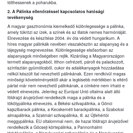
tölthessenek a poharukba.
2. A Pálinka ellenőrzéssel kapcsolatos hatósági
tevékenység
A magyar gasztronómia kiemelkedő különlegessége a pálinka,
amely tükrözi az ízek, a színek és az illatok nemes harmóniáját.
Elnevezése és készítése 2004. év óta védett hungarikum. A
híres magyar pálinkák nevében visszaköszön az alapanyag és a
tájegység megnevezése. Különlegessége elsősorban az
alapanyagok minőségében rejlik. Kizárólag a Magyarországon
termett alapanyagokból, itthon cefrézett, párolt és palackozott,
színtisztán gyümölcsből, cukor és adalékanyagok hozzáadása
nélkül készült ital nevezhető pálinkának. Ezen rendkívül magas
minőségi követelményektől akár a legkisebb mértékben is eltérő
párlat már nem nevezhető pálinkának, a címkére nem írható e
védett elnevezés. Jelenleg az Európai Unió oltalma alatt álló
földrajzi árujelzővel rendelkezik maga a pálinka és a
tökölypálinka elnevezés, a Békési szilvapálinka, a Gönci
kajszibarack pálinka, a Kecskeméti barackpálinka, a Szabolcsi
almapálinka, a Szatmári szilvapálinka, ill. az Újfehértói
meggypálinka. EU oltalommal nem, de hazai földrajzi árujelzővel
rendelkezik a Göcseji körtepálinka, a Pannonhalmi