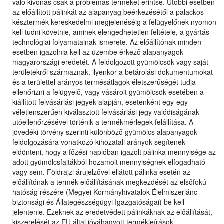
való kivonás csak a problémás terméket érintse. Utóbbi esetben
az előállított pálinkát az alapanyag beérkezésétől a palackos
késztermék kereskedelmi megjelenéséig a felügyelőnek nyomon
kell tudni követnie, aminek elengedhetetlen feltétele, a gyártás
technológiai folyamatainak ismerete. Az előállítónak minden
esetben igazolnia kell az üzembe érkező alapanyagok
magyarországi eredetét. A feldolgozott gyümölcsök vagy saját
területekről származnak, ilyenkor a betárolási dokumentumokat
és a területtel arányos termésátlagok életszerűségét tudja
ellenőrizni a felügyelő, vagy vásárolt gyümölcsök esetében a
kiállított felvásárlási jegyek alapján, esetenként egy-egy
véletlenszerűen kiválasztott felvásárlási jegy valódiságának
utóellenőrzésével történik a termékmérlegek felállítása. A
jövedéki törvény szerinti különböző gyümölcs alapanyagok
feldolgozására vonatkozó kihozatali arányok segítenek
eldönteni, hogy a főzési naplóban igazolt pálinka mennyisége az
adott gyümölcsfajtákból hozamolt mennyiségnek elfogadható
vagy sem. Földrajzi árujelzővel ellátott pálinka esetén az
előállítónak a termék előállításának megkezdését az elsőfokú
hatóság részére (Megyei Kormányhivatalok Élelmiszerlánc-
biztonsági és Állategészségügyi Igazgatóságai) be kell
jelentenie. Ezeknek az eredetvédett pálinkáknak az előállítását,
kiszerelését az EU által jóváhagyott termékleírások