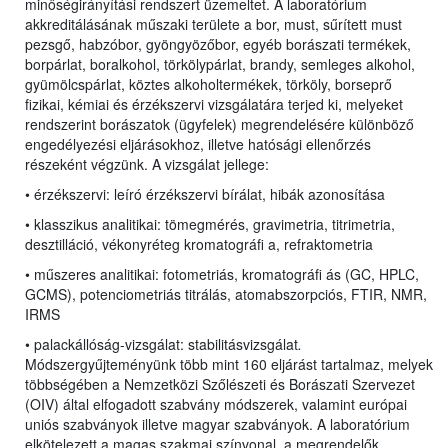
minőségirányítási rendszert üzemeltet. A laboratórium
akkreditálásának műszaki területe a bor, must, sűrített must
pezsgő, habzóbor, gyöngyözőbor, egyéb borászati termékek,
borpárlat, boralkohol, törkölypárlat, brandy, semleges alkohol,
gyümölcspárlat, köztes alkoholtermékek, törköly, borseprő
fizikai, kémiai és érzékszervi vizsgálatára terjed ki, melyeket
rendszerint borászatok (ügyfelek) megrendelésére különböző
engedélyezési eljárásokhoz, illetve hatósági ellenőrzés
részeként végzünk. A vizsgálat jellege:
• érzékszervi: leíró érzékszervi bírálat, hibák azonosítása
• klasszikus analitikai: tömegmérés, gravimetria, titrimetria,
desztilláció, vékonyréteg kromatográfi a, refraktometria
• műszeres analitikai: fotometriás, kromatográfi ás (GC, HPLC,
GCMS), potenciometriás titrálás, atomabszorpciós, FTIR, NMR,
IRMS
• palackállóság-vizsgálat: stabilitásvizsgálat
.
Módszergyűjteményünk több mint 160 eljárást tartalmaz, melyek
többségében a Nemzetközi Szőlészeti és Borászati Szervezet
(OIV) által elfogadott szabvány módszerek, valamint európai
uniós szabványok illetve magyar szabványok. A laboratórium
elkötelezett a magas szakmai színvonal, a megrendelők