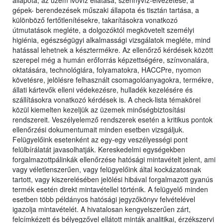
állapota, az üzem ivóvíz ellátása, szennyvíz-elvezetése, a
gépek- berendezések műszaki állapota és tisztán tartása, a
különböző fertőtlenítésekre, takarításokra vonatkozó
útmutatások megléte, a dolgozóktól megkövetelt személyi
higiénia, egészségügyi alkalmassági vizsgálatok megléte, mind
hatással lehetnek a késztermékre. Az ellenőrző kérdések között
szerepel még a humán erőforrás képzettségére, színvonalára,
oktatására, technológiára, folyamatokra, HACCPre, nyomon
követésre, jelölésre felhasznált csomagolóanyagokra, termékre,
állati kártevők elleni védekezésre, hulladék kezelésére és
szállításokra vonatkozó kérdések is. A check-lista témakörei
közül kiemelten kezeljük az üzemek minőségbiztosítási
rendszereit. Veszélyelemző rendszerek esetén a kritikus pontok
ellenőrzési dokumentumait minden esetben vizsgáljuk.
Felügyelőink esetenként az egy-egy veszélyességi pont
felülbírálatát javasolhatják. Kereskedelmi egységekben
forgalmazottpálinkák ellenőrzése hatósági mintavételt jelent, ami
vagy véletlenszerűen, vagy felügyelőink által kockázatosnak
tartott, vagy kiszerelésében jelölési hibával forgalmazott gyanús
termék esetén direkt mintavétellel történik. A felügyelő minden
esetben több példányos hatósági jegyzőkönyv felvételével
igazolja mintavételét. A hivatalosan kengyelszerűen zárt,
felcímkézett és bélyegzővel ellátott minták analitikai, érzékszervi