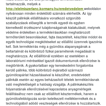
tartalmazzák, melyek a
http://elelmiszerlanc.kormany.hu/eredetvedelem
weboldalon
nyilvánosan minden érdeklődő számára elérhetők. Az így
készült pálinkák előállítására vonatkozó szigorúbb
szabályozások elősegítik a termék egyedi és egyben
kiemelkedő érzékszervi tulajdonságainak kialakulását, melynek
védelme érdekében a termékleírásokban meghatározott
termőterületi besorolásokat, fajta összetételt, készítési módot és
egyéb technológiai megkötéseket az előállító üzemnek igazolnia
kell. Sok termékleírás még a gyümölcs alapanyagának a
beltartalmát és különböző fizikai paraméterek megadását is
meghatározza. Az előállítónál ezekben az esetekben a
laboratóriumi mérésekkel igazolt dokumentumok ellenőrzése is
megtörténik. A gyakorlatban egy kereskedelmi forgalomba
kerülő pálinka, több különböző évjáratból származó
gyümölcspárlat házasításaival is készülhet, eredetvédett
pálinkák esetén az egyes beházasított tételek termékleírásnak
való megfelelőségét a hatóság vizsgálja. A pálinkakészítés
folyamatának ellenőrzésével kapcsolatos anyagmérlegek
felállításához nem csak az előállított késztermékek, hanem a
gyümölcsfeldolgozás során keletkezett melléktermékek és a
technológiából adódó veszteségek ellenőrzése is hozzátartozik.