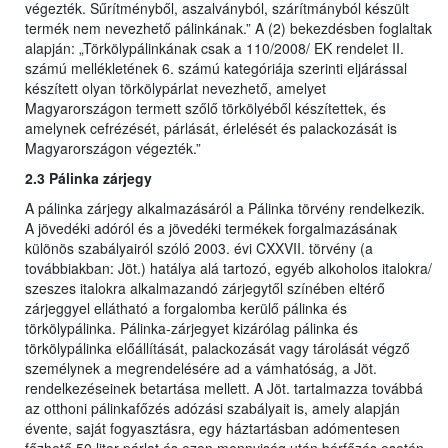
végezték. Sűrítményből, aszalványból, szárítmányból készült
termék nem nevezhető pálinkának.” A (2) bekezdésben foglaltak
alapján: „Törkölypálinkának csak a 110/2008/ EK rendelet II.
számú mellékletének 6. számú kategóriája szerinti eljárással
készített olyan törkölypárlat nevezhető, amelyet
Magyarországon termett szőlő törkölyéből készítettek, és
amelynek cefrézését, párlását, érlelését és palackozását is
Magyarországon végezték.”
2.3 Pálinka zárjegy
A pálinka zárjegy alkalmazásáról a Pálinka törvény rendelkezik.
A jövedéki adóról és a jövedéki termékek forgalmazásának
különös szabályairól szóló 2003. évi CXXVII. törvény (a
továbbiakban: Jöt.) hatálya alá tartozó, egyéb alkoholos italokra/
szeszes italokra alkalmazandó zárjegytől színében eltérő
zárjeggyel ellátható a forgalomba kerülő pálinka és
törkölypálinka. Pálinka-zárjegyet kizárólag pálinka és
törkölypálinka előállítását, palackozását vagy tárolását végző
személynek a megrendelésére ad a vámhatóság, a Jöt.
rendelkezéseinek betartása mellett. A Jöt. tartalmazza továbbá
az otthoni pálinkafőzés adózási szabályait is, amely alapján
évente, saját fogyasztásra, egy háztartásban adómentesen