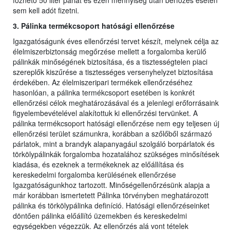
főzhető 50 liter párlat és ezen mennyiség után bérfőzés esetén
sem kell adót fizetni.
3. Pálinka termékcsoport hatósági ellenőrzése
Igazgatóságunk éves ellenőrzési tervet készít, melynek célja az
élelmiszerbiztonság megőrzése mellett a forgalomba kerülő
pálinkák minőségének biztosítása, és a tisztességtelen piaci
szereplők kiszűrése a tisztességes versenyhelyzet biztosítása
érdekében. Az élelmiszeripari termékek ellenőrzéséhez
hasonlóan, a pálinka termékcsoport esetében is konkrét
ellenőrzési célok meghatározásával és a jelenlegi erőforrásaink
figyelembevételével alakítottuk ki ellenőrzési tervünket. A
pálinka termékcsoport hatósági ellenőrzése nem egy teljesen új
ellenőrzési terület számunkra, korábban a szőlőből származó
párlatok, mint a brandyk alapanyagául szolgáló borpárlatok és
törkölypálinkák forgalomba hozatalához szükséges minősítések
kiadása, és ezeknek a termékeknek az előállítása és
kereskedelmi forgalomba kerülésének ellenőrzése
Igazgatóságunkhoz tartozott. Minőségellenőrzésünk alapja a
már korábban ismertetett Pálinka törvényben meghatározott
pálinka és törkölypálinka definíció. Hatósági ellenőrzéseinket
döntően pálinka előállító üzemekben és kereskedelmi
egységekben végezzük. Az ellenőrzés alá vont tételek