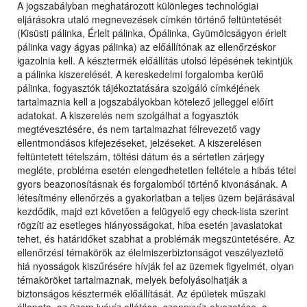
A jogszabályban meghatározott különleges technológiai
eljárásokra utaló megnevezések címkén történő feltüntetését
(Kisüsti pálinka, Érlelt pálinka, Ópálinka, Gyümölcságyon érlelt
pálinka vagy ágyas pálinka) az előállítónak az ellenőrzéskor
igazolnia kell. A késztermék előállítás utolsó lépésének tekintjük
a pálinka kiszerelését. A kereskedelmi forgalomba kerülő
pálinka, fogyasztók tájékoztatására szolgáló címkéjének
tartalmaznia kell a jogszabályokban kötelező jelleggel előírt
adatokat. A kiszerelés nem szolgálhat a fogyasztók
megtévesztésére, és nem tartalmazhat félrevezető vagy
ellentmondásos kifejezéseket, jelzéseket. A kiszerelésen
feltüntetett tételszám, töltési dátum és a sértetlen zárjegy
megléte, probléma esetén elengedhetetlen feltétele a hibás tétel
gyors beazonosításnak és forgalomból történő kivonásának. A
létesítmény ellenőrzés a gyakorlatban a teljes üzem bejárásával
kezdődik, majd ezt követően a felügyelő egy check-lista szerint
rögzíti az esetleges hiányosságokat, hiba esetén javaslatokat
tehet, és határidőket szabhat a problémák megszüntetésére. Az
ellenőrzési témakörök az élelmiszerbiztonságot veszélyeztető
hiá nyosságok kiszűrésére hívják fel az üzemek figyelmét, olyan
témaköröket tartalmaznak, melyek befolyásolhatják a
biztonságos késztermék előállítását. Az épületek műszaki