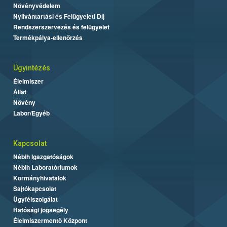
Növényvédelem
Nyilvántartási és Felügyeleti Díj
Rendszerszervezés és felügyelet
Termékpálya-ellenőrzés
Ügyintézés
Élelmiszer
Állat
Növény
Labor/Egyéb
Kapcsolat
Nébih Igazgatóságok
Nébih Laboratóriumok
Kormányhivatalok
Sajtókapcsolat
Ügyfélszolgálat
Hatósági jogsegély
Élelmiszermentő Központ