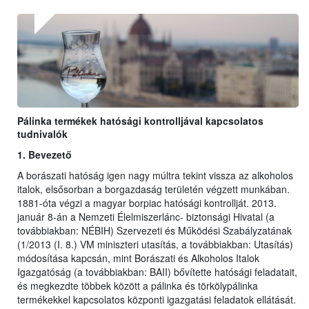
Pálinka termékek hatósági kontrolljával kapcsolatos
tudnivalók
1. Bevezető
A borászati hatóság igen nagy múltra tekint vissza az alkoholos
italok, elsősorban a borgazdaság területén végzett munkában.
1881-óta végzi a magyar borpiac hatósági kontrollját. 2013.
január 8-án a Nemzeti Élelmiszerlánc- biztonsági Hivatal (a
továbbiakban: NÉBIH) Szervezeti és Működési Szabályzatának
(1/2013 (I. 8.) VM miniszteri utasítás, a továbbiakban: Utasítás)
módosítása kapcsán, mint Borászati és Alkoholos Italok
Igazgatóság (a továbbiakban: BAII) bővítette hatósági feladatait,
és megkezdte többek között a pálinka és törkölypálinka
termékekkel kapcsolatos központi igazgatási feladatok ellátását.