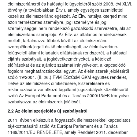
élelmiszerláncról és hatósági felügyeletéről szóló 2008. évi XLVI.
törvény (a továbbiakban Éltv.), amely egységes szemlélettel
kezeli az élelmiszerlánc egészét. Az Éltv. hatálya kiterjed mind
azon természetes személyre, jogi személyre és jogi
személyiséggel nem rendelkező gazdálkodó szervezetre, aki az
élelmiszerlánc szereplője. Az Éltv. az általános rendelkezések
mellett, tartalmazza többek között az élelmiszerlánc
szereplőinek jogait és kötelezettségeit, az élelmiszerlánc-
felügyeleti állami feladatok ellátásának rendszerét, a hatósági
eljárás szabályait, a jogkövetkezményeket, a kötelező
előírásokat és az ajánlott szakmai irányelveket, a kapcsolódó
fogalom meghatározásokkal együtt. Az élelmiszerek jelöléséről
szóló 19/2004. (II. 26.) FVM-ESzCsM-GKM együttes rendelet,
illetve az élelmiszerek címkézésére, kiszerelésére és
reklámozására vonatkozó tagállami jogszabályok közelítéséről
szóló Az Európai Parlament és a Tanács 2000/13/EK Irányelve
szabályozza az élelmiszerek jelölését.
2.2 Az élelmiszerjelölés új szabályairól
2011. évben elkészült a fogyasztók élelmiszerekkel kapcsolatos
tájékoztatásáról szóló Az Európai Parlament és a Tanács
1169/2011/EU RENDELETE, amely Rendelet 2011. december