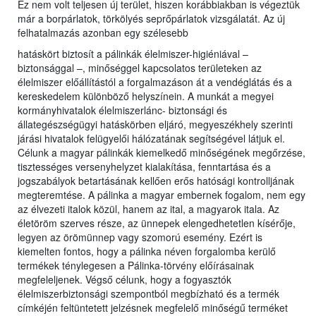
Ez nem volt teljesen új terület, hiszen korábbiakban is végeztük
már a borpárlatok, törkölyés seprőpárlatok vizsgálatát. Az új
felhatalmazás azonban egy szélesebb
hatáskört biztosít a pálinkák élelmiszer-higiéniával –
biztonsággal –, minőséggel kapcsolatos területeken az
élelmiszer előállítástól a forgalmazáson át a vendéglátás és a
kereskedelem különböző helyszínein. A munkát a megyei
kormányhivatalok élelmiszerlánc- biztonsági és
állategészségügyi hatáskörben eljáró, megyeszékhely szerinti
járási hivatalok felügyelői hálózatának segítségével látjuk el.
Célunk a magyar pálinkák kiemelkedő minőségének megőrzése,
tisztességes versenyhelyzet kialakítása, fenntartása és a
jogszabályok betartásának kellően erős hatósági kontrolljának
megteremtése. A pálinka a magyar embernek fogalom, nem egy
az élvezeti italok közül, hanem az ital, a magyarok itala. Az
életöröm szerves része, az ünnepek elengedhetetlen kísérője,
legyen az örömünnep vagy szomorú esemény. Ezért is
kiemelten fontos, hogy a pálinka néven forgalomba kerülő
termékek ténylegesen a Pálinka-törvény előírásainak
megfeleljenek. Végső célunk, hogy a fogyasztók
élelmiszerbiztonsági szempontból megbízható és a termék
címkéjén feltüntetett jelzésnek megfelelő minőségű terméket