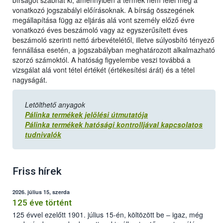
bírságot szabhat ki, amennyiben a termék nem felel meg a
vonatkozó jogszabályi előírásoknak. A bírság összegének
megállapítása függ az eljárás alá vont személy előző évre
vonatkozó éves beszámoló vagy az egyszerűsített éves
beszámoló szerinti nettó árbevételétől, illetve súlyosbító tényező
fennállása esetén, a jogszabályban meghatározott alkalmazható
szorzó számoktól. A hatóság figyelembe veszi továbbá a
vizsgálat alá vont tétel értékét (értékesítési árát) és a tétel
nagyságát.
Letölthető anyagok
Pálinka termékek jelölési útmutatója
Pálinka termékek hatósági kontrolljával kapcsolatos
tudnivalók
Friss hírek
2026. július 15, szerda
125 éve történt
125 évvel ezelőtt 1901. július 15-én, költözött be – igaz, még