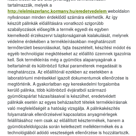
tartalmazzák, melyek a
http://elelmiszerlanc.kormany.hu/eredetvedelem
weboldalon
nyilvánosan minden érdeklődő számára elérhetők. Az így
készült pálinkák előállítására vonatkozó szigorúbb
szabályozások elősegítik a termék egyedi és egyben
kiemelkedő érzékszervi tulajdonságainak kialakulását, melynek
védelme érdekében a termékleírásokban meghatározott
termőterületi besorolásokat, fajta összetételt, készítési módot és
egyéb technológiai megkötéseket az előállító üzemnek igazolnia
kell. Sok termékleírás még a gyümölcs alapanyagának a
beltartalmát és különböző fizikai paraméterek megadását is
meghatározza. Az előállítónál ezekben az esetekben a
laboratóriumi mérésekkel igazolt dokumentumok ellenőrzése is
megtörténik. A gyakorlatban egy kereskedelmi forgalomba
kerülő pálinka, több különböző évjáratból származó
gyümölcspárlat házasításaival is készülhet, eredetvédett
pálinkák esetén az egyes beházasított tételek termékleírásnak
való megfelelőségét a hatóság vizsgálja. A pálinkakészítés
folyamatának ellenőrzésével kapcsolatos anyagmérlegek
felállításához nem csak az előállított késztermékek, hanem a
gyümölcsfeldolgozás során keletkezett melléktermékek és a
technológiából adódó veszteségek ellenőrzése is hozzátartozik.