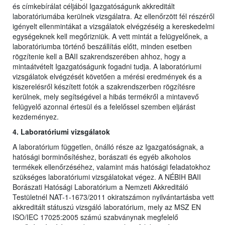
és címkebírálat céljából Igazgatóságunk akkreditált
laboratóriumába kerülnek vizsgálatra. Az ellenőrzött fél részéről
igényelt ellenmintákat a vizsgálatok elvégzéséig a kereskedelmi
egységeknek kell megőrizniük. A vett mintát a felügyelőnek, a
laboratóriumba történő beszállítás előtt, minden esetben
rögzítenie kell a BAII szakrendszerében ahhoz, hogy a
mintaátvételt Igazgatóságunk fogadni tudja. A laboratóriumi
vizsgálatok elvégzését követően a mérési eredmények és a
kiszerelésről készített fotók a szakrendszerben rögzítésre
kerülnek, mely segítségével a hibás termékről a mintavevő
felügyelő azonnal értesül és a felelőssel szemben eljárást
kezdeményez.
4. Laboratóriumi vizsgálatok
A laboratórium független, önálló része az Igazgatóságnak, a
hatósági borminősítéshez, borászati és egyéb alkoholos
termékek ellenőrzéséhez, valamint más hatósági feladatokhoz
szükséges laboratóriumi vizsgálatokat végez. A NÉBIH BAII
Borászati Hatósági Laboratórium a Nemzeti Akkreditáló
Testületnél NAT-1-1673/2011 okiratszámon nyilvántartásba vett
akkreditált státuszú vizsgáló laboratórium, mely az MSZ EN
ISO/IEC 17025:2005 számú szabványnak megfelelő