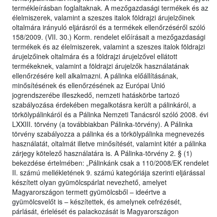
termékleírásban foglaltaknak. A mezőgazdasági termékek és az
élelmiszerek, valamint a szeszes italok földrajzi árujelzőinek
oltalmára irányuló eljárásról és a termékek ellenőrzéséről szóló
158/2009. (VII. 30.) Korm. rendelet előírásait a mezőgazdasági
termékek és az élelmiszerek, valamint a szeszes italok földrajzi
árujelzőinek oltalmára és a földrajzi árujelzővel ellátott
termékeknek, valamint a földrajzi árujelzők használatának
ellenőrzésére kell alkalmazni. A pálinka előállításának,
minősítésének és ellenőrzésének az Európai Unió
jogrendszerébe illeszkedő, nemzeti hatáskörbe tartozó
szabályozása érdekében megalkotásra került a pálinkáról, a
törkölypálinkáról és a Pálinka Nemzeti Tanácsról szóló 2008. évi
LXXIII. törvény (a továbbiakban Pálinka-törvény). A Pálinka
törvény szabályozza a pálinka és a törkölypálinka megnevezés
használatát, oltalmát illetve minősítését, valamint kitér a pálinka
zárjegy kötelező használatára is. A Pálinka-törvény 2. § (1)
bekezdése értelmében: „Pálinkánk csak a 110/2008/EK rendelet
II. számú mellékletének 9. számú kategóriája szerinti eljárással
készített olyan gyümölcspárlat nevezhető, amelyet
Magyarországon termett gyümölcsből – ideértve a
gyümölcsvelőt is – készítettek, és amelynek cefrézését,
párlását, érlelését és palackozását is Magyarországon