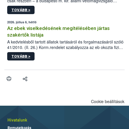
csak részben – a budapesti m. kir. állami vetőmagvizsgáló
állomás a Kis Rókus utca 15. szám alatti, Czigler Győző által
TOVÁBB >
tervezett új épületébe.
2026. július 6, hétfő
Az ebek viselkedésének megítélésében jártas
szakértők listája
A kedvtelésből tartott állatok tartásáról és forgalmazásáról szóló
41/2010. (II. 26.) Korm.rendelet szabályozza az eb okozta fizikai
sérülés, illetve ennek veszélye keletkezésekor felmerülő
TOVÁBB >
hatósági feladatokat, valamint a veszélyes eb tartását és annak
engedélyezését. Ezen eljárások során szükség esetén be kell
vonni az ebek viselkedésének megítélésében jártas szakértőt.
Cookie beállítások
Hivatalunk
Bemutatkozás