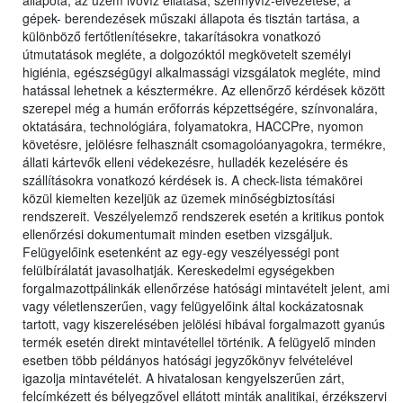
állapota, az üzem ivóvíz ellátása, szennyvíz-elvezetése, a
gépek- berendezések műszaki állapota és tisztán tartása, a
különböző fertőtlenítésekre, takarításokra vonatkozó
útmutatások megléte, a dolgozóktól megkövetelt személyi
higiénia, egészségügyi alkalmassági vizsgálatok megléte, mind
hatással lehetnek a késztermékre. Az ellenőrző kérdések között
szerepel még a humán erőforrás képzettségére, színvonalára,
oktatására, technológiára, folyamatokra, HACCPre, nyomon
követésre, jelölésre felhasznált csomagolóanyagokra, termékre,
állati kártevők elleni védekezésre, hulladék kezelésére és
szállításokra vonatkozó kérdések is. A check-lista témakörei
közül kiemelten kezeljük az üzemek minőségbiztosítási
rendszereit. Veszélyelemző rendszerek esetén a kritikus pontok
ellenőrzési dokumentumait minden esetben vizsgáljuk.
Felügyelőink esetenként az egy-egy veszélyességi pont
felülbírálatát javasolhatják. Kereskedelmi egységekben
forgalmazottpálinkák ellenőrzése hatósági mintavételt jelent, ami
vagy véletlenszerűen, vagy felügyelőink által kockázatosnak
tartott, vagy kiszerelésében jelölési hibával forgalmazott gyanús
termék esetén direkt mintavétellel történik. A felügyelő minden
esetben több példányos hatósági jegyzőkönyv felvételével
igazolja mintavételét. A hivatalosan kengyelszerűen zárt,
felcímkézett és bélyegzővel ellátott minták analitikai, érzékszervi