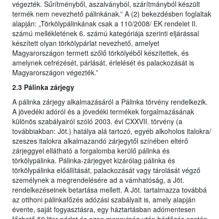
végezték. Sűrítményből, aszalványból, szárítmányból készült
termék nem nevezhető pálinkának.” A (2) bekezdésben foglaltak
alapján: „Törkölypálinkának csak a 110/2008/ EK rendelet II.
számú mellékletének 6. számú kategóriája szerinti eljárással
készített olyan törkölypárlat nevezhető, amelyet
Magyarországon termett szőlő törkölyéből készítettek, és
amelynek cefrézését, párlását, érlelését és palackozását is
Magyarországon végezték.”
2.3 Pálinka zárjegy
A pálinka zárjegy alkalmazásáról a Pálinka törvény rendelkezik.
A jövedéki adóról és a jövedéki termékek forgalmazásának
különös szabályairól szóló 2003. évi CXXVII. törvény (a
továbbiakban: Jöt.) hatálya alá tartozó, egyéb alkoholos italokra/
szeszes italokra alkalmazandó zárjegytől színében eltérő
zárjeggyel ellátható a forgalomba kerülő pálinka és
törkölypálinka. Pálinka-zárjegyet kizárólag pálinka és
törkölypálinka előállítását, palackozását vagy tárolását végző
személynek a megrendelésére ad a vámhatóság, a Jöt.
rendelkezéseinek betartása mellett. A Jöt. tartalmazza továbbá
az otthoni pálinkafőzés adózási szabályait is, amely alapján
évente, saját fogyasztásra, egy háztartásban adómentesen