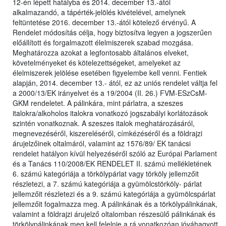
12-én lépett hatályba és 2014. december 13.-ától
alkalmazandó, a tápérték-jelölés kivételével, amelynek
feltüntetése 2016. december 13.-ától kötelező érvényű. A
Rendelet módosítás célja, hogy biztosítva legyen a jogszerűen
előállított és forgalmazott élelmiszerek szabad mozgása.
Meghatározza azokat a legfontosabb általános elveket,
követelményeket és kötelezettségeket, amelyeket az
élelmiszerek jelölése esetében figyelembe kell venni. Fentiek
alapján, 2014. december 13.- ától, ez az uniós rendelet váltja fel
a 2000/13/EK irányelvet és a 19/2004 (II. 26.) FVM-ESzCsM-
GKM rendeletet. A pálinkára, mint párlatra, a szeszes
italokra/alkoholos italokra vonatkozó jogszabályi korlátozások
szintén vonatkoznak. A szeszes italok meghatározásáról,
megnevezéséről, kiszereléséről, címkézéséről és a földrajzi
árujelzőinek oltalmáról, valamint az 1576/89/ EK tanácsi
rendelet hatályon kívül helyezéséről szóló az Európai Parlament
és a Tanács 110/2008/EK RENDELET II. számú mellékletének
6. számú kategóriája a törkölypárlat vagy törköly jellemzőit
részletezi, a 7. számú kategóriája a gyümölcstörköly- párlat
jellemzőit részletezi és a 9. számú kategóriája a gyümölcspárlat
jellemzőit fogalmazza meg. A pálinkának és a törkölypálinkának,
valamint a földrajzi árujelző oltalomban részesülő pálinkának és
törkölypálinkának meg kell felelnie a rá vonatkozóan jóváhagyott