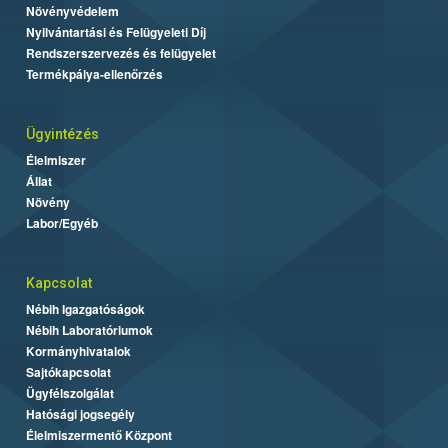
Növényvédelem
Nyilvántartási és Felügyeleti Díj
Rendszerszervezés és felügyelet
Termékpálya-ellenőrzés
Ügyintézés
Élelmiszer
Állat
Növény
Labor/Egyéb
Kapcsolat
Nébih Igazgatóságok
Nébih Laboratóriumok
Kormányhivatalok
Sajtókapcsolat
Ügyfélszolgálat
Hatósági jogsegély
Élelmiszermentő Központ