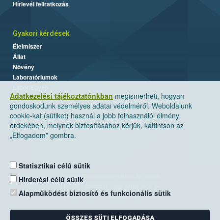
Hírlevél feliratkozás
Gyakori kérdések
Élelmiszer
Állat
Növény
Laboratóriumok
Labor/Egyéb
Adatkezelési tájékoztatónkban
megismerheti, hogyan
gondoskodunk személyes adatai védelméről. Weboldalunk
cookie-kat (sütiket) használ a jobb felhasználói élmény
érdekében, melynek biztosításához kérjük, kattintson az
„Elfogadom” gombra.
Statisztikai célú sütik
Nemzeti Élelmiszerlánc-biztonsági Hivatal
Hirdetési célú sütik
Cím: 1024 Budapest, Keleti Károly utca. 24.
Alapműködést biztosító és funkcionális sütik
Levelezési cím: 1525 Budapest. Pf. 30.
ÖSSZES SÜTI ELFOGADÁSA