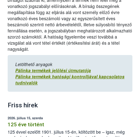
bírságot szabhat ki, amennyiben a termék nem felel meg a
vonatkozó jogszabályi előírásoknak. A bírság összegének
megállapítása függ az eljárás alá vont személy előző évre
vonatkozó éves beszámoló vagy az egyszerűsített éves
beszámoló szerinti nettó árbevételétől, illetve súlyosbító tényező
fennállása esetén, a jogszabályban meghatározott alkalmazható
szorzó számoktól. A hatóság figyelembe veszi továbbá a
vizsgálat alá vont tétel értékét (értékesítési árát) és a tétel
nagyságát.
Letölthető anyagok
Pálinka termékek jelölési útmutatója
Pálinka termékek hatósági kontrolljával kapcsolatos
tudnivalók
Friss hírek
2026. július 15, szerda
125 éve történt
125 évvel ezelőtt 1901. július 15-én, költözött be – igaz, még