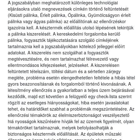
A jogszabályban meghatározott különleges technológiai
eljárásokra utaló megnevezések címkén történő feltüntetését
(Kisüsti pálinka, Érlelt pálinka, Ópálinka, Gyümölcságyon érlelt
pálinka vagy ágyas pálinka) az előállítónak az ellenőrzéskor
igazolnia kell. A késztermék előállítás utolsó lépésének tekintjük
a pálinka kiszerelését. A kereskedelmi forgalomba kerülő
pálinka, fogyasztók tájékoztatására szolgáló címkéjének
tartalmaznia kell a jogszabályokban kötelező jelleggel előírt
adatokat. A kiszerelés nem szolgálhat a fogyasztók
megtévesztésére, és nem tartalmazhat félrevezető vagy
ellentmondásos kifejezéseket, jelzéseket. A kiszerelésen
feltüntetett tételszám, töltési dátum és a sértetlen zárjegy
megléte, probléma esetén elengedhetetlen feltétele a hibás tétel
gyors beazonosításnak és forgalomból történő kivonásának. A
létesítmény ellenőrzés a gyakorlatban a teljes üzem bejárásával
kezdődik, majd ezt követően a felügyelő egy check-lista szerint
rögzíti az esetleges hiányosságokat, hiba esetén javaslatokat
tehet, és határidőket szabhat a problémák megszüntetésére. Az
ellenőrzési témakörök az élelmiszerbiztonságot veszélyeztető
hiá nyosságok kiszűrésére hívják fel az üzemek figyelmét, olyan
témaköröket tartalmaznak, melyek befolyásolhatják a
biztonságos késztermék előállítását. Az épületek műszaki