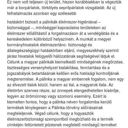
Ez nem volt teljesen új terület, hiszen korábbiakban is végeztük
már a borpárlatok, törkölyés seprőpárlatok vizsgálatát. Az új
felhatalmazás azonban egy szélesebb
hatáskört biztosít a pálinkák élelmiszer-higiéniával –
biztonsággal –, minőséggel kapcsolatos területeken az
élelmiszer előállítástól a forgalmazáson át a vendéglátás és a
kereskedelem különböző helyszínein. A munkát a megyei
kormányhivatalok élelmiszerlánc- biztonsági és
állategészségügyi hatáskörben eljáró, megyeszékhely szerinti
járási hivatalok felügyelői hálózatának segítségével látjuk el.
Célunk a magyar pálinkák kiemelkedő minőségének megőrzése,
tisztességes versenyhelyzet kialakítása, fenntartása és a
jogszabályok betartásának kellően erős hatósági kontrolljának
megteremtése. A pálinka a magyar embernek fogalom, nem egy
az élvezeti italok közül, hanem az ital, a magyarok itala. Az
életöröm szerves része, az ünnepek elengedhetetlen kísérője,
legyen az örömünnep vagy szomorú esemény. Ezért is
kiemelten fontos, hogy a pálinka néven forgalomba kerülő
termékek ténylegesen a Pálinka-törvény előírásainak
megfeleljenek. Végső célunk, hogy a fogyasztók
élelmiszerbiztonsági szempontból megbízható és a termék
címkéjén feltüntetett jelzésnek megfelelő minőségű terméket