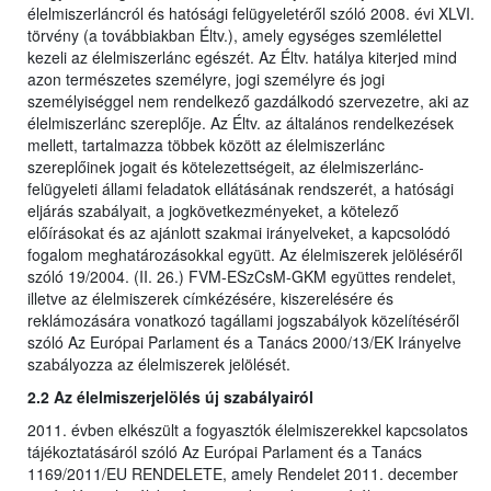
élelmiszerláncról és hatósági felügyeletéről szóló 2008. évi XLVI.
törvény (a továbbiakban Éltv.), amely egységes szemlélettel
kezeli az élelmiszerlánc egészét. Az Éltv. hatálya kiterjed mind
azon természetes személyre, jogi személyre és jogi
személyiséggel nem rendelkező gazdálkodó szervezetre, aki az
élelmiszerlánc szereplője. Az Éltv. az általános rendelkezések
mellett, tartalmazza többek között az élelmiszerlánc
szereplőinek jogait és kötelezettségeit, az élelmiszerlánc-
felügyeleti állami feladatok ellátásának rendszerét, a hatósági
eljárás szabályait, a jogkövetkezményeket, a kötelező
előírásokat és az ajánlott szakmai irányelveket, a kapcsolódó
fogalom meghatározásokkal együtt. Az élelmiszerek jelöléséről
szóló 19/2004. (II. 26.) FVM-ESzCsM-GKM együttes rendelet,
illetve az élelmiszerek címkézésére, kiszerelésére és
reklámozására vonatkozó tagállami jogszabályok közelítéséről
szóló Az Európai Parlament és a Tanács 2000/13/EK Irányelve
szabályozza az élelmiszerek jelölését.
2.2 Az élelmiszerjelölés új szabályairól
2011. évben elkészült a fogyasztók élelmiszerekkel kapcsolatos
tájékoztatásáról szóló Az Európai Parlament és a Tanács
1169/2011/EU RENDELETE, amely Rendelet 2011. december