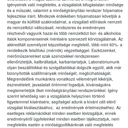
igényeinek való megfelelés, a vizsgálatok kifogástalan minősége
és a műszaki, valamint a minőségirányítási rendszer folyamatos
fejlesztése iránt. Mindezek érdekében folyamatosan követjük a
magyar és külföldi szakirodalmat, a vizsgálati előírások nemzeti
és nemzetközi változásait, rendszeres és eredményes
résztvevői vagyunk hazai és több nemzetközi bor- és alkoholos
italok komponenseinek mérésére szervezett körvizsgálatnak. Az
akkreditált személyzet képzettsége megfelelő, több mint 60%- a
rendelkezik felsőfokú (mérnök) végzettséggel. Eszközeinket,
mérőműszereinket szak szervizekkel rendszeresen
ellenőriztetjük, kalibráltatjuk, karbantartatjuk. Laboratóriumunk
olyan beszállítókkal és szolgáltatókkal dolgozik együtt, akik már
bizonyították szállítmányaik minőségét, megbízhatóságát.
Megrendelőink munkánkra vonatkozó véleményét kikérjük,
észrevételeit, javaslatait örömmel fogadjuk, kívánságukra
megismertetjük őket minőségirányítási rendszerünkkel. Igény
szerint lehetőség van a vizsgálatok helyszínen történő
figyelemmel kísérésére, segítséget adunk a kívánt célt elérő
vizsgálat kiválasztásához, az eredmények értelmezéséhez. Az
esetleges reklamációkat minden esetben kivizsgáljuk, ennek
eredményéről ügyfeleinket minden esetben tájékoztatjuk, nem
megfelelés esetén a minőségpolitikánknak való megfelelés