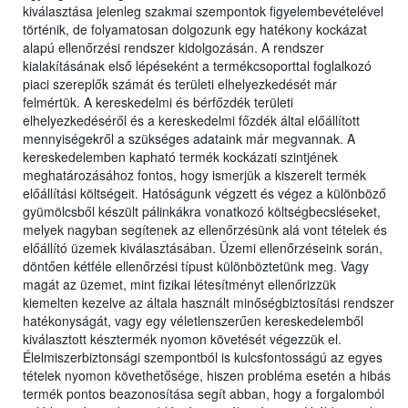
kiválasztása jelenleg szakmai szempontok figyelembevételével
történik, de folyamatosan dolgozunk egy hatékony kockázat
alapú ellenőrzési rendszer kidolgozásán. A rendszer
kialakításának első lépéseként a termékcsoporttal foglalkozó
piaci szereplők számát és területi elhelyezkedését már
felmértük. A kereskedelmi és bérfőzdék területi
elhelyezkedéséről és a kereskedelmi főzdék által előállított
mennyiségekről a szükséges adataink már megvannak. A
kereskedelemben kapható termék kockázati szintjének
meghatározásához fontos, hogy ismerjük a kiszerelt termék
előállítási költségeit. Hatóságunk végzett és végez a különböző
gyümölcsből készült pálinkákra vonatkozó költségbecsléseket,
melyek nagyban segítenek az ellenőrzésünk alá vont tételek és
előállító üzemek kiválasztásában. Üzemi ellenőrzéseink során,
döntően kétféle ellenőrzési típust különböztetünk meg. Vagy
magát az üzemet, mint fizikai létesítményt ellenőrizzük
kiemelten kezelve az általa használt minőségbiztosítási rendszer
hatékonyságát, vagy egy véletlenszerűen kereskedelemből
kiválasztott késztermék nyomon követését végezzük el.
Élelmiszerbiztonsági szempontból is kulcsfontosságú az egyes
tételek nyomon követhetősége, hiszen probléma esetén a hibás
termék pontos beazonosítása segít abban, hogy a forgalomból