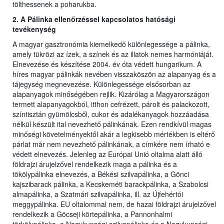
tölthessenek a poharukba.
2. A Pálinka ellenőrzéssel kapcsolatos hatósági
tevékenység
A magyar gasztronómia kiemelkedő különlegessége a pálinka,
amely tükrözi az ízek, a színek és az illatok nemes harmóniáját.
Elnevezése és készítése 2004. év óta védett hungarikum. A
híres magyar pálinkák nevében visszaköszön az alapanyag és a
tájegység megnevezése. Különlegessége elsősorban az
alapanyagok minőségében rejlik. Kizárólag a Magyarországon
termett alapanyagokból, itthon cefrézett, párolt és palackozott,
színtisztán gyümölcsből, cukor és adalékanyagok hozzáadása
nélkül készült ital nevezhető pálinkának. Ezen rendkívül magas
minőségi követelményektől akár a legkisebb mértékben is eltérő
párlat már nem nevezhető pálinkának, a címkére nem írható e
védett elnevezés. Jelenleg az Európai Unió oltalma alatt álló
földrajzi árujelzővel rendelkezik maga a pálinka és a
tökölypálinka elnevezés, a Békési szilvapálinka, a Gönci
kajszibarack pálinka, a Kecskeméti barackpálinka, a Szabolcsi
almapálinka, a Szatmári szilvapálinka, ill. az Újfehértói
meggypálinka. EU oltalommal nem, de hazai földrajzi árujelzővel
rendelkezik a Göcseji körtepálinka, a Pannonhalmi