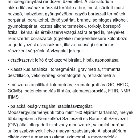
minőségirányítási rendszert üzemeltet. A laboratórium
akkreditálásának műszaki területe a bor, must, sűrített must
pezsgő, habzóbor, gyöngyözőbor, egyéb borászati termékek,
borpárlat, boralkohol, törkölypárlat, brandy, semleges alkohol,
gyümölcspárlat, köztes alkoholtermékek, törköly, borseprő
fizikai, kémiai és érzékszervi vizsgálatára terjed ki, melyeket
rendszerint borászatok (ügyfelek) megrendelésére különböző
engedélyezési eljárásokhoz, illetve hatósági ellenőrzés
részeként végzünk. A vizsgálat jellege:
• érzékszervi: leíró érzékszervi bírálat, hibák azonosítása
• klasszikus analitikai: tömegmérés, gravimetria, titrimetria,
desztilláció, vékonyréteg kromatográfi a, refraktometria
• műszeres analitikai: fotometriás, kromatográfi ás (GC, HPLC,
GCMS), potenciometriás titrálás, atomabszorpciós, FTIR, NMR,
IRMS
• palackállóság-vizsgálat: stabilitásvizsgálat
.
Módszergyűjteményünk több mint 160 eljárást tartalmaz, melyek
többségében a Nemzetközi Szőlészeti és Borászati Szervezet
(OIV) által elfogadott szabvány módszerek, valamint európai
uniós szabványok illetve magyar szabványok. A laboratórium
elkötelezett a magas szakmai színvonal, a megrendelők