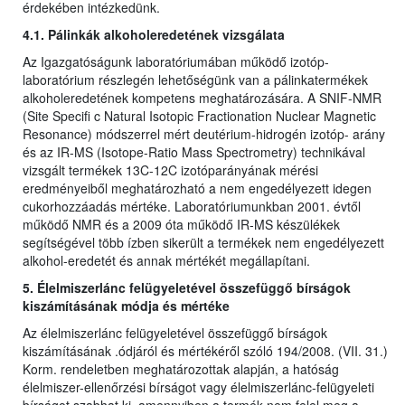
érdekében intézkedünk.
4.1. Pálinkák alkoholeredetének vizsgálata
Az Igazgatóságunk laboratóriumában működő izotóp-
laboratórium részlegén lehetőségünk van a pálinkatermékek
alkoholeredetének kompetens meghatározására. A SNIF-NMR
(Site Specifi c Natural Isotopic Fractionation Nuclear Magnetic
Resonance) módszerrel mért deutérium-hidrogén izotóp- arány
és az IR-MS (Isotope-Ratio Mass Spectrometry) technikával
vizsgált termékek 13C-12C izotóparányának mérési
eredményeiből meghatározható a nem engedélyezett idegen
cukorhozzáadás mértéke. Laboratóriumunkban 2001. évtől
működő NMR és a 2009 óta működő IR-MS készülékek
segítségével több ízben sikerült a termékek nem engedélyezett
alkohol-eredetét és annak mértékét megállapítani.
5. Élelmiszerlánc felügyeletével összefüggő bírságok
kiszámításának módja és mértéke
Az élelmiszerlánc felügyeletével összefüggő bírságok
kiszámításának .ódjáról és mértékéről szóló 194/2008. (VII. 31.)
Korm. rendeletben meghatározottak alapján, a hatóság
élelmiszer-ellenőrzési bírságot vagy élelmiszerlánc-felügyeleti