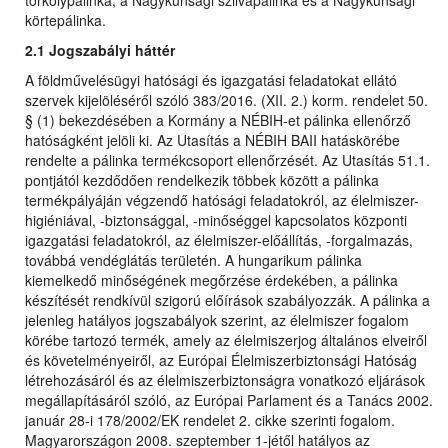
törkölypálinka, a Nagykunsági szilvapálinka és a Nagykunsági
körtepálinka.
2.1 Jogszabályi háttér
A földművelésügyi hatósági és igazgatási feladatokat ellátó
szervek kijelöléséről szóló 383/2016. (XII. 2.) korm. rendelet 50.
§ (1) bekezdésében a Kormány a NÉBIH-et pálinka ellenőrző
hatóságként jelöli ki. Az Utasítás a NÉBIH BAII hatáskörébe
rendelte a pálinka termékcsoport ellenőrzését. Az Utasítás 51.1.
pontjától kezdődően rendelkezik többek között a pálinka
termékpályáján végzendő hatósági feladatokról, az élelmiszer-
higiéniával, -biztonsággal, -minőséggel kapcsolatos központi
igazgatási feladatokról, az élelmiszer-előállítás, -forgalmazás,
továbbá vendéglátás területén. A hungarikum pálinka
kiemelkedő minőségének megőrzése érdekében, a pálinka
készítését rendkívül szigorú előírások szabályozzák. A pálinka a
jelenleg hatályos jogszabályok szerint, az élelmiszer fogalom
körébe tartozó termék, amely az élelmiszerjog általános elveiről
és követelményeiről, az Európai Élelmiszerbiztonsági Hatóság
létrehozásáról és az élelmiszerbiztonságra vonatkozó eljárások
megállapításáról szóló, az Európai Parlament és a Tanács 2002.
január 28-i 178/2002/EK rendelet 2. cikke szerinti fogalom.
Magyarországon 2008. szeptember 1-jétől hatályos az