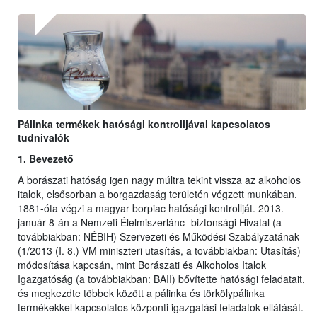
Pálinka termékek hatósági kontrolljával kapcsolatos
tudnivalók
1. Bevezető
A borászati hatóság igen nagy múltra tekint vissza az alkoholos
italok, elsősorban a borgazdaság területén végzett munkában.
1881-óta végzi a magyar borpiac hatósági kontrollját. 2013.
január 8-án a Nemzeti Élelmiszerlánc- biztonsági Hivatal (a
továbbiakban: NÉBIH) Szervezeti és Működési Szabályzatának
(1/2013 (I. 8.) VM miniszteri utasítás, a továbbiakban: Utasítás)
módosítása kapcsán, mint Borászati és Alkoholos Italok
Igazgatóság (a továbbiakban: BAII) bővítette hatósági feladatait,
és megkezdte többek között a pálinka és törkölypálinka
termékekkel kapcsolatos központi igazgatási feladatok ellátását.