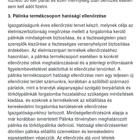
főzhető 50 liter párlat és ezen mennyiség után bérfőzés esetén
sem kell adót fizetni.
3. Pálinka termékcsoport hatósági ellenőrzése
Igazgatóságunk éves ellenőrzési tervet készít, melynek célja az
élelmiszerbiztonság megőrzése mellett a forgalomba kerülő
pálinkák minőségének biztosítása, és a tisztességtelen piaci
szereplők kiszűrése a tisztességes versenyhelyzet biztosítása
érdekében. Az élelmiszeripari termékek ellenőrzéséhez
hasonlóan, a pálinka termékcsoport esetében is konkrét
ellenőrzési célok meghatározásával és a jelenlegi erőforrásaink
figyelembevételével alakítottuk ki ellenőrzési tervünket. A
pálinka termékcsoport hatósági ellenőrzése nem egy teljesen új
ellenőrzési terület számunkra, korábban a szőlőből származó
párlatok, mint a brandyk alapanyagául szolgáló borpárlatok és
törkölypálinkák forgalomba hozatalához szükséges minősítések
kiadása, és ezeknek a termékeknek az előállítása és
kereskedelmi forgalomba kerülésének ellenőrzése
Igazgatóságunkhoz tartozott. Minőségellenőrzésünk alapja a
már korábban ismertetett Pálinka törvényben meghatározott
pálinka és törkölypálinka definíció. Hatósági ellenőrzéseinket
döntően pálinka előállító üzemekben és kereskedelmi
egységekben végezzük. Az ellenőrzés alá vont tételek