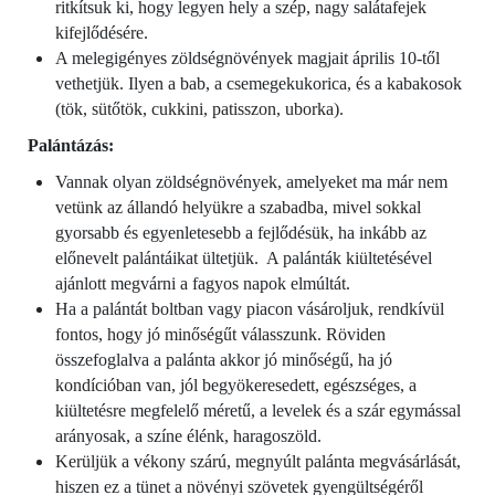
ritkítsuk ki, hogy legyen hely a szép, nagy salátafejek
kifejlődésére.
A melegigényes zöldségnövények magjait április 10-től
vethetjük. Ilyen a bab, a csemegekukorica, és a kabakosok
(tök, sütőtök, cukkini, patisszon, uborka).
Palántázás:
Vannak olyan zöldségnövények, amelyeket ma már nem
vetünk az állandó helyükre a szabadba, mivel sokkal
gyorsabb és egyenletesebb a fejlődésük, ha inkább az
előnevelt palántáikat ültetjük. A palánták kiültetésével
ajánlott megvárni a fagyos napok elmúltát.
Ha a palántát boltban vagy piacon vásároljuk, rendkívül
fontos, hogy jó minőségűt válasszunk. Röviden
összefoglalva a palánta akkor jó minőségű, ha jó
kondícióban van, jól begyökeresedett, egészséges, a
kiültetésre megfelelő méretű, a levelek és a szár egymással
arányosak, a színe élénk, haragoszöld.
Kerüljük a vékony szárú, megnyúlt palánta megvásárlását,
hiszen ez a tünet a növényi szövetek gyengültségéről