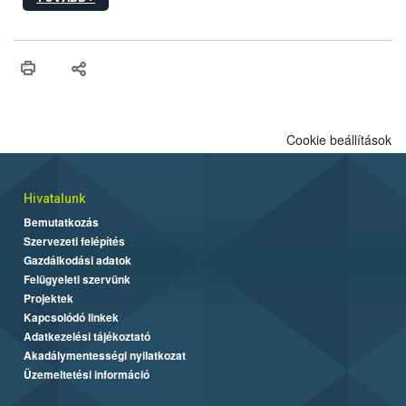
hatósági feladatokat, valamint a veszélyes eb tartását és annak
engedélyezését. Ezen eljárások során szükség esetén be kell
vonni az ebek viselkedésének megítélésében jártas szakértőt.
Cookie beállítások
Hivatalunk
Bemutatkozás
Szervezeti felépítés
Gazdálkodási adatok
Felügyeleti szervünk
Projektek
Kapcsolódó linkek
Adatkezelési tájékoztató
Akadálymentességi nyilatkozat
Üzemeltetési információ