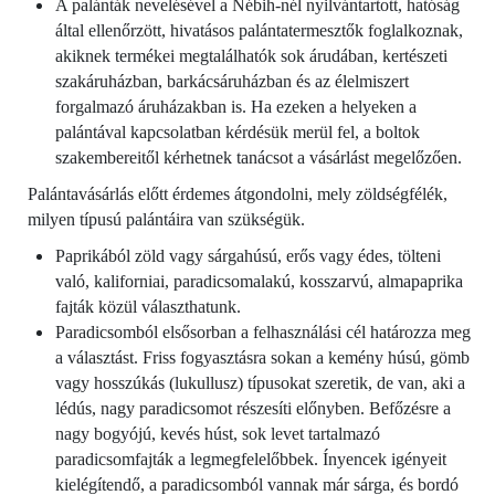
A palánták nevelésével a Nébih-nél nyilvántartott, hatóság
által ellenőrzött, hivatásos palántatermesztők foglalkoznak,
akiknek termékei megtalálhatók sok árudában, kertészeti
szakáruházban, barkácsáruházban és az élelmiszert
forgalmazó áruházakban is. Ha ezeken a helyeken a
palántával kapcsolatban kérdésük merül fel, a boltok
szakembereitől kérhetnek tanácsot a vásárlást megelőzően.
Palántavásárlás előtt érdemes átgondolni, mely zöldségfélék,
milyen típusú palántáira van szükségük.
Paprikából zöld vagy sárgahúsú, erős vagy édes, tölteni
való, kaliforniai, paradicsomalakú, kosszarvú, almapaprika
fajták közül választhatunk.
Paradicsomból elsősorban a felhasználási cél határozza meg
a választást. Friss fogyasztásra sokan a kemény húsú, gömb
vagy hosszúkás (lukullusz) típusokat szeretik, de van, aki a
lédús, nagy paradicsomot részesíti előnyben. Befőzésre a
nagy bogyójú, kevés húst, sok levet tartalmazó
paradicsomfajták a legmegfelelőbbek. Ínyencek igényeit
kielégítendő, a paradicsomból vannak már sárga, és bordó