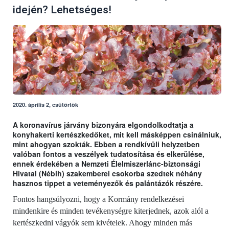
idején? Lehetséges!
2020. április 2, csütörtök
A koronavírus járvány bizonyára elgondolkodtatja a
konyhakerti kertészkedőket, mit kell másképpen csinálniuk,
mint ahogyan szokták. Ebben a rendkívüli helyzetben
valóban fontos a veszélyek tudatosítása és elkerülése,
ennek érdekében a Nemzeti Élelmiszerlánc-biztonsági
Hivatal (Nébih) szakemberei csokorba szedtek néhány
hasznos tippet a veteményezők és palántázók részére.
Fontos hangsúlyozni, hogy a Kormány rendelkezései
mindenkire és minden tevékenységre kiterjednek, azok alól a
kertészkedni vágyók sem kivételek. Ahogy minden más