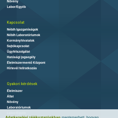
Növény
Labor/Egyéb
Kapcsolat
Nébih Igazgatóságok
Nébih Laboratóriumok
Kormányhivatalok
Sajtókapcsolat
Ügyfélszolgálat
Hatósági jogsegély
Élelmiszermentő Központ
Hírlevél feliratkozás
Gyakori kérdések
Élelmiszer
Állat
Növény
Laboratóriumok
Labor/Egyéb
Adatkezelési tájékoztatónkban
megismerheti, hogyan