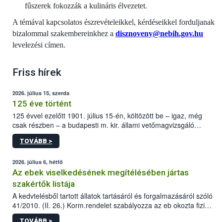
fűszerek fokozzák a kulináris élvezetet.
A témával kapcsolatos észrevételeikkel, kérdéseikkel forduljanak
bizalommal szakembereinkhez a
disznoveny@nebih.gov.hu
levelezési címen.
Friss hírek
2026. július 15, szerda
125 éve történt
125 évvel ezelőtt 1901. július 15-én, költözött be – igaz, még
csak részben – a budapesti m. kir. állami vetőmagvizsgáló
állomás a Kis Rókus utca 15. szám alatti, Czigler Győző által
TOVÁBB >
tervezett új épületébe.
2026. július 6, hétfő
Az ebek viselkedésének megítélésében jártas
szakértők listája
A kedvtelésből tartott állatok tartásáról és forgalmazásáról szóló
41/2010. (II. 26.) Korm.rendelet szabályozza az eb okozta fizikai
sérülés, illetve ennek veszélye keletkezésekor felmerülő
TOVÁBB >