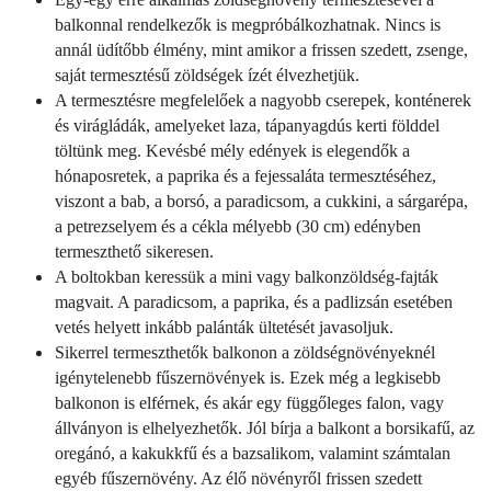
balkonnal rendelkezők is megpróbálkozhatnak. Nincs is
annál üdítőbb élmény, mint amikor a frissen szedett, zsenge,
saját termesztésű zöldségek ízét élvezhetjük.
A termesztésre megfelelőek a nagyobb cserepek, konténerek
és virágládák, amelyeket laza, tápanyagdús kerti földdel
töltünk meg. Kevésbé mély edények is elegendők a
hónaposretek, a paprika és a fejessaláta termesztéséhez,
viszont a bab, a borsó, a paradicsom, a cukkini, a sárgarépa,
a petrezselyem és a cékla mélyebb (30 cm) edényben
termeszthető sikeresen.
A boltokban keressük a mini vagy balkonzöldség-fajták
magvait. A paradicsom, a paprika, és a padlizsán esetében
vetés helyett inkább palánták ültetését javasoljuk.
Sikerrel termeszthetők balkonon a zöldségnövényeknél
igénytelenebb fűszernövények is. Ezek még a legkisebb
balkonon is elférnek, és akár egy függőleges falon, vagy
állványon is elhelyezhetők. Jól bírja a balkont a borsikafű, az
oregánó, a kakukkfű és a bazsalikom, valamint számtalan
egyéb fűszernövény. Az élő növényről frissen szedett