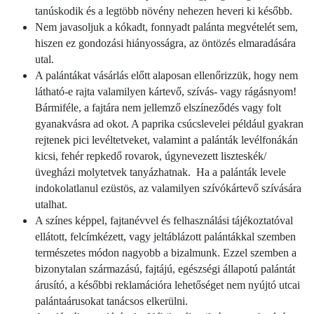
tanúskodik és a legtöbb növény nehezen heveri ki később.
Nem javasoljuk a kókadt, fonnyadt palánta megvételét sem,
hiszen ez gondozási hiányosságra, az öntözés elmaradására
utal.
A palántákat vásárlás előtt alaposan ellenőrizzük, hogy nem
látható-e rajta valamilyen kártevő, szívás- vagy rágásnyom!
Bármiféle, a fajtára nem jellemző elszíneződés vagy folt
gyanakvásra ad okot. A paprika csúcslevelei például gyakran
rejtenek pici levéltetveket, valamint a palánták levélfonákán
kicsi, fehér repkedő rovarok, úgynevezett liszteskék/
üvegházi molytetvek tanyázhatnak. Ha a palánták levele
indokolatlanul ezüstös, az valamilyen szívókártevő szívására
utalhat.
A színes képpel, fajtanévvel és felhasználási tájékoztatóval
ellátott, felcímkézett, vagy jeltáblázott palántákkal szemben
természetes módon nagyobb a bizalmunk. Ezzel szemben a
bizonytalan származású, fajtájú, egészségi állapotú palántát
árusító, a későbbi reklamációra lehetőséget nem nyújtó utcai
palántaárusokat tanácsos elkerülni.