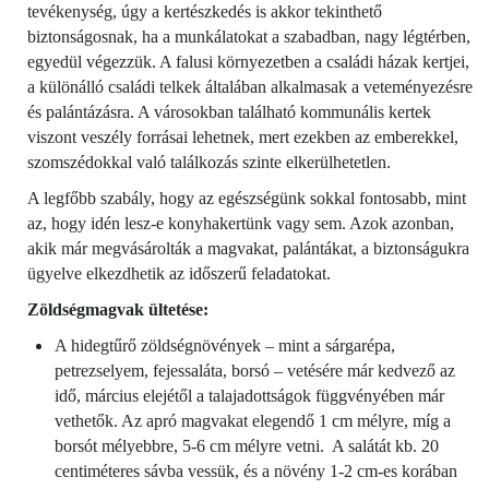
tevékenység, úgy a kertészkedés is akkor tekinthető
biztonságosnak, ha a munkálatokat a szabadban, nagy légtérben,
egyedül végezzük. A falusi környezetben a családi házak kertjei,
a különálló családi telkek általában alkalmasak a veteményezésre
és palántázásra. A városokban található kommunális kertek
viszont veszély forrásai lehetnek, mert ezekben az emberekkel,
szomszédokkal való találkozás szinte elkerülhetetlen.
A legfőbb szabály, hogy az egészségünk sokkal fontosabb, mint
az, hogy idén lesz-e konyhakertünk vagy sem. Azok azonban,
akik már megvásárolták a magvakat, palántákat, a biztonságukra
ügyelve elkezdhetik az időszerű feladatokat.
Zöldségmagvak ültetése:
A hidegtűrő zöldségnövények – mint a sárgarépa,
petrezselyem, fejessaláta, borsó – vetésére már kedvező az
idő, március elejétől a talajadottságok függvényében már
vethetők. Az apró magvakat elegendő 1 cm mélyre, míg a
borsót mélyebbre, 5-6 cm mélyre vetni. A salátát kb. 20
centiméteres sávba vessük, és a növény 1-2 cm-es korában