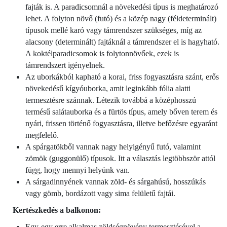
fajták is. A paradicsomnál a növekedési típus is meghatározó
lehet. A folyton növő (futó) és a közép nagy (féldeterminált)
típusok mellé karó vagy támrendszer szükséges, míg az
alacsony (determinált) fajtáknál a támrendszer el is hagyható.
A koktélparadicsomok is folytonnövőek, ezek is
támrendszert igényelnek.
Az uborkákból kapható a korai, friss fogyasztásra szánt, erős
növekedésű kígyóuborka, amit leginkább fólia alatti
termesztésre szánnak. Létezik továbbá a középhosszú
termésű salátauborka és a fürtös típus, amely bőven terem és
nyári, frissen történő fogyasztásra, illetve befőzésre egyaránt
megfelelő.
A spárgatökből vannak nagy helyigényű futó, valamint
zömök (guggonülő) típusok. Itt a választás legtöbbször attól
függ, hogy mennyi helyünk van.
A sárgadinnyének vannak zöld- és sárgahúsú, hosszúkás
vagy gömb, bordázott vagy sima felületű fajtái.
Kertészkedés a balkonon:
Egy-egy erre alkalmas zöldségnövény termesztésével a