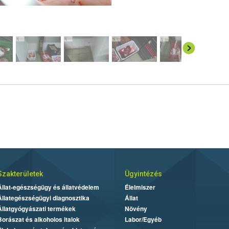
Szakterületek
Ügyintézés
Állat-egészségügy és állatvédelem
Élelmiszer
Állategészségügyi diagnosztika
Állat
Állatgyógyászati termékek
Növény
Borászat és alkoholos italok
Labor/Egyéb