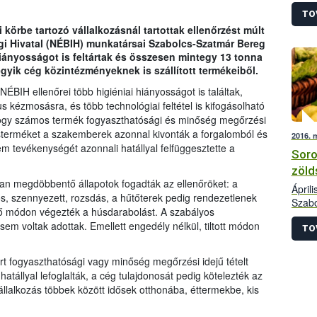
Hivat
számo
TO
ellen
 körbe tartozó vállalkozásnál tartottak ellenőrzést múlt
vonta
gi Hivatal (NÉBIH) munkatársai Szabolcs-Szatmár Bereg
iányosságot is feltártak és összesen mintegy 13 tonna
 egyik cég közintézményeknek is szállított termékeiből.
NÉBIH ellenőrei több higiéniai hiányosságot is találtak,
s kézmosásra, és több technológiai feltétel is kifogásolható
 hogy számos termék fogyaszthatósági és minőség megőrzési
 hústerméket a szakemberek azonnal kivonták a forgalomból és
2016. 
 tevékenységét azonnali hatállyal felfüggesztette a
Soro
zöld
ban megdöbbentő állapotok fogadták az ellenőröket: a
Ápril
, szennyezett, rozsdás, a hűtőterek pedig rendezetlenek
Szabo
érő módon végezték a húsdarabolást. A szabályos
több 
 voltak adottak. Emellett engedély nélkül, tiltott módon
zölds
TO
többs
alkal
árt fogyaszthatósági vagy minőség megőrzési idejű tételt
kelle
hatállyal lefoglalták, a cég tulajdonosát pedig kötelezték az
állalkozás többek között idősek otthonába, éttermekbe, kis