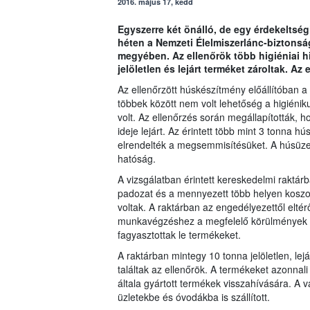
2016. május 17, kedd
Egyszerre két önálló, de egy érdekeltségi
héten a Nemzeti Élelmiszerlánc-biztonsá
megyében. Az ellenőrök több higiéniai h
jelöletlen és lejárt terméket zároltak. Az
Az ellenőrzött húskészítmény előállítóban a 
többek között nem volt lehetőség a higiéniku
volt. Az ellenőrzés során megállapították,
ideje lejárt. Az érintett több mint 3 tonna
elrendelték a megsemmisítésüket. A húsüzem
hatóság.
A vizsgálatban érintett kereskedelmi raktár
padozat és a mennyezett több helyen koszos
voltak. A raktárban az engedélyezettől elt
munkavégzéshez a megfelelő körülmények sem
fagyasztottak le termékeket.
A raktárban mintegy 10 tonna jelöletlen, lej
találtak az ellenőrök. A termékeket azonnali 
általa gyártott termékek visszahívására. A v
üzletekbe és óvodákba is szállított.