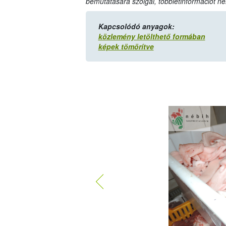
bemutatására szolgál, többletinformációt ne
Kapcsolódó anyagok:
közlemény letölthető formában
képek tömörítve