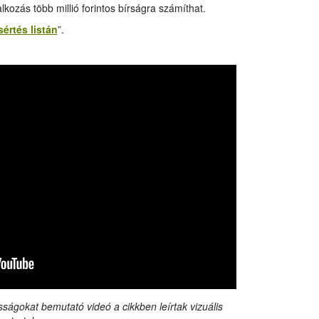
lkozás több millió forintos bírságra számíthat.
sértés listán
”.
sságokat bemutató videó a cikkben leírtak vizuális