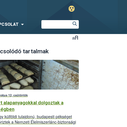
PCSOLAT
csolódó tartalmak
május 12, csütörtök
rt alapanyagokkal dolgoztak a
ségben
y külföldi tulajdonú, budapesti pékséget
őriztek a Nemzeti Élelmiszerlánc-biztonsági