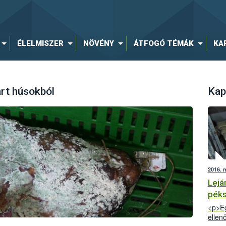
ÉLELMISZER
NÖVÉNY
ÁTFOGÓ TÉMÁK
KA
árt húsokból
Kap
2016. 
Lejá
pék
<p>Eg
ellen