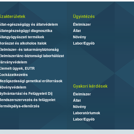
Szakterületek
Ügyintézés
Állat-egészségügy és állatvédelem
Élelmiszer
Állategészségügyi diagnosztika
Állat
Állatgyógyászati termékek
Növény
Borászat és alkoholos italok
Labor/Egyéb
Élelmiszer- és takarmánybiztonság
Élelmiszerlánc-biztonsági laborhálózat
Járványvédelem
Kiemelt ügyek, EUTR
Kockázatkezelés
Mezőgazdasági genetikai erőforrások
Gyakori kérdések
Növényvédelem
Nyilvántartási és Felügyeleti Díj
Élelmiszer
Rendszerszervezés és felügyelet
Állat
Termékpálya-ellenőrzés
Növény
Laboratóriumok
Labor/Egyéb