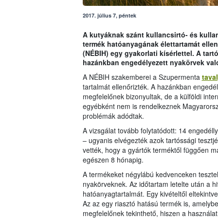
2017. július 7, péntek
A kutyáknak szánt kullancsirtó- és kull
termék hatóanyagának élettartamát ellenő
(NÉBIH) egy gyakorlati kísérlettel. A ta
hazánkban engedélyezett nyakörvek valób
A NÉBIH szakemberei a Szupermenta
tava
tartalmát ellenőrizték. A hazánkban enged
megfelelőnek bizonyultak, de a külföldi inte
egyébként nem is rendelkeznek Magyarorszá
problémák adódtak.
A vizsgálat tovább folytatódott: 14 engedéll
– ugyanis elvégezték azok tartóssági tesztj
vették, hogy a gyártók terméktől függően má
egészen 8 hónapig.
A termékeket négylábú kedvenceken tesztelt
nyakörveknek. Az időtartam letelte után a 
hatóanyagtartalmát. Egy kivételtől eltekintv
Az az egy riasztó hatású termék is, amelybe
megfelelőnek tekinthető, hiszen a használa