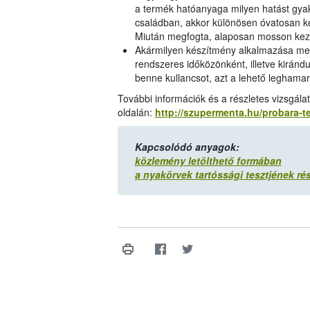
a termék hatóanyaga milyen hatást gyako
családban, akkor különösen óvatosan kel
Miután megfogta, alaposan mosson kez
Akármilyen készítmény alkalmazása mellet
rendszeres időközönként, illetve kiránd
benne kullancsot, azt a lehető leghamara
További információk és a részletes vizsgá
oldalán:
http://szupermenta.hu/probara-t
Kapcsolódó anyagok:
közlemény letölthető formában
a nyakörvek tartóssági tesztjének ré