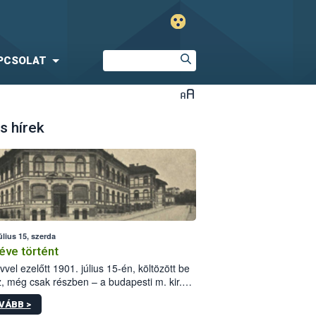
PCSOLAT
s hírek
úlius 15, szerda
éve történt
vvel ezelőtt 1901. július 15-én, költözött be
z, még csak részben – a budapesti m. kir.
i vetőmagvizsgáló állomás a Kis Rókus utca
VÁBB >
ám alatti, Czigler Győző által tervezett új