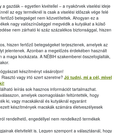
y a gazdák – egyetlen kivétellel – a nyakörvek viselési ideje
Ennél az egy terméknél is csak a viselési időszak vége felé
 fertőző betegséget nem közvetítettek. Ahogyan ez a
ermékek nagy valószínűséggel megvédik a kutyákat a külső
edése nem zárható ki száz százalékos biztonsággal, hiszen
tos, hiszen fertőző betegségeket terjesztenek, amelyek az
élyt jelentenek. Azonban a megelőzés érdekében használt
n a maga kockázata. A NÉBIH szakemberei összefoglalták,
akor.
yógyászati készítményt vásároljon!
 Riasztó vagy irtó szert szeretne?
Jó tudni, mi a cél, mivel
ki!
álható leírás sok hasznos információt tartalmazhat.
válasszon, amelyek csomagolásán feltüntették, hogy
ték ki, vagy macskáknál és kutyáknál egyaránt
yezett készítmények macskák számára életveszélyesek
alról rendelhető, engedéllyel nem rendelkező termékek
gjainak életvitelét is. Legyen szempont a választásnál, hogy