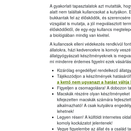
A gyakorlati tapasztalatok azt mutatták, hog
alatt nem találtak kullancsokat a kutyákon. 
bukkantak fel az élősködök, és szerencsére
vizsgálat is mutatja, a jól megválasztott t
élősködőktől, de egy-egy kullancs megtelep
a biológiában mindig van kivétel.
A kullancsok elleni védekezés rendkívül fon
állatokra, házi kedvencekre is komoly vesz
állatgyógyászati készítményeknek is megva
mi mindenre érdemes figyelni ezek vásárlás
Kizárólag engedéllyel rendelkező állatg
Tájékozódjon a készítmények hatásáról!
a kettő nem ugyanazt a hatást váltja 
Figyeljen a csomagolásra! A dobozon tal
Macskák részére olyan készítményeket 
kifejezetten macskák számára fejlesztet
alkalmazható! A csak kutyákra engedél
lehetnek!
Legyen résen! A külföldi internetes old
komoly kockázatot jelentenek!
Vegye figyelembe az állat és a család ta