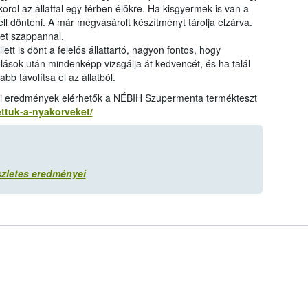
rol az állattal egy térben élőkre. Ha kisgyermek is van a
l dönteni. A már megvásárolt készítményt tárolja elzárva.
et szappannal.
t is dönt a felelős állattartó, nagyon fontos, hogy
ulások után mindenképp vizsgálja át kedvencét, és ha talál
bb távolítsa el az állatból.
lati eredmények elérhetők a NÉBIH Szupermenta termékteszt
ettuk-a-nyakorveket/
szletes eredményei