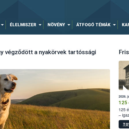
ÉLELMISZER
NÖVÉNY
ÁTFOGÓ TÉMÁK
KA
Így végződött a nyakörvek tartóssági
Fris
2026. j
125 
125 é
– iga
állam
TO
15. sz