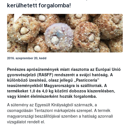
kerülhetett forgalomba!
2016. szeptember 20, kedd
Penészes aprósütemények miatt riasztotta az Európai Unió
gyorsvészjelző (RASFF) rendszerét a svájci hatóság. A
különböző ízesítésű, olasz jellegű „Pasticceria”
teasüteményekből Magyarországra is szállítottak. A
termékeket 1,0 és 4,0 kg közötti dobozos kiszerelésben,
vagy kimért élelmiszerként hozták forgalomba.
A sütemény az Egyesült Királyságból származik, a
csomagolásán Tentazioni márkajelzés szerepel. A termék
magyarországi beszállítójával szemben a hatóság azonnali
vizsgálatot rendelt el.