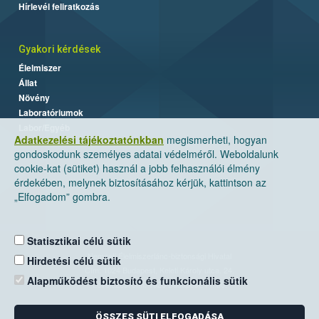
Hírlevél feliratkozás
Gyakori kérdések
Élelmiszer
Állat
Növény
Laboratóriumok
Labor/Egyéb
Adatkezelési tájékoztatónkban
megismerheti, hogyan
gondoskodunk személyes adatai védelméről. Weboldalunk
cookie-kat (sütiket) használ a jobb felhasználói élmény
érdekében, melynek biztosításához kérjük, kattintson az
„Elfogadom” gombra.
Statisztikai célú sütik
Nemzeti Élelmiszerlánc-biztonsági Hivatal
Hirdetési célú sütik
Cím: 1024 Budapest, Keleti Károly utca. 24.
Alapműködést biztosító és funkcionális sütik
Levelezési cím: 1525 Budapest. Pf. 30.
ÖSSZES SÜTI ELFOGADÁSA