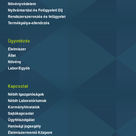
Növényvédelem
Nyilvántartási és Felügyeleti Díj
Rendszerszervezés és felügyelet
Termékpálya-ellenőrzés
Ügyintézés
Élelmiszer
Állat
Növény
Labor/Egyéb
Kapcsolat
Nébih Igazgatóságok
Nébih Laboratóriumok
Kormányhivatalok
Sajtókapcsolat
Ügyfélszolgálat
Hatósági jogsegély
Élelmiszermentő Központ