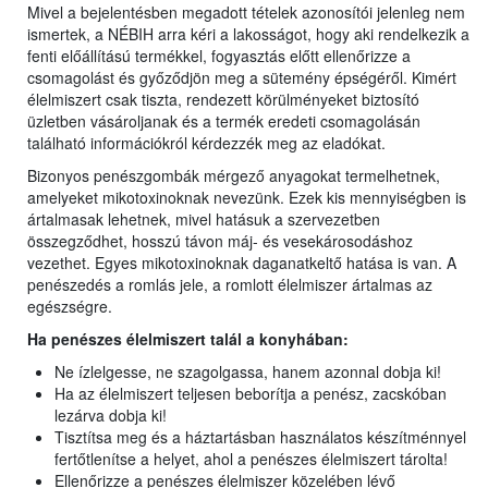
Mivel a bejelentésben megadott tételek azonosítói jelenleg nem
ismertek, a NÉBIH arra kéri a lakosságot, hogy aki rendelkezik a
fenti előállítású termékkel, fogyasztás előtt ellenőrizze a
csomagolást és győződjön meg a sütemény épségéről. Kimért
élelmiszert csak tiszta, rendezett körülményeket biztosító
üzletben vásároljanak és a termék eredeti csomagolásán
található információkról kérdezzék meg az eladókat.
Bizonyos penészgombák mérgező anyagokat termelhetnek,
amelyeket mikotoxinoknak nevezünk. Ezek kis mennyiségben is
ártalmasak lehetnek, mivel hatásuk a szervezetben
összegződhet, hosszú távon máj- és vesekárosodáshoz
vezethet. Egyes mikotoxinoknak daganatkeltő hatása is van. A
penészedés a romlás jele, a romlott élelmiszer ártalmas az
egészségre.
Ha penészes élelmiszert talál a konyhában:
Ne ízlelgesse, ne szagolgassa, hanem azonnal dobja ki!
Ha az élelmiszert teljesen beborítja a penész, zacskóban
lezárva dobja ki!
Tisztítsa meg és a háztartásban használatos készítménnyel
fertőtlenítse a helyet, ahol a penészes élelmiszert tárolta!
Ellenőrizze a penészes élelmiszer közelében lévő