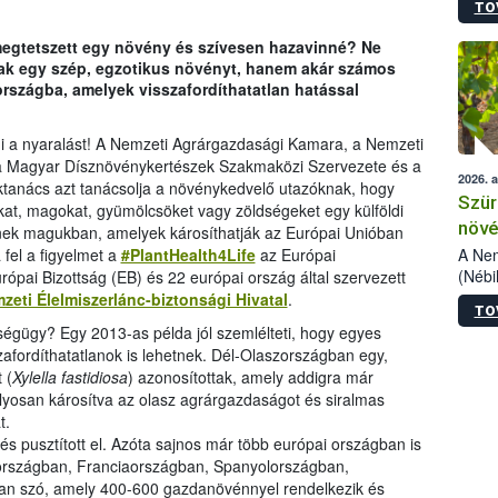
TO
kőris
jelen
 megtetszett egy növény és szívesen hazavinné? Ne
talál
sak egy szép, egzotikus növényt, hanem akár számos
azono
országba, amelyek visszafordíthatatlan hatással
folyta
intéz
össze
 a nyaralást! A Nemzeti Agrárgazdasági Kamara, a Nemzeti
érdek
nt a Magyar Dísznövénykertészek Szakmaközi Szervezete és a
2026. 
anács azt tanácsolja a növénykedvelő utazóknak, hogy
Szür
at, magokat, gyümölcsöket vagy zöldségeket egy külföldi
növé
etnek magukban, amelyek károsíthatják az Európai Unióban
szől
A Nem
 fel a figyelmet a
#PlantHealth4Life
az Európai
(Nébi
ópai Bizottság (EB) és 22 európai ország által szervezett
Klart
zeti Élelmiszerlánc-biztonsági Hivatal
.
TO
módos
égügy? Egy 2013-as példa jól szemlélteti, hogy egyes
egész
afordíthatatlanok is lehetnek. Dél-Olaszországban egy,
felha
 (
Xylella fastidiosa
) azonosítottak, amely addigra már
célja
súlyosan károsítva az olasz agrárgazdaságot és siralmas
lehet
t.
Az Or
g és pusztított el. Azóta sajnos már több európai országban is
felha
terme
szországban, Franciaországban, Spanyolországban,
 van szó, amely 400-600 gazdanövénnyel rendelkezik és