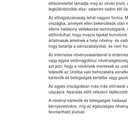
előszeretettel támadja meg az olíván kívül, a
legkülönbözőbb dísz- valamint vadon élő 
Az elővigyázatosság tehát nagyon fontos. Me
országba, amelyek ellen bekerülésük után 
ellene hatékony védekezési technológiánk, 
előfordulhat, hogy invazív fajokat hurcolu
ártalmasak lehetnek a helyi növény- és vad
hogy betartja a vámszabályokat, és nem ho
Az internetes növényvásárlásnál is érdemes
vagy egyes vetőmagokhoz növényegészségügy
azt jelzi, hogy a növények mentesek az uniós
teljesítik az Unióba való behozatalra vonat
kártevők és betegségek kertjébe vagy gaz
Az egyes országokban más-más előírások v
utazásra. Nyaralás előtt célszerű tájékozód
A növényi kártevők és betegségek hatással
környezetünkre, míg az egészséges növények
fenntartható jövővel.