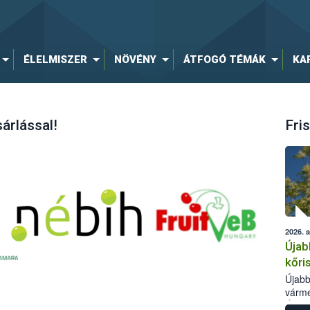
ÉLELMISZER
NÖVÉNY
ÁTFOGÓ TÉMÁK
KA
árlással!
Fris
2026. 
Újab
kőri
Újabb
várme
Élelm