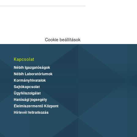
Cookie beállítások
Kapcsolat
Nébih Igazgatóságok
Nébih Laboratóriumok
Kormányhivatalok
Sajtókapcsolat
Ügyfélszolgálat
Hatósági jogsegély
Élelmiszermentő Központ
Hírlevél feliratkozás