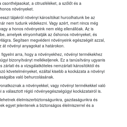
 csonthéjasokat, a citrusféléket, a szőlőt és a
őshonos növényeket.
sszi tájakról növényi károsítókat hurcolhatunk be az
már nem tudunk védekezni. Vagy azért, mert nincs még
vagy a honos növényeink nem elég ellenállóak. Az is
nk be, amelyek elnyomhatják az őshonos növényeket, és
világra. Segítsen megvédeni növényeink egészségét azzal,
z át növényi anyagokat a határokon.
 figyelni arra, hogy a növényekhez, növényi termékekhez
i bizonyítványt mellékeljenek. Ez a tanúsítvány ugyanis
 zárlati és a vizsgálatköteles nemzárlati károsítóktól és
kozó követelményeket, ezáltal kisebb a kockázata a növényi
daságába való behurcolásának.
onatkoznak a növényekkel, vagy növényi termékekkel való
ni a választott régió növényegészségügyi kockázatairól is.
 lehetnek élelmiszerbiztonságunkra, gazdaságunkra és
 egyet jelentenek a biztonságos élelmiszerrel és a