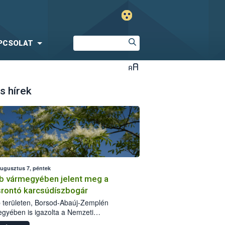
PCSOLAT
s hírek
augusztus 7, péntek
b vármegyében jelent meg a
srontó karcsúdíszbogár
 területen, Borsod-Abaúj-Zemplén
gyében is igazolta a Nemzeti
iszerlánc-biztonsági Hivatal (Nébih) a