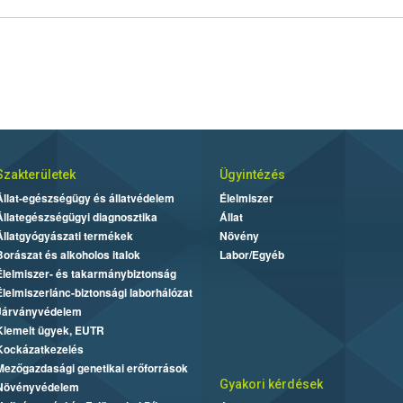
Szakterületek
Ügyintézés
Állat-egészségügy és állatvédelem
Élelmiszer
Állategészségügyi diagnosztika
Állat
Állatgyógyászati termékek
Növény
Borászat és alkoholos italok
Labor/Egyéb
Élelmiszer- és takarmánybiztonság
Élelmiszerlánc-biztonsági laborhálózat
Járványvédelem
Kiemelt ügyek, EUTR
Kockázatkezelés
Mezőgazdasági genetikai erőforrások
Gyakori kérdések
Növényvédelem