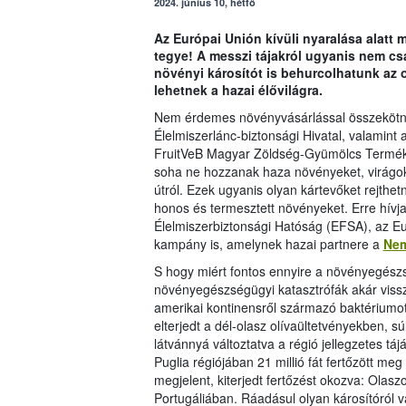
2024. június 10, hétfő
Az Európai Unión kívüli nyaralása alatt
tegye! A messzi tájakról ugyanis nem c
növényi károsítót is behurcolhatunk az 
lehetnek a hazai élővilágra.
Nem érdemes növényvásárlással összekötni
Élelmiszerlánc-biztonsági Hivatal, valami
FruitVeB Magyar Zöldség-Gyümölcs Termékt
soha ne hozzanak haza növényeket, virágok
útról. Ezek ugyanis olyan kártevőket rejth
honos és termesztett növényeket. Erre hívja
Élelmiszerbiztonsági Hatóság (EFSA), az Eur
kampány is, amelynek hazai partnere a
Nem
S hogy miért fontos ennyire a növényegészs
növényegészségügyi katasztrófák akár vissz
amerikai kontinensről származó baktériumot
elterjedt a dél-olasz olívaültetvényekben, 
látvánnyá változtatva a régió jellegzetes tájá
Puglia régiójában 21 millió fát fertőzött me
megjelent, kiterjedt fertőzést okozva: Ola
Portugáliában. Ráadásul olyan károsítóról