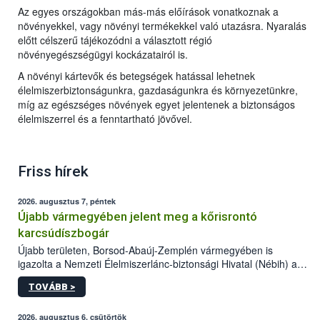
Az egyes országokban más-más előírások vonatkoznak a
növényekkel, vagy növényi termékekkel való utazásra. Nyaralás
előtt célszerű tájékozódni a választott régió
növényegészségügyi kockázatairól is.
A növényi kártevők és betegségek hatással lehetnek
élelmiszerbiztonságunkra, gazdaságunkra és környezetünkre,
míg az egészséges növények egyet jelentenek a biztonságos
élelmiszerrel és a fenntartható jövővel.
Friss hírek
2026. augusztus 7, péntek
Újabb vármegyében jelent meg a kőrisrontó
karcsúdíszbogár
Újabb területen, Borsod-Abaúj-Zemplén vármegyében is
igazolta a Nemzeti Élelmiszerlánc-biztonsági Hivatal (Nébih) a
kőrisrontó karcsúdíszbogár (Agrilus planipennis) jelenlétét. A
TOVÁBB >
kártevőt nem csak színcsapdában találták meg, de már fertőzött
fában is azonosították. A növényvédelmi szakemberek folytatják
az intenzív felderítést, emellett az intézkedéseket a szlovák
2026. augusztus 6, csütörtök