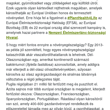
magokat, gyümölcsöket vagy zöldségeket egy külföldi útról.
Ezek ugyanis olyan kártevőket rejthetnek magukban, amelyek
károsíthatják az Európai Unióban honos és termesztett
növényeket. Erre hívja fel a figyelmet a
#PlantHealth4Life
az
Európai Élelmiszerbiztonsági Hatóság (EFSA), az Európai
Bizottság (EB) és 22 európai ország által szervezett kampány is,
amelynek hazai partnere a
Nemzeti Élelmiszerlánc-biztonsági
Hivatal
.
S hogy miért fontos ennyire a növényegészségügy? Egy 2013-
as példa jól szemlélteti, hogy egyes növényegészségügyi
katasztrófák akár visszafordíthatatlanok is lehetnek. Dél-
Olaszországban egy, amerikai kontinensről származó
baktériumot (
Xylella fastidiosa
) azonosítottak, amely addigra
már elterjedt a dél-olasz olívaültetvényekben, súlyosan
károsítva az olasz agrárgazdaságot és siralmas látvánnyá
változtatva a régió jellegzetes táját.
Puglia régiójában 21 millió fát fertőzött meg és pusztított el.
Azóta sajnos már több európai országban is megjelent, kiterjedt
fertőzést okozva: Olaszországban, Franciaországban,
Spanyolországban, Portugáliában. Ráadásul olyan károsítóról
van szó, amely 400-600 gazdanövénnyel rendelkezik és
előszeretettel támadja meg az olíván kívül, a csonthéjasokat, a