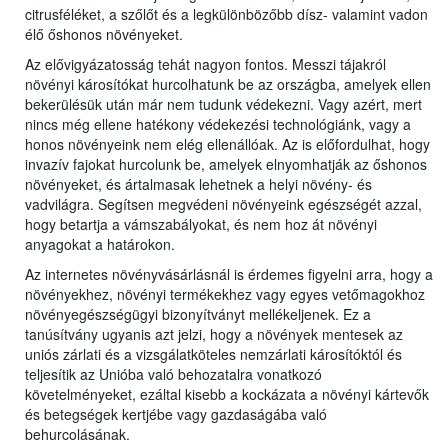
citrusféléket, a szőlőt és a legkülönbözőbb dísz- valamint vadon
élő őshonos növényeket.
Az elővigyázatosság tehát nagyon fontos. Messzi tájakról
növényi károsítókat hurcolhatunk be az országba, amelyek ellen
bekerülésük után már nem tudunk védekezni. Vagy azért, mert
nincs még ellene hatékony védekezési technológiánk, vagy a
honos növényeink nem elég ellenállóak. Az is előfordulhat, hogy
invazív fajokat hurcolunk be, amelyek elnyomhatják az őshonos
növényeket, és ártalmasak lehetnek a helyi növény- és
vadvilágra. Segítsen megvédeni növényeink egészségét azzal,
hogy betartja a vámszabályokat, és nem hoz át növényi
anyagokat a határokon.
Az internetes növényvásárlásnál is érdemes figyelni arra, hogy a
növényekhez, növényi termékekhez vagy egyes vetőmagokhoz
növényegészségügyi bizonyítványt mellékeljenek. Ez a
tanúsítvány ugyanis azt jelzi, hogy a növények mentesek az
uniós zárlati és a vizsgálatköteles nemzárlati károsítóktól és
teljesítik az Unióba való behozatalra vonatkozó
követelményeket, ezáltal kisebb a kockázata a növényi kártevők
és betegségek kertjébe vagy gazdaságába való
behurcolásának.