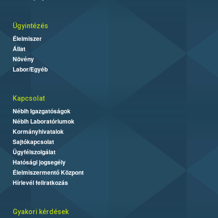
Ügyintézés
Élelmiszer
Állat
Növény
Labor/Egyéb
Kapcsolat
Nébih Igazgatóságok
Nébih Laboratóriumok
Kormányhivatalok
Sajtókapcsolat
Ügyfélszolgálat
Hatósági jogsegély
Élelmiszermentő Központ
Hírlevél feliratkozás
Gyakori kérdések