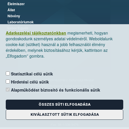
Élelmiszer
Állat
Növény
Laboratóriumok
Labor/Egyéb
Adatkezelési tájékoztatónkban
megismerheti, hogyan
gondoskodunk személyes adatai védelméről. Weboldalunk
cookie-kat (sütiket) használ a jobb felhasználói élmény
érdekében, melynek biztosításához kérjük, kattintson az
„Elfogadom” gombra.
Statisztikai célú sütik
Nemzeti Élelmiszerlánc-biztonsági Hivatal
Hirdetési célú sütik
Cím: 1024 Budapest, Keleti Károly utca. 24.
Alapműködést biztosító és funkcionális sütik
Levelezési cím: 1525 Budapest. Pf. 30.
ÖSSZES SÜTI ELFOGADÁSA
E-mail:
ugyfelszolgalat@nebih.gov.hu
Zöld szám: 06-80/263-244
KIVÁLASZTOTT SÜTIK ELFOGADÁSA
Telefon: 06-1/ 336-9000
Fax: 06-1/336-9479