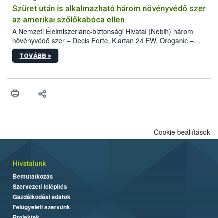
hatósággal is összehangolják a terjedés megállítása érdekében.
Szüret után is alkalmazható három növényvédő szer
az amerikai szőlőkabóca ellen
A Nemzeti Élelmiszerlánc-biztonsági Hivatal (Nébih) három
növényvédő szer – Decis Forte, Klartan 24 EW, Oroganic –
engedélyokiratát módosította, így azok a szüretet követően,
TOVÁBB >
egészen a vesszőérettség (BBCH 91) stádiumáig
felhasználhatóak a szőlőben. A kiterjesztések célja, hogy a korai
érésű szőlőkben is legyen lehetőség a károsító elleni további
védekezésre. Az Oroganic készítmény kis kiszerelésben kiskerti
felhasználók számára is elérhető és ökológiai termesztésben is
engedélyezett.
Cookie beállítások
Hivatalunk
Bemutatkozás
Szervezeti felépítés
Gazdálkodási adatok
Felügyeleti szervünk
Projektek