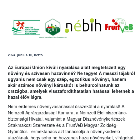
2024. június 10, hétfő
Az Európai Unión kívüli nyaralása alatt megtetszett egy
növény és szívesen hazavinné? Ne tegye! A messzi tájakról
ugyanis nem csak egy szép, egzotikus növényt, hanem
akár számos növényi károsítót is behurcolhatunk az
országba, amelyek visszafordíthatatlan hatással lehetnek a
hazai élővilágra.
Nem érdemes növényvásárlással összekötni a nyaralást! A
Nemzeti Agrárgazdasági Kamara, a Nemzeti Élelmiszerlánc-
biztonsági Hivatal, valamint a Magyar Dísznövénykertészek
Szakmaközi Szervezete és a FruitVeB Magyar Zöldség-
Gyümölcs Terméktanács azt tanácsolja a növénykedvelő
utazóknak, hogy soha ne hozzanak haza növényeket, virágokat,