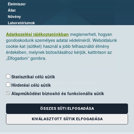
Élelmiszer
Állat
Növény
Laboratóriumok
Labor/Egyéb
Adatkezelési tájékoztatónkban
megismerheti, hogyan
gondoskodunk személyes adatai védelméről. Weboldalunk
cookie-kat (sütiket) használ a jobb felhasználói élmény
érdekében, melynek biztosításához kérjük, kattintson az
„Elfogadom” gombra.
Statisztikai célú sütik
Nemzeti Élelmiszerlánc-biztonsági Hivatal
Hirdetési célú sütik
Cím: 1024 Budapest, Keleti Károly utca. 24.
Alapműködést biztosító és funkcionális sütik
Levelezési cím: 1525 Budapest. Pf. 30.
ÖSSZES SÜTI ELFOGADÁSA
E-mail:
ugyfelszolgalat@nebih.gov.hu
Zöld szám: 06-80/263-244
KIVÁLASZTOTT SÜTIK ELFOGADÁSA
Telefon: 06-1/ 336-9000
Fax: 06-1/336-9479