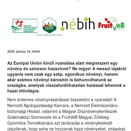
2024. június 10, hétfő
Az Európai Unión kívüli nyaralása alatt megtetszett egy
növény és szívesen hazavinné? Ne tegye! A messzi tájakról
ugyanis nem csak egy szép, egzotikus növényt, hanem
akár számos növényi károsítót is behurcolhatunk az
országba, amelyek visszafordíthatatlan hatással lehetnek a
hazai élővilágra.
Nem érdemes növényvásárlással összekötni a nyaralást! A
Nemzeti Agrárgazdasági Kamara, a Nemzeti Élelmiszerlánc-
biztonsági Hivatal, valamint a Magyar Dísznövénykertészek
Szakmaközi Szervezete és a FruitVeB Magyar Zöldség-
Gyümölcs Terméktanács azt tanácsolja a növénykedvelő
utazóknak, hogy soha ne hozzanak haza növényeket, virágokat,