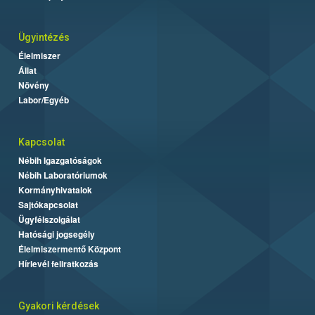
Ügyintézés
Élelmiszer
Állat
Növény
Labor/Egyéb
Kapcsolat
Nébih Igazgatóságok
Nébih Laboratóriumok
Kormányhivatalok
Sajtókapcsolat
Ügyfélszolgálat
Hatósági jogsegély
Élelmiszermentő Központ
Hírlevél feliratkozás
Gyakori kérdések