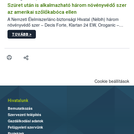
hatósággal is összehangolják a terjedés megállítása érdekében.
Szüret után is alkalmazható három növényvédő szer
az amerikai szőlőkabóca ellen
A Nemzeti Élelmiszerlánc-biztonsági Hivatal (Nébih) három
növényvédő szer – Decis Forte, Klartan 24 EW, Oroganic –
engedélyokiratát módosította, így azok a szüretet követően,
TOVÁBB >
egészen a vesszőérettség (BBCH 91) stádiumáig
felhasználhatóak a szőlőben. A kiterjesztések célja, hogy a korai
érésű szőlőkben is legyen lehetőség a károsító elleni további
védekezésre. Az Oroganic készítmény kis kiszerelésben kiskerti
felhasználók számára is elérhető és ökológiai termesztésben is
engedélyezett.
Cookie beállítások
Hivatalunk
Bemutatkozás
Szervezeti felépítés
Gazdálkodási adatok
Felügyeleti szervünk
Projektek