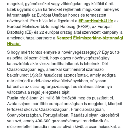
magokat, gyümölcsöket vagy zöldségeket egy külföldi útról.
Ezek ugyanis olyan kártevőket rejthetnek magukban, amelyek
károsíthatják az Európai Unióban honos és termesztett
növényeket. Erre hívja fel a figyelmet a
#PlantHealth4Life
az
Európai Élelmiszerbiztonsági Hatóság (EFSA), az Európai
Bizottság (EB) és 22 európai ország által szervezett kampány is,
amelynek hazai partnere a
Nemzeti Élelmiszerlánc-biztonsági
Hivatal
.
S hogy miért fontos ennyire a növényegészségügy? Egy 2013-
as példa jól szemlélteti, hogy egyes növényegészségügyi
katasztrófák akár visszafordíthatatlanok is lehetnek. Dél-
Olaszországban egy, amerikai kontinensről származó
baktériumot (
Xylella fastidiosa
) azonosítottak, amely addigra
már elterjedt a dél-olasz olívaültetvényekben, súlyosan
károsítva az olasz agrárgazdaságot és siralmas látvánnyá
változtatva a régió jellegzetes táját.
Puglia régiójában 21 millió fát fertőzött meg és pusztított el.
Azóta sajnos már több európai országban is megjelent, kiterjedt
fertőzést okozva: Olaszországban, Franciaországban,
Spanyolországban, Portugáliában. Ráadásul olyan károsítóról
van szó, amely 400-600 gazdanövénnyel rendelkezik és
előszeretettel támadja meg az olíván kívül, a csonthéjasokat, a