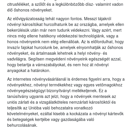
citrusféléket, a szőlőt és a legkülönbözőbb dísz- valamint vadon
élő őshonos növényeket.
Az elővigyázatosság tehát nagyon fontos. Messzi tájakról
növényi károsítókat hurcolhatunk be az országba, amelyek ellen
bekerülésük után már nem tudunk védekezni. Vagy azért, mert
nincs még ellene hatékony védekezési technológiánk, vagy a
honos növényeink nem elég ellenállóak. Az is előfordulhat, hogy
invazív fajokat hurcolunk be, amelyek elnyomhatják az őshonos
növényeket, és ártalmasak lehetnek a helyi növény- és
vadvilágra. Segítsen megvédeni növényeink egészségét azzal,
hogy betartja a vámszabályokat, és nem hoz át növényi
anyagokat a határokon.
Az internetes növényvásárlásnál is érdemes figyelni arra, hogy a
növényekhez, növényi termékekhez vagy egyes vetőmagokhoz
növényegészségügyi bizonyítványt mellékeljenek. Ez a
tanúsítvány ugyanis azt jelzi, hogy a növények mentesek az
uniós zárlati és a vizsgálatköteles nemzárlati károsítóktól és
teljesítik az Unióba való behozatalra vonatkozó
követelményeket, ezáltal kisebb a kockázata a növényi kártevők
és betegségek kertjébe vagy gazdaságába való
behurcolásának.