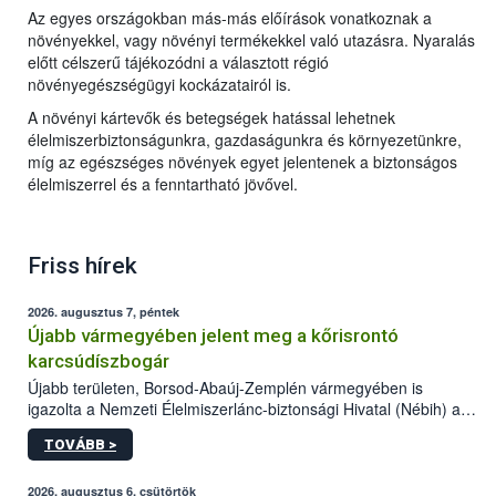
Az egyes országokban más-más előírások vonatkoznak a
növényekkel, vagy növényi termékekkel való utazásra. Nyaralás
előtt célszerű tájékozódni a választott régió
növényegészségügyi kockázatairól is.
A növényi kártevők és betegségek hatással lehetnek
élelmiszerbiztonságunkra, gazdaságunkra és környezetünkre,
míg az egészséges növények egyet jelentenek a biztonságos
élelmiszerrel és a fenntartható jövővel.
Friss hírek
2026. augusztus 7, péntek
Újabb vármegyében jelent meg a kőrisrontó
karcsúdíszbogár
Újabb területen, Borsod-Abaúj-Zemplén vármegyében is
igazolta a Nemzeti Élelmiszerlánc-biztonsági Hivatal (Nébih) a
kőrisrontó karcsúdíszbogár (Agrilus planipennis) jelenlétét. A
TOVÁBB >
kártevőt nem csak színcsapdában találták meg, de már fertőzött
fában is azonosították. A növényvédelmi szakemberek folytatják
az intenzív felderítést, emellett az intézkedéseket a szlovák
2026. augusztus 6, csütörtök