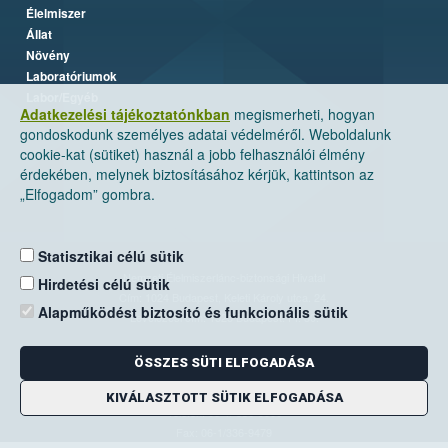
Élelmiszer
Állat
Növény
Laboratóriumok
Labor/Egyéb
Adatkezelési tájékoztatónkban
megismerheti, hogyan
gondoskodunk személyes adatai védelméről. Weboldalunk
cookie-kat (sütiket) használ a jobb felhasználói élmény
érdekében, melynek biztosításához kérjük, kattintson az
„Elfogadom” gombra.
Statisztikai célú sütik
Nemzeti Élelmiszerlánc-biztonsági Hivatal
Hirdetési célú sütik
Cím: 1024 Budapest, Keleti Károly utca. 24.
Alapműködést biztosító és funkcionális sütik
Levelezési cím: 1525 Budapest. Pf. 30.
ÖSSZES SÜTI ELFOGADÁSA
E-mail:
ugyfelszolgalat@nebih.gov.hu
Zöld szám: 06-80/263-244
KIVÁLASZTOTT SÜTIK ELFOGADÁSA
Telefon: 06-1/ 336-9000
Fax: 06-1/336-9479