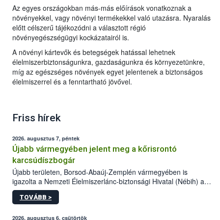
Az egyes országokban más-más előírások vonatkoznak a
növényekkel, vagy növényi termékekkel való utazásra. Nyaralás
előtt célszerű tájékozódni a választott régió
növényegészségügyi kockázatairól is.
A növényi kártevők és betegségek hatással lehetnek
élelmiszerbiztonságunkra, gazdaságunkra és környezetünkre,
míg az egészséges növények egyet jelentenek a biztonságos
élelmiszerrel és a fenntartható jövővel.
Friss hírek
2026. augusztus 7, péntek
Újabb vármegyében jelent meg a kőrisrontó
karcsúdíszbogár
Újabb területen, Borsod-Abaúj-Zemplén vármegyében is
igazolta a Nemzeti Élelmiszerlánc-biztonsági Hivatal (Nébih) a
kőrisrontó karcsúdíszbogár (Agrilus planipennis) jelenlétét. A
TOVÁBB >
kártevőt nem csak színcsapdában találták meg, de már fertőzött
fában is azonosították. A növényvédelmi szakemberek folytatják
az intenzív felderítést, emellett az intézkedéseket a szlovák
2026. augusztus 6, csütörtök