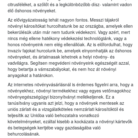
citrusféléket, a szőlőt és a legkülönbözőbb dísz- valamint vadon
élő őshonos növényeket.
Az elővigyázatosság tehát nagyon fontos. Messzi tájakról
növényi károsítókat hurcolhatunk be az országba, amelyek ellen
bekerülésük után már nem tudunk védekezni. Vagy azért, mert
nincs még ellene hatékony védekezési technológiánk, vagy a
honos növényeink nem elég ellenállóak. Az is előfordulhat, hogy
invazív fajokat hurcolunk be, amelyek elnyomhatják az őshonos
növényeket, és ártalmasak lehetnek a helyi növény- és
vadvilágra. Segítsen megvédeni növényeink egészségét azzal,
hogy betartja a vámszabályokat, és nem hoz át növényi
anyagokat a határokon.
Az internetes növényvásárlásnál is érdemes figyelni arra, hogy a
növényekhez, növényi termékekhez vagy egyes vetőmagokhoz
növényegészségügyi bizonyítványt mellékeljenek. Ez a
tanúsítvány ugyanis azt jelzi, hogy a növények mentesek az
uniós zárlati és a vizsgálatköteles nemzárlati károsítóktól és
teljesítik az Unióba való behozatalra vonatkozó
követelményeket, ezáltal kisebb a kockázata a növényi kártevők
és betegségek kertjébe vagy gazdaságába való
behurcolásának.