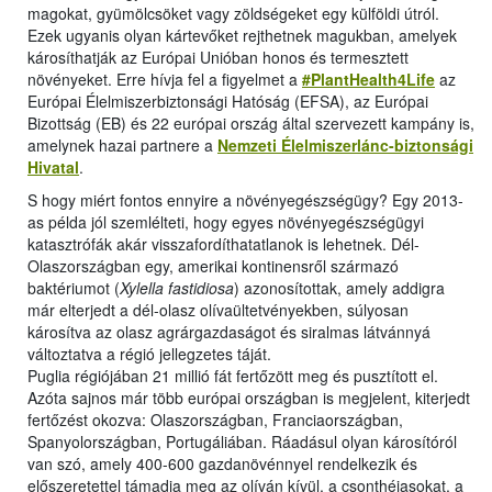
magokat, gyümölcsöket vagy zöldségeket egy külföldi útról.
Ezek ugyanis olyan kártevőket rejthetnek magukban, amelyek
károsíthatják az Európai Unióban honos és termesztett
növényeket. Erre hívja fel a figyelmet a
#PlantHealth4Life
az
Európai Élelmiszerbiztonsági Hatóság (EFSA), az Európai
Bizottság (EB) és 22 európai ország által szervezett kampány is,
amelynek hazai partnere a
Nemzeti Élelmiszerlánc-biztonsági
Hivatal
.
S hogy miért fontos ennyire a növényegészségügy? Egy 2013-
as példa jól szemlélteti, hogy egyes növényegészségügyi
katasztrófák akár visszafordíthatatlanok is lehetnek. Dél-
Olaszországban egy, amerikai kontinensről származó
baktériumot (
Xylella fastidiosa
) azonosítottak, amely addigra
már elterjedt a dél-olasz olívaültetvényekben, súlyosan
károsítva az olasz agrárgazdaságot és siralmas látvánnyá
változtatva a régió jellegzetes táját.
Puglia régiójában 21 millió fát fertőzött meg és pusztított el.
Azóta sajnos már több európai országban is megjelent, kiterjedt
fertőzést okozva: Olaszországban, Franciaországban,
Spanyolországban, Portugáliában. Ráadásul olyan károsítóról
van szó, amely 400-600 gazdanövénnyel rendelkezik és
előszeretettel támadja meg az olíván kívül, a csonthéjasokat, a