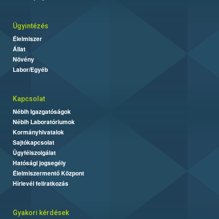
Ügyintézés
Élelmiszer
Állat
Növény
Labor/Egyéb
Kapcsolat
Nébih Igazgatóságok
Nébih Laboratóriumok
Kormányhivatalok
Sajtókapcsolat
Ügyfélszolgálat
Hatósági jogsegély
Élelmiszermentő Központ
Hírlevél feliratkozás
Gyakori kérdések