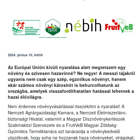
2024. június 10, hétfő
Az Európai Unión kívüli nyaralása alatt megtetszett egy
növény és szívesen hazavinné? Ne tegye! A messzi tájakról
ugyanis nem csak egy szép, egzotikus növényt, hanem
akár számos növényi károsítót is behurcolhatunk az
országba, amelyek visszafordíthatatlan hatással lehetnek a
hazai élővilágra.
Nem érdemes növényvásárlással összekötni a nyaralást! A
Nemzeti Agrárgazdasági Kamara, a Nemzeti Élelmiszerlánc-
biztonsági Hivatal, valamint a Magyar Dísznövénykertészek
Szakmaközi Szervezete és a FruitVeB Magyar Zöldség-
Gyümölcs Terméktanács azt tanácsolja a növénykedvelő
utazóknak, hogy soha ne hozzanak haza növényeket, virágokat,