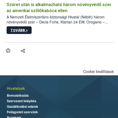
hatósággal is összehangolják a terjedés megállítása érdekében.
Szüret után is alkalmazható három növényvédő szer
az amerikai szőlőkabóca ellen
A Nemzeti Élelmiszerlánc-biztonsági Hivatal (Nébih) három
növényvédő szer – Decis Forte, Klartan 24 EW, Oroganic –
engedélyokiratát módosította, így azok a szüretet követően,
TOVÁBB >
egészen a vesszőérettség (BBCH 91) stádiumáig
felhasználhatóak a szőlőben. A kiterjesztések célja, hogy a korai
érésű szőlőkben is legyen lehetőség a károsító elleni további
védekezésre. Az Oroganic készítmény kis kiszerelésben kiskerti
felhasználók számára is elérhető és ökológiai termesztésben is
engedélyezett.
Cookie beállítások
Hivatalunk
Bemutatkozás
Szervezeti felépítés
Gazdálkodási adatok
Felügyeleti szervünk
Projektek