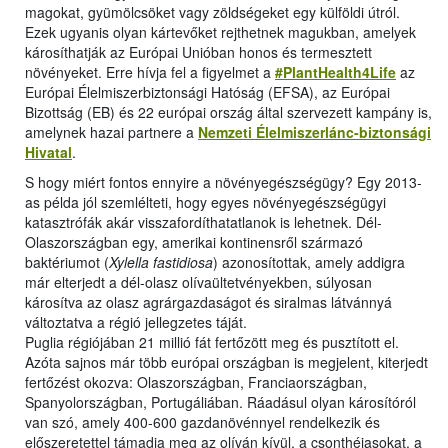
magokat, gyümölcsöket vagy zöldségeket egy külföldi útról.
Ezek ugyanis olyan kártevőket rejthetnek magukban, amelyek
károsíthatják az Európai Unióban honos és termesztett
növényeket. Erre hívja fel a figyelmet a
#PlantHealth4Life
az
Európai Élelmiszerbiztonsági Hatóság (EFSA), az Európai
Bizottság (EB) és 22 európai ország által szervezett kampány is,
amelynek hazai partnere a
Nemzeti Élelmiszerlánc-biztonsági
Hivatal
.
S hogy miért fontos ennyire a növényegészségügy? Egy 2013-
as példa jól szemlélteti, hogy egyes növényegészségügyi
katasztrófák akár visszafordíthatatlanok is lehetnek. Dél-
Olaszországban egy, amerikai kontinensről származó
baktériumot (
Xylella fastidiosa
) azonosítottak, amely addigra
már elterjedt a dél-olasz olívaültetvényekben, súlyosan
károsítva az olasz agrárgazdaságot és siralmas látvánnyá
változtatva a régió jellegzetes táját.
Puglia régiójában 21 millió fát fertőzött meg és pusztított el.
Azóta sajnos már több európai országban is megjelent, kiterjedt
fertőzést okozva: Olaszországban, Franciaországban,
Spanyolországban, Portugáliában. Ráadásul olyan károsítóról
van szó, amely 400-600 gazdanövénnyel rendelkezik és
előszeretettel támadja meg az olíván kívül, a csonthéjasokat, a