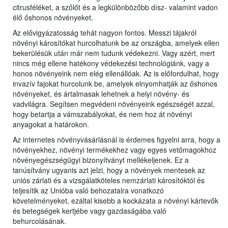
citrusféléket, a szőlőt és a legkülönbözőbb dísz- valamint vadon
élő őshonos növényeket.
Az elővigyázatosság tehát nagyon fontos. Messzi tájakról
növényi károsítókat hurcolhatunk be az országba, amelyek ellen
bekerülésük után már nem tudunk védekezni. Vagy azért, mert
nincs még ellene hatékony védekezési technológiánk, vagy a
honos növényeink nem elég ellenállóak. Az is előfordulhat, hogy
invazív fajokat hurcolunk be, amelyek elnyomhatják az őshonos
növényeket, és ártalmasak lehetnek a helyi növény- és
vadvilágra. Segítsen megvédeni növényeink egészségét azzal,
hogy betartja a vámszabályokat, és nem hoz át növényi
anyagokat a határokon.
Az internetes növényvásárlásnál is érdemes figyelni arra, hogy a
növényekhez, növényi termékekhez vagy egyes vetőmagokhoz
növényegészségügyi bizonyítványt mellékeljenek. Ez a
tanúsítvány ugyanis azt jelzi, hogy a növények mentesek az
uniós zárlati és a vizsgálatköteles nemzárlati károsítóktól és
teljesítik az Unióba való behozatalra vonatkozó
követelményeket, ezáltal kisebb a kockázata a növényi kártevők
és betegségek kertjébe vagy gazdaságába való
behurcolásának.