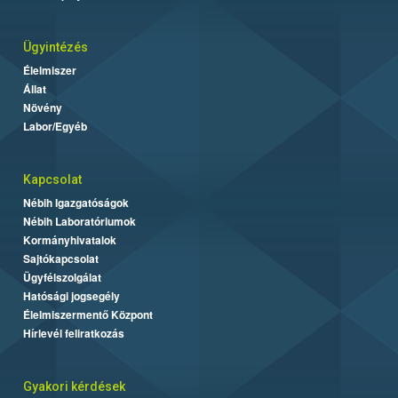
Ügyintézés
Élelmiszer
Állat
Növény
Labor/Egyéb
Kapcsolat
Nébih Igazgatóságok
Nébih Laboratóriumok
Kormányhivatalok
Sajtókapcsolat
Ügyfélszolgálat
Hatósági jogsegély
Élelmiszermentő Központ
Hírlevél feliratkozás
Gyakori kérdések