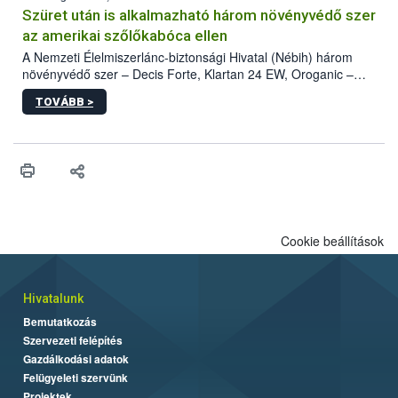
hatósággal is összehangolják a terjedés megállítása érdekében.
Szüret után is alkalmazható három növényvédő szer
az amerikai szőlőkabóca ellen
A Nemzeti Élelmiszerlánc-biztonsági Hivatal (Nébih) három
növényvédő szer – Decis Forte, Klartan 24 EW, Oroganic –
engedélyokiratát módosította, így azok a szüretet követően,
TOVÁBB >
egészen a vesszőérettség (BBCH 91) stádiumáig
felhasználhatóak a szőlőben. A kiterjesztések célja, hogy a korai
érésű szőlőkben is legyen lehetőség a károsító elleni további
védekezésre. Az Oroganic készítmény kis kiszerelésben kiskerti
felhasználók számára is elérhető és ökológiai termesztésben is
engedélyezett.
Cookie beállítások
Hivatalunk
Bemutatkozás
Szervezeti felépítés
Gazdálkodási adatok
Felügyeleti szervünk
Projektek