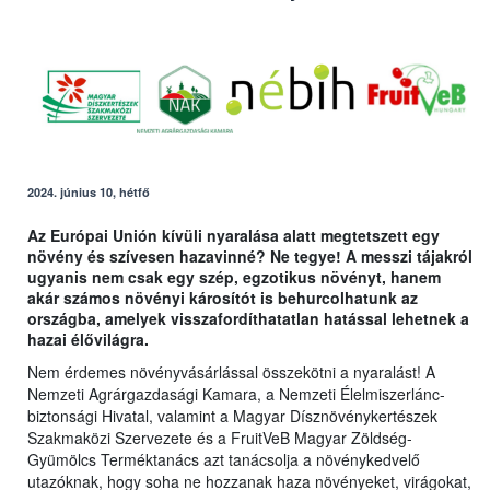
2024. június 10, hétfő
Az Európai Unión kívüli nyaralása alatt megtetszett egy
növény és szívesen hazavinné? Ne tegye! A messzi tájakról
ugyanis nem csak egy szép, egzotikus növényt, hanem
akár számos növényi károsítót is behurcolhatunk az
országba, amelyek visszafordíthatatlan hatással lehetnek a
hazai élővilágra.
Nem érdemes növényvásárlással összekötni a nyaralást! A
Nemzeti Agrárgazdasági Kamara, a Nemzeti Élelmiszerlánc-
biztonsági Hivatal, valamint a Magyar Dísznövénykertészek
Szakmaközi Szervezete és a FruitVeB Magyar Zöldség-
Gyümölcs Terméktanács azt tanácsolja a növénykedvelő
utazóknak, hogy soha ne hozzanak haza növényeket, virágokat,