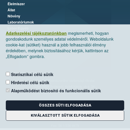
Élelmiszer
Állat
Növény
Laboratóriumok
Labor/Egyéb
Adatkezelési tájékoztatónkban
megismerheti, hogyan
gondoskodunk személyes adatai védelméről. Weboldalunk
cookie-kat (sütiket) használ a jobb felhasználói élmény
érdekében, melynek biztosításához kérjük, kattintson az
„Elfogadom” gombra.
Statisztikai célú sütik
Nemzeti Élelmiszerlánc-biztonsági Hivatal
Hirdetési célú sütik
Cím: 1024 Budapest, Keleti Károly utca. 24.
Alapműködést biztosító és funkcionális sütik
Levelezési cím: 1525 Budapest. Pf. 30.
ÖSSZES SÜTI ELFOGADÁSA
E-mail:
ugyfelszolgalat@nebih.gov.hu
Zöld szám: 06-80/263-244
KIVÁLASZTOTT SÜTIK ELFOGADÁSA
Telefon: 06-1/ 336-9000
Fax: 06-1/336-9479