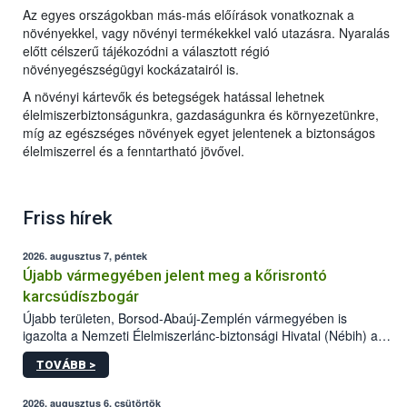
Az egyes országokban más-más előírások vonatkoznak a
növényekkel, vagy növényi termékekkel való utazásra. Nyaralás
előtt célszerű tájékozódni a választott régió
növényegészségügyi kockázatairól is.
A növényi kártevők és betegségek hatással lehetnek
élelmiszerbiztonságunkra, gazdaságunkra és környezetünkre,
míg az egészséges növények egyet jelentenek a biztonságos
élelmiszerrel és a fenntartható jövővel.
Friss hírek
2026. augusztus 7, péntek
Újabb vármegyében jelent meg a kőrisrontó
karcsúdíszbogár
Újabb területen, Borsod-Abaúj-Zemplén vármegyében is
igazolta a Nemzeti Élelmiszerlánc-biztonsági Hivatal (Nébih) a
kőrisrontó karcsúdíszbogár (Agrilus planipennis) jelenlétét. A
TOVÁBB >
kártevőt nem csak színcsapdában találták meg, de már fertőzött
fában is azonosították. A növényvédelmi szakemberek folytatják
az intenzív felderítést, emellett az intézkedéseket a szlovák
2026. augusztus 6, csütörtök