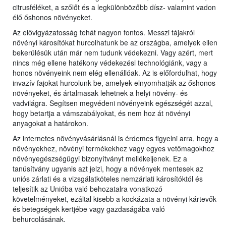
citrusféléket, a szőlőt és a legkülönbözőbb dísz- valamint vadon
élő őshonos növényeket.
Az elővigyázatosság tehát nagyon fontos. Messzi tájakról
növényi károsítókat hurcolhatunk be az országba, amelyek ellen
bekerülésük után már nem tudunk védekezni. Vagy azért, mert
nincs még ellene hatékony védekezési technológiánk, vagy a
honos növényeink nem elég ellenállóak. Az is előfordulhat, hogy
invazív fajokat hurcolunk be, amelyek elnyomhatják az őshonos
növényeket, és ártalmasak lehetnek a helyi növény- és
vadvilágra. Segítsen megvédeni növényeink egészségét azzal,
hogy betartja a vámszabályokat, és nem hoz át növényi
anyagokat a határokon.
Az internetes növényvásárlásnál is érdemes figyelni arra, hogy a
növényekhez, növényi termékekhez vagy egyes vetőmagokhoz
növényegészségügyi bizonyítványt mellékeljenek. Ez a
tanúsítvány ugyanis azt jelzi, hogy a növények mentesek az
uniós zárlati és a vizsgálatköteles nemzárlati károsítóktól és
teljesítik az Unióba való behozatalra vonatkozó
követelményeket, ezáltal kisebb a kockázata a növényi kártevők
és betegségek kertjébe vagy gazdaságába való
behurcolásának.