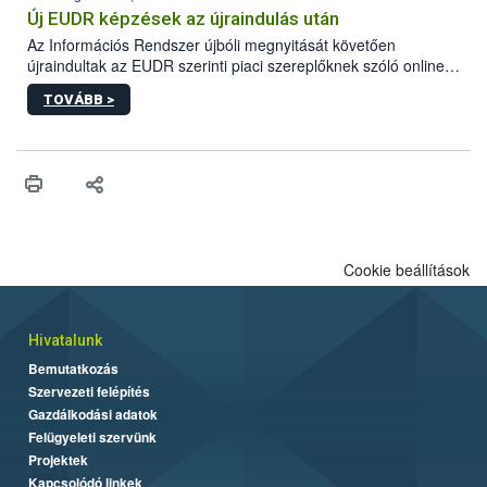
maradékok szakszerű tárolása. A Nemzeti Élelmiszerlánc-
Új EUDR képzések az újraindulás után
biztonsági Hivatal (Nébih) Oktatási Programja összegyűjtötte a
Az Információs Rendszer újbóli megnyitását követően
biztonságos grillezés legfontosabb tudnivalóit.
újraindultak az EUDR szerinti piaci szereplőknek szóló online
képzések.
TOVÁBB >
Cookie beállítások
Hivatalunk
Bemutatkozás
Szervezeti felépítés
Gazdálkodási adatok
Felügyeleti szervünk
Projektek
Kapcsolódó linkek