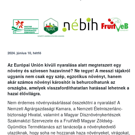
2024. június 10, hétfő
Az Európai Unión kívüli nyaralása alatt megtetszett egy
növény és szívesen hazavinné? Ne tegye! A messzi tájakról
ugyanis nem csak egy szép, egzotikus növényt, hanem
akár számos növényi károsítót is behurcolhatunk az
országba, amelyek visszafordíthatatlan hatással lehetnek a
hazai élővilágra.
Nem érdemes növényvásárlással összekötni a nyaralást! A
Nemzeti Agrárgazdasági Kamara, a Nemzeti Élelmiszerlánc-
biztonsági Hivatal, valamint a Magyar Dísznövénykertészek
Szakmaközi Szervezete és a FruitVeB Magyar Zöldség-
Gyümölcs Terméktanács azt tanácsolja a növénykedvelő
utazóknak, hogy soha ne hozzanak haza növényeket, virágokat,