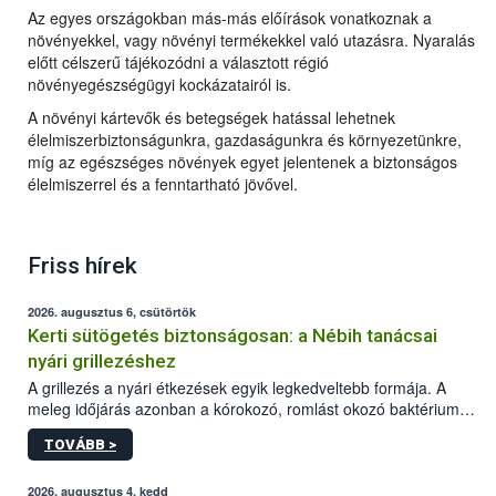
Az egyes országokban más-más előírások vonatkoznak a
növényekkel, vagy növényi termékekkel való utazásra. Nyaralás
előtt célszerű tájékozódni a választott régió
növényegészségügyi kockázatairól is.
A növényi kártevők és betegségek hatással lehetnek
élelmiszerbiztonságunkra, gazdaságunkra és környezetünkre,
míg az egészséges növények egyet jelentenek a biztonságos
élelmiszerrel és a fenntartható jövővel.
Friss hírek
2026. augusztus 6, csütörtök
Kerti sütögetés biztonságosan: a Nébih tanácsai
nyári grillezéshez
A grillezés a nyári étkezések egyik legkedveltebb formája. A
meleg időjárás azonban a kórokozó, romlást okozó baktériumok
gyorsabb szaporodásának is kedvez. A szabadtéri sütögetés
TOVÁBB >
ezért nem csupán a megfelelő sütési technikáról szól: legalább
ilyen fontos az alapanyagok biztonságos kezelése, az alapvető
higiéniai szabályok betartása, a megfelelő hőkezelés, valamint a
2026. augusztus 4, kedd