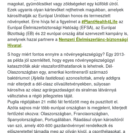
magokat, gyümölcsöket vagy zöldségeket egy külföldi útról.
Ezek ugyanis olyan kártevőket rejthetnek magukban, amelyek
károsíthatják az Európai Unióban honos és termesztett
növényeket. Erre hívja fel a figyelmet a
#PlantHealth4Life
az
Európai Élelmiszerbiztonsági Hatóság (EFSA), az Európai
Bizottság (EB) és 22 európai ország által szervezett kampány is,
amelynek hazai partnere a
Nemzeti Élelmiszerlánc-biztonsági
Hivatal
.
S hogy miért fontos ennyire a növényegészségügy? Egy 2013-
as példa jól szemlélteti, hogy egyes növényegészségügyi
katasztrófák akár visszafordíthatatlanok is lehetnek. Dél-
Olaszországban egy, amerikai kontinensről származó
baktériumot (
Xylella fastidiosa
) azonosítottak, amely addigra
már elterjedt a dél-olasz olívaültetvényekben, súlyosan
károsítva az olasz agrárgazdaságot és siralmas látvánnyá
változtatva a régió jellegzetes táját.
Puglia régiójában 21 millió fát fertőzött meg és pusztított el.
Azóta sajnos már több európai országban is megjelent, kiterjedt
fertőzést okozva: Olaszországban, Franciaországban,
Spanyolországban, Portugáliában. Ráadásul olyan károsítóról
van szó, amely 400-600 gazdanövénnyel rendelkezik és
előszeretettel támadja meg az olíván kívül, a csonthéjasokat, a