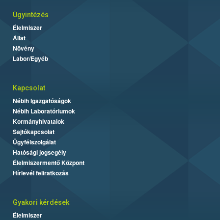
Ügyintézés
Élelmiszer
Állat
Növény
Labor/Egyéb
Kapcsolat
Nébih Igazgatóságok
Nébih Laboratóriumok
Kormányhivatalok
Sajtókapcsolat
Ügyfélszolgálat
Hatósági jogsegély
Élelmiszermentő Központ
Hírlevél feliratkozás
Gyakori kérdések
Élelmiszer