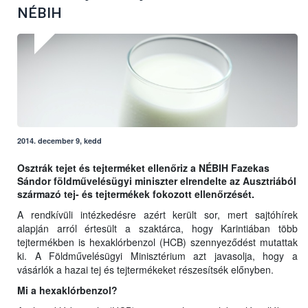
NÉBIH
2014. december 9, kedd
Osztrák tejet és tejterméket ellenőriz a NÉBIH Fazekas
Sándor földművelésügyi miniszter elrendelte az Ausztriából
származó tej- és tejtermékek fokozott ellenőrzését.
A rendkívüli intézkedésre azért került sor, mert sajtóhírek
alapján arról értesült a szaktárca, hogy Karintiában több
tejtermékben is hexaklórbenzol (HCB) szennyeződést mutattak
ki. A Földművelésügyi Minisztérium azt javasolja, hogy a
vásárlók a hazai tej és tejtermékeket részesítsék előnyben.
Mi a hexaklórbenzol?