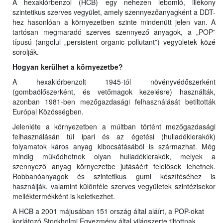
A hexaklórbenzol (HCB) egy nehezen lebomló, illékony
szintetikus szerves vegyület, amely szennyezőanyagként a DDT-
hez hasonlóan a környezetben szinte mindenütt jelen van. A
tartósan megmaradó szerves szennyező anyagok, a „POP”
típusú (angolul „persistent organic pollutant”) vegyületek közé
sorolják.
Hogyan kerülhet a környezetbe?
A hexaklórbenzolt 1945-tól növényvédőszerként
(gombaölőszerként, és vetőmagok kezelésre) használták,
azonban 1981-ben mezőgazdasági felhasználását betiltották
Európai Közösségben.
Jelenléte a környezetben a múltban történt mezőgazdasági
felhasználásán túl ipari és az égetési (hulladéklerakók)
folyamatok káros anyag kibocsátásából is származhat. Még
mindig működhetnek olyan hulladéklerakók, melyek a
szennyező anyag környezetbe jutásáért felelősek lehetnek.
Robbanóanyagok és szintetikus gumi készítéséhez is
használják, valamint különféle szerves vegyületek szintézisekor
melléktermékként is keletkezhet.
A HCB a 2001 májusában 151 ország által aláírt, a POP-okat
korlátozó Stockholmi Egyezmény által világszerte tiltottnak