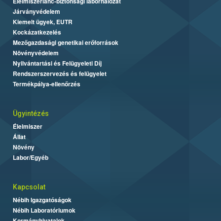
Élelmiszerlánc-biztonsági laborhálózat
Járványvédelem
Kiemelt ügyek, EUTR
Kockázatkezelés
Mezőgazdasági genetikai erőforrások
Növényvédelem
Nyilvántartási és Felügyeleti Díj
Rendszerszervezés és felügyelet
Termékpálya-ellenőrzés
Ügyintézés
Élelmiszer
Állat
Növény
Labor/Egyéb
Kapcsolat
Nébih Igazgatóságok
Nébih Laboratóriumok
Kormányhivatalok