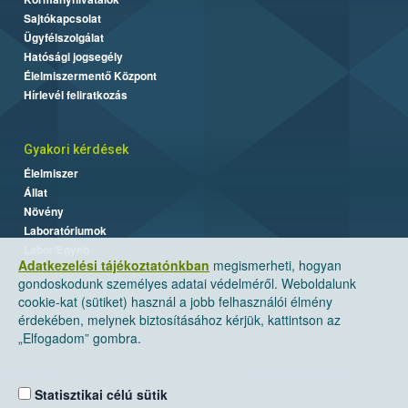
Sajtókapcsolat
Ügyfélszolgálat
Hatósági jogsegély
Élelmiszermentő Központ
Hírlevél feliratkozás
Gyakori kérdések
Élelmiszer
Állat
Növény
Laboratóriumok
Labor/Egyéb
Adatkezelési tájékoztatónkban
megismerheti, hogyan
gondoskodunk személyes adatai védelméről. Weboldalunk
cookie-kat (sütiket) használ a jobb felhasználói élmény
érdekében, melynek biztosításához kérjük, kattintson az
„Elfogadom” gombra.
Statisztikai célú sütik