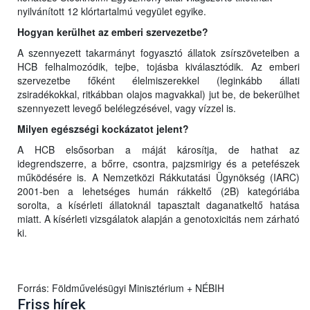
nyilvánított 12 klórtartalmú vegyület egyike.
Hogyan kerülhet az emberi szervezetbe?
A szennyezett takarmányt fogyasztó állatok zsírszöveteiben a
HCB felhalmozódik, tejbe, tojásba kiválasztódik. Az emberi
szervezetbe főként élelmiszerekkel (leginkább állati
zsiradékokkal, ritkábban olajos magvakkal) jut be, de bekerülhet
szennyezett levegő belélegzésével, vagy vízzel is.
Milyen egészségi kockázatot jelent?
A HCB elsősorban a máját károsítja, de hathat az
idegrendszerre, a bőrre, csontra, pajzsmirigy és a petefészek
működésére is. A Nemzetközi Rákkutatási Ügynökség (IARC)
2001-ben a lehetséges humán rákkeltő (2B) kategóriába
sorolta, a kísérleti állatoknál tapasztalt daganatkeltő hatása
miatt. A kísérleti vizsgálatok alapján a genotoxicitás nem zárható
ki.
Forrás: Földművelésügyi Minisztérium + NÉBIH
Friss hírek