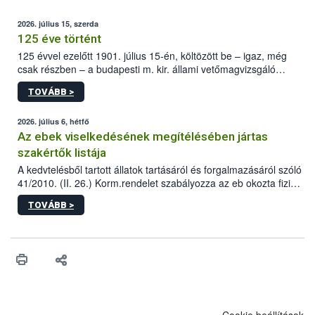
2026. július 15, szerda
125 éve történt
125 évvel ezelőtt 1901. július 15-én, költözött be – igaz, még
csak részben – a budapesti m. kir. állami vetőmagvizsgáló
állomás a Kis Rókus utca 15. szám alatti, Czigler Győző által
TOVÁBB >
tervezett új épületébe.
2026. július 6, hétfő
Az ebek viselkedésének megítélésében jártas
szakértők listája
A kedvtelésből tartott állatok tartásáról és forgalmazásáról szóló
41/2010. (II. 26.) Korm.rendelet szabályozza az eb okozta fizikai
sérülés, illetve ennek veszélye keletkezésekor felmerülő
TOVÁBB >
hatósági feladatokat, valamint a veszélyes eb tartását és annak
engedélyezését. Ezen eljárások során szükség esetén be kell
vonni az ebek viselkedésének megítélésében jártas szakértőt.
Cookie beállítások