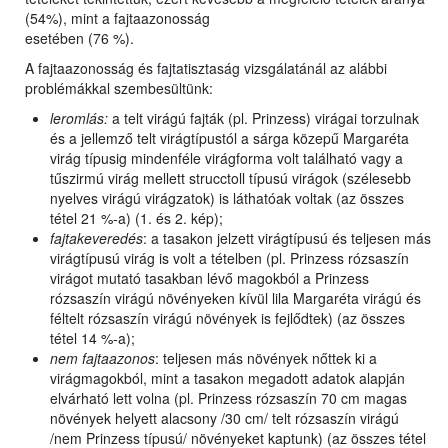
(54%), mint a fajtaazonosság
esetében (76 %).
A fajtaazonosság és fajtatisztaság vizsgálatánál az alábbi
problémákkal szembesültünk:
leromlás:
a telt virágú fajták (pl. Prinzess) virágai torzulnak
és a jellemző telt virágtípustól a sárga közepű Margaréta
virág típusig mindenféle virágforma volt található vagy a
tűszirmú virág mellett strucctoll típusú virágok (szélesebb
nyelves virágú virágzatok) is láthatóak voltak (az összes
tétel 21 %-a) (1. és 2. kép);
fajtakeveredés
: a tasakon jelzett virágtípusú és teljesen más
virágtípusú virág is volt a tételben (pl. Prinzess rózsaszín
virágot mutató tasakban lévő magokból a Prinzess
rózsaszín virágú növényeken kívül lila Margaréta virágú és
féltelt rózsaszín virágú növények is fejlődtek) (az összes
tétel 14 %-a);
nem fajtaazonos
: teljesen más növények nőttek ki a
virágmagokból, mint a tasakon megadott adatok alapján
elvárható lett volna (pl. Prinzess rózsaszín 70 cm magas
növények helyett alacsony /30 cm/ telt rózsaszín virágú
/nem Prinzess típusú/ növényeket kaptunk) (az összes tétel