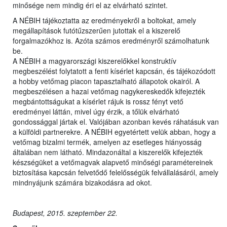
minősége nem mindig éri el az elvárható szintet.
A NÉBIH tájékoztatta az eredményekről a boltokat, amely
megállapítások futótűzszerűen jutottak el a kiszerelő
forgalmazókhoz is. Azóta számos eredményről számolhatunk
be.
A NÉBIH a magyarországi kiszerelőkkel konstruktív
megbeszélést folytatott a fenti kísérlet kapcsán, és tájékozódott
a hobby vetőmag piacon tapasztalható állapotok okairól. A
megbeszélésen a hazai vetőmag nagykereskedők kifejezték
megbántottságukat a kísérlet rájuk is rossz fényt vető
eredményei láttán, mivel úgy érzik, a tőlük elvárható
gondossággal jártak el. Valójában azonban kevés ráhatásuk van
a külföldi partnerekre. A NÉBIH egyetértett velük abban, hogy a
vetőmag bizalmi termék, amelyen az esetleges hiányosság
általában nem látható. Mindazonáltal a kiszerelők kifejezték
készségüket a vetőmagvak alapvető minőségi paramétereinek
biztosítása kapcsán felvetődő felelősségük felvállalásáról, amely
mindnyájunk számára bizakodásra ad okot.
Budapest, 2015. szeptember 22.