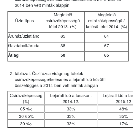
2014-ben vett minták alapján
Megfelelő
Megfelelő
Üzlettípus
csírázóképességű
csírázóképességű /
tétel 2013. (%)
kelésű tétel 2014. (%)
Áruház/üzletlánc
65
64
Gazdabolt/áruda
38
67
Átlag
50
65
táblázat: Őszirózsa virágmag tételek
csírázóképessége/kelése és a lejárati idő közötti
összefüggés a 2014-ben vett minták alapján
Csírázóképesség
Lejárati idő a tasakon:
Lejárati idő a t
(%)
2014.12.
2015.12
65 %<
33%
48%
30-65%
33%
35%
30 %>
33%
17%