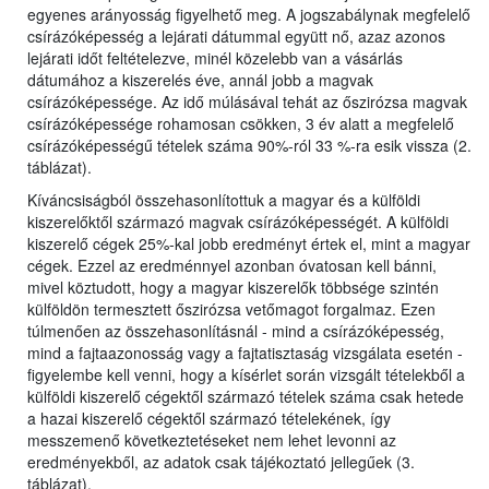
egyenes arányosság figyelhető meg. A jogszabálynak megfelelő
csírázóképesség a lejárati dátummal együtt nő, azaz azonos
lejárati időt feltételezve, minél közelebb van a vásárlás
dátumához a kiszerelés éve, annál jobb a magvak
csírázóképessége. Az idő múlásával tehát az őszirózsa magvak
csírázóképessége rohamosan csökken, 3 év alatt a megfelelő
csírázóképességű tételek száma 90%-ról 33 %-ra esik vissza (2.
táblázat).
Kíváncsiságból összehasonlítottuk a magyar és a külföldi
kiszerelőktől származó magvak csírázóképességét. A külföldi
kiszerelő cégek 25%-kal jobb eredményt értek el, mint a magyar
cégek. Ezzel az eredménnyel azonban óvatosan kell bánni,
mivel köztudott, hogy a magyar kiszerelők többsége szintén
külföldön termesztett őszirózsa vetőmagot forgalmaz. Ezen
túlmenően az összehasonlításnál - mind a csírázóképesség,
mind a fajtaazonosság vagy a fajtatisztaság vizsgálata esetén -
figyelembe kell venni, hogy a kísérlet során vizsgált tételekből a
külföldi kiszerelő cégektől származó tételek száma csak hetede
a hazai kiszerelő cégektől származó tételekének, így
messzemenő következtetéseket nem lehet levonni az
eredményekből, az adatok csak tájékoztató jellegűek (3.
táblázat).