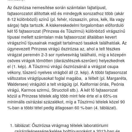
Az őszirózsa nemesítése során számtalan fajtatípust,
fajtasorozatot állítottak elő és mindegyik sorozathoz több (akár
8-12 különböző) színű (pl. fehér, rózsaszín, piros, kék, lila vagy
sárga) fajta tartozik. A kiskereskedelmi forgalomban előforduló
két fő fajtasorozat (Prinzess és Tűszirmú) különböző virágszínű
típusai mellett számtalan más fajtasorozat általában kevert
virágszínű típusainak magjait tartalmazó tasakok találhatóak. Az
úgynevezett Prinzess virágú őszirózsa az, ahol a telt fészkes
virágzat peremén 2-3 sor nyelvesvirág található, míg a közepén
csöves virágok tömötten (darázsfészek-szerűen) helyezkednek
el (1. kép). A Tűszirmú virágú őszirózsánál a virágzat csupa
vékony, tűszerű nyelves virágból áll (2. kép). A többi fajtasorozat
változatos virágtípusokat foglal magába, a féltelt (pl. Margaréta,
Waldersee) virágútól a telt virágúig (pl. Kaliforniai óriás, Peónia
virágú, Karmos szirmú, Strucctoll stb.). A két fő fajtasorozat
közül a Prinzess tételek alig több mint fele érte el a 65%-os
minimális csírázási százalékot, míg a Tűszirmú tételek közel 90
%-ban a többi tétel pedig átlagosan 60 %-ban (4. táblázat).
táblázat: Őszirózsa virágmag tételek laboratóriumi
csírázóképessége/kelése bolttípusonként a 2013-ban és