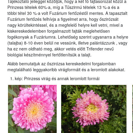
Tájékoztató jelleggel közöljük, hogy a két fő fajtasorozat közül a
Prinzess tételek 60%-a, míg a Tűszirmú tételek 13 %-a és a
többi tétel 30 %-a volt Fuzárium fertőzéstől mentes. A tapasztalt
Fuzárium fertőzés felhívja a figyelmet arra, hogy őszirózsát
nagy körültekintéssel, és a megfelelő helyre kell vetni, mivel a
kiskereskedelemben forgalmazott fajták meglehetősen
fogékonyak a Fuzáriumra. Lehetőség szerint ugyanarra a helyre
(talajba) 8-10 éven belül ne vessünk, illetve palántázzunk , vagy
ha ez nem oldható meg, akkor vetés előtt Trifender nevű
biológiai készítménnyel fertőtlenítsük a talajt.
Alább bemutatjuk az őszirózsa kereskedelmi forgalomban
megtalálható leggyakoribb virágformáit és a leromlott alakokat.
kép: Prinzess virág és annak leromlott formái