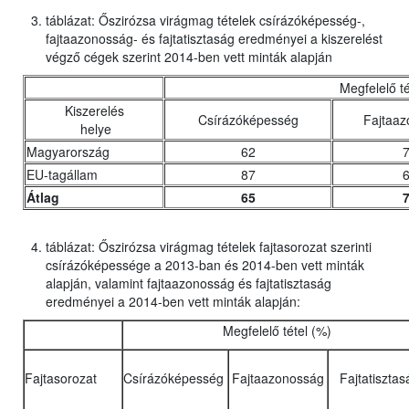
táblázat: Őszirózsa virágmag tételek csírázóképesség-,
fajtaazonosság- és fajtatisztaság eredményei a kiszerelést
végző cégek szerint 2014-ben vett minták alapján
Megfelelő té
Kiszerelés
Csírázóképesség
Fajtaa
helye
Magyarország
62
EU-tagállam
87
Átlag
65
táblázat: Őszirózsa virágmag tételek fajtasorozat szerinti
csírázóképessége a 2013-ban és 2014-ben vett minták
alapján, valamint fajtaazonosság és fajtatisztaság
eredményei a 2014-ben vett minták alapján:
Megfelelő tétel (%)
Fajtasorozat
Csírázóképesség
Fajtaazonosság
Fajtatisztas