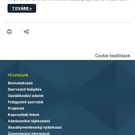
sérülés, illetve ennek veszélye keletkezésekor felmerülő
TOVÁBB >
hatósági feladatokat, valamint a veszélyes eb tartását és annak
engedélyezését. Ezen eljárások során szükség esetén be kell
vonni az ebek viselkedésének megítélésében jártas szakértőt.
Cookie beállítások
Hivatalunk
Bemutatkozás
Szervezeti felépítés
Gazdálkodási adatok
Felügyeleti szervünk
Projektek
Kapcsolódó linkek
Adatkezelési tájékoztató
Akadálymentességi nyilatkozat
Üzemeltetési információ