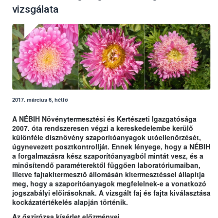
vizsgálata
2017. március 6, hétfő
A NÉBIH Növénytermesztési és Kertészeti Igazgatósága
2007. óta rendszeresen végzi a kereskedelembe kerülő
különféle dísznövény szaporítóanyagok utóellenőrzését,
úgynevezett posztkontrollját. Ennek lényege, hogy a NÉBIH
a forgalmazásra kész szaporítóanyagból mintát vesz, és a
minősítendő paraméterektől függően laboratóriumaiban,
illetve fajtakitermesztő állomásán kitermesztéssel állapítja
meg, hogy a szaporítóanyagok megfelelnek-e a vonatkozó
jogszabályi előírásoknak. A vizsgált faj és fajta kiválasztása
kockázatértékelés alapján történik.
Az őszirózsa kísérlet előzményei