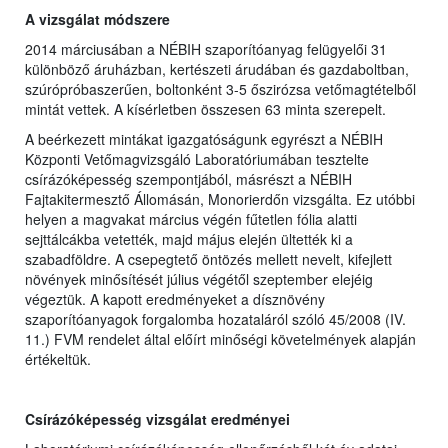
A vizsgálat módszere
2014 márciusában a NÉBIH szaporítóanyag felügyelői 31
különböző áruházban, kertészeti árudában és gazdaboltban,
szúrópróbaszerűen, boltonként 3-5 őszirózsa vetőmagtételből
mintát vettek. A kísérletben összesen 63 minta szerepelt.
A beérkezett mintákat igazgatóságunk egyrészt a NÉBIH
Központi Vetőmagvizsgáló Laboratóriumában tesztelte
csírázóképesség szempontjából, másrészt a NÉBIH
Fajtakitermesztő Állomásán, Monorierdőn vizsgálta. Ez utóbbi
helyen a magvakat március végén fűtetlen fólia alatti
sejttálcákba vetették, majd május elején ültették ki a
szabadföldre. A csepegtető öntözés mellett nevelt, kifejlett
növények minősítését július végétől szeptember elejéig
végeztük. A kapott eredményeket a dísznövény
szaporítóanyagok forgalomba hozataláról szóló 45/2008 (IV.
11.) FVM rendelet által előírt minőségi követelmények alapján
értékeltük.
Csírázóképesség vizsgálat eredményei