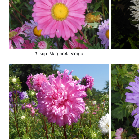
3. kép: Margaréta virágú