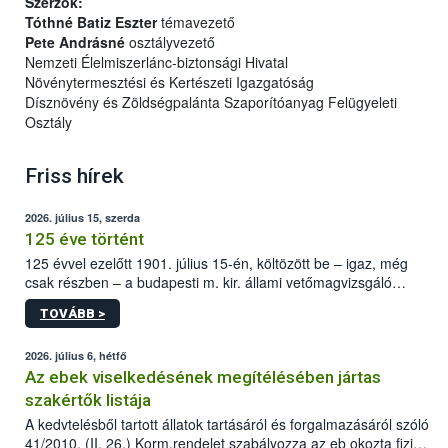
Szerzők:
Tóthné Batiz Eszter
témavezető
Pete Andrásné
osztályvezető
Nemzeti Élelmiszerlánc-biztonsági Hivatal
Növénytermesztési és Kertészeti Igazgatóság
Dísznövény és Zöldségpalánta Szaporítóanyag Felügyeleti
Osztály
Friss hírek
2026. július 15, szerda
125 éve történt
125 évvel ezelőtt 1901. július 15-én, költözött be – igaz, még
csak részben – a budapesti m. kir. állami vetőmagvizsgáló
állomás a Kis Rókus utca 15. szám alatti, Czigler Győző által
TOVÁBB >
tervezett új épületébe.
2026. július 6, hétfő
Az ebek viselkedésének megítélésében jártas
szakértők listája
A kedvtelésből tartott állatok tartásáról és forgalmazásáról szóló
41/2010. (II. 26.) Korm.rendelet szabályozza az eb okozta fizikai