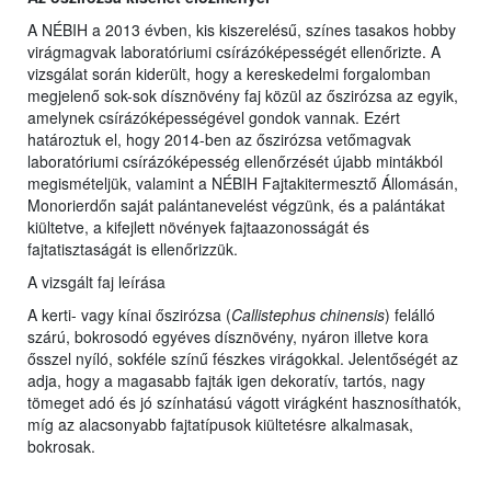
A NÉBIH a 2013 évben, kis kiszerelésű, színes tasakos hobby
virágmagvak laboratóriumi csírázóképességét ellenőrizte. A
vizsgálat során kiderült, hogy a kereskedelmi forgalomban
megjelenő sok-sok dísznövény faj közül az őszirózsa az egyik,
amelynek csírázóképességével gondok vannak. Ezért
határoztuk el, hogy 2014-ben az őszirózsa vetőmagvak
laboratóriumi csírázóképesség ellenőrzését újabb mintákból
megismételjük, valamint a NÉBIH Fajtakitermesztő Állomásán,
Monorierdőn saját palántanevelést végzünk, és a palántákat
kiültetve, a kifejlett növények fajtaazonosságát és
fajtatisztaságát is ellenőrizzük.
A vizsgált faj leírása
A kerti- vagy kínai őszirózsa (
Callistephus chinensis
) felálló
szárú, bokrosodó egyéves dísznövény, nyáron illetve kora
ősszel nyíló, sokféle színű fészkes virágokkal. Jelentőségét az
adja, hogy a magasabb fajták igen dekoratív, tartós, nagy
tömeget adó és jó színhatású vágott virágként hasznosíthatók,
míg az alacsonyabb fajtatípusok kiültetésre alkalmasak,
bokrosak.