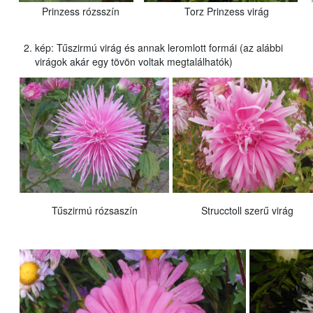
Prinzess rózsszín
Torz Prinzess virág
kép: Tűszirmú virág és annak leromlott formái (az alábbi
virágok akár egy tövön voltak megtalálhatók)
Tűszirmú rózsaszín
Strucctoll szerű virág