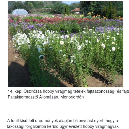
14. kép: Őszirózsa hobby virágmag tételek fajtaazonosság- és fajt
Fajtakitermesztő Állomásán, Monorierdőn
A fenti kísérleti eredmények alapján bizonyítást nyert, hogy a
lakossági forgalomba kerülő úgynevezett hobby virágmagvak