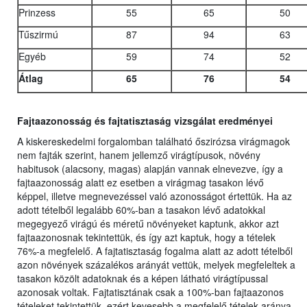
Prinzess
55
65
50
Tűszirmú
87
94
63
Egyéb
59
74
52
Átlag
65
76
54
Fajtaazonosság és fajtatisztaság vizsgálat eredményei
A kiskereskedelmi forgalomban található őszirózsa virágmagok
nem fajták szerint, hanem jellemző virágtípusok, növény
habitusok (alacsony, magas) alapján vannak elnevezve, így a
fajtaazonosság alatt ez esetben a virágmag tasakon lévő
képpel, illetve megnevezéssel való azonosságot értettük. Ha az
adott tételből legalább 60%-ban a tasakon lévő adatokkal
megegyező virágú és méretű növényeket kaptunk, akkor azt
fajtaazonosnak tekintettük, és így azt kaptuk, hogy a tételek
76%-a megfelelő. A fajtatisztaság fogalma alatt az adott tételből
azon növények százalékos arányát vettük, melyek megfeleltek a
tasakon közölt adatoknak és a képen látható virágtípussal
azonosak voltak. Fajtatisztának csak a 100%-ban fajtaazonos
tételeket tekintettük, ezért kevesebb a megfelelő tételek aránya