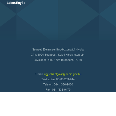
Labor/Egyéb
Nemzeti Élelmiszerlánc-biztonsági Hivatal
Cím: 1024 Budapest, Keleti Károly utca. 24.
Levelezési cím: 1525 Budapest. Pf. 30.
E-mail:
ugyfelszolgalat@nebih.gov.hu
Zöld szám: 06-80/263-244
Telefon: 06-1/ 336-9000
Fax: 06-1/336-9479