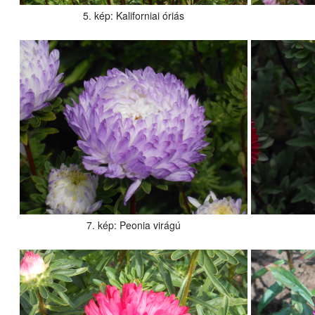
5. kép: Kaliforniai óriás
7. kép: Peonia virágú