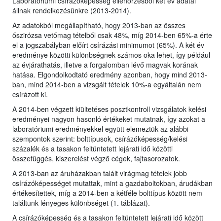
Laboratóriumi csírázóképesség ellenőrzésből két év adatai
állnak rendelkezésünkre (2013-2014).
Az adatokból megállapítható, hogy 2013-ban az összes
őszirózsa vetőmag tételből csak 48%, míg 2014-ben 65%-a érte
el a jogszabályban előírt csírázási minimumot (65%). A két év
eredménye közötti különbségnek számos oka lehet, így például
az évjárathatás, illetve a forgalomban lévő magvak korának
hatása. Elgondolkodtató eredmény azonban, hogy mind 2013-
ban, mind 2014-ben a vizsgált tételek 10%-a egyáltalán nem
csírázott ki.
A 2014-ben végzett kiültetéses posztkontroll vizsgálatok kelési
eredményei nagyon hasonló értékeket mutatnak, így azokat a
laboratóriumi eredményekkel együtt elemeztük az alábbi
szempontok szerint: bolttípusok, csírázóképesség/kelési
százalék és a tasakon feltüntetett lejárati idő közötti
összefüggés, kiszerelést végző cégek, fajtasorozatok.
A 2013-ban az áruházakban talált virágmag tételek jobb
csírázóképességet mutattak, mint a gazdaboltokban, árudákban
értékesítettek, míg a 2014-ben a kétféle bolttípus között nem
találtunk lényeges különbséget (1. táblázat).
A csírázóképesség és a tasakon feltüntetett lejárati idő között