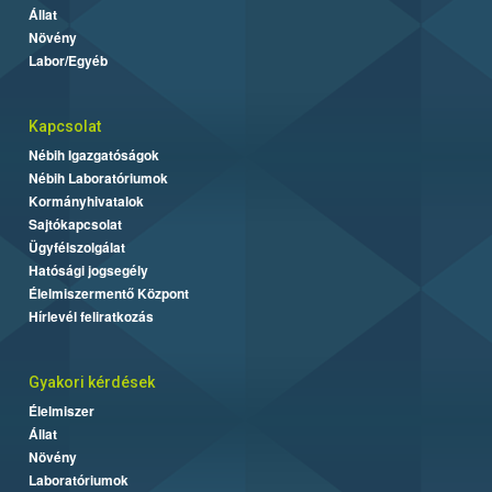
Állat
Növény
Labor/Egyéb
Kapcsolat
Nébih Igazgatóságok
Nébih Laboratóriumok
Kormányhivatalok
Sajtókapcsolat
Ügyfélszolgálat
Hatósági jogsegély
Élelmiszermentő Központ
Hírlevél feliratkozás
Gyakori kérdések
Élelmiszer
Állat
Növény
Laboratóriumok