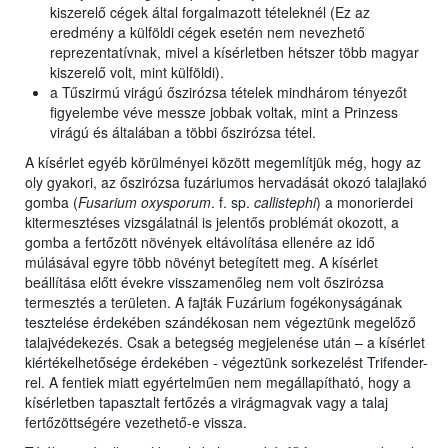
kiszerelő cégek által forgalmazott tételeknél (Ez az
eredmény a külföldi cégek esetén nem nevezhető
reprezentatívnak, mivel a kísérletben hétszer több magyar
kiszerelő volt, mint külföldi).
a Tűszirmú virágú őszirózsa tételek mindhárom tényezőt
figyelembe véve messze jobbak voltak, mint a Prinzess
virágú és általában a többi őszirózsa tétel.
A kísérlet egyéb körülményei között megemlítjük még, hogy az
oly gyakori, az őszirózsa fuzáriumos hervadását okozó talajlakó
gomba (
Fusarium oxysporum
. f. sp.
callistephi
) a monorierdei
kitermesztéses vizsgálatnál is jelentős problémát okozott, a
gomba a fertőzött növények eltávolítása ellenére az idő
múlásával egyre több növényt betegített meg. A kísérlet
beállítása előtt évekre visszamenőleg nem volt őszirózsa
termesztés a területen. A fajták Fuzárium fogékonyságának
tesztelése érdekében szándékosan nem végeztünk megelőző
talajvédekezés. Csak a betegség megjelenése után – a kísérlet
kiértékelhetősége érdekében - végeztünk sorkezelést Trifender-
rel. A fentiek miatt egyértelműen nem megállapítható, hogy a
kísérletben tapasztalt fertőzés a virágmagvak vagy a talaj
fertőzöttségére vezethető-e vissza.