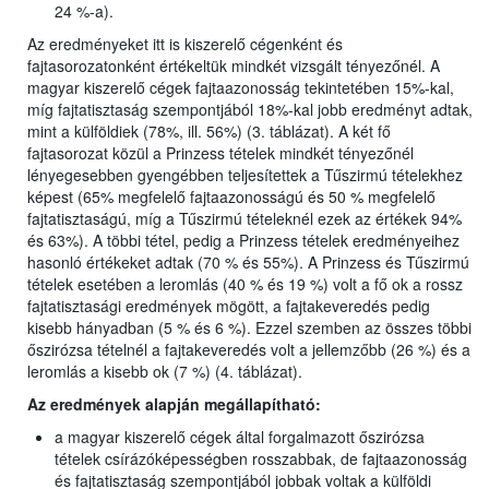
24 %-a).
Az eredményeket itt is kiszerelő cégenként és
fajtasorozatonként értékeltük mindkét vizsgált tényezőnél. A
magyar kiszerelő cégek fajtaazonosság tekintetében 15%-kal,
míg fajtatisztaság szempontjából 18%-kal jobb eredményt adtak,
mint a külföldiek (78%, ill. 56%) (3. táblázat). A két fő
fajtasorozat közül a Prinzess tételek mindkét tényezőnél
lényegesebben gyengébben teljesítettek a Tűszirmú tételekhez
képest (65% megfelelő fajtaazonosságú és 50 % megfelelő
fajtatisztaságú, míg a Tűszirmú tételeknél ezek az értékek 94%
és 63%). A többi tétel, pedig a Prinzess tételek eredményeihez
hasonló értékeket adtak (70 % és 55%). A Prinzess és Tűszirmú
tételek esetében a leromlás (40 % és 19 %) volt a fő ok a rossz
fajtatisztasági eredmények mögött, a fajtakeveredés pedig
kisebb hányadban (5 % és 6 %). Ezzel szemben az összes többi
őszirózsa tételnél a fajtakeveredés volt a jellemzőbb (26 %) és a
leromlás a kisebb ok (7 %) (4. táblázat).
Az eredmények alapján megállapítható:
a magyar kiszerelő cégek által forgalmazott őszirózsa
tételek csírázóképességben rosszabbak, de fajtaazonosság
és fajtatisztaság szempontjából jobbak voltak a külföldi