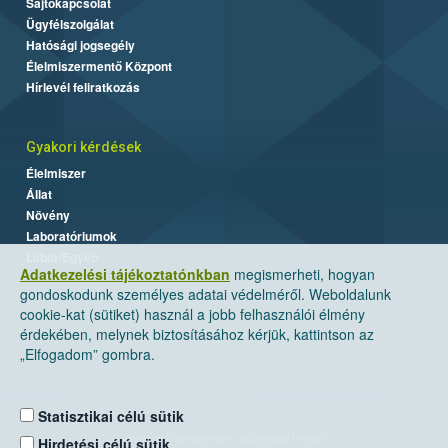
Sajtókapcsolat
Ügyfélszolgálat
Hatósági jogsegély
Élelmiszermentő Központ
Hírlevél feliratkozás
Gyakori kérdések
Élelmiszer
Állat
Növény
Laboratóriumok
Labor/Egyéb
Adatkezelési tájékoztatónkban
megismerheti, hogyan
gondoskodunk személyes adatai védelméről. Weboldalunk
cookie-kat (sütiket) használ a jobb felhasználói élmény
érdekében, melynek biztosításához kérjük, kattintson az
„Elfogadom” gombra.
Statisztikai célú sütik
Nemzeti Élelmiszerlánc-biztonsági Hivatal
Hirdetési célú sütik