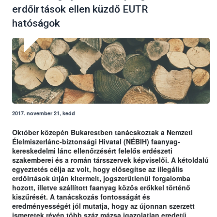
erdőirtások ellen küzdő EUTR
hatóságok
2017. november 21, kedd
Október közepén Bukarestben tanácskoztak a Nemzeti
Élelmiszerlánc-biztonsági Hivatal (NÉBIH) faanyag-
kereskedelmi lánc ellenőrzésért felelős erdészeti
szakemberei és a román társszervek képviselői. A kétoldalú
egyeztetés célja az volt, hogy elősegítse az illegális
erdőirtások útján kitermelt, jogszerűtlenül forgalomba
hozott, illetve szállított faanyag közös erőkkel történő
kiszűrését. A tanácskozás fontosságát és
eredményességét jól mutatja, hogy az újonnan szerzett
ismeretek révén több száz mázsa igazolatlan eredetű