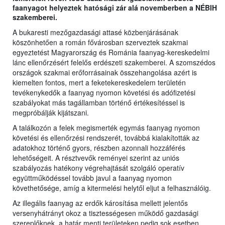
faanyagot helyeztek hatósági zár alá novemberben a NÉBIH
szakemberei.
A bukaresti mezőgazdasági attasé közbenjárásának
köszönhetően a román fővárosban szerveztek szakmai
egyeztetést Magyarország és Románia faanyag-kereskedelmi
lánc ellenőrzésért felelős erdészeti szakemberei. A szomszédos
országok szakmai erőforrásainak összehangolása azért is
kiemelten fontos, mert a feketekereskedelem területén
tevékenykedők a faanyag nyomon követési és adófizetési
szabályokat más tagállamban történő értékesítéssel is
megpróbálják kijátszani.
A találkozón a felek megismerték egymás faanyag nyomon
követési és ellenőrzési rendszerét, továbbá kialakították az
adatokhoz történő gyors, részben azonnali hozzáférés
lehetőségeit. A résztvevők reményei szerint az uniós
szabályozás hatékony végrehajtását szolgáló operatív
együttműködéssel tovább javul a faanyag nyomon
követhetősége, amíg a kitermelési helytől eljut a felhasználóig.
Az illegális faanyag az erdők károsítása mellett jelentős
versenyhátrányt okoz a tisztességesen működő gazdasági
szereplőknek, a határ menti területeken pedig sok esetben