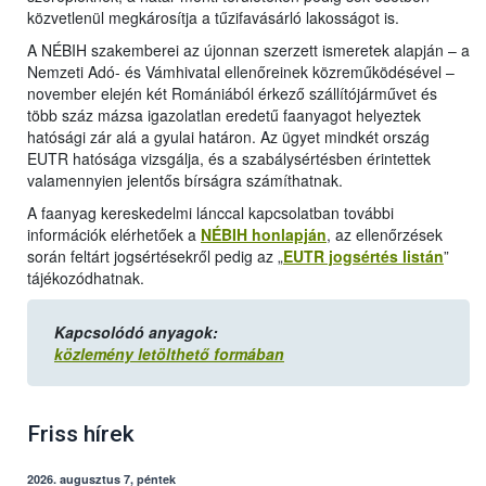
közvetlenül megkárosítja a tűzifavásárló lakosságot is.
A NÉBIH szakemberei az újonnan szerzett ismeretek alapján – a
Nemzeti Adó- és Vámhivatal ellenőreinek közreműködésével –
november elején két Romániából érkező szállítójárművet és
több száz mázsa igazolatlan eredetű faanyagot helyeztek
hatósági zár alá a gyulai határon. Az ügyet mindkét ország
EUTR hatósága vizsgálja, és a szabálysértésben érintettek
valamennyien jelentős bírságra számíthatnak.
A faanyag kereskedelmi lánccal kapcsolatban további
információk elérhetőek a
NÉBIH honlapján
, az ellenőrzések
során feltárt jogsértésekről pedig az „
EUTR jogsértés listán
”
tájékozódhatnak.
Kapcsolódó anyagok:
közlemény letölthető formában
Friss hírek
2026. augusztus 7, péntek