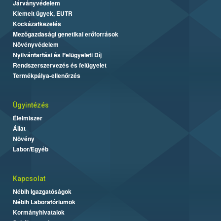
Járványvédelem
Kiemelt ügyek, EUTR
Kockázatkezelés
Mezőgazdasági genetikai erőforrások
Növényvédelem
Nyilvántartási és Felügyeleti Díj
Rendszerszervezés és felügyelet
Termékpálya-ellenőrzés
Ügyintézés
Élelmiszer
Állat
Növény
Labor/Egyéb
Kapcsolat
Nébih Igazgatóságok
Nébih Laboratóriumok
Kormányhivatalok