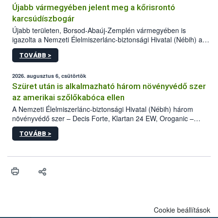
Újabb vármegyében jelent meg a kőrisrontó
karcsúdíszbogár
Újabb területen, Borsod-Abaúj-Zemplén vármegyében is
igazolta a Nemzeti Élelmiszerlánc-biztonsági Hivatal (Nébih) a
kőrisrontó karcsúdíszbogár (Agrilus planipennis) jelenlétét. A
TOVÁBB >
kártevőt nem csak színcsapdában találták meg, de már fertőzött
fában is azonosították. A növényvédelmi szakemberek folytatják
az intenzív felderítést, emellett az intézkedéseket a szlovák
2026. augusztus 6, csütörtök
hatósággal is összehangolják a terjedés megállítása érdekében.
Szüret után is alkalmazható három növényvédő szer
az amerikai szőlőkabóca ellen
A Nemzeti Élelmiszerlánc-biztonsági Hivatal (Nébih) három
növényvédő szer – Decis Forte, Klartan 24 EW, Oroganic –
engedélyokiratát módosította, így azok a szüretet követően,
TOVÁBB >
egészen a vesszőérettség (BBCH 91) stádiumáig
felhasználhatóak a szőlőben. A kiterjesztések célja, hogy a korai
érésű szőlőkben is legyen lehetőség a károsító elleni további
védekezésre. Az Oroganic készítmény kis kiszerelésben kiskerti
felhasználók számára is elérhető és ökológiai termesztésben is
engedélyezett.
Cookie beállítások