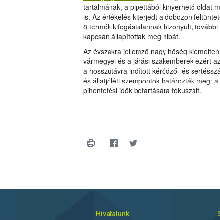
tartalmának, a pipettából kinyerhető oldat
is. Az értékelés kiterjedt a dobozon feltüntet
8 termék kifogástalannak bizonyult, továb
kapcsán állapítottak meg hibát.
Az évszakra jellemző nagy hőség kiemelten 
vármegyei és a járási szakemberek ezért az
a hosszútávra indított kérődző- és sertésszá
és állatjóléti szempontok határozták meg: a
pihentetési idők betartására fókuszált.
Hivatalunk