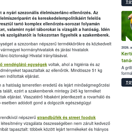
TO
módos
egész
t a nyári szezonális élelmiszerlánc-ellenőrzés. Az
felha
lelmiszeriparért és kereskedelempolitikáért felelős
célja
eresztül tartó komplex ellenőrzés-sorozat folyamán
lehet
t, valamint nyári táborokat is vizsgált a hatóság. Idén
Az Or
ek szolgáltatóit is fokozottan figyelték a szakemberek.
felha
terme
enységet a szezonban népszerű termékkörökre és közkedvelt
2026. 
 vármegyei kormányhivatalok és járási hivatalok
Kert
nc-biztonsági Hivatal irányításával.
taná
lő vendéglátó egységek
voltak, ahol a higiénia és az
A gri
redményeket tapasztaltak az ellenőrök. Mindössze 51 kg
formá
n indítottak eljárást.
romlá
TO
szapo
 a hatóság ismeretlen eredetű és lejárt minőségmegőrzési
sütög
is talált, ezért a szakemberek mintegy 245 kg terméket
techni
tak eljárást. Visszatérő hibaként jelentkezett a rovarháló és
alapa
b esetben adódott gond a dolgozók egészségügyi
higié
hőkez
 rendkívül népszerű
strandbüfék és street foodok
tárol
 létesítmény vizsgálata összességében nem zárult kedvező
Hivat
a biz
bát tapasztalt: többek között lejárt termékeket és hiányos