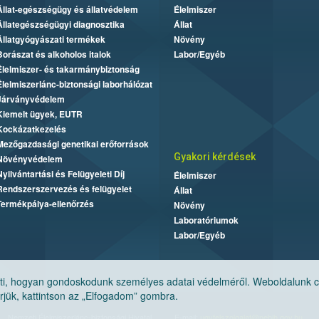
Állat-egészségügy és állatvédelem
Élelmiszer
Állategészségügyi diagnosztika
Állat
Állatgyógyászati termékek
Növény
Borászat és alkoholos italok
Labor/Egyéb
Élelmiszer- és takarmánybiztonság
Élelmiszerlánc-biztonsági laborhálózat
Járványvédelem
Kiemelt ügyek, EUTR
Kockázatkezelés
Mezőgazdasági genetikai erőforrások
Gyakori kérdések
Növényvédelem
Nyilvántartási és Felügyeleti Díj
Élelmiszer
Rendszerszervezés és felügyelet
Állat
Termékpálya-ellenőrzés
Növény
Laboratóriumok
Labor/Egyéb
, hogyan gondoskodunk személyes adatai védelméről. Weboldalunk cook
jük, kattintson az „Elfogadom” gombra.
Nemzeti Élelmiszerlánc-biztonsági Hivatal
E-mail:
ugyfelszolgalat@nebih.gov.hu