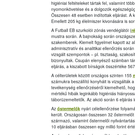
higiéniai feltételeket tártak fel, valamint t
nyomonkövetése és a dolgozók egészségügy
Összesen 48 esetben indítottak eljárást. A k
Emellett 205 kg élelmiszer kivonására is sor
A Futball EB szurkolói zónás vendéglátói (
r
mustra során. A bajnokság során országsze
szakemberek. Kiemelt figyelmet kapott az al
adminisztratív és analitikai ellenőrzés sorá
vizsgált szempontok ‒ pl. tisztaság, szakosí
bizonyultak. Csupán elenyésző számban tárta
eljárás, a kiszabott bírságok összértéke 567 
A célterületek között országos szinten 155
n
számukra beszállító konyháit is vizsgálták a 
tevékenység ellenőrzéséről kiemelhető, hog
mértékű hibák leginkább higiéniás hiányos
táborüzemeltetők. Az akció során 6 eljárás i
Az
őstermelők
nyári célellenőrzése folyamán
került. Országosan összesen 32 őstermelőt 
származó, valamint őstermelői nyilvántartás
10 eljárásban összesen egy millió forint ért