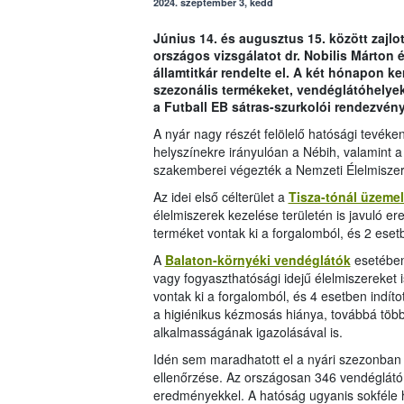
2024. szeptember 3, kedd
Június 14. és augusztus 15. között zajlot
országos vizsgálatot dr. Nobilis Márton é
államtitkár rendelte el. A két hónapon k
szezonális termékeket, vendéglátóhelyeke
a Futball EB sátras-szurkolói rendezvény
A nyár nagy részét felölelő hatósági tevék
helyszínekre irányulóan a Nébih, valamint a
szakemberei végezték a Nemzeti Élelmiszerlá
Az idei első célterület a
Tisza-tónál üzeme
élelmiszerek kezelése területén is javuló e
terméket vontak ki a forgalomból, és 2 esetbe
A
Balaton-környéki vendéglátók
esetében
vagy fogyaszthatósági idejű élelmiszereket 
vontak ki a forgalomból, és 4 esetben indítot
a higiénikus kézmosás hiánya, továbbá töb
alkalmasságának igazolásával is.
Idén sem maradhatott el a nyári szezonban
ellenőrzése. Az országosan 346 vendéglátó
eredményekkel. A hatóság ugyanis sokféle hi