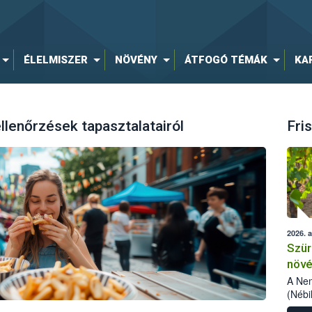
ÉLELMISZER
NÖVÉNY
ÁTFOGÓ TÉMÁK
KA
llenőrzések tapasztalatairól
Fris
2026. 
Szür
növé
szől
A Nem
(Nébi
Klart