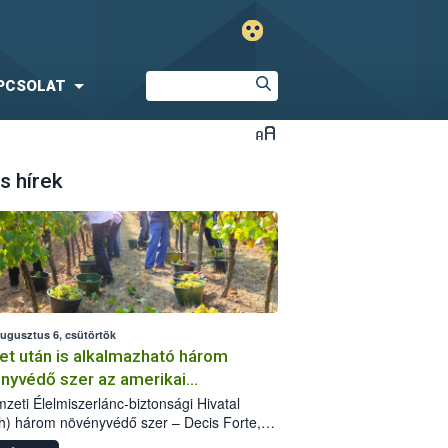
PCSOLAT
s hírek
augusztus 6, csütörtök
et után is alkalmazható három
nyvédő szer az amerikai
őkabóca ellen
zeti Élelmiszerlánc-biztonsági Hivatal
h) három növényvédő szer – Decis Forte,
an 24 EW, Oroganic – engedélyokiratát