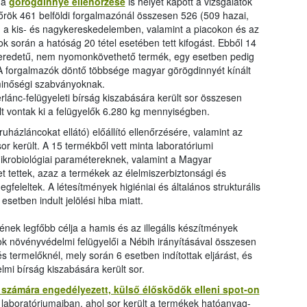
 a
görögdinnye ellenőrzése
is helyet kapott a vizsgálatok
rök 461 belföldi forgalmazónál összesen 526 (509 hazai,
nél, a kis- és nagykereskedelemben, valamint a piacokon és az
ok során a hatóság 20 tétel esetében tett kifogást. Ebből 14
n eredetű, nem nyomonkövethető termék, egy esetben pedig
 A forgalmazók döntő többsége magyar görögdinnyét kínált
minőségi szabványoknak.
erlánc-felügyeleti bírság kiszabására került sor összesen
lt vontak ki a felügyelők 6.280 kg mennyiségben.
ázláncokat ellátó) előállító ellenőrzésére, valamint az
 sor került. A 15 termékből vett minta laboratóriumi
ikrobiológiai paramétereknek, valamint a Magyar
t tettek, azaz a termékek az élelmiszerbiztonsági és
leltek. A létesítmények higiéniai és általános strukturális
esetben indult jelölési hiba miatt.
nek legfőbb célja a hamis és az illegális készítmények
ok növényvédelmi felügyelői a Nébih irányításával összesen
s termelőknél, mely során 6 esetben indítottak eljárást, és
mi bírság kiszabására került sor.
számára engedélyezett, külső élősködők elleni spot-on
 laboratóriumaiban, ahol sor került a termékek hatóanyag-