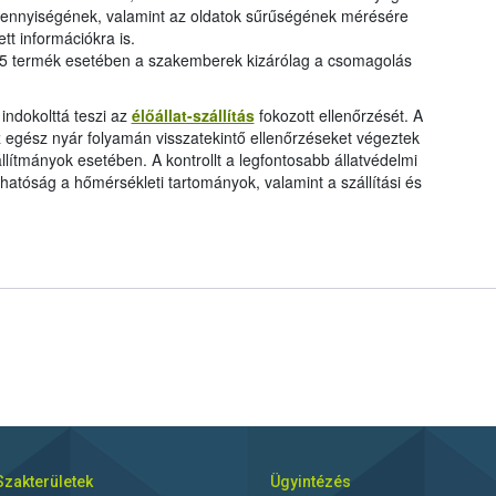
 mennyiségének, valamint az oldatok sűrűségének mérésére
ett információkra is.
bi 5 termék esetében a szakemberek kizárólag a csomagolás
indokolttá teszi az
élőállat-szállítás
fokozott ellenőrzését. A
 egész nyár folyamán visszatekintő ellenőrzéseket végeztek
llítmányok esetében. A kontrollt a legfontosabb állatvédelmi
 hatóság a hőmérsékleti tartományok, valamint a szállítási és
Szakterületek
Ügyintézés