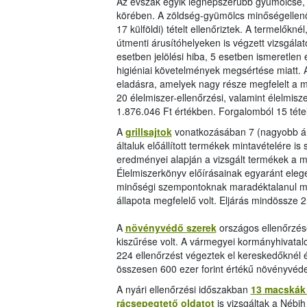
Az évszak egyik legnépszerűbb gyümölcse,
körében. A zöldség-gyümölcs minőségellenő
17 külföldi) tételt ellenőriztek. A termelők
útmenti árusítóhelyeken is végzett vizsgálat
esetben jelölési hiba, 5 esetben ismeretle
higiéniai követelmények megsértése miatt.
eladásra, amelyek nagy része megfelelt a 
20 élelmiszer-ellenőrzési, valamint élelmisz
1.876.046 Ft értékben. Forgalomból 15 téte
A
grillsajtok
vonatkozásában 7 (nagyobb áruh
általuk előállított termékek mintavételére is
eredményei alapján a vizsgált termékek a m
Élelmiszerkönyv előírásainak egyaránt elege
minőségi szempontoknak maradéktalanul megfe
állapota megfelelő volt. Eljárás mindössze 2 
A
növényvédő szerek
országos ellenőrzésé
kiszűrése volt. A vármegyei kormányhivatal
224 ellenőrzést végeztek el kereskedőknél é
összesen 600 ezer forint értékű növényvédel
A nyári ellenőrzési időszakban
13 macskák 
rácsepegtető oldatot
is vizsgáltak a Nébih