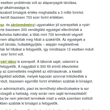
öbb esetben problémás volt az alapanyagok tárolása,
i alkalmassága is.
iszabott bírságok értéke meghaladta a 3 millió forintot.
 került összesen 703 ezer forint értékben.
ész
- és
záróeredmény
) ugyanakkor jól szerepeltek a nyári
rte összesen 200 vendéglátó egységet ellenőriztek a
koholos italkínálat, a több mint 700 terméknél végzett
n nem állapítottak meg hibát a szakértők. Az egységek a
tott tárolás, hulladékgyűjtés ‒ alapján megfelelőnek
k fel hibákat a felügyelők, így mindössze 12 esetben indult
ezer forint volt.
yári tábor
is szerepelt. A táborok saját, valamint a
felügyelők. A nagyjából 6.300 főt érintő étkeztetési
y az üzemeltetés megfelelt az előírásoknak, a kisebb
ságokból adódtak, melyek kapcsán azonnal intézkedtek a
ndult, összesen egymillió forint értékben szabtak ki bírságot.
 adminisztratív, piaci és termőhelyi ellenőrzésekre is sor
vizsgált a hatóság, mely során nem saját termesztésből
ba be nem jelentett termékek miatt a velük szemben indított
ékben szabtak ki bírságot a felügyelők.