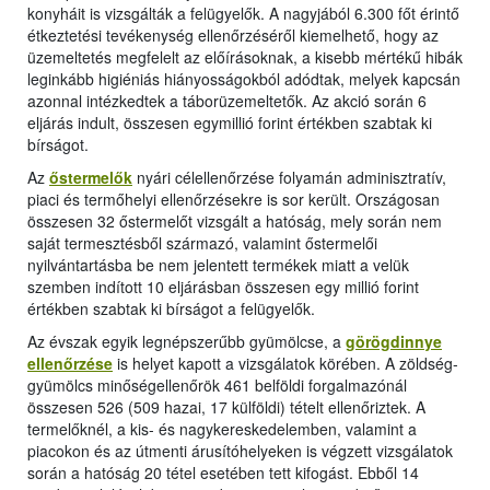
konyháit is vizsgálták a felügyelők. A nagyjából 6.300 főt érintő
étkeztetési tevékenység ellenőrzéséről kiemelhető, hogy az
üzemeltetés megfelelt az előírásoknak, a kisebb mértékű hibák
leginkább higiéniás hiányosságokból adódtak, melyek kapcsán
azonnal intézkedtek a táborüzemeltetők. Az akció során 6
eljárás indult, összesen egymillió forint értékben szabtak ki
bírságot.
Az
őstermelők
nyári célellenőrzése folyamán adminisztratív,
piaci és termőhelyi ellenőrzésekre is sor került. Országosan
összesen 32 őstermelőt vizsgált a hatóság, mely során nem
saját termesztésből származó, valamint őstermelői
nyilvántartásba be nem jelentett termékek miatt a velük
szemben indított 10 eljárásban összesen egy millió forint
értékben szabtak ki bírságot a felügyelők.
Az évszak egyik legnépszerűbb gyümölcse, a
görögdinnye
ellenőrzése
is helyet kapott a vizsgálatok körében. A zöldség-
gyümölcs minőségellenőrök 461 belföldi forgalmazónál
összesen 526 (509 hazai, 17 külföldi) tételt ellenőriztek. A
termelőknél, a kis- és nagykereskedelemben, valamint a
piacokon és az útmenti árusítóhelyeken is végzett vizsgálatok
során a hatóság 20 tétel esetében tett kifogást. Ebből 14