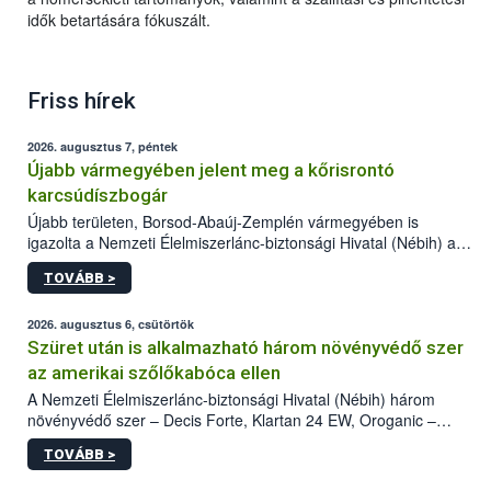
idők betartására fókuszált.
Friss hírek
2026. augusztus 7, péntek
Újabb vármegyében jelent meg a kőrisrontó
karcsúdíszbogár
Újabb területen, Borsod-Abaúj-Zemplén vármegyében is
igazolta a Nemzeti Élelmiszerlánc-biztonsági Hivatal (Nébih) a
kőrisrontó karcsúdíszbogár (Agrilus planipennis) jelenlétét. A
TOVÁBB >
kártevőt nem csak színcsapdában találták meg, de már fertőzött
fában is azonosították. A növényvédelmi szakemberek folytatják
az intenzív felderítést, emellett az intézkedéseket a szlovák
2026. augusztus 6, csütörtök
hatósággal is összehangolják a terjedés megállítása érdekében.
Szüret után is alkalmazható három növényvédő szer
az amerikai szőlőkabóca ellen
A Nemzeti Élelmiszerlánc-biztonsági Hivatal (Nébih) három
növényvédő szer – Decis Forte, Klartan 24 EW, Oroganic –
engedélyokiratát módosította, így azok a szüretet követően,
TOVÁBB >
egészen a vesszőérettség (BBCH 91) stádiumáig
felhasználhatóak a szőlőben. A kiterjesztések célja, hogy a korai