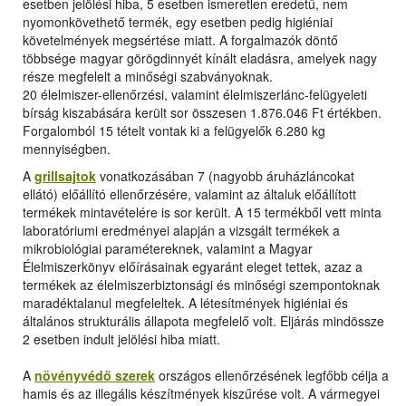
esetben jelölési hiba, 5 esetben ismeretlen eredetű, nem
nyomonkövethető termék, egy esetben pedig higiéniai
követelmények megsértése miatt. A forgalmazók döntő
többsége magyar görögdinnyét kínált eladásra, amelyek nagy
része megfelelt a minőségi szabványoknak.
20 élelmiszer-ellenőrzési, valamint élelmiszerlánc-felügyeleti
bírság kiszabására került sor összesen 1.876.046 Ft értékben.
Forgalomból 15 tételt vontak ki a felügyelők 6.280 kg
mennyiségben.
A
grillsajtok
vonatkozásában 7 (nagyobb áruházláncokat
ellátó) előállító ellenőrzésére, valamint az általuk előállított
termékek mintavételére is sor került. A 15 termékből vett minta
laboratóriumi eredményei alapján a vizsgált termékek a
mikrobiológiai paramétereknek, valamint a Magyar
Élelmiszerkönyv előírásainak egyaránt eleget tettek, azaz a
termékek az élelmiszerbiztonsági és minőségi szempontoknak
maradéktalanul megfeleltek. A létesítmények higiéniai és
általános strukturális állapota megfelelő volt. Eljárás mindössze
2 esetben indult jelölési hiba miatt.
A
növényvédő szerek
országos ellenőrzésének legfőbb célja a
hamis és az illegális készítmények kiszűrése volt. A vármegyei