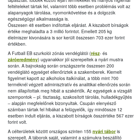
tapasztalt: többek között lejárt termékeket és hiányos higiéniai
feltételeket tártak fel, valamint több esetben problémás volt az
alapanyagok tárolása, nyomonkövetése és a dolgozók
egészségügyi alkalmassága is.
Összesen 48 esetben indítottak eljárást. A kiszabott bírságok
értéke meghaladta a 3 millió forintot. Emellett 205 kg
élelmiszer kivonására is sor került összesen 703 ezer forint
értékben.
A Futball EB szurkolói zónás vendéglátói (
rész
- és
záróeredmény
) ugyanakkor jól szerepeltek a nyári mustra
során. A bajnokság során országszerte összesen 200
vendéglátó egységet ellenőriztek a szakemberek. Kiemelt
figyelmet kapott az alkoholos italkínálat, a több mint 700
terméknél végzett adminisztratív és analitikai ellenőrzés során
nem állapítottak meg hibát a szakértők. Az egységek a vizsgált
szempontok ‒ pl. tisztaság, szakosított tárolás, hulladékgyűjtés
‒ alapján megfelelőnek bizonyultak. Csupán elenyésző
számban tártak fel hibákat a felügyelők, így mindössze 12
esetben indult eljárás, a kiszabott bírságok összértéke 567 ezer
forint volt.
A célterületek között országos szinten 155
nyári tábor
is
szerepelt. A táborok saját, valamint a számukra beszállító