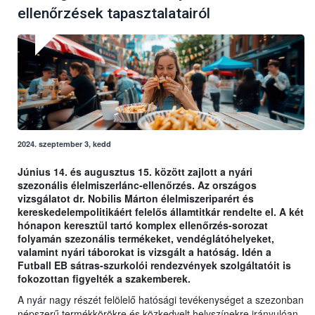
ellenőrzések tapasztalatairól
2024. szeptember 3, kedd
Június 14. és augusztus 15. között zajlott a nyári
szezonális élelmiszerlánc-ellenőrzés. Az országos
vizsgálatot dr. Nobilis Márton élelmiszeriparért és
kereskedelempolitikáért felelős államtitkár rendelte el. A két
hónapon keresztül tartó komplex ellenőrzés-sorozat
folyamán szezonális termékeket, vendéglátóhelyeket,
valamint nyári táborokat is vizsgált a hatóság. Idén a
Futball EB sátras-szurkolói rendezvények szolgáltatóit is
fokozottan figyelték a szakemberek.
A nyár nagy részét felölelő hatósági tevékenységet a szezonban
népszerű termékkörökre és közkedvelt helyszínekre irányulóan