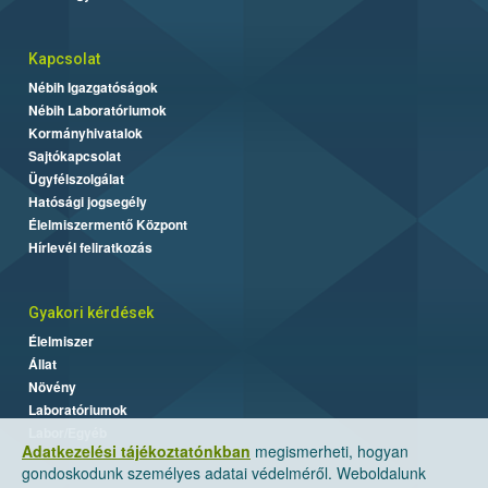
Kapcsolat
Nébih Igazgatóságok
Nébih Laboratóriumok
Kormányhivatalok
Sajtókapcsolat
Ügyfélszolgálat
Hatósági jogsegély
Élelmiszermentő Központ
Hírlevél feliratkozás
Gyakori kérdések
Élelmiszer
Állat
Növény
Laboratóriumok
Labor/Egyéb
Adatkezelési tájékoztatónkban
megismerheti, hogyan
gondoskodunk személyes adatai védelméről. Weboldalunk