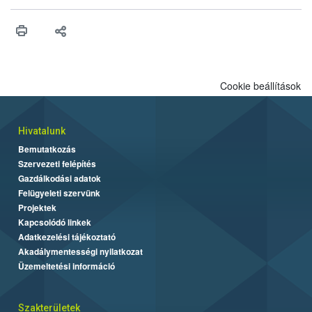
érésű szőlőkben is legyen lehetőség a károsító elleni további
védekezésre. Az Oroganic készítmény kis kiszerelésben kiskerti
felhasználók számára is elérhető és ökológiai termesztésben is
engedélyezett.
Cookie beállítások
Hivatalunk
Bemutatkozás
Szervezeti felépítés
Gazdálkodási adatok
Felügyeleti szervünk
Projektek
Kapcsolódó linkek
Adatkezelési tájékoztató
Akadálymentességi nyilatkozat
Üzemeltetési információ
Szakterületek