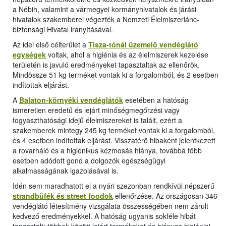
a Nébih, valamint a vármegyei kormányhivatalok és járási
hivatalok szakemberei végezték a Nemzeti Élelmiszerlánc-
biztonsági Hivatal irányításával.
Az idei első célterület a
Tisza-tónál üzemelő vendéglátó
egységek
voltak, ahol a higiénia és az élelmiszerek kezelése
területén is javuló eredményeket tapasztaltak az ellenőrök.
Mindössze 51 kg terméket vontak ki a forgalomból, és 2 esetben
indítottak eljárást.
A
Balaton-környéki vendéglátók
esetében a hatóság
ismeretlen eredetű és lejárt minőségmegőrzési vagy
fogyaszthatósági idejű élelmiszereket is talált, ezért a
szakemberek mintegy 245 kg terméket vontak ki a forgalomból,
és 4 esetben indítottak eljárást. Visszatérő hibaként jelentkezett
a rovarháló és a higiénikus kézmosás hiánya, továbbá több
esetben adódott gond a dolgozók egészségügyi
alkalmasságának igazolásával is.
Idén sem maradhatott el a nyári szezonban rendkívül népszerű
strandbüfék és street foodok
ellenőrzése. Az országosan 346
vendéglátó létesítmény vizsgálata összességében nem zárult
kedvező eredményekkel. A hatóság ugyanis sokféle hibát