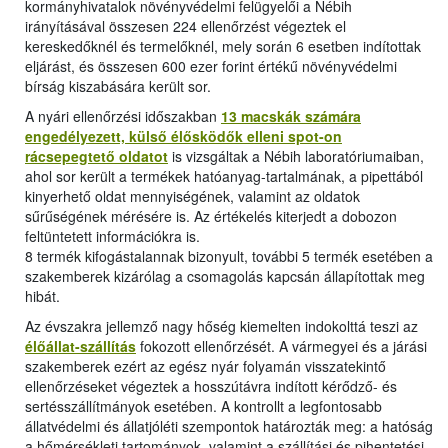
kormányhivatalok növényvédelmi felügyelői a Nébih
irányításával összesen 224 ellenőrzést végeztek el
kereskedőknél és termelőknél, mely során 6 esetben indítottak
eljárást, és összesen 600 ezer forint értékű növényvédelmi
bírság kiszabására került sor.
A nyári ellenőrzési időszakban
13 macskák számára
engedélyezett, külső élősködők elleni spot-on
rácsepegtető oldatot
is vizsgáltak a Nébih laboratóriumaiban,
ahol sor került a termékek hatóanyag-tartalmának, a pipettából
kinyerhető oldat mennyiségének, valamint az oldatok
sűrűségének mérésére is. Az értékelés kiterjedt a dobozon
feltüntetett információkra is.
8 termék kifogástalannak bizonyult, további 5 termék esetében a
szakemberek kizárólag a csomagolás kapcsán állapítottak meg
hibát.
Az évszakra jellemző nagy hőség kiemelten indokolttá teszi az
élőállat-szállítás
fokozott ellenőrzését. A vármegyei és a járási
szakemberek ezért az egész nyár folyamán visszatekintő
ellenőrzéseket végeztek a hosszútávra indított kérődző- és
sertésszállítmányok esetében. A kontrollt a legfontosabb
állatvédelmi és állatjóléti szempontok határozták meg: a hatóság
a hőmérsékleti tartományok, valamint a szállítási és pihentetési