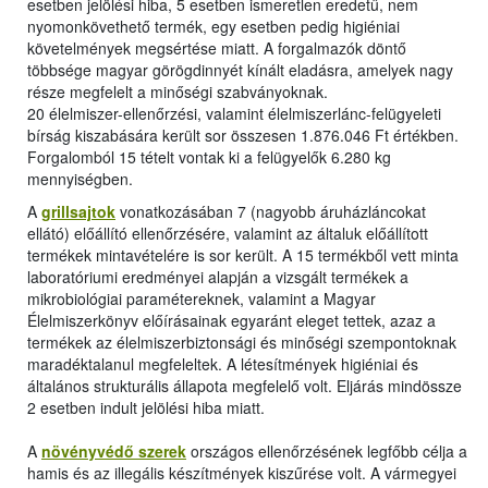
esetben jelölési hiba, 5 esetben ismeretlen eredetű, nem
nyomonkövethető termék, egy esetben pedig higiéniai
követelmények megsértése miatt. A forgalmazók döntő
többsége magyar görögdinnyét kínált eladásra, amelyek nagy
része megfelelt a minőségi szabványoknak.
20 élelmiszer-ellenőrzési, valamint élelmiszerlánc-felügyeleti
bírság kiszabására került sor összesen 1.876.046 Ft értékben.
Forgalomból 15 tételt vontak ki a felügyelők 6.280 kg
mennyiségben.
A
grillsajtok
vonatkozásában 7 (nagyobb áruházláncokat
ellátó) előállító ellenőrzésére, valamint az általuk előállított
termékek mintavételére is sor került. A 15 termékből vett minta
laboratóriumi eredményei alapján a vizsgált termékek a
mikrobiológiai paramétereknek, valamint a Magyar
Élelmiszerkönyv előírásainak egyaránt eleget tettek, azaz a
termékek az élelmiszerbiztonsági és minőségi szempontoknak
maradéktalanul megfeleltek. A létesítmények higiéniai és
általános strukturális állapota megfelelő volt. Eljárás mindössze
2 esetben indult jelölési hiba miatt.
A
növényvédő szerek
országos ellenőrzésének legfőbb célja a
hamis és az illegális készítmények kiszűrése volt. A vármegyei