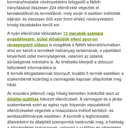
kormányhivatalok növényvédelmi felügyelői a Nébih
irányításával összesen 224 ellenőrzést végeztek el
kereskedőknél és termelőknél, mely során 6 esetben indítottak
eljárást, és összesen 600 ezer forint értékű növényvédelmi
bírság kiszabására került sor.
A nyári ellenőrzési időszakban
13 macskák számára
engedélyezett, külső élősködők elleni spot-on
rácsepegtető oldatot
is vizsgáltak a Nébih laboratóriumaiban,
ahol sor került a termékek hatóanyag-tartalmának, a pipettából
kinyerhető oldat mennyiségének, valamint az oldatok
sűrűségének mérésére is. Az értékelés kiterjedt a dobozon
feltüntetett információkra is.
8 termék kifogástalannak bizonyult, további 5 termék esetében a
szakemberek kizárólag a csomagolás kapcsán állapítottak meg
hibát.
Az évszakra jellemző nagy hőség kiemelten indokolttá teszi az
élőállat-szállítás
fokozott ellenőrzését. A vármegyei és a járási
szakemberek ezért az egész nyár folyamán visszatekintő
ellenőrzéseket végeztek a hosszútávra indított kérődző- és
sertésszállítmányok esetében. A kontrollt a legfontosabb
állatvédelmi és állatjóléti szempontok határozták meg: a hatóság
a hőmérsékleti tartományok, valamint a szállítási és pihentetési