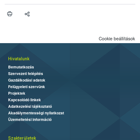
érésű szőlőkben is legyen lehetőség a károsító elleni további
védekezésre. Az Oroganic készítmény kis kiszerelésben kiskerti
felhasználók számára is elérhető és ökológiai termesztésben is
engedélyezett.
Cookie beállítások
Hivatalunk
Bemutatkozás
Szervezeti felépítés
Gazdálkodási adatok
Felügyeleti szervünk
Projektek
Kapcsolódó linkek
Adatkezelési tájékoztató
Akadálymentességi nyilatkozat
Üzemeltetési információ
Szakterületek