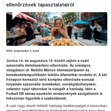
ellenőrzések tapasztalatairól
2024. szeptember 3, kedd
Június 14. és augusztus 15. között zajlott a nyári
szezonális élelmiszerlánc-ellenőrzés. Az országos
vizsgálatot dr. Nobilis Márton élelmiszeriparért és
kereskedelempolitikáért felelős államtitkár rendelte el. A két
hónapon keresztül tartó komplex ellenőrzés-sorozat
folyamán szezonális termékeket, vendéglátóhelyeket,
valamint nyári táborokat is vizsgált a hatóság. Idén a
Futball EB sátras-szurkolói rendezvények szolgáltatóit is
fokozottan figyelték a szakemberek.
A nyár nagy részét felölelő hatósági tevékenységet a szezonban
népszerű termékkörökre és közkedvelt helyszínekre irányulóan