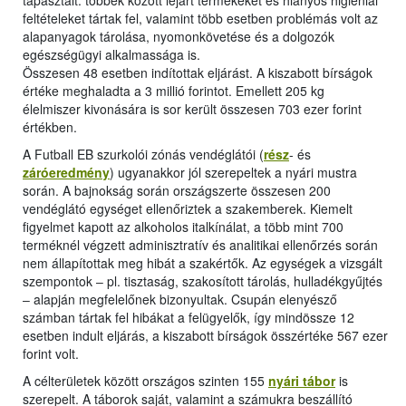
tapasztalt: többek között lejárt termékeket és hiányos higiéniai
feltételeket tártak fel, valamint több esetben problémás volt az
alapanyagok tárolása, nyomonkövetése és a dolgozók
egészségügyi alkalmassága is.
Összesen 48 esetben indítottak eljárást. A kiszabott bírságok
értéke meghaladta a 3 millió forintot. Emellett 205 kg
élelmiszer kivonására is sor került összesen 703 ezer forint
értékben.
A Futball EB szurkolói zónás vendéglátói (
rész
- és
záróeredmény
) ugyanakkor jól szerepeltek a nyári mustra
során. A bajnokság során országszerte összesen 200
vendéglátó egységet ellenőriztek a szakemberek. Kiemelt
figyelmet kapott az alkoholos italkínálat, a több mint 700
terméknél végzett adminisztratív és analitikai ellenőrzés során
nem állapítottak meg hibát a szakértők. Az egységek a vizsgált
szempontok ‒ pl. tisztaság, szakosított tárolás, hulladékgyűjtés
‒ alapján megfelelőnek bizonyultak. Csupán elenyésző
számban tártak fel hibákat a felügyelők, így mindössze 12
esetben indult eljárás, a kiszabott bírságok összértéke 567 ezer
forint volt.
A célterületek között országos szinten 155
nyári tábor
is
szerepelt. A táborok saját, valamint a számukra beszállító