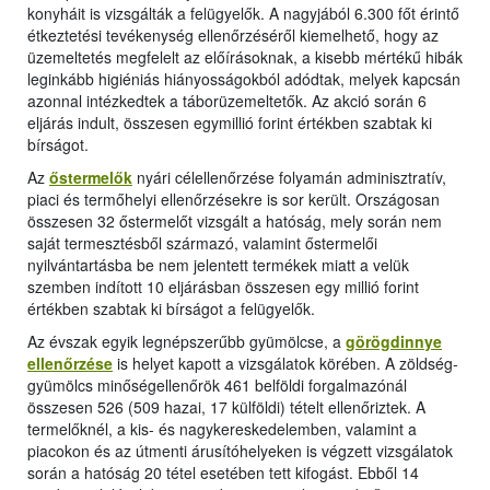
konyháit is vizsgálták a felügyelők. A nagyjából 6.300 főt érintő
étkeztetési tevékenység ellenőrzéséről kiemelhető, hogy az
üzemeltetés megfelelt az előírásoknak, a kisebb mértékű hibák
leginkább higiéniás hiányosságokból adódtak, melyek kapcsán
azonnal intézkedtek a táborüzemeltetők. Az akció során 6
eljárás indult, összesen egymillió forint értékben szabtak ki
bírságot.
Az
őstermelők
nyári célellenőrzése folyamán adminisztratív,
piaci és termőhelyi ellenőrzésekre is sor került. Országosan
összesen 32 őstermelőt vizsgált a hatóság, mely során nem
saját termesztésből származó, valamint őstermelői
nyilvántartásba be nem jelentett termékek miatt a velük
szemben indított 10 eljárásban összesen egy millió forint
értékben szabtak ki bírságot a felügyelők.
Az évszak egyik legnépszerűbb gyümölcse, a
görögdinnye
ellenőrzése
is helyet kapott a vizsgálatok körében. A zöldség-
gyümölcs minőségellenőrök 461 belföldi forgalmazónál
összesen 526 (509 hazai, 17 külföldi) tételt ellenőriztek. A
termelőknél, a kis- és nagykereskedelemben, valamint a
piacokon és az útmenti árusítóhelyeken is végzett vizsgálatok
során a hatóság 20 tétel esetében tett kifogást. Ebből 14