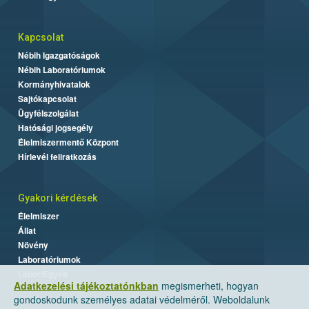
Kapcsolat
Nébih Igazgatóságok
Nébih Laboratóriumok
Kormányhivatalok
Sajtókapcsolat
Ügyfélszolgálat
Hatósági jogsegély
Élelmiszermentő Központ
Hírlevél feliratkozás
Gyakori kérdések
Élelmiszer
Állat
Növény
Laboratóriumok
Labor/Egyéb
Adatkezelési tájékoztatónkban
megismerheti, hogyan
gondoskodunk személyes adatai védelméről. Weboldalunk