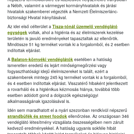
a Nébih, valamint a vármegyei kormányhivatalok és járási
hivatalok szakemberei végezték a Nemzeti Élelmiszerlánc-
biztonsági Hivatal irányításával.
Az idei első célterület a
Tisza-tónál üzemelő vendéglátó
egységek
voltak, ahol a higiénia és az élelmiszerek kezelése
területén is javuló eredményeket tapasztaltak az ellenőrök.
Mindössze 51 kg terméket vontak ki a forgalomból, és 2 esetben
indítottak eljárást.
A
Balaton-környéki vendéglátók
esetében a hatóság
ismeretlen eredetű és lejárt minőségmegőrzési vagy
fogyaszthatósági idejű élelmiszereket is talált, ezért a
szakemberek mintegy 245 kg terméket vontak ki a forgalomból,
és 4 esetben indítottak eljárást. Visszatérő hibaként jelentkezett
a rovarháló és a higiénikus kézmosás hiánya, továbbá több
esetben adódott gond a dolgozók egészségügyi
alkalmasságának igazolásával is.
Idén sem maradhatott el a nyári szezonban rendkívül népszerű
strandbüfék és street foodok
ellenőrzése. Az országosan 346
vendéglátó létesítmény vizsgálata összességében nem zárult
kedvező eredményekkel. A hatóság ugyanis sokféle hibát