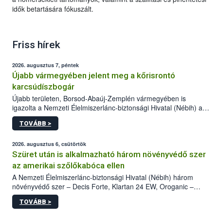
idők betartására fókuszált.
Friss hírek
2026. augusztus 7, péntek
Újabb vármegyében jelent meg a kőrisrontó
karcsúdíszbogár
Újabb területen, Borsod-Abaúj-Zemplén vármegyében is
igazolta a Nemzeti Élelmiszerlánc-biztonsági Hivatal (Nébih) a
kőrisrontó karcsúdíszbogár (Agrilus planipennis) jelenlétét. A
TOVÁBB >
kártevőt nem csak színcsapdában találták meg, de már fertőzött
fában is azonosították. A növényvédelmi szakemberek folytatják
az intenzív felderítést, emellett az intézkedéseket a szlovák
2026. augusztus 6, csütörtök
hatósággal is összehangolják a terjedés megállítása érdekében.
Szüret után is alkalmazható három növényvédő szer
az amerikai szőlőkabóca ellen
A Nemzeti Élelmiszerlánc-biztonsági Hivatal (Nébih) három
növényvédő szer – Decis Forte, Klartan 24 EW, Oroganic –
engedélyokiratát módosította, így azok a szüretet követően,
TOVÁBB >
egészen a vesszőérettség (BBCH 91) stádiumáig
felhasználhatóak a szőlőben. A kiterjesztések célja, hogy a korai