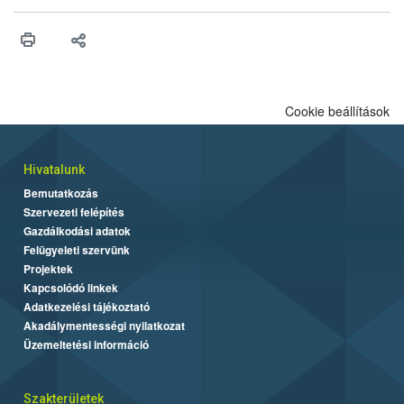
higiéniai szabályok betartása, a megfelelő hőkezelés, valamint a
maradékok szakszerű tárolása. A Nemzeti Élelmiszerlánc-
biztonsági Hivatal (Nébih) Oktatási Programja összegyűjtötte a
biztonságos grillezés legfontosabb tudnivalóit.
Cookie beállítások
Hivatalunk
Bemutatkozás
Szervezeti felépítés
Gazdálkodási adatok
Felügyeleti szervünk
Projektek
Kapcsolódó linkek
Adatkezelési tájékoztató
Akadálymentességi nyilatkozat
Üzemeltetési információ
Szakterületek