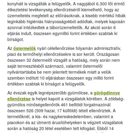
konyháit is vizsgálták a felügyelők. A nagyjából 6.300 főt érintő
étkeztetési tevékenység ellenőrzéséről kiemelhető, hogy az
üzemeltetés megfelelt az előírásoknak, a kisebb mértékű hibák
leginkább higiéniás hiányosságokból adódtak, melyek kapcsán
azonnal intézkedtek a táborüzemeltetők. Az akció során 6
eljárás indult, összesen egymillió forint értékben szabtak ki
bírságot.
Az
őstermelők
nyári célellenőrzése folyamán adminisztratív,
piaci és termőhelyi ellenőrzésekre is sor került. Országosan
összesen 32 őstermelőt vizsgált a hatóság, mely során nem
saját termesztésből származó, valamint őstermelői
nyilvántartásba be nem jelentett termékek miatt a velük
szemben indított 10 eljárásban összesen egy millió forint
értékben szabtak ki bírságot a felügyelők.
Az évszak egyik legnépszerűbb gyümölcse, a
görögdinnye
ellenőrzése
is helyet kapott a vizsgálatok körében. A zöldség-
gyümölcs minőségellenőrök 461 belföldi forgalmazónál
összesen 526 (509 hazai, 17 külföldi) tételt ellenőriztek. A
termelőknél, a kis- és nagykereskedelemben, valamint a
piacokon és az útmenti árusítóhelyeken is végzett vizsgálatok
során a hatóság 20 tétel esetében tett kifogást. Ebből 14