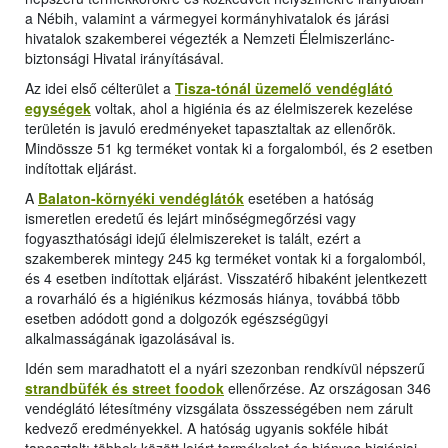
a Nébih, valamint a vármegyei kormányhivatalok és járási
hivatalok szakemberei végezték a Nemzeti Élelmiszerlánc-
biztonsági Hivatal irányításával.
Az idei első célterület a
Tisza-tónál üzemelő vendéglátó
egységek
voltak, ahol a higiénia és az élelmiszerek kezelése
területén is javuló eredményeket tapasztaltak az ellenőrök.
Mindössze 51 kg terméket vontak ki a forgalomból, és 2 esetben
indítottak eljárást.
A
Balaton-környéki vendéglátók
esetében a hatóság
ismeretlen eredetű és lejárt minőségmegőrzési vagy
fogyaszthatósági idejű élelmiszereket is talált, ezért a
szakemberek mintegy 245 kg terméket vontak ki a forgalomból,
és 4 esetben indítottak eljárást. Visszatérő hibaként jelentkezett
a rovarháló és a higiénikus kézmosás hiánya, továbbá több
esetben adódott gond a dolgozók egészségügyi
alkalmasságának igazolásával is.
Idén sem maradhatott el a nyári szezonban rendkívül népszerű
strandbüfék és street foodok
ellenőrzése. Az országosan 346
vendéglátó létesítmény vizsgálata összességében nem zárult
kedvező eredményekkel. A hatóság ugyanis sokféle hibát