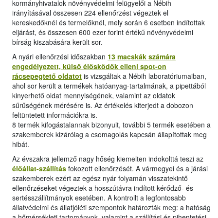
kormányhivatalok növényvédelmi felügyelői a Nébih
irányításával összesen 224 ellenőrzést végeztek el
kereskedőknél és termelőknél, mely során 6 esetben indítottak
eljárást, és összesen 600 ezer forint értékű növényvédelmi
bírság kiszabására került sor.
A nyári ellenőrzési időszakban
13 macskák számára
engedélyezett, külső élősködők elleni spot-on
rácsepegtető oldatot
is vizsgáltak a Nébih laboratóriumaiban,
ahol sor került a termékek hatóanyag-tartalmának, a pipettából
kinyerhető oldat mennyiségének, valamint az oldatok
sűrűségének mérésére is. Az értékelés kiterjedt a dobozon
feltüntetett információkra is.
8 termék kifogástalannak bizonyult, további 5 termék esetében a
szakemberek kizárólag a csomagolás kapcsán állapítottak meg
hibát.
Az évszakra jellemző nagy hőség kiemelten indokolttá teszi az
élőállat-szállítás
fokozott ellenőrzését. A vármegyei és a járási
szakemberek ezért az egész nyár folyamán visszatekintő
ellenőrzéseket végeztek a hosszútávra indított kérődző- és
sertésszállítmányok esetében. A kontrollt a legfontosabb
állatvédelmi és állatjóléti szempontok határozták meg: a hatóság
a hőmérsékleti tartományok, valamint a szállítási és pihentetési