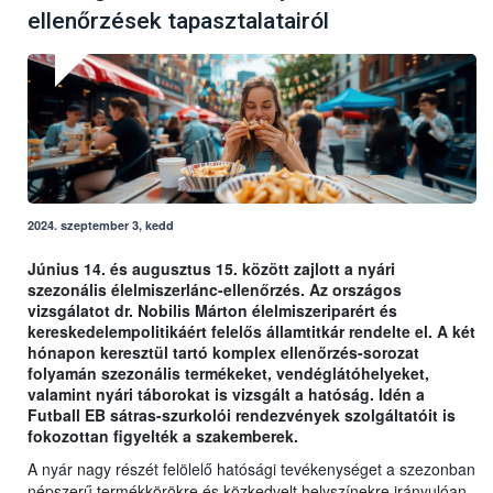
ellenőrzések tapasztalatairól
2024. szeptember 3, kedd
Június 14. és augusztus 15. között zajlott a nyári
szezonális élelmiszerlánc-ellenőrzés. Az országos
vizsgálatot dr. Nobilis Márton élelmiszeriparért és
kereskedelempolitikáért felelős államtitkár rendelte el. A két
hónapon keresztül tartó komplex ellenőrzés-sorozat
folyamán szezonális termékeket, vendéglátóhelyeket,
valamint nyári táborokat is vizsgált a hatóság. Idén a
Futball EB sátras-szurkolói rendezvények szolgáltatóit is
fokozottan figyelték a szakemberek.
A nyár nagy részét felölelő hatósági tevékenységet a szezonban
népszerű termékkörökre és közkedvelt helyszínekre irányulóan