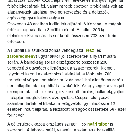
tapasztalt: többek között lejárt termékeket és hiányos higiéniai
feltételeket tártak fel, valamint több esetben problémás volt az
alapanyagok tárolása, nyomonkövetése és a dolgozók
egészségügyi alkalmassága is.
Összesen 48 esetben indítottak eljárást. A kiszabott bírságok
értéke meghaladta a 3 millió forintot. Emellett 205 kg
élelmiszer kivonására is sor került összesen 703 ezer forint
értékben.
A Futball EB szurkolói zónás vendéglátói (
rész
- és
záróeredmény
) ugyanakkor jól szerepeltek a nyári mustra
során. A bajnokság során országszerte összesen 200
vendéglátó egységet ellenőriztek a szakemberek. Kiemelt
figyelmet kapott az alkoholos italkínálat, a több mint 700
terméknél végzett adminisztratív és analitikai ellenőrzés során
nem állapítottak meg hibát a szakértők. Az egységek a vizsgált
szempontok ‒ pl. tisztaság, szakosított tárolás, hulladékgyűjtés
‒ alapján megfelelőnek bizonyultak. Csupán elenyésző
számban tártak fel hibákat a felügyelők, így mindössze 12
esetben indult eljárás, a kiszabott bírságok összértéke 567 ezer
forint volt.
A célterületek között országos szinten 155
nyári tábor
is
szerepelt. A táborok saját, valamint a számukra beszállító