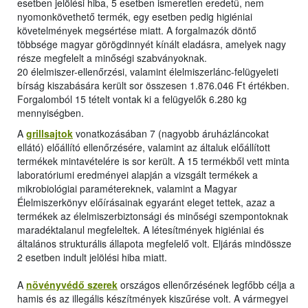
esetben jelölési hiba, 5 esetben ismeretlen eredetű, nem
nyomonkövethető termék, egy esetben pedig higiéniai
követelmények megsértése miatt. A forgalmazók döntő
többsége magyar görögdinnyét kínált eladásra, amelyek nagy
része megfelelt a minőségi szabványoknak.
20 élelmiszer-ellenőrzési, valamint élelmiszerlánc-felügyeleti
bírság kiszabására került sor összesen 1.876.046 Ft értékben.
Forgalomból 15 tételt vontak ki a felügyelők 6.280 kg
mennyiségben.
A
grillsajtok
vonatkozásában 7 (nagyobb áruházláncokat
ellátó) előállító ellenőrzésére, valamint az általuk előállított
termékek mintavételére is sor került. A 15 termékből vett minta
laboratóriumi eredményei alapján a vizsgált termékek a
mikrobiológiai paramétereknek, valamint a Magyar
Élelmiszerkönyv előírásainak egyaránt eleget tettek, azaz a
termékek az élelmiszerbiztonsági és minőségi szempontoknak
maradéktalanul megfeleltek. A létesítmények higiéniai és
általános strukturális állapota megfelelő volt. Eljárás mindössze
2 esetben indult jelölési hiba miatt.
A
növényvédő szerek
országos ellenőrzésének legfőbb célja a
hamis és az illegális készítmények kiszűrése volt. A vármegyei