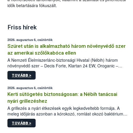
idők betartására fókuszált.
Friss hírek
2026. augusztus 6, csütörtök
Szüret után is alkalmazható három növényvédő szer
az amerikai szőlőkabóca ellen
A Nemzeti Élelmiszerlánc-biztonsági Hivatal (Nébih) három
növényvédő szer – Decis Forte, Klartan 24 EW, Oroganic –
engedélyokiratát módosította, így azok a szüretet követően,
TOVÁBB >
egészen a vesszőérettség (BBCH 91) stádiumáig
felhasználhatóak a szőlőben. A kiterjesztések célja, hogy a korai
érésű szőlőkben is legyen lehetőség a károsító elleni további
2026. augusztus 6, csütörtök
védekezésre. Az Oroganic készítmény kis kiszerelésben kiskerti
Kerti sütögetés biztonságosan: a Nébih tanácsai
felhasználók számára is elérhető és ökológiai termesztésben is
nyári grillezéshez
engedélyezett.
A grillezés a nyári étkezések egyik legkedveltebb formája. A
meleg időjárás azonban a kórokozó, romlást okozó baktériumok
gyorsabb szaporodásának is kedvez. A szabadtéri sütögetés
TOVÁBB >
ezért nem csupán a megfelelő sütési technikáról szól: legalább
ilyen fontos az alapanyagok biztonságos kezelése, az alapvető