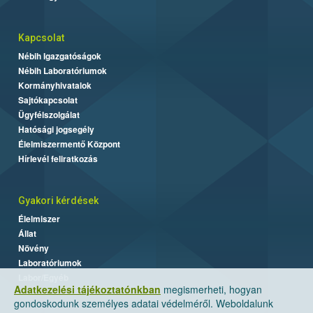
Kapcsolat
Nébih Igazgatóságok
Nébih Laboratóriumok
Kormányhivatalok
Sajtókapcsolat
Ügyfélszolgálat
Hatósági jogsegély
Élelmiszermentő Központ
Hírlevél feliratkozás
Gyakori kérdések
Élelmiszer
Állat
Növény
Laboratóriumok
Labor/Egyéb
Adatkezelési tájékoztatónkban
megismerheti, hogyan
gondoskodunk személyes adatai védelméről. Weboldalunk