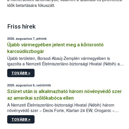
idők betartására fókuszált.
Friss hírek
2026. augusztus 7, péntek
Újabb vármegyében jelent meg a kőrisrontó
karcsúdíszbogár
Újabb területen, Borsod-Abaúj-Zemplén vármegyében is
igazolta a Nemzeti Élelmiszerlánc-biztonsági Hivatal (Nébih) a
kőrisrontó karcsúdíszbogár (Agrilus planipennis) jelenlétét. A
TOVÁBB >
kártevőt nem csak színcsapdában találták meg, de már fertőzött
fában is azonosították. A növényvédelmi szakemberek folytatják
az intenzív felderítést, emellett az intézkedéseket a szlovák
2026. augusztus 6, csütörtök
hatósággal is összehangolják a terjedés megállítása érdekében.
Szüret után is alkalmazható három növényvédő szer
az amerikai szőlőkabóca ellen
A Nemzeti Élelmiszerlánc-biztonsági Hivatal (Nébih) három
növényvédő szer – Decis Forte, Klartan 24 EW, Oroganic –
engedélyokiratát módosította, így azok a szüretet követően,
TOVÁBB >
egészen a vesszőérettség (BBCH 91) stádiumáig
felhasználhatóak a szőlőben. A kiterjesztések célja, hogy a korai