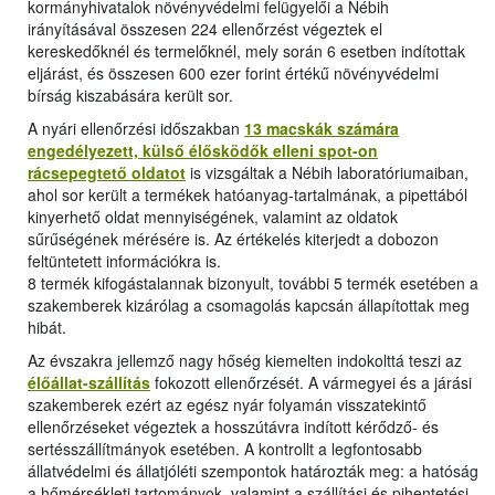
kormányhivatalok növényvédelmi felügyelői a Nébih
irányításával összesen 224 ellenőrzést végeztek el
kereskedőknél és termelőknél, mely során 6 esetben indítottak
eljárást, és összesen 600 ezer forint értékű növényvédelmi
bírság kiszabására került sor.
A nyári ellenőrzési időszakban
13 macskák számára
engedélyezett, külső élősködők elleni spot-on
rácsepegtető oldatot
is vizsgáltak a Nébih laboratóriumaiban,
ahol sor került a termékek hatóanyag-tartalmának, a pipettából
kinyerhető oldat mennyiségének, valamint az oldatok
sűrűségének mérésére is. Az értékelés kiterjedt a dobozon
feltüntetett információkra is.
8 termék kifogástalannak bizonyult, további 5 termék esetében a
szakemberek kizárólag a csomagolás kapcsán állapítottak meg
hibát.
Az évszakra jellemző nagy hőség kiemelten indokolttá teszi az
élőállat-szállítás
fokozott ellenőrzését. A vármegyei és a járási
szakemberek ezért az egész nyár folyamán visszatekintő
ellenőrzéseket végeztek a hosszútávra indított kérődző- és
sertésszállítmányok esetében. A kontrollt a legfontosabb
állatvédelmi és állatjóléti szempontok határozták meg: a hatóság
a hőmérsékleti tartományok, valamint a szállítási és pihentetési