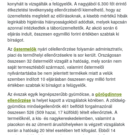
konyháit is vizsgálták a felügyelők. A nagyjából 6.300 főt érintő
étkeztetési tevékenység ellenőrzéséről kiemelhető, hogy az
üzemeltetés megfelelt az előírásoknak, a kisebb mértékű hibák
leginkább higiéniás hiányosságokból adódtak, melyek kapcsán
azonnal intézkedtek a táborüzemeltetők. Az akció során 6
eljárás indult, összesen egymillió forint értékben szabtak ki
bírságot.
Az
őstermelők
nyári célellenőrzése folyamán adminisztratív,
piaci és termőhelyi ellenőrzésekre is sor került. Országosan
összesen 32 őstermelőt vizsgált a hatóság, mely során nem
saját termesztésből származó, valamint őstermelői
nyilvántartásba be nem jelentett termékek miatt a velük
szemben indított 10 eljárásban összesen egy millió forint
értékben szabtak ki bírságot a felügyelők.
Az évszak egyik legnépszerűbb gyümölcse, a
görögdinnye
ellenőrzése
is helyet kapott a vizsgálatok körében. A zöldség-
gyümölcs minőségellenőrök 461 belföldi forgalmazónál
összesen 526 (509 hazai, 17 külföldi) tételt ellenőriztek. A
termelőknél, a kis- és nagykereskedelemben, valamint a
piacokon és az útmenti árusítóhelyeken is végzett vizsgálatok
során a hatóság 20 tétel esetében tett kifogást. Ebből 14