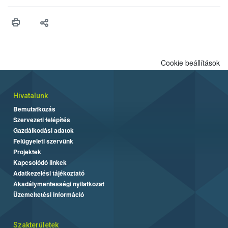
érésű szőlőkben is legyen lehetőség a károsító elleni további
védekezésre. Az Oroganic készítmény kis kiszerelésben kiskerti
felhasználók számára is elérhető és ökológiai termesztésben is
engedélyezett.
Cookie beállítások
Hivatalunk
Bemutatkozás
Szervezeti felépítés
Gazdálkodási adatok
Felügyeleti szervünk
Projektek
Kapcsolódó linkek
Adatkezelési tájékoztató
Akadálymentességi nyilatkozat
Üzemeltetési információ
Szakterületek