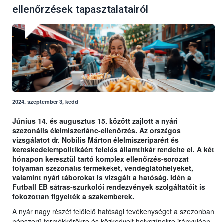
ellenőrzések tapasztalatairól
2024. szeptember 3, kedd
Június 14. és augusztus 15. között zajlott a nyári
szezonális élelmiszerlánc-ellenőrzés. Az országos
vizsgálatot dr. Nobilis Márton élelmiszeriparért és
kereskedelempolitikáért felelős államtitkár rendelte el. A két
hónapon keresztül tartó komplex ellenőrzés-sorozat
folyamán szezonális termékeket, vendéglátóhelyeket,
valamint nyári táborokat is vizsgált a hatóság. Idén a
Futball EB sátras-szurkolói rendezvények szolgáltatóit is
fokozottan figyelték a szakemberek.
A nyár nagy részét felölelő hatósági tevékenységet a szezonban
népszerű termékkörökre és közkedvelt helyszínekre irányulóan