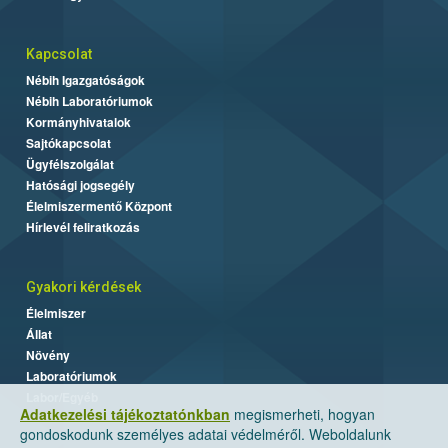
Kapcsolat
Nébih Igazgatóságok
Nébih Laboratóriumok
Kormányhivatalok
Sajtókapcsolat
Ügyfélszolgálat
Hatósági jogsegély
Élelmiszermentő Központ
Hírlevél feliratkozás
Gyakori kérdések
Élelmiszer
Állat
Növény
Laboratóriumok
Labor/Egyéb
Adatkezelési tájékoztatónkban
megismerheti, hogyan
gondoskodunk személyes adatai védelméről. Weboldalunk