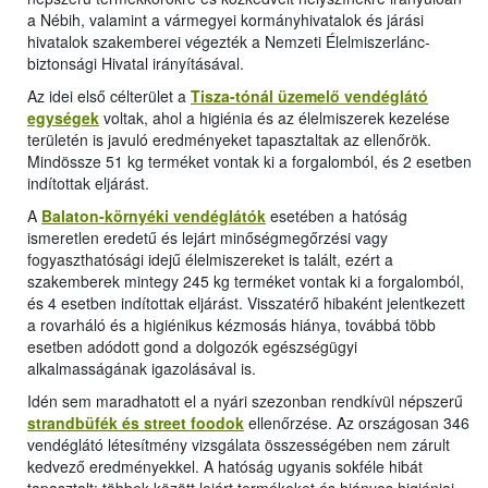
a Nébih, valamint a vármegyei kormányhivatalok és járási
hivatalok szakemberei végezték a Nemzeti Élelmiszerlánc-
biztonsági Hivatal irányításával.
Az idei első célterület a
Tisza-tónál üzemelő vendéglátó
egységek
voltak, ahol a higiénia és az élelmiszerek kezelése
területén is javuló eredményeket tapasztaltak az ellenőrök.
Mindössze 51 kg terméket vontak ki a forgalomból, és 2 esetben
indítottak eljárást.
A
Balaton-környéki vendéglátók
esetében a hatóság
ismeretlen eredetű és lejárt minőségmegőrzési vagy
fogyaszthatósági idejű élelmiszereket is talált, ezért a
szakemberek mintegy 245 kg terméket vontak ki a forgalomból,
és 4 esetben indítottak eljárást. Visszatérő hibaként jelentkezett
a rovarháló és a higiénikus kézmosás hiánya, továbbá több
esetben adódott gond a dolgozók egészségügyi
alkalmasságának igazolásával is.
Idén sem maradhatott el a nyári szezonban rendkívül népszerű
strandbüfék és street foodok
ellenőrzése. Az országosan 346
vendéglátó létesítmény vizsgálata összességében nem zárult
kedvező eredményekkel. A hatóság ugyanis sokféle hibát