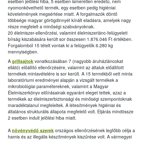
esetben jelölési hiba, 5 esetben ismeretlen eredetű, nem
nyomonkövethető termék, egy esetben pedig higiéniai
követelmények megsértése miatt. A forgalmazók döntő
többsége magyar görögdinnyét kínált eladásra, amelyek nagy
része megfelelt a minőségi szabványoknak.
20 élelmiszer-ellenőrzési, valamint élelmiszerlánc-felügyeleti
bírság kiszabására került sor összesen 1.876.046 Ft értékben.
Forgalomból 15 tételt vontak ki a felügyelők 6.280 kg
mennyiségben.
A
grillsajtok
vonatkozásában 7 (nagyobb áruházláncokat
ellátó) előállító ellenőrzésére, valamint az általuk előállított
termékek mintavételére is sor került. A 15 termékből vett minta
laboratóriumi eredményei alapján a vizsgált termékek a
mikrobiológiai paramétereknek, valamint a Magyar
Élelmiszerkönyv előírásainak egyaránt eleget tettek, azaz a
termékek az élelmiszerbiztonsági és minőségi szempontoknak
maradéktalanul megfeleltek. A létesítmények higiéniai és
általános strukturális állapota megfelelő volt. Eljárás mindössze
2 esetben indult jelölési hiba miatt.
A
növényvédő szerek
országos ellenőrzésének legfőbb célja a
hamis és az illegális készítmények kiszűrése volt. A vármegyei