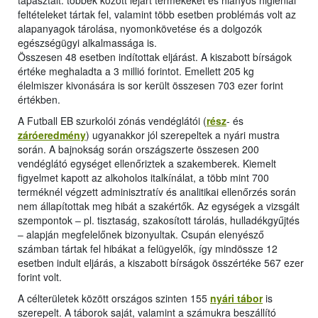
tapasztalt: többek között lejárt termékeket és hiányos higiéniai
feltételeket tártak fel, valamint több esetben problémás volt az
alapanyagok tárolása, nyomonkövetése és a dolgozók
egészségügyi alkalmassága is.
Összesen 48 esetben indítottak eljárást. A kiszabott bírságok
értéke meghaladta a 3 millió forintot. Emellett 205 kg
élelmiszer kivonására is sor került összesen 703 ezer forint
értékben.
A Futball EB szurkolói zónás vendéglátói (
rész
- és
záróeredmény
) ugyanakkor jól szerepeltek a nyári mustra
során. A bajnokság során országszerte összesen 200
vendéglátó egységet ellenőriztek a szakemberek. Kiemelt
figyelmet kapott az alkoholos italkínálat, a több mint 700
terméknél végzett adminisztratív és analitikai ellenőrzés során
nem állapítottak meg hibát a szakértők. Az egységek a vizsgált
szempontok ‒ pl. tisztaság, szakosított tárolás, hulladékgyűjtés
‒ alapján megfelelőnek bizonyultak. Csupán elenyésző
számban tártak fel hibákat a felügyelők, így mindössze 12
esetben indult eljárás, a kiszabott bírságok összértéke 567 ezer
forint volt.
A célterületek között országos szinten 155
nyári tábor
is
szerepelt. A táborok saját, valamint a számukra beszállító