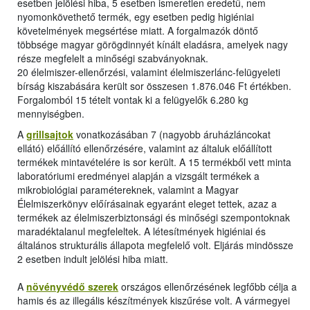
esetben jelölési hiba, 5 esetben ismeretlen eredetű, nem
nyomonkövethető termék, egy esetben pedig higiéniai
követelmények megsértése miatt. A forgalmazók döntő
többsége magyar görögdinnyét kínált eladásra, amelyek nagy
része megfelelt a minőségi szabványoknak.
20 élelmiszer-ellenőrzési, valamint élelmiszerlánc-felügyeleti
bírság kiszabására került sor összesen 1.876.046 Ft értékben.
Forgalomból 15 tételt vontak ki a felügyelők 6.280 kg
mennyiségben.
A
grillsajtok
vonatkozásában 7 (nagyobb áruházláncokat
ellátó) előállító ellenőrzésére, valamint az általuk előállított
termékek mintavételére is sor került. A 15 termékből vett minta
laboratóriumi eredményei alapján a vizsgált termékek a
mikrobiológiai paramétereknek, valamint a Magyar
Élelmiszerkönyv előírásainak egyaránt eleget tettek, azaz a
termékek az élelmiszerbiztonsági és minőségi szempontoknak
maradéktalanul megfeleltek. A létesítmények higiéniai és
általános strukturális állapota megfelelő volt. Eljárás mindössze
2 esetben indult jelölési hiba miatt.
A
növényvédő szerek
országos ellenőrzésének legfőbb célja a
hamis és az illegális készítmények kiszűrése volt. A vármegyei