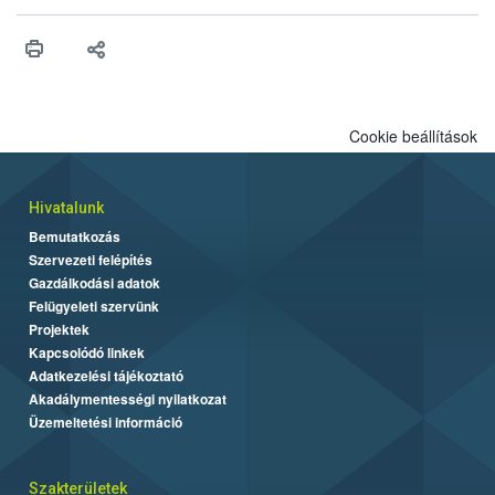
érésű szőlőkben is legyen lehetőség a károsító elleni további
védekezésre. Az Oroganic készítmény kis kiszerelésben kiskerti
felhasználók számára is elérhető és ökológiai termesztésben is
engedélyezett.
Cookie beállítások
Hivatalunk
Bemutatkozás
Szervezeti felépítés
Gazdálkodási adatok
Felügyeleti szervünk
Projektek
Kapcsolódó linkek
Adatkezelési tájékoztató
Akadálymentességi nyilatkozat
Üzemeltetési információ
Szakterületek