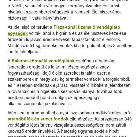
a Nébih, valamint a vármegyei kormányhivatalok és járási
hivatalok szakemberei végezték a Nemzeti Élelmiszerlánc-
biztonsági Hivatal irányításával.
Az idei első célterület a
Tisza-tónál üzemelő vendéglátó
egységek
voltak, ahol a higiénia és az élelmiszerek kezelése
területén is javuló eredményeket tapasztaltak az ellenőrök.
Mindössze 51 kg terméket vontak ki a forgalomból, és 2 esetben
indítottak eljárást.
A
Balaton-környéki vendéglátók
esetében a hatóság
ismeretlen eredetű és lejárt minőségmegőrzési vagy
fogyaszthatósági idejű élelmiszereket is talált, ezért a
szakemberek mintegy 245 kg terméket vontak ki a forgalomból,
és 4 esetben indítottak eljárást. Visszatérő hibaként jelentkezett
a rovarháló és a higiénikus kézmosás hiánya, továbbá több
esetben adódott gond a dolgozók egészségügyi
alkalmasságának igazolásával is.
Idén sem maradhatott el a nyári szezonban rendkívül népszerű
strandbüfék és street foodok
ellenőrzése. Az országosan 346
vendéglátó létesítmény vizsgálata összességében nem zárult
kedvező eredményekkel. A hatóság ugyanis sokféle hibát