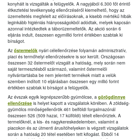
konyháit is vizsgálták a felügyelők. A nagyjából 6.300 főt érintő
étkeztetési tevékenység ellenőrzéséről kiemelhető, hogy az
üzemeltetés megfelelt az előírásoknak, a kisebb mértékű hibák
leginkább higiéniás hiányosságokból adódtak, melyek kapcsán
azonnal intézkedtek a táborüzemeltetők. Az akció során 6
eljárás indult, összesen egymillió forint értékben szabtak ki
bírságot.
Az
őstermelők
nyári célellenőrzése folyamán adminisztratív,
piaci és termőhelyi ellenőrzésekre is sor került. Országosan
összesen 32 őstermelőt vizsgált a hatóság, mely során nem
saját termesztésből származó, valamint őstermelői
nyilvántartásba be nem jelentett termékek miatt a velük
szemben indított 10 eljárásban összesen egy millió forint
értékben szabtak ki bírságot a felügyelők.
Az évszak egyik legnépszerűbb gyümölcse, a
görögdinnye
ellenőrzése
is helyet kapott a vizsgálatok körében. A zöldség-
gyümölcs minőségellenőrök 461 belföldi forgalmazónál
összesen 526 (509 hazai, 17 külföldi) tételt ellenőriztek. A
termelőknél, a kis- és nagykereskedelemben, valamint a
piacokon és az útmenti árusítóhelyeken is végzett vizsgálatok
során a hatóság 20 tétel esetében tett kifogást. Ebből 14