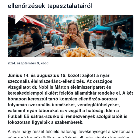
ellenőrzések tapasztalatairól
2024. szeptember 3, kedd
Június 14. és augusztus 15. között zajlott a nyári
szezonális élelmiszerlánc-ellenőrzés. Az országos
vizsgálatot dr. Nobilis Márton élelmiszeriparért és
kereskedelempolitikáért felelős államtitkár rendelte el. A két
hónapon keresztül tartó komplex ellenőrzés-sorozat
folyamán szezonális termékeket, vendéglátóhelyeket,
valamint nyári táborokat is vizsgált a hatóság. Idén a
Futball EB sátras-szurkolói rendezvények szolgáltatóit is
fokozottan figyelték a szakemberek.
A nyár nagy részét felölelő hatósági tevékenységet a szezonban
népszerű termékkörökre és közkedvelt helyszínekre irányulóan