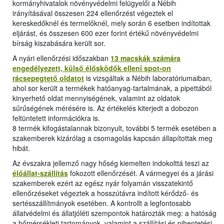
kormányhivatalok növényvédelmi felügyelői a Nébih
irányításával összesen 224 ellenőrzést végeztek el
kereskedőknél és termelőknél, mely során 6 esetben indítottak
eljárást, és összesen 600 ezer forint értékű növényvédelmi
bírság kiszabására került sor.
A nyári ellenőrzési időszakban
13 macskák számára
engedélyezett, külső élősködők elleni spot-on
rácsepegtető oldatot
is vizsgáltak a Nébih laboratóriumaiban,
ahol sor került a termékek hatóanyag-tartalmának, a pipettából
kinyerhető oldat mennyiségének, valamint az oldatok
sűrűségének mérésére is. Az értékelés kiterjedt a dobozon
feltüntetett információkra is.
8 termék kifogástalannak bizonyult, további 5 termék esetében a
szakemberek kizárólag a csomagolás kapcsán állapítottak meg
hibát.
Az évszakra jellemző nagy hőség kiemelten indokolttá teszi az
élőállat-szállítás
fokozott ellenőrzését. A vármegyei és a járási
szakemberek ezért az egész nyár folyamán visszatekintő
ellenőrzéseket végeztek a hosszútávra indított kérődző- és
sertésszállítmányok esetében. A kontrollt a legfontosabb
állatvédelmi és állatjóléti szempontok határozták meg: a hatóság
a hőmérsékleti tartományok, valamint a szállítási és pihentetési