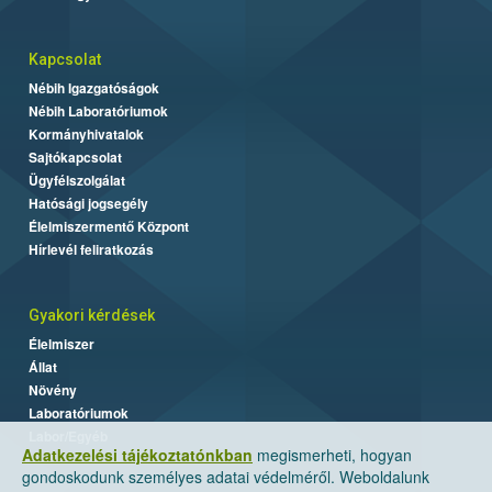
Kapcsolat
Nébih Igazgatóságok
Nébih Laboratóriumok
Kormányhivatalok
Sajtókapcsolat
Ügyfélszolgálat
Hatósági jogsegély
Élelmiszermentő Központ
Hírlevél feliratkozás
Gyakori kérdések
Élelmiszer
Állat
Növény
Laboratóriumok
Labor/Egyéb
Adatkezelési tájékoztatónkban
megismerheti, hogyan
gondoskodunk személyes adatai védelméről. Weboldalunk