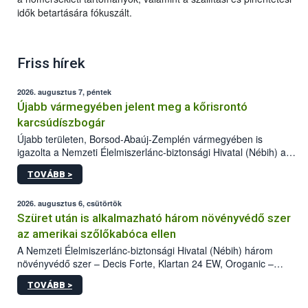
idők betartására fókuszált.
Friss hírek
2026. augusztus 7, péntek
Újabb vármegyében jelent meg a kőrisrontó
karcsúdíszbogár
Újabb területen, Borsod-Abaúj-Zemplén vármegyében is
igazolta a Nemzeti Élelmiszerlánc-biztonsági Hivatal (Nébih) a
kőrisrontó karcsúdíszbogár (Agrilus planipennis) jelenlétét. A
TOVÁBB >
kártevőt nem csak színcsapdában találták meg, de már fertőzött
fában is azonosították. A növényvédelmi szakemberek folytatják
az intenzív felderítést, emellett az intézkedéseket a szlovák
2026. augusztus 6, csütörtök
hatósággal is összehangolják a terjedés megállítása érdekében.
Szüret után is alkalmazható három növényvédő szer
az amerikai szőlőkabóca ellen
A Nemzeti Élelmiszerlánc-biztonsági Hivatal (Nébih) három
növényvédő szer – Decis Forte, Klartan 24 EW, Oroganic –
engedélyokiratát módosította, így azok a szüretet követően,
TOVÁBB >
egészen a vesszőérettség (BBCH 91) stádiumáig
felhasználhatóak a szőlőben. A kiterjesztések célja, hogy a korai