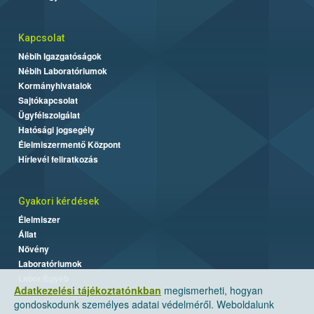
Kapcsolat
Nébih Igazgatóságok
Nébih Laboratóriumok
Kormányhivatalok
Sajtókapcsolat
Ügyfélszolgálat
Hatósági jogsegély
Élelmiszermentő Központ
Hírlevél feliratkozás
Gyakori kérdések
Élelmiszer
Állat
Növény
Laboratóriumok
Labor/Egyéb
Adatkezelési tájékoztatónkban
megismerheti, hogyan
gondoskodunk személyes adatai védelméről. Weboldalunk