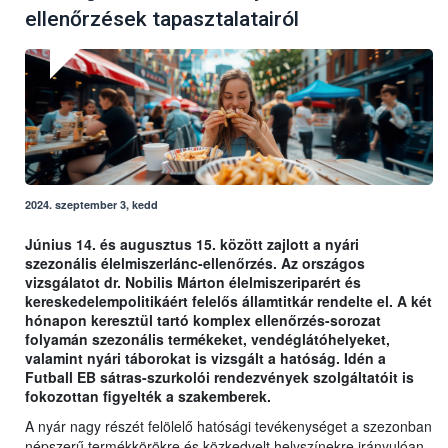
ellenőrzések tapasztalatairól
2024. szeptember 3, kedd
Június 14. és augusztus 15. között zajlott a nyári
szezonális élelmiszerlánc-ellenőrzés. Az országos
vizsgálatot dr. Nobilis Márton élelmiszeriparért és
kereskedelempolitikáért felelős államtitkár rendelte el. A két
hónapon keresztül tartó komplex ellenőrzés-sorozat
folyamán szezonális termékeket, vendéglátóhelyeket,
valamint nyári táborokat is vizsgált a hatóság. Idén a
Futball EB sátras-szurkolói rendezvények szolgáltatóit is
fokozottan figyelték a szakemberek.
A nyár nagy részét felölelő hatósági tevékenységet a szezonban
népszerű termékkörökre és közkedvelt helyszínekre irányulóan