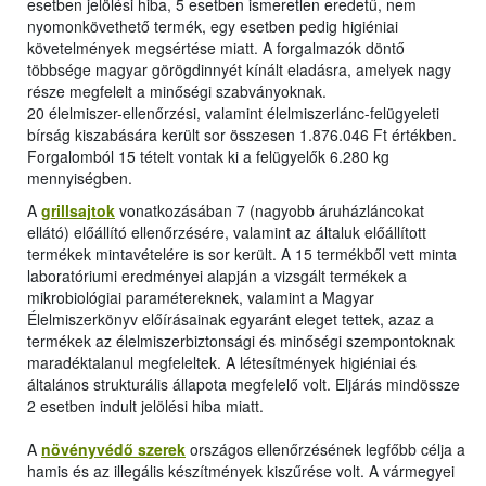
esetben jelölési hiba, 5 esetben ismeretlen eredetű, nem
nyomonkövethető termék, egy esetben pedig higiéniai
követelmények megsértése miatt. A forgalmazók döntő
többsége magyar görögdinnyét kínált eladásra, amelyek nagy
része megfelelt a minőségi szabványoknak.
20 élelmiszer-ellenőrzési, valamint élelmiszerlánc-felügyeleti
bírság kiszabására került sor összesen 1.876.046 Ft értékben.
Forgalomból 15 tételt vontak ki a felügyelők 6.280 kg
mennyiségben.
A
grillsajtok
vonatkozásában 7 (nagyobb áruházláncokat
ellátó) előállító ellenőrzésére, valamint az általuk előállított
termékek mintavételére is sor került. A 15 termékből vett minta
laboratóriumi eredményei alapján a vizsgált termékek a
mikrobiológiai paramétereknek, valamint a Magyar
Élelmiszerkönyv előírásainak egyaránt eleget tettek, azaz a
termékek az élelmiszerbiztonsági és minőségi szempontoknak
maradéktalanul megfeleltek. A létesítmények higiéniai és
általános strukturális állapota megfelelő volt. Eljárás mindössze
2 esetben indult jelölési hiba miatt.
A
növényvédő szerek
országos ellenőrzésének legfőbb célja a
hamis és az illegális készítmények kiszűrése volt. A vármegyei