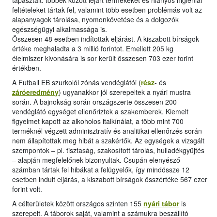
tapasztalt: többek között lejárt termékeket és hiányos higiéniai
feltételeket tártak fel, valamint több esetben problémás volt az
alapanyagok tárolása, nyomonkövetése és a dolgozók
egészségügyi alkalmassága is.
Összesen 48 esetben indítottak eljárást. A kiszabott bírságok
értéke meghaladta a 3 millió forintot. Emellett 205 kg
élelmiszer kivonására is sor került összesen 703 ezer forint
értékben.
A Futball EB szurkolói zónás vendéglátói (
rész
- és
záróeredmény
) ugyanakkor jól szerepeltek a nyári mustra
során. A bajnokság során országszerte összesen 200
vendéglátó egységet ellenőriztek a szakemberek. Kiemelt
figyelmet kapott az alkoholos italkínálat, a több mint 700
terméknél végzett adminisztratív és analitikai ellenőrzés során
nem állapítottak meg hibát a szakértők. Az egységek a vizsgált
szempontok ‒ pl. tisztaság, szakosított tárolás, hulladékgyűjtés
‒ alapján megfelelőnek bizonyultak. Csupán elenyésző
számban tártak fel hibákat a felügyelők, így mindössze 12
esetben indult eljárás, a kiszabott bírságok összértéke 567 ezer
forint volt.
A célterületek között országos szinten 155
nyári tábor
is
szerepelt. A táborok saját, valamint a számukra beszállító