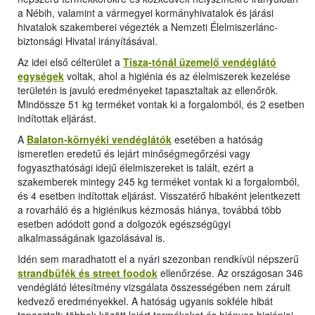
a Nébih, valamint a vármegyei kormányhivatalok és járási
hivatalok szakemberei végezték a Nemzeti Élelmiszerlánc-
biztonsági Hivatal irányításával.
Az idei első célterület a
Tisza-tónál üzemelő vendéglátó
egységek
voltak, ahol a higiénia és az élelmiszerek kezelése
területén is javuló eredményeket tapasztaltak az ellenőrök.
Mindössze 51 kg terméket vontak ki a forgalomból, és 2 esetben
indítottak eljárást.
A
Balaton-környéki vendéglátók
esetében a hatóság
ismeretlen eredetű és lejárt minőségmegőrzési vagy
fogyaszthatósági idejű élelmiszereket is talált, ezért a
szakemberek mintegy 245 kg terméket vontak ki a forgalomból,
és 4 esetben indítottak eljárást. Visszatérő hibaként jelentkezett
a rovarháló és a higiénikus kézmosás hiánya, továbbá több
esetben adódott gond a dolgozók egészségügyi
alkalmasságának igazolásával is.
Idén sem maradhatott el a nyári szezonban rendkívül népszerű
strandbüfék és street foodok
ellenőrzése. Az országosan 346
vendéglátó létesítmény vizsgálata összességében nem zárult
kedvező eredményekkel. A hatóság ugyanis sokféle hibát