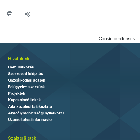
összegyűjtötte az illegális növényvédő szerek kapcsán
előforduló árulkodó jeleket, valamint a webáruházakból való
vásárlás kockázatait.
Cookie beállítások
Hivatalunk
Bemutatkozás
Szervezeti felépítés
Gazdálkodási adatok
Felügyeleti szervünk
Projektek
Kapcsolódó linkek
Adatkezelési tájékoztató
Akadálymentességi nyilatkozat
Üzemeltetési információ
Szakterületek