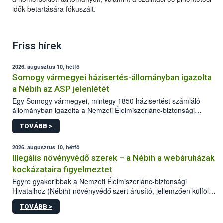
idők betartására fókuszált.
Friss hírek
2026. augusztus 10, hétfő
Somogy vármegyei házisertés-állományban igazolta
a Nébih az ASP jelenlétét
Egy Somogy vármegyei, mintegy 1850 házisertést számláló
állományban igazolta a Nemzeti Élelmiszerlánc-biztonsági
Hivatal (Nébih) laboratóriuma az afrikai sertéspestis (ASP) vírus
TOVÁBB >
jelenlétét. Az országos főállatorvos azonnal elrendelte a
szükséges járványügyi intézkedéseket a betegség további
terjedésének megakadályozása érdekében. A sertéstartók
2026. augusztus 10, hétfő
számára kiemelten fontos a járványvédelmi előírások szigorú
Illegális növényvédő szerek – a Nébih a webáruházak
betartása.
kockázataira figyelmeztet
Egyre gyakoribbak a Nemzeti Élelmiszerlánc-biztonsági
Hivatalhoz (Nébih) növényvédő szert árusító, jellemzően külföldi
honlapok kapcsán érkező bejelentések. Emellett az ilyen
TOVÁBB >
termékeket kínáló kéretlen online reklámok mennyisége is
számottevően megnövekedett az elmúlt időszakban. A Nébih