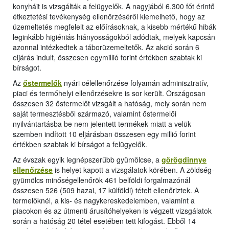
konyháit is vizsgálták a felügyelők. A nagyjából 6.300 főt érintő
étkeztetési tevékenység ellenőrzéséről kiemelhető, hogy az
üzemeltetés megfelelt az előírásoknak, a kisebb mértékű hibák
leginkább higiéniás hiányosságokból adódtak, melyek kapcsán
azonnal intézkedtek a táborüzemeltetők. Az akció során 6
eljárás indult, összesen egymillió forint értékben szabtak ki
bírságot.
Az
őstermelők
nyári célellenőrzése folyamán adminisztratív,
piaci és termőhelyi ellenőrzésekre is sor került. Országosan
összesen 32 őstermelőt vizsgált a hatóság, mely során nem
saját termesztésből származó, valamint őstermelői
nyilvántartásba be nem jelentett termékek miatt a velük
szemben indított 10 eljárásban összesen egy millió forint
értékben szabtak ki bírságot a felügyelők.
Az évszak egyik legnépszerűbb gyümölcse, a
görögdinnye
ellenőrzése
is helyet kapott a vizsgálatok körében. A zöldség-
gyümölcs minőségellenőrök 461 belföldi forgalmazónál
összesen 526 (509 hazai, 17 külföldi) tételt ellenőriztek. A
termelőknél, a kis- és nagykereskedelemben, valamint a
piacokon és az útmenti árusítóhelyeken is végzett vizsgálatok
során a hatóság 20 tétel esetében tett kifogást. Ebből 14