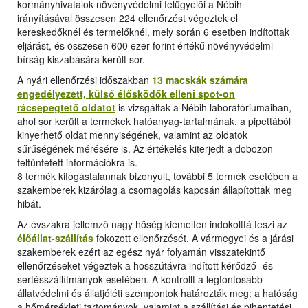
kormányhivatalok növényvédelmi felügyelői a Nébih
irányításával összesen 224 ellenőrzést végeztek el
kereskedőknél és termelőknél, mely során 6 esetben indítottak
eljárást, és összesen 600 ezer forint értékű növényvédelmi
bírság kiszabására került sor.
A nyári ellenőrzési időszakban
13 macskák számára
engedélyezett, külső élősködők elleni spot-on
rácsepegtető oldatot
is vizsgáltak a Nébih laboratóriumaiban,
ahol sor került a termékek hatóanyag-tartalmának, a pipettából
kinyerhető oldat mennyiségének, valamint az oldatok
sűrűségének mérésére is. Az értékelés kiterjedt a dobozon
feltüntetett információkra is.
8 termék kifogástalannak bizonyult, további 5 termék esetében a
szakemberek kizárólag a csomagolás kapcsán állapítottak meg
hibát.
Az évszakra jellemző nagy hőség kiemelten indokolttá teszi az
élőállat-szállítás
fokozott ellenőrzését. A vármegyei és a járási
szakemberek ezért az egész nyár folyamán visszatekintő
ellenőrzéseket végeztek a hosszútávra indított kérődző- és
sertésszállítmányok esetében. A kontrollt a legfontosabb
állatvédelmi és állatjóléti szempontok határozták meg: a hatóság
a hőmérsékleti tartományok, valamint a szállítási és pihentetési