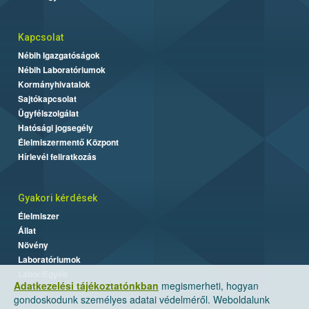
Kapcsolat
Nébih Igazgatóságok
Nébih Laboratóriumok
Kormányhivatalok
Sajtókapcsolat
Ügyfélszolgálat
Hatósági jogsegély
Élelmiszermentő Központ
Hírlevél feliratkozás
Gyakori kérdések
Élelmiszer
Állat
Növény
Laboratóriumok
Labor/Egyéb
Adatkezelési tájékoztatónkban
megismerheti, hogyan
gondoskodunk személyes adatai védelméről. Weboldalunk