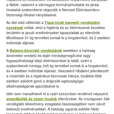
a Nébih, valamint a vármegyei kormányhivatalok és járási
hivatalok szakemberei végezték a Nemzeti Élelmiszerlánc-
biztonsági Hivatal irányításával.
Az idei első célterület a
Tisza-tónál üzemelő vendéglátó
egységek
voltak, ahol a higiénia és az élelmiszerek kezelése
területén is javuló eredményeket tapasztaltak az ellenőrök.
Mindössze 51 kg terméket vontak ki a forgalomból, és 2 esetben
indítottak eljárást.
A
Balaton-környéki vendéglátók
esetében a hatóság
ismeretlen eredetű és lejárt minőségmegőrzési vagy
fogyaszthatósági idejű élelmiszereket is talált, ezért a
szakemberek mintegy 245 kg terméket vontak ki a forgalomból,
és 4 esetben indítottak eljárást. Visszatérő hibaként jelentkezett
a rovarháló és a higiénikus kézmosás hiánya, továbbá több
esetben adódott gond a dolgozók egészségügyi
alkalmasságának igazolásával is.
Idén sem maradhatott el a nyári szezonban rendkívül népszerű
strandbüfék és street foodok
ellenőrzése. Az országosan 346
vendéglátó létesítmény vizsgálata összességében nem zárult
kedvező eredményekkel. A hatóság ugyanis sokféle hibát