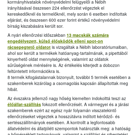
kormányhivatalok növényvédelmi felügyelői a Nébih
irányításával összesen 224 ellenőrzést végeztek el
kereskedőknél és termelőknél, mely során 6 esetben indítottak
eljárást, és összesen 600 ezer forint értékű növényvédelmi
bírság kiszabására került sor.
A nyári ellenőrzési időszakban
13 macskák számára
engedélyezett, külső élősködők elleni spot-on
rácsepegtető oldatot
is vizsgáltak a Nébih laboratóriumaiban,
ahol sor került a termékek hatóanyag-tartalmának, a pipettából
kinyerhető oldat mennyiségének, valamint az oldatok
sűrűségének mérésére is. Az értékelés kiterjedt a dobozon
feltüntetett információkra is.
8 termék kifogástalannak bizonyult, további 5 termék esetében a
szakemberek kizárólag a csomagolás kapcsán állapítottak meg
hibát.
Az évszakra jellemző nagy hőség kiemelten indokolttá teszi az
élőállat-szállítás
fokozott ellenőrzését. A vármegyei és a járási
szakemberek ezért az egész nyár folyamán visszatekintő
ellenőrzéseket végeztek a hosszútávra indított kérődző- és
sertésszállítmányok esetében. A kontrollt a legfontosabb
állatvédelmi és állatjóléti szempontok határozták meg: a hatóság
a hőmérsékleti tartományok, valamint a szállítási és pihentetési