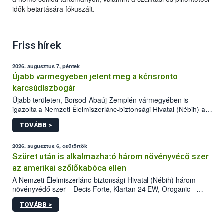
idők betartására fókuszált.
Friss hírek
2026. augusztus 7, péntek
Újabb vármegyében jelent meg a kőrisrontó
karcsúdíszbogár
Újabb területen, Borsod-Abaúj-Zemplén vármegyében is
igazolta a Nemzeti Élelmiszerlánc-biztonsági Hivatal (Nébih) a
kőrisrontó karcsúdíszbogár (Agrilus planipennis) jelenlétét. A
TOVÁBB >
kártevőt nem csak színcsapdában találták meg, de már fertőzött
fában is azonosították. A növényvédelmi szakemberek folytatják
az intenzív felderítést, emellett az intézkedéseket a szlovák
2026. augusztus 6, csütörtök
hatósággal is összehangolják a terjedés megállítása érdekében.
Szüret után is alkalmazható három növényvédő szer
az amerikai szőlőkabóca ellen
A Nemzeti Élelmiszerlánc-biztonsági Hivatal (Nébih) három
növényvédő szer – Decis Forte, Klartan 24 EW, Oroganic –
engedélyokiratát módosította, így azok a szüretet követően,
TOVÁBB >
egészen a vesszőérettség (BBCH 91) stádiumáig
felhasználhatóak a szőlőben. A kiterjesztések célja, hogy a korai