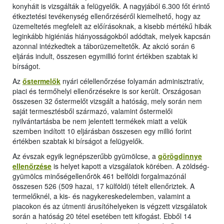
konyháit is vizsgálták a felügyelők. A nagyjából 6.300 főt érintő
étkeztetési tevékenység ellenőrzéséről kiemelhető, hogy az
üzemeltetés megfelelt az előírásoknak, a kisebb mértékű hibák
leginkább higiéniás hiányosságokból adódtak, melyek kapcsán
azonnal intézkedtek a táborüzemeltetők. Az akció során 6
eljárás indult, összesen egymillió forint értékben szabtak ki
bírságot.
Az
őstermelők
nyári célellenőrzése folyamán adminisztratív,
piaci és termőhelyi ellenőrzésekre is sor került. Országosan
összesen 32 őstermelőt vizsgált a hatóság, mely során nem
saját termesztésből származó, valamint őstermelői
nyilvántartásba be nem jelentett termékek miatt a velük
szemben indított 10 eljárásban összesen egy millió forint
értékben szabtak ki bírságot a felügyelők.
Az évszak egyik legnépszerűbb gyümölcse, a
görögdinnye
ellenőrzése
is helyet kapott a vizsgálatok körében. A zöldség-
gyümölcs minőségellenőrök 461 belföldi forgalmazónál
összesen 526 (509 hazai, 17 külföldi) tételt ellenőriztek. A
termelőknél, a kis- és nagykereskedelemben, valamint a
piacokon és az útmenti árusítóhelyeken is végzett vizsgálatok
során a hatóság 20 tétel esetében tett kifogást. Ebből 14