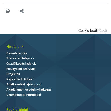
érésű szőlőkben is legyen lehetőség a károsító elleni további
védekezésre. Az Oroganic készítmény kis kiszerelésben kiskerti
felhasználók számára is elérhető és ökológiai termesztésben is
engedélyezett.
Cookie beállítások
Hivatalunk
Bemutatkozás
Szervezeti felépítés
Gazdálkodási adatok
Felügyeleti szervünk
Projektek
Kapcsolódó linkek
Adatkezelési tájékoztató
Akadálymentességi nyilatkozat
Üzemeltetési információ
Szakterületek