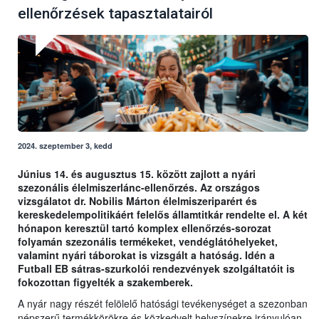
ellenőrzések tapasztalatairól
2024. szeptember 3, kedd
Június 14. és augusztus 15. között zajlott a nyári
szezonális élelmiszerlánc-ellenőrzés. Az országos
vizsgálatot dr. Nobilis Márton élelmiszeriparért és
kereskedelempolitikáért felelős államtitkár rendelte el. A két
hónapon keresztül tartó komplex ellenőrzés-sorozat
folyamán szezonális termékeket, vendéglátóhelyeket,
valamint nyári táborokat is vizsgált a hatóság. Idén a
Futball EB sátras-szurkolói rendezvények szolgáltatóit is
fokozottan figyelték a szakemberek.
A nyár nagy részét felölelő hatósági tevékenységet a szezonban
népszerű termékkörökre és közkedvelt helyszínekre irányulóan