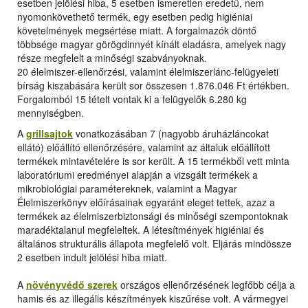
esetben jelölési hiba, 5 esetben ismeretlen eredetű, nem
nyomonkövethető termék, egy esetben pedig higiéniai
követelmények megsértése miatt. A forgalmazók döntő
többsége magyar görögdinnyét kínált eladásra, amelyek nagy
része megfelelt a minőségi szabványoknak.
20 élelmiszer-ellenőrzési, valamint élelmiszerlánc-felügyeleti
bírság kiszabására került sor összesen 1.876.046 Ft értékben.
Forgalomból 15 tételt vontak ki a felügyelők 6.280 kg
mennyiségben.
A
grillsajtok
vonatkozásában 7 (nagyobb áruházláncokat
ellátó) előállító ellenőrzésére, valamint az általuk előállított
termékek mintavételére is sor került. A 15 termékből vett minta
laboratóriumi eredményei alapján a vizsgált termékek a
mikrobiológiai paramétereknek, valamint a Magyar
Élelmiszerkönyv előírásainak egyaránt eleget tettek, azaz a
termékek az élelmiszerbiztonsági és minőségi szempontoknak
maradéktalanul megfeleltek. A létesítmények higiéniai és
általános strukturális állapota megfelelő volt. Eljárás mindössze
2 esetben indult jelölési hiba miatt.
A
növényvédő szerek
országos ellenőrzésének legfőbb célja a
hamis és az illegális készítmények kiszűrése volt. A vármegyei