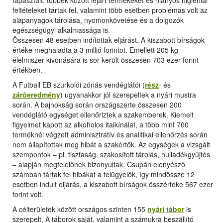
tapasztalt: többek között lejárt termékeket és hiányos higiéniai
feltételeket tártak fel, valamint több esetben problémás volt az
alapanyagok tárolása, nyomonkövetése és a dolgozók
egészségügyi alkalmassága is.
Összesen 48 esetben indítottak eljárást. A kiszabott bírságok
értéke meghaladta a 3 millió forintot. Emellett 205 kg
élelmiszer kivonására is sor került összesen 703 ezer forint
értékben.
A Futball EB szurkolói zónás vendéglátói (
rész
- és
záróeredmény
) ugyanakkor jól szerepeltek a nyári mustra
során. A bajnokság során országszerte összesen 200
vendéglátó egységet ellenőriztek a szakemberek. Kiemelt
figyelmet kapott az alkoholos italkínálat, a több mint 700
terméknél végzett adminisztratív és analitikai ellenőrzés során
nem állapítottak meg hibát a szakértők. Az egységek a vizsgált
szempontok ‒ pl. tisztaság, szakosított tárolás, hulladékgyűjtés
‒ alapján megfelelőnek bizonyultak. Csupán elenyésző
számban tártak fel hibákat a felügyelők, így mindössze 12
esetben indult eljárás, a kiszabott bírságok összértéke 567 ezer
forint volt.
A célterületek között országos szinten 155
nyári tábor
is
szerepelt. A táborok saját, valamint a számukra beszállító