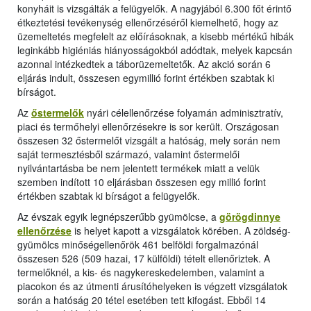
konyháit is vizsgálták a felügyelők. A nagyjából 6.300 főt érintő
étkeztetési tevékenység ellenőrzéséről kiemelhető, hogy az
üzemeltetés megfelelt az előírásoknak, a kisebb mértékű hibák
leginkább higiéniás hiányosságokból adódtak, melyek kapcsán
azonnal intézkedtek a táborüzemeltetők. Az akció során 6
eljárás indult, összesen egymillió forint értékben szabtak ki
bírságot.
Az
őstermelők
nyári célellenőrzése folyamán adminisztratív,
piaci és termőhelyi ellenőrzésekre is sor került. Országosan
összesen 32 őstermelőt vizsgált a hatóság, mely során nem
saját termesztésből származó, valamint őstermelői
nyilvántartásba be nem jelentett termékek miatt a velük
szemben indított 10 eljárásban összesen egy millió forint
értékben szabtak ki bírságot a felügyelők.
Az évszak egyik legnépszerűbb gyümölcse, a
görögdinnye
ellenőrzése
is helyet kapott a vizsgálatok körében. A zöldség-
gyümölcs minőségellenőrök 461 belföldi forgalmazónál
összesen 526 (509 hazai, 17 külföldi) tételt ellenőriztek. A
termelőknél, a kis- és nagykereskedelemben, valamint a
piacokon és az útmenti árusítóhelyeken is végzett vizsgálatok
során a hatóság 20 tétel esetében tett kifogást. Ebből 14