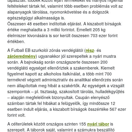
tapasztalt: többek között lejárt termékeket és hiányos higiéniai
feltételeket tártak fel, valamint több esetben problémás volt az
alapanyagok tárolása, nyomonkövetése és a dolgozók
egészségügyi alkalmassága is.
Összesen 48 esetben indítottak eljárást. A kiszabott bírságok
értéke meghaladta a 3 millió forintot. Emellett 205 kg
élelmiszer kivonására is sor került összesen 703 ezer forint
értékben.
A Futball EB szurkolói zónás vendéglátói (
rész
- és
záróeredmény
) ugyanakkor jól szerepeltek a nyári mustra
során. A bajnokság során országszerte összesen 200
vendéglátó egységet ellenőriztek a szakemberek. Kiemelt
figyelmet kapott az alkoholos italkínálat, a több mint 700
terméknél végzett adminisztratív és analitikai ellenőrzés során
nem állapítottak meg hibát a szakértők. Az egységek a vizsgált
szempontok ‒ pl. tisztaság, szakosított tárolás, hulladékgyűjtés
‒ alapján megfelelőnek bizonyultak. Csupán elenyésző
számban tártak fel hibákat a felügyelők, így mindössze 12
esetben indult eljárás, a kiszabott bírságok összértéke 567 ezer
forint volt.
A célterületek között országos szinten 155
nyári tábor
is
szerepelt. A táborok saját, valamint a számukra beszállító