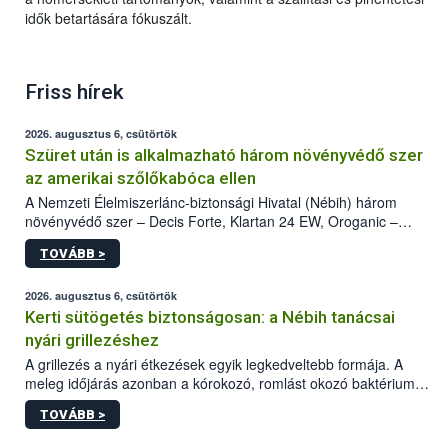
idők betartására fókuszált.
Friss hírek
2026. augusztus 6, csütörtök
Szüret után is alkalmazható három növényvédő szer
az amerikai szőlőkabóca ellen
A Nemzeti Élelmiszerlánc-biztonsági Hivatal (Nébih) három
növényvédő szer – Decis Forte, Klartan 24 EW, Oroganic –
engedélyokiratát módosította, így azok a szüretet követően,
TOVÁBB >
egészen a vesszőérettség (BBCH 91) stádiumáig
felhasználhatóak a szőlőben. A kiterjesztések célja, hogy a korai
érésű szőlőkben is legyen lehetőség a károsító elleni további
2026. augusztus 6, csütörtök
védekezésre. Az Oroganic készítmény kis kiszerelésben kiskerti
Kerti sütögetés biztonságosan: a Nébih tanácsai
felhasználók számára is elérhető és ökológiai termesztésben is
nyári grillezéshez
engedélyezett.
A grillezés a nyári étkezések egyik legkedveltebb formája. A
meleg időjárás azonban a kórokozó, romlást okozó baktériumok
gyorsabb szaporodásának is kedvez. A szabadtéri sütögetés
TOVÁBB >
ezért nem csupán a megfelelő sütési technikáról szól: legalább
ilyen fontos az alapanyagok biztonságos kezelése, az alapvető