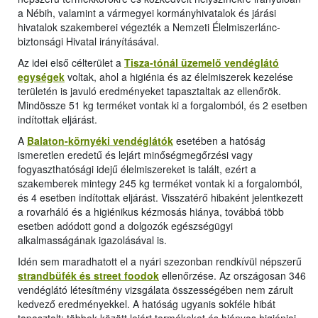
a Nébih, valamint a vármegyei kormányhivatalok és járási
hivatalok szakemberei végezték a Nemzeti Élelmiszerlánc-
biztonsági Hivatal irányításával.
Az idei első célterület a
Tisza-tónál üzemelő vendéglátó
egységek
voltak, ahol a higiénia és az élelmiszerek kezelése
területén is javuló eredményeket tapasztaltak az ellenőrök.
Mindössze 51 kg terméket vontak ki a forgalomból, és 2 esetben
indítottak eljárást.
A
Balaton-környéki vendéglátók
esetében a hatóság
ismeretlen eredetű és lejárt minőségmegőrzési vagy
fogyaszthatósági idejű élelmiszereket is talált, ezért a
szakemberek mintegy 245 kg terméket vontak ki a forgalomból,
és 4 esetben indítottak eljárást. Visszatérő hibaként jelentkezett
a rovarháló és a higiénikus kézmosás hiánya, továbbá több
esetben adódott gond a dolgozók egészségügyi
alkalmasságának igazolásával is.
Idén sem maradhatott el a nyári szezonban rendkívül népszerű
strandbüfék és street foodok
ellenőrzése. Az országosan 346
vendéglátó létesítmény vizsgálata összességében nem zárult
kedvező eredményekkel. A hatóság ugyanis sokféle hibát