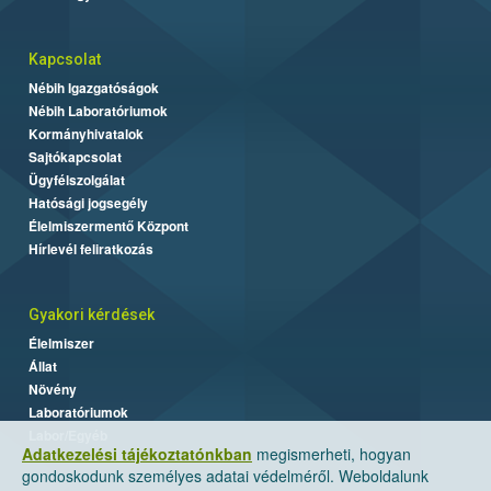
Kapcsolat
Nébih Igazgatóságok
Nébih Laboratóriumok
Kormányhivatalok
Sajtókapcsolat
Ügyfélszolgálat
Hatósági jogsegély
Élelmiszermentő Központ
Hírlevél feliratkozás
Gyakori kérdések
Élelmiszer
Állat
Növény
Laboratóriumok
Labor/Egyéb
Adatkezelési tájékoztatónkban
megismerheti, hogyan
gondoskodunk személyes adatai védelméről. Weboldalunk