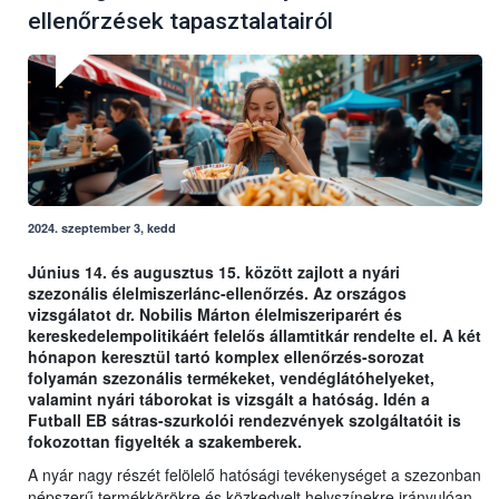
ellenőrzések tapasztalatairól
2024. szeptember 3, kedd
Június 14. és augusztus 15. között zajlott a nyári
szezonális élelmiszerlánc-ellenőrzés. Az országos
vizsgálatot dr. Nobilis Márton élelmiszeriparért és
kereskedelempolitikáért felelős államtitkár rendelte el. A két
hónapon keresztül tartó komplex ellenőrzés-sorozat
folyamán szezonális termékeket, vendéglátóhelyeket,
valamint nyári táborokat is vizsgált a hatóság. Idén a
Futball EB sátras-szurkolói rendezvények szolgáltatóit is
fokozottan figyelték a szakemberek.
A nyár nagy részét felölelő hatósági tevékenységet a szezonban
népszerű termékkörökre és közkedvelt helyszínekre irányulóan