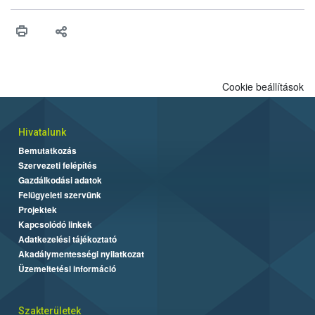
higiéniai szabályok betartása, a megfelelő hőkezelés, valamint a
maradékok szakszerű tárolása. A Nemzeti Élelmiszerlánc-
biztonsági Hivatal (Nébih) Oktatási Programja összegyűjtötte a
biztonságos grillezés legfontosabb tudnivalóit.
Cookie beállítások
Hivatalunk
Bemutatkozás
Szervezeti felépítés
Gazdálkodási adatok
Felügyeleti szervünk
Projektek
Kapcsolódó linkek
Adatkezelési tájékoztató
Akadálymentességi nyilatkozat
Üzemeltetési információ
Szakterületek