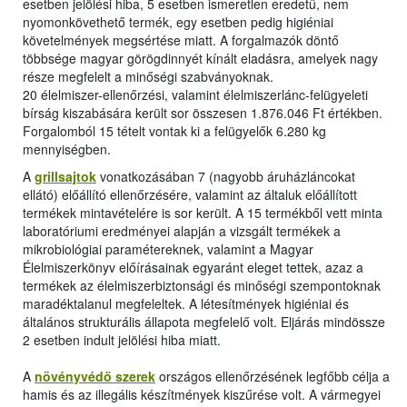
esetben jelölési hiba, 5 esetben ismeretlen eredetű, nem
nyomonkövethető termék, egy esetben pedig higiéniai
követelmények megsértése miatt. A forgalmazók döntő
többsége magyar görögdinnyét kínált eladásra, amelyek nagy
része megfelelt a minőségi szabványoknak.
20 élelmiszer-ellenőrzési, valamint élelmiszerlánc-felügyeleti
bírság kiszabására került sor összesen 1.876.046 Ft értékben.
Forgalomból 15 tételt vontak ki a felügyelők 6.280 kg
mennyiségben.
A
grillsajtok
vonatkozásában 7 (nagyobb áruházláncokat
ellátó) előállító ellenőrzésére, valamint az általuk előállított
termékek mintavételére is sor került. A 15 termékből vett minta
laboratóriumi eredményei alapján a vizsgált termékek a
mikrobiológiai paramétereknek, valamint a Magyar
Élelmiszerkönyv előírásainak egyaránt eleget tettek, azaz a
termékek az élelmiszerbiztonsági és minőségi szempontoknak
maradéktalanul megfeleltek. A létesítmények higiéniai és
általános strukturális állapota megfelelő volt. Eljárás mindössze
2 esetben indult jelölési hiba miatt.
A
növényvédő szerek
országos ellenőrzésének legfőbb célja a
hamis és az illegális készítmények kiszűrése volt. A vármegyei