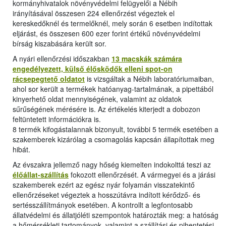
kormányhivatalok növényvédelmi felügyelői a Nébih
irányításával összesen 224 ellenőrzést végeztek el
kereskedőknél és termelőknél, mely során 6 esetben indítottak
eljárást, és összesen 600 ezer forint értékű növényvédelmi
bírság kiszabására került sor.
A nyári ellenőrzési időszakban
13 macskák számára
engedélyezett, külső élősködők elleni spot-on
rácsepegtető oldatot
is vizsgáltak a Nébih laboratóriumaiban,
ahol sor került a termékek hatóanyag-tartalmának, a pipettából
kinyerhető oldat mennyiségének, valamint az oldatok
sűrűségének mérésére is. Az értékelés kiterjedt a dobozon
feltüntetett információkra is.
8 termék kifogástalannak bizonyult, további 5 termék esetében a
szakemberek kizárólag a csomagolás kapcsán állapítottak meg
hibát.
Az évszakra jellemző nagy hőség kiemelten indokolttá teszi az
élőállat-szállítás
fokozott ellenőrzését. A vármegyei és a járási
szakemberek ezért az egész nyár folyamán visszatekintő
ellenőrzéseket végeztek a hosszútávra indított kérődző- és
sertésszállítmányok esetében. A kontrollt a legfontosabb
állatvédelmi és állatjóléti szempontok határozták meg: a hatóság
a hőmérsékleti tartományok, valamint a szállítási és pihentetési