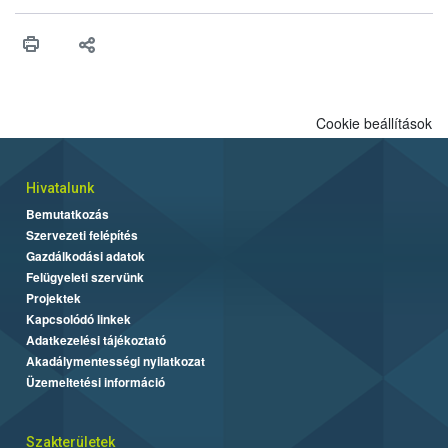
érésű szőlőkben is legyen lehetőség a károsító elleni további
védekezésre. Az Oroganic készítmény kis kiszerelésben kiskerti
felhasználók számára is elérhető és ökológiai termesztésben is
engedélyezett.
Cookie beállítások
Hivatalunk
Bemutatkozás
Szervezeti felépítés
Gazdálkodási adatok
Felügyeleti szervünk
Projektek
Kapcsolódó linkek
Adatkezelési tájékoztató
Akadálymentességi nyilatkozat
Üzemeltetési információ
Szakterületek