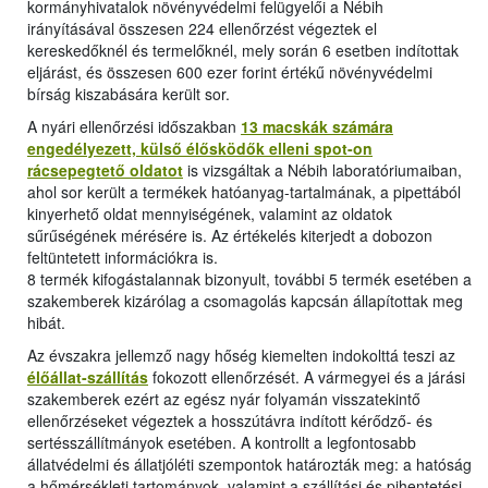
kormányhivatalok növényvédelmi felügyelői a Nébih
irányításával összesen 224 ellenőrzést végeztek el
kereskedőknél és termelőknél, mely során 6 esetben indítottak
eljárást, és összesen 600 ezer forint értékű növényvédelmi
bírság kiszabására került sor.
A nyári ellenőrzési időszakban
13 macskák számára
engedélyezett, külső élősködők elleni spot-on
rácsepegtető oldatot
is vizsgáltak a Nébih laboratóriumaiban,
ahol sor került a termékek hatóanyag-tartalmának, a pipettából
kinyerhető oldat mennyiségének, valamint az oldatok
sűrűségének mérésére is. Az értékelés kiterjedt a dobozon
feltüntetett információkra is.
8 termék kifogástalannak bizonyult, további 5 termék esetében a
szakemberek kizárólag a csomagolás kapcsán állapítottak meg
hibát.
Az évszakra jellemző nagy hőség kiemelten indokolttá teszi az
élőállat-szállítás
fokozott ellenőrzését. A vármegyei és a járási
szakemberek ezért az egész nyár folyamán visszatekintő
ellenőrzéseket végeztek a hosszútávra indított kérődző- és
sertésszállítmányok esetében. A kontrollt a legfontosabb
állatvédelmi és állatjóléti szempontok határozták meg: a hatóság
a hőmérsékleti tartományok, valamint a szállítási és pihentetési