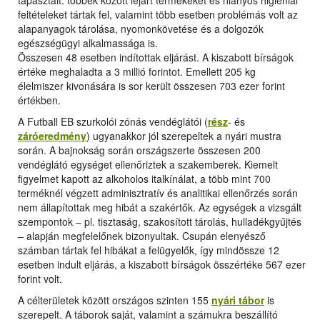
tapasztalt: többek között lejárt termékeket és hiányos higiéniai
feltételeket tártak fel, valamint több esetben problémás volt az
alapanyagok tárolása, nyomonkövetése és a dolgozók
egészségügyi alkalmassága is.
Összesen 48 esetben indítottak eljárást. A kiszabott bírságok
értéke meghaladta a 3 millió forintot. Emellett 205 kg
élelmiszer kivonására is sor került összesen 703 ezer forint
értékben.
A Futball EB szurkolói zónás vendéglátói (
rész
- és
záróeredmény
) ugyanakkor jól szerepeltek a nyári mustra
során. A bajnokság során országszerte összesen 200
vendéglátó egységet ellenőriztek a szakemberek. Kiemelt
figyelmet kapott az alkoholos italkínálat, a több mint 700
terméknél végzett adminisztratív és analitikai ellenőrzés során
nem állapítottak meg hibát a szakértők. Az egységek a vizsgált
szempontok ‒ pl. tisztaság, szakosított tárolás, hulladékgyűjtés
‒ alapján megfelelőnek bizonyultak. Csupán elenyésző
számban tártak fel hibákat a felügyelők, így mindössze 12
esetben indult eljárás, a kiszabott bírságok összértéke 567 ezer
forint volt.
A célterületek között országos szinten 155
nyári tábor
is
szerepelt. A táborok saját, valamint a számukra beszállító