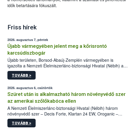
idők betartására fókuszált.
Friss hírek
2026. augusztus 7, péntek
Újabb vármegyében jelent meg a kőrisrontó
karcsúdíszbogár
Újabb területen, Borsod-Abaúj-Zemplén vármegyében is
igazolta a Nemzeti Élelmiszerlánc-biztonsági Hivatal (Nébih) a
kőrisrontó karcsúdíszbogár (Agrilus planipennis) jelenlétét. A
TOVÁBB >
kártevőt nem csak színcsapdában találták meg, de már fertőzött
fában is azonosították. A növényvédelmi szakemberek folytatják
az intenzív felderítést, emellett az intézkedéseket a szlovák
2026. augusztus 6, csütörtök
hatósággal is összehangolják a terjedés megállítása érdekében.
Szüret után is alkalmazható három növényvédő szer
az amerikai szőlőkabóca ellen
A Nemzeti Élelmiszerlánc-biztonsági Hivatal (Nébih) három
növényvédő szer – Decis Forte, Klartan 24 EW, Oroganic –
engedélyokiratát módosította, így azok a szüretet követően,
TOVÁBB >
egészen a vesszőérettség (BBCH 91) stádiumáig
felhasználhatóak a szőlőben. A kiterjesztések célja, hogy a korai