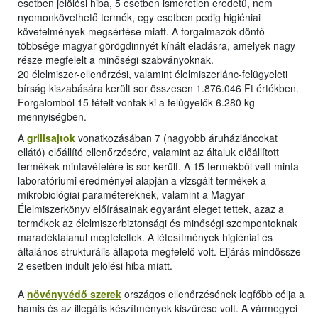
esetben jelölési hiba, 5 esetben ismeretlen eredetű, nem
nyomonkövethető termék, egy esetben pedig higiéniai
követelmények megsértése miatt. A forgalmazók döntő
többsége magyar görögdinnyét kínált eladásra, amelyek nagy
része megfelelt a minőségi szabványoknak.
20 élelmiszer-ellenőrzési, valamint élelmiszerlánc-felügyeleti
bírság kiszabására került sor összesen 1.876.046 Ft értékben.
Forgalomból 15 tételt vontak ki a felügyelők 6.280 kg
mennyiségben.
A
grillsajtok
vonatkozásában 7 (nagyobb áruházláncokat
ellátó) előállító ellenőrzésére, valamint az általuk előállított
termékek mintavételére is sor került. A 15 termékből vett minta
laboratóriumi eredményei alapján a vizsgált termékek a
mikrobiológiai paramétereknek, valamint a Magyar
Élelmiszerkönyv előírásainak egyaránt eleget tettek, azaz a
termékek az élelmiszerbiztonsági és minőségi szempontoknak
maradéktalanul megfeleltek. A létesítmények higiéniai és
általános strukturális állapota megfelelő volt. Eljárás mindössze
2 esetben indult jelölési hiba miatt.
A
növényvédő szerek
országos ellenőrzésének legfőbb célja a
hamis és az illegális készítmények kiszűrése volt. A vármegyei