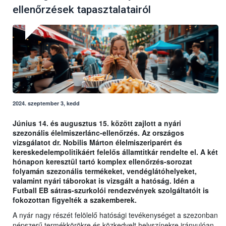
ellenőrzések tapasztalatairól
2024. szeptember 3, kedd
Június 14. és augusztus 15. között zajlott a nyári
szezonális élelmiszerlánc-ellenőrzés. Az országos
vizsgálatot dr. Nobilis Márton élelmiszeriparért és
kereskedelempolitikáért felelős államtitkár rendelte el. A két
hónapon keresztül tartó komplex ellenőrzés-sorozat
folyamán szezonális termékeket, vendéglátóhelyeket,
valamint nyári táborokat is vizsgált a hatóság. Idén a
Futball EB sátras-szurkolói rendezvények szolgáltatóit is
fokozottan figyelték a szakemberek.
A nyár nagy részét felölelő hatósági tevékenységet a szezonban
népszerű termékkörökre és közkedvelt helyszínekre irányulóan