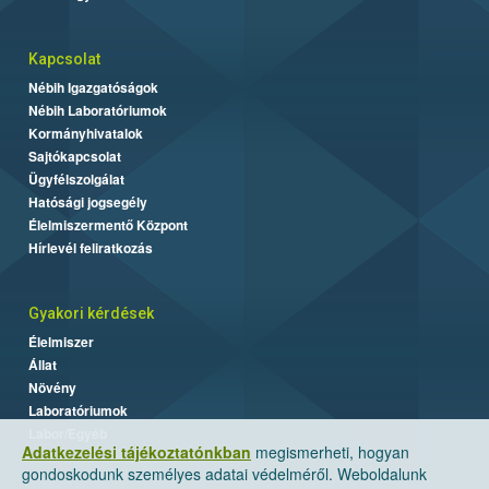
Kapcsolat
Nébih Igazgatóságok
Nébih Laboratóriumok
Kormányhivatalok
Sajtókapcsolat
Ügyfélszolgálat
Hatósági jogsegély
Élelmiszermentő Központ
Hírlevél feliratkozás
Gyakori kérdések
Élelmiszer
Állat
Növény
Laboratóriumok
Labor/Egyéb
Adatkezelési tájékoztatónkban
megismerheti, hogyan
gondoskodunk személyes adatai védelméről. Weboldalunk