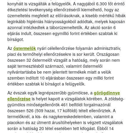
konyháit is vizsgálták a felügyelők. A nagyjából 6.300 főt érintő
étkeztetési tevékenység ellenőrzéséről kiemelhető, hogy az
üzemeltetés megfelelt az előírásoknak, a kisebb mértékű hibák
leginkább higiéniás hiányosságokból adódtak, melyek kapcsán
azonnal intézkedtek a táborüzemeltetők. Az akció során 6
eljárás indult, összesen egymillió forint értékben szabtak ki
bírságot.
Az
őstermelők
nyári célellenőrzése folyamán adminisztratív,
piaci és termőhelyi ellenőrzésekre is sor került. Országosan
összesen 32 őstermelőt vizsgált a hatóság, mely során nem
saját termesztésből származó, valamint őstermelői
nyilvántartásba be nem jelentett termékek miatt a velük
szemben indított 10 eljárásban összesen egy millió forint
értékben szabtak ki bírságot a felügyelők.
Az évszak egyik legnépszerűbb gyümölcse, a
görögdinnye
ellenőrzése
is helyet kapott a vizsgálatok körében. A zöldség-
gyümölcs minőségellenőrök 461 belföldi forgalmazónál
összesen 526 (509 hazai, 17 külföldi) tételt ellenőriztek. A
termelőknél, a kis- és nagykereskedelemben, valamint a
piacokon és az útmenti árusítóhelyeken is végzett vizsgálatok
során a hatóság 20 tétel esetében tett kifogást. Ebből 14