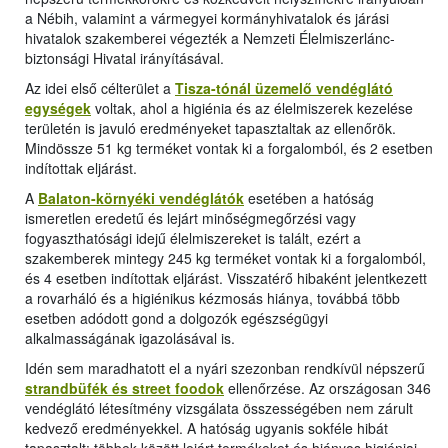
a Nébih, valamint a vármegyei kormányhivatalok és járási
hivatalok szakemberei végezték a Nemzeti Élelmiszerlánc-
biztonsági Hivatal irányításával.
Az idei első célterület a
Tisza-tónál üzemelő vendéglátó
egységek
voltak, ahol a higiénia és az élelmiszerek kezelése
területén is javuló eredményeket tapasztaltak az ellenőrök.
Mindössze 51 kg terméket vontak ki a forgalomból, és 2 esetben
indítottak eljárást.
A
Balaton-környéki vendéglátók
esetében a hatóság
ismeretlen eredetű és lejárt minőségmegőrzési vagy
fogyaszthatósági idejű élelmiszereket is talált, ezért a
szakemberek mintegy 245 kg terméket vontak ki a forgalomból,
és 4 esetben indítottak eljárást. Visszatérő hibaként jelentkezett
a rovarháló és a higiénikus kézmosás hiánya, továbbá több
esetben adódott gond a dolgozók egészségügyi
alkalmasságának igazolásával is.
Idén sem maradhatott el a nyári szezonban rendkívül népszerű
strandbüfék és street foodok
ellenőrzése. Az országosan 346
vendéglátó létesítmény vizsgálata összességében nem zárult
kedvező eredményekkel. A hatóság ugyanis sokféle hibát