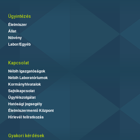
Ügyintézés
Élelmiszer
Állat
Növény
Labor/Egyéb
Kapcsolat
Nébih Igazgatóságok
Nébih Laboratóriumok
Kormányhivatalok
Sajtókapcsolat
Ügyfélszolgálat
Hatósági jogsegély
Élelmiszermentő Központ
Hírlevél feliratkozás
Gyakori kérdések