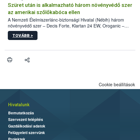
hatósággal is összehangolják a terjedés megállítása érdekében.
Szüret után is alkalmazható három növényvédő szer
az amerikai szőlőkabóca ellen
A Nemzeti Élelmiszerlánc-biztonsági Hivatal (Nébih) három
növényvédő szer – Decis Forte, Klartan 24 EW, Oroganic –
engedélyokiratát módosította, így azok a szüretet követően,
TOVÁBB >
egészen a vesszőérettség (BBCH 91) stádiumáig
felhasználhatóak a szőlőben. A kiterjesztések célja, hogy a korai
érésű szőlőkben is legyen lehetőség a károsító elleni további
védekezésre. Az Oroganic készítmény kis kiszerelésben kiskerti
felhasználók számára is elérhető és ökológiai termesztésben is
engedélyezett.
Cookie beállítások
Hivatalunk
Bemutatkozás
Szervezeti felépítés
Gazdálkodási adatok
Felügyeleti szervünk
Projektek