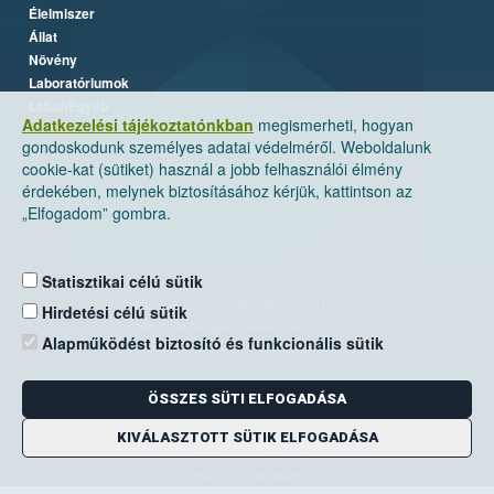
Élelmiszer
Állat
Növény
Laboratóriumok
Labor/Egyéb
Adatkezelési tájékoztatónkban
megismerheti, hogyan
gondoskodunk személyes adatai védelméről. Weboldalunk
cookie-kat (sütiket) használ a jobb felhasználói élmény
érdekében, melynek biztosításához kérjük, kattintson az
„Elfogadom” gombra.
Statisztikai célú sütik
Nemzeti Élelmiszerlánc-biztonsági Hivatal
Hirdetési célú sütik
Cím: 1024 Budapest, Keleti Károly utca. 24.
Alapműködést biztosító és funkcionális sütik
Levelezési cím: 1525 Budapest. Pf. 30.
ÖSSZES SÜTI ELFOGADÁSA
E-mail:
ugyfelszolgalat@nebih.gov.hu
Zöld szám: 06-80/263-244
KIVÁLASZTOTT SÜTIK ELFOGADÁSA
Telefon: 06-1/ 336-9000
Fax: 06-1/336-9479