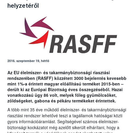
helyzetéről
2016. szeptember 19, hétfő
Az EU élelmiszer- és takarmánybiztonsági riasztási
rendszerében (RASFF) közzétett 3000 bejelentés kevesebb
mint 1%-a érintett magyar előállítású terméket 2015-ben –
derült ki az Európai Bizottság éves összegzéséből. Hazai
vonatkozású ügy 86 volt, melyek főleg gyümölcsöket,
zöldségeket, gabona és pékáru termékeket érintettek.
A több mint 35 éve működő élelmiszer- és takarmánybiztonsági
riasztási rendszer lehetővé teszi a tagállamok hatóságai közti
gyors információáramlást. Segítségével számos élelmiszer-
biztonsági kockázatot még azelőtt sikerült elhárítani, hogy a