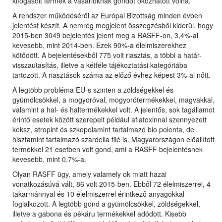
kifogásolt termék a vásárlóknak gondot okozhatott volna.
A rendszer működéséről az Európai Bizottság minden évben
jelentést készít. A nemrég megjelent összegzésből kiderül, hogy
2015-ben 3049 bejelentés jelent meg a RASFF-on, 3,4%-al
kevesebb, mint 2014-ben. Ezek 90%-a élelmiszerekhez
kötődött. A bejelentésekből 775 volt riasztás, a többi a határ-
visszautasítás, illetve a kétféle tájékoztatási kategóriába
tartozott. A riasztások száma az előző évhez képest 3%-al nőtt.
A legtöbb probléma EU-s szinten a zöldségekkel és
gyümölcsökkel, a mogyoróval, mogyorótermékekkel, magvakkal,
valamint a hal- és haltermékekkel volt. A jelentős, sok tagállamot
érintő esetek között szerepelt például aflatoxinnal szennyezett
keksz, atropint és szkopolamint tartalmazó bio polenta, de
hisztamint tartalmazó szardella filé is. Magyarországon előállított
termékkel 21 esetben volt gond, ami a RASFF bejelentésnek
kevesebb, mint 0,7%-a.
Olyan RASFF ügy, amely valamely ok miatt hazai
vonatkozásúvá vált, 86 volt 2015-ben. Ebből 72 élelmiszerrel, 4
takarmánnyal és 10 élelmiszerrel érintkező anyagokkal
foglalkozott. A legtöbb gond a gyümölcsökkel, zöldségekkel,
illetve a gabona és pékáru termékekkel adódott. Kisebb