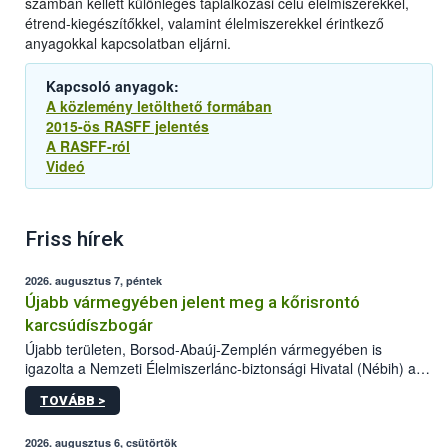
számban kellett különleges táplálkozási célú élelmiszerekkel,
étrend-kiegészítőkkel, valamint élelmiszerekkel érintkező
anyagokkal kapcsolatban eljárni.
Kapcsoló anyagok:
A közlemény letölthető formában
2015-ös RASFF jelentés
A RASFF-ról
Videó
Friss hírek
2026. augusztus 7, péntek
Újabb vármegyében jelent meg a kőrisrontó
karcsúdíszbogár
Újabb területen, Borsod-Abaúj-Zemplén vármegyében is
igazolta a Nemzeti Élelmiszerlánc-biztonsági Hivatal (Nébih) a
kőrisrontó karcsúdíszbogár (Agrilus planipennis) jelenlétét. A
TOVÁBB >
kártevőt nem csak színcsapdában találták meg, de már fertőzött
fában is azonosították. A növényvédelmi szakemberek folytatják
az intenzív felderítést, emellett az intézkedéseket a szlovák
2026. augusztus 6, csütörtök