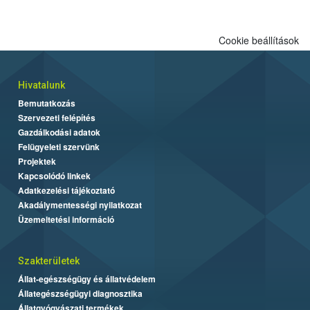
biztonságos grillezés legfontosabb tudnivalóit.
Cookie beállítások
Hivatalunk
Bemutatkozás
Szervezeti felépítés
Gazdálkodási adatok
Felügyeleti szervünk
Projektek
Kapcsolódó linkek
Adatkezelési tájékoztató
Akadálymentességi nyilatkozat
Üzemeltetési információ
Szakterületek
Állat-egészségügy és állatvédelem
Állategészségügyi diagnosztika
Állatgyógyászati termékek