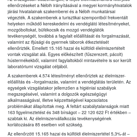
ellenőrzéseket a Nébih irányításával a megyei kormányhivatalok
járási hivatalainak szakemberei és a Nébih munkatársai
végezték. A szakemberek a turisztikai szempontból frekventált
helyeken működő kereskedelmi és vendéglátó létesítményeket,
mozgóboltokat, büfékocsik és mozgó vendéglátók
tevékenységét, továbbá a fagylalt előállítását és forgalmazását,
valamint az ifjúsági és gyermek táborok étkeztetését
ellenőrizték. Emellett 15.165 hazai és külföldi élelmiszertételt
vontak vizsgálat alá. Egyes előkészített (fűszerezett, pácolt)
hústermékekből, valamint fagylaltokból mintavételre is sor került
laboratóriumi vizsgálat céljából.
A szakemberek 4.574 létesítményt ellenőriztek az élelmiszer-
előállítás és –forgalmazás, valamint a vendéglátás területén. Az
egységek vizsgálatakor jellemzően a higiéniai szabályok
megszegésével, valamint a dolgozók egészségügyi
alkalmasságával, illetve képzettségével kapcsolatos
problémákat állapítottak meg. A feltárt szabálytalanságok miatt
163 figyelmeztetést és 348 bírságot – 22 120 622 Ft értékben –
szabtak ki. Az élelmiszervállalkozás tevékenységének
korlátozására 85 esetben volt szükség.
Az ellenőrzött 15.165 hazai és külföldi élelmiszertétel 5,3%-át –