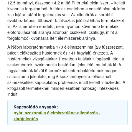
12,5 tonnányi, összesen 4,2 millió Ft értékű élelmiszert – kellett
kivonni a forgalomból. A tételek esetében a vezető hiba ok idén
is a lejárat utáni forgalmazás volt. Az ellenőrök a korábbi
évekhez képest többször találkoztak jelölési hibás termékekkel
is. Az ismeretlen eredetű, nem nyomon követhető termékek
előfordulásának aránya azonban csökkent, csakúgy, mint a
forgalomból kivonásra ítélt élelmiszerek aránya.
A Nébih laboratóriumaiba 170 élelmiszerminta (29 fűszerezett,
pácolt előkészített hústermék és 141 fagylalt) érkezett. A
hústermékek vizsgálatakor 1 esetben találtak kifogásolt tételt a
szakemberek: szalmonella baktérium jelenlétét mutatták ki. A
fagylaltminták közül 9 terméknél enterobaktériumok magas
csíraszámú jelenléte, míg 6 készítménynél a felhasznált
színezékekkel kapcsolatos problémák miatt kellett intézkedni. A
kifogásolt termékeknél minden esetben hatósági intézkedés
indult.
Kapcsolódó anyagok:
nyári szezonális élelmiszerlánc-ellenőrzés -
zárójelentés