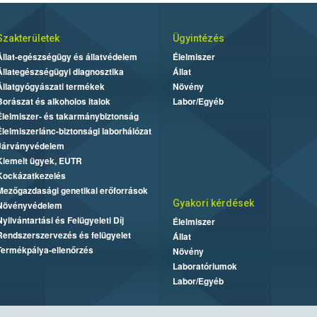
Szakterületek
Ügyintézés
Állat-egészségügy és állatvédelem
Élelmiszer
Állategészségügyi diagnosztika
Állat
Állatgyógyászati termékek
Növény
Borászat és alkoholos italok
Labor/Egyéb
Élelmiszer- és takarmánybiztonság
Élelmiszerlánc-biztonsági laborhálózat
Járványvédelem
Kiemelt ügyek, EUTR
Kockázatkezelés
Mezőgazdasági genetikai erőforrások
Gyakori kérdések
Növényvédelem
Nyilvántartási és Felügyeleti Díj
Élelmiszer
Rendszerszervezés és felügyelet
Állat
Termékpálya-ellenőrzés
Növény
Laboratóriumok
Labor/Egyéb