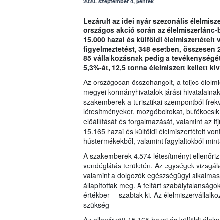
2020. szeptember 4, péntek
Lezárult az idei nyár szezonális élelmisze
országos akció során az élelmiszerlánc-
15.000 hazai és külföldi élelmiszertétel
figyelmeztetést, 348 esetben, összesen 2
85 vállalkozásnak pedig a tevékenységét i
5,3%-át, 12,5 tonna élelmiszert kellett ki
Az országosan összehangolt, a teljes élelmis
megyei kormányhivatalok járási hivatalaina
szakemberek a turisztikai szempontból fre
létesítményeket, mozgóboltokat, büfékocsik
előállítását és forgalmazását, valamint az if
15.165 hazai és külföldi élelmiszertételt vont
hústermékekből, valamint fagylaltokból mintav
A szakemberek 4.574 létesítményt ellenőrizt
vendéglátás területén. Az egységek vizsgál
valamint a dolgozók egészségügyi alkalmass
állapítottak meg. A feltárt szabálytalanságo
értékben – szabtak ki. Az élelmiszervállalk
szükség.
Az ellenőrzött 15.165 hazai és külföldi élelm