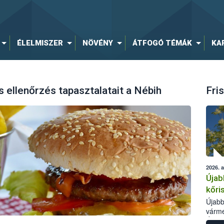
ÉLELMISZER
NÖVÉNY
ÁTFOGÓ TÉMÁK
KA
 ellenőrzés tapasztalatait a Nébih
Fris
2026. 
Újab
kőri
Újabb
várme
Élelm