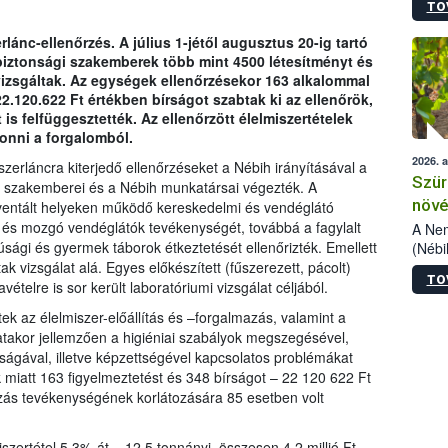
TO
kőris
jelen
rlánc-ellenőrzés. A július 1-jétől augusztus 20-ig tartó
talál
biztonsági szakemberek több mint 4500 létesítményt és
azono
t vizsgáltak. Az egységek ellenőrzésekor 163 alkalommal
folyta
2.120.622 Ft értékben bírságot szabtak ki az ellenőrök,
intéz
s felfüggesztették. Az ellenőrzött élelmiszertételek
össze
vonni a forgalomból.
érdek
2026. 
zerláncra kiterjedő ellenőrzéseket a Nébih irányításával a
Szür
k szakemberei és a Nébih munkatársai végezték. A
növé
kventált helyeken működő kereskedelmi és vendéglátó
 és mozgó vendéglátók tevékenységét, továbbá a fagylalt
szől
A Nem
júsági és gyermek táborok étkeztetését ellenőrizték. Emellett
(Nébi
Klart
ak vizsgálat alá. Egyes előkészített (fűszerezett, pácolt)
TO
módos
ételre is sor került laboratóriumi vizsgálat céljából.
egész
ek az élelmiszer-előállítás és –forgalmazás, valamint a
felha
atakor jellemzően a higiéniai szabályok megszegésével,
célja
ágával, illetve képzettségével kapcsolatos problémákat
lehet
k miatt 163 figyelmeztetést és 348 bírságot – 22 120 622 Ft
Az Or
ozás tevékenységének korlátozására 85 esetben volt
felha
terme
iszertétel 5,3%-át – 12,5 tonnányi, összesen 4,2 millió Ft