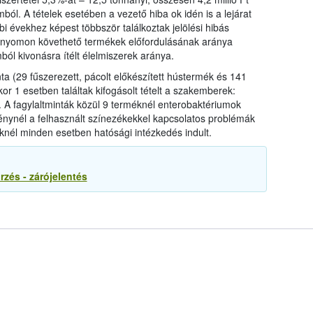
omból. A tételek esetében a vezető hiba ok idén is a lejárat
bi évekhez képest többször találkoztak jelölési hibás
m nyomon követhető termékek előfordulásának aránya
ól kivonásra ítélt élelmiszerek aránya.
a (29 fűszerezett, pácolt előkészített hústermék és 141
kor 1 esetben találtak kifogásolt tételt a szakemberek:
i. A fagylaltminták közül 9 terméknél enterobaktériumok
nynél a felhasznált színezékekkel kapcsolatos problémák
keknél minden esetben hatósági intézkedés indult.
rzés - zárójelentés