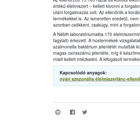
értékű élelmiszert – kellett kivonni a forgal
utáni forgalmazás volt. Az ellenőrök a koráb
termékekkel is. Az ismeretlen eredetű, ne
azonban csökkent, csakúgy, mint a forgalomb
A Nébih laboratóriumaiba 170 élelmiszermint
fagylalt) érkezett. A hústermékek vizsgálata
szalmonella baktérium jelenlétét mutatták k
magas csíraszámú jelenléte, míg 6 készítmé
miatt kellett intézkedni. A kifogásolt termé
Kapcsolódó anyagok:
nyári szezonális élelmiszerlánc-ellenő