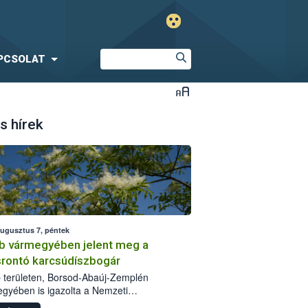
PCSOLAT
s hírek
augusztus 7, péntek
b vármegyében jelent meg a
srontó karcsúdíszbogár
 területen, Borsod-Abaúj-Zemplén
gyében is igazolta a Nemzeti
iszerlánc-biztonsági Hivatal (Nébih) a