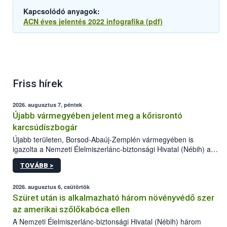
Kapcsolódó anyagok:
ACN éves jelentés 2022 infografika (pdf)
Friss hírek
2026. augusztus 7, péntek
Újabb vármegyében jelent meg a kőrisrontó
karcsúdíszbogár
Újabb területen, Borsod-Abaúj-Zemplén vármegyében is
igazolta a Nemzeti Élelmiszerlánc-biztonsági Hivatal (Nébih) a
kőrisrontó karcsúdíszbogár (Agrilus planipennis) jelenlétét. A
TOVÁBB >
kártevőt nem csak színcsapdában találták meg, de már fertőzött
fában is azonosították. A növényvédelmi szakemberek folytatják
az intenzív felderítést, emellett az intézkedéseket a szlovák
2026. augusztus 6, csütörtök
hatósággal is összehangolják a terjedés megállítása érdekében.
Szüret után is alkalmazható három növényvédő szer
az amerikai szőlőkabóca ellen
A Nemzeti Élelmiszerlánc-biztonsági Hivatal (Nébih) három