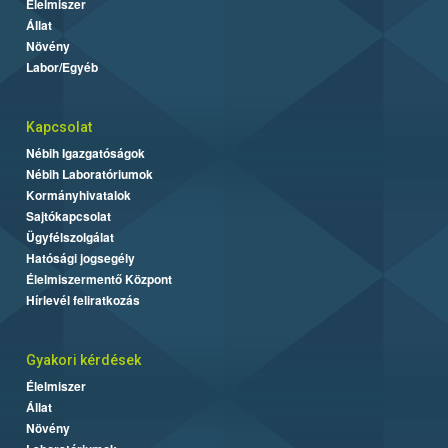
Élelmiszer
Állat
Növény
Labor/Egyéb
Kapcsolat
Nébih Igazgatóságok
Nébih Laboratóriumok
Kormányhivatalok
Sajtókapcsolat
Ügyfélszolgálat
Hatósági jogsegély
Élelmiszermentő Központ
Hírlevél feliratkozás
Gyakori kérdések
Élelmiszer
Állat
Növény