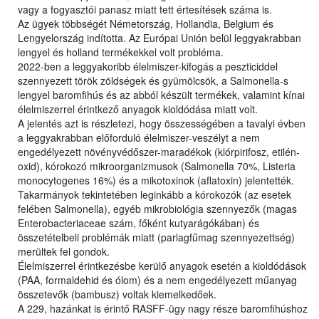
vagy a fogyasztói panasz miatt tett értesítések száma is.
Az ügyek többségét Németország, Hollandia, Belgium és
Lengyelország indította. Az Európai Unión belül leggyakrabban
lengyel és holland termékekkel volt probléma.
2022-ben a leggyakoribb élelmiszer-kifogás a peszticiddel
szennyezett török zöldségek és gyümölcsök, a Salmonella-s
lengyel baromfihús és az abból készült termékek, valamint kínai
élelmiszerrel érintkező anyagok kioldódása miatt volt.
A jelentés azt is részletezi, hogy összességében a tavalyi évben
a leggyakrabban előforduló élelmiszer-veszélyt a nem
engedélyezett növényvédőszer-maradékok (klórpirifosz, etilén-
oxid), kórokozó mikroorganizmusok (Salmonella 70%, Listeria
monocytogenes 16%) és a mikotoxinok (aflatoxin) jelentették.
Takarmányok tekintetében leginkább a kórokozók (az esetek
felében Salmonella), egyéb mikrobiológia szennyezők (magas
Enterobacteriaceae szám, főként kutyarágókában) és
összetételbeli problémák miatt (parlagfűmag szennyezettség)
merültek fel gondok.
Élelmiszerrel érintkezésbe kerülő anyagok esetén a kioldódások
(PAA, formaldehid és ólom) és a nem engedélyezett műanyag
összetevők (bambusz) voltak kiemelkedőek.
A 229, hazánkat is érintő RASFF-ügy nagy része baromfihúshoz