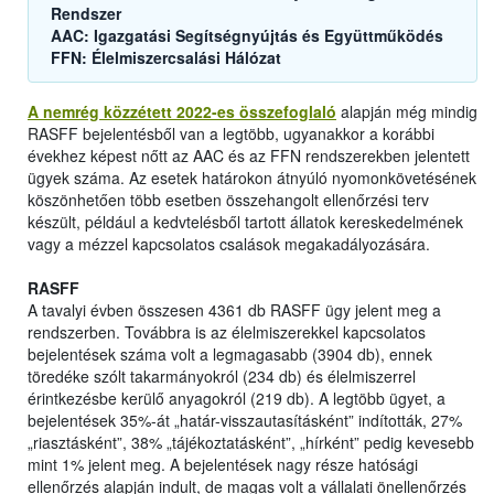
Rendszer
AAC: Igazgatási Segítségnyújtás és Együttműködés
FFN: Élelmiszercsalási Hálózat
A nemrég közzétett 2022-es összefoglaló
alapján még mindig
RASFF bejelentésből van a legtöbb, ugyanakkor a korábbi
évekhez képest nőtt az AAC és az FFN rendszerekben jelentett
ügyek száma. Az esetek határokon átnyúló nyomonkövetésének
köszönhetően több esetben összehangolt ellenőrzési terv
készült, például a kedvtelésből tartott állatok kereskedelmének
vagy a mézzel kapcsolatos csalások megakadályozására.
RASFF
A tavalyi évben összesen 4361 db RASFF ügy jelent meg a
rendszerben. Továbbra is az élelmiszerekkel kapcsolatos
bejelentések száma volt a legmagasabb (3904 db), ennek
töredéke szólt takarmányokról (234 db) és élelmiszerrel
érintkezésbe kerülő anyagokról (219 db). A legtöbb ügyet, a
bejelentések 35%-át „határ-visszautasításként” indították, 27%
„riasztásként”, 38% „tájékoztatásként”, „hírként” pedig kevesebb
mint 1% jelent meg. A bejelentések nagy része hatósági
ellenőrzés alapján indult, de magas volt a vállalati önellenőrzés