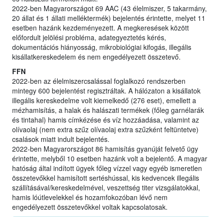
2022-ben Magyarországot 69 AAC (43 élelmiszer, 5 takarmány,
20 állat és 1 állati melléktermék) bejelentés érintette, melyet 11
esetben hazánk kezdeményezett. A megkeresések között
előfordult jelölési probléma, adategyeztetés kérés,
dokumentációs hiányosság, mikrobiológiai kifogás, illegális
kisállatkereskedelem és nem engedélyezett összetevő.
FFN
2022-ben az élelmiszercsalással foglalkozó rendszerben
mintegy 600 bejelentést regisztráltak. A hálózaton a kisállatok
illegális kereskedelme volt kiemelkedő (276 eset), emellett a
mézhamisítás, a halak és halászati termékek (főleg garnélarák
és tintahal) hamis címkézése és víz hozzáadása, valamint az
olívaolaj (nem extra szűz olívaolaj extra szűzként feltüntetve)
csalások miatt indult bejelentés.
2022-ben Magyarországot 86 hamisítás gyanúját felvető ügy
érintette, melyből 10 esetben hazánk volt a bejelentő. A magyar
hatóság által indított ügyek főleg vízzel vagy egyéb ismeretlen
összetevőkkel hamisított sertéshússal, kis kedvencek illegális
szállításával/kereskedelmével, veszettség titer vizsgálatokkal,
hamis lóútlevelekkel és hozamfokozóban lévő nem
engedélyezett összetevőkkel voltak kapcsolatosak.