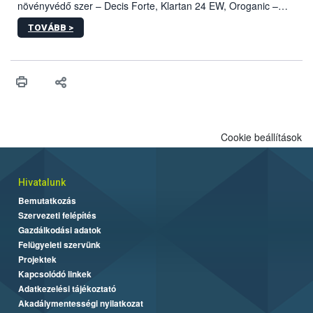
növényvédő szer – Decis Forte, Klartan 24 EW, Oroganic –
engedélyokiratát módosította, így azok a szüretet követően,
TOVÁBB >
egészen a vesszőérettség (BBCH 91) stádiumáig
felhasználhatóak a szőlőben. A kiterjesztések célja, hogy a korai
érésű szőlőkben is legyen lehetőség a károsító elleni további
védekezésre. Az Oroganic készítmény kis kiszerelésben kiskerti
felhasználók számára is elérhető és ökológiai termesztésben is
engedélyezett.
Cookie beállítások
Hivatalunk
Bemutatkozás
Szervezeti felépítés
Gazdálkodási adatok
Felügyeleti szervünk
Projektek
Kapcsolódó linkek
Adatkezelési tájékoztató
Akadálymentességi nyilatkozat