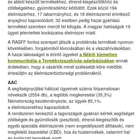
és abból készült termékekhez, étrend-kiegészítőkhöz és
zöldségekhez, gyümölcsökhöz kötődött. Ezek közül 194
élelmiszerhez, 17 takarmányhoz, és 18 élelmiszerrel érintkező
anyaghoz kapcsolódott, 32 esetben pedig hazai gyártású
termékkel szemben merült fel kifogás. A magyar hatóságok 19
ügyet jelentettek kockázatos élelmiszer miatt.
A RASFF fontos szerepet játszik a problémás termékek nyomon
követésében, forgalomból kivonásában és a visszahívásokban.
A hazai lakosságot is érintő ügyeket
a Nébih kiemelten
kommunikálja a Termékvisszahívás adatbázisában
annak
érdekében, hogy a vásárlók minél szélesebb köre mielőbb
értesüljön az élelmiszerbiztonsági problémákról.
AAC
A segítségnyújtási hálózat ügyeinek száma folyamatosan
növekszik (2554 db), a legtöbb megkeresést (35,3%)
Németország kezdeményezte, az ügyek 85,1%-
a élelmiszerekhez kapcsolódott.
A rendszeren keresztül a tagországok gyakran kértek segítséget
zöldségek és gyümölcsök (peszticid), étrend-kiegészítők és
egyéb speciális élelmiszerek (nem engedélyezett állítások), nem
megfelelő összetétel (CBD), hús és hústermékek, valamint hal
és halászati termékek miatt.