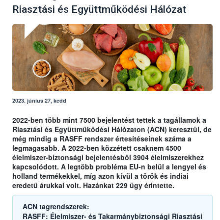
Riasztási és Együttműködési Hálózat
2023. június 27, kedd
2022-ben több mint 7500 bejelentést tettek a tagállamok a
Riasztási és Együttműködési Hálózaton (ACN) keresztül, de
még mindig a RASFF rendszer értesítéseinek száma a
legmagasabb. A 2022-ben közzétett csaknem 4500
élelmiszer-biztonsági bejelentésből 3904 élelmiszerekhez
kapcsolódott. A legtöbb probléma EU-n belül a lengyel és
holland termékekkel, míg azon kívül a török és indiai
eredetű árukkal volt. Hazánkat 229 ügy érintette.
ACN tagrendszerek:
RASFF: Élelmiszer- és Takarmánybiztonsági Riasztási