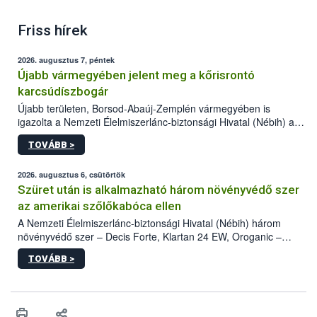
Friss hírek
2026. augusztus 7, péntek
Újabb vármegyében jelent meg a kőrisrontó
karcsúdíszbogár
Újabb területen, Borsod-Abaúj-Zemplén vármegyében is
igazolta a Nemzeti Élelmiszerlánc-biztonsági Hivatal (Nébih) a
kőrisrontó karcsúdíszbogár (Agrilus planipennis) jelenlétét. A
TOVÁBB >
kártevőt nem csak színcsapdában találták meg, de már fertőzött
fában is azonosították. A növényvédelmi szakemberek folytatják
az intenzív felderítést, emellett az intézkedéseket a szlovák
2026. augusztus 6, csütörtök
hatósággal is összehangolják a terjedés megállítása érdekében.
Szüret után is alkalmazható három növényvédő szer
az amerikai szőlőkabóca ellen
A Nemzeti Élelmiszerlánc-biztonsági Hivatal (Nébih) három
növényvédő szer – Decis Forte, Klartan 24 EW, Oroganic –
engedélyokiratát módosította, így azok a szüretet követően,
TOVÁBB >
egészen a vesszőérettség (BBCH 91) stádiumáig
felhasználhatóak a szőlőben. A kiterjesztések célja, hogy a korai
érésű szőlőkben is legyen lehetőség a károsító elleni további
védekezésre. Az Oroganic készítmény kis kiszerelésben kiskerti
felhasználók számára is elérhető és ökológiai termesztésben is