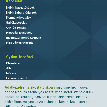
Kapcsolat
Nébih Igazgatóságok
Nébih Laboratóriumok
Kormányhivatalok
Sajtókapcsolat
Ügyfélszolgálat
Hatósági jogsegély
Élelmiszermentő Központ
Hírlevél feliratkozás
Gyakori kérdések
Élelmiszer
Állat
Növény
Laboratóriumok
Labor/Egyéb
Adatkezelési tájékoztatónkban
megismerheti, hogyan
gondoskodunk személyes adatai védelméről. Weboldalunk
cookie-kat (sütiket) használ a jobb felhasználói élmény
érdekében, melynek biztosításához kérjük, kattintson az
„Elfogadom” gombra.