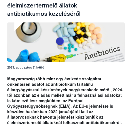
élelmiszertermelő állatok
antibiotikumos kezeléséről
2023. augusztus 7, hétfő
Magyarország több mint egy évtizede szolgáltat
önkéntesen adatot az antibiotikum tartalmú
állatgyógyászati készítmények nagykereskedelméről, 2024-
től azonban az eladás mellett már a felhasználási adatokat
is kötelező lesz megküldeni az Európai
Gyógyszerügynökségnek (EMA). Az EU-s jelentésre is
készülve hazánkban 2022 januárjától kell az
állatorvosoknak havonta jelentést készíteniük az
élelmiszertermelő állatoknál felhasznált antibiotikumokról.