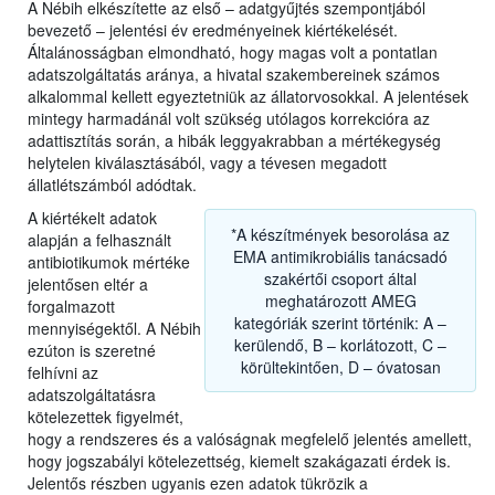
A Nébih elkészítette az első – adatgyűjtés szempontjából
bevezető – jelentési év eredményeinek kiértékelését.
Általánosságban elmondható, hogy magas volt a pontatlan
adatszolgáltatás aránya, a hivatal szakembereinek számos
alkalommal kellett egyeztetniük az állatorvosokkal. A jelentések
mintegy harmadánál volt szükség utólagos korrekcióra az
adattisztítás során, a hibák leggyakrabban a mértékegység
helytelen kiválasztásából, vagy a tévesen megadott
állatlétszámból adódtak.
A kiértékelt adatok
*A készítmények besorolása az
alapján a felhasznált
EMA antimikrobiális tanácsadó
antibiotikumok mértéke
szakértői csoport által
jelentősen eltér a
meghatározott AMEG
forgalmazott
kategóriák szerint történik: A –
mennyiségektől. A Nébih
kerülendő, B – korlátozott, C –
ezúton is szeretné
körültekintően, D – óvatosan
felhívni az
adatszolgáltatásra
kötelezettek figyelmét,
hogy a rendszeres és a valóságnak megfelelő jelentés amellett,
hogy jogszabályi kötelezettség, kiemelt szakágazati érdek is.
Jelentős részben ugyanis ezen adatok tükrözik a