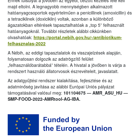
Ennek túlsúlyát a jövőben az egyedi, célzott kezelés felé kell
majd eltolni. A legnagyobb mennyiségben alkalmazott
hatóanyagcsoportok egyértelműen a penicillinek (amoxicillin) és
a tetraciklinek (doxiciklin) voltak, azonban a különböző
ágazatokban eltérések tapasztalhatóak a „top 5” felhasznált
hatóanyagoknál. További részletek alábbi cikkünkben
olvashatóak:
https://portal.nebih.gov.hu/-/antibiotikum-
felhasznalas-2022
A Nébih, az eddigi tapasztalatok és visszajelzések alapján,
folyamatosan dolgozik az adatrögzítő felület
„felhasználóbarátabbá” tételén. A hivatal a jövőben is várja a
rendszert használó állatorvosok észrevételeit, javaslatait.
Az adatgyűjtési rendszer kialakítása, fejlesztése és az
adatminőség javítása az alábbi Európai Uniós pályázat
támogatásával valósul meg:
101104675 — AMR_ASU_HU —
SMP-FOOD-2022-AMRtool-AG-IBA.