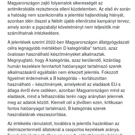
Magyarországon zajló folyamatok sikerességét az
antimikrobiális rezisztencia elleni küzdelemben. Az első év során
a hatóság nem szankcionálta a jelentési hajlandóság hiányát,
azonban idén ősszel a Nébih újabb ellenőrzési kampányt tervez,
amely során a jogszabályi követelményt nem teljesítők már
számíthatnak intézkedésre.
A jelentések szerint 2022-ben Magyarországon állatgyógyászati
célra legnagyobb mértékben D kategóriába* tartozó, azaz
óvatosan használható készítményeket alkalmaztak.
Megnyugtató, hogy A kategóriás, azaz kerülendő, kizárólag
humán kezelésre fenntartott hatóanyagot tartalmazó szerek
alkalmazásáról egyáltalán nem érkezett jelentés. Fokozott
figyelmet érdemelnek a B kategóriás – korlátozottan
használható – készítmények, amelyeknél az eladások EU-s
átlaga évről évre csökken, azonban Magyarországon mind az
eladások, mind a felhasználás terén nagy arányban jelennek
meg az adatok között. Kiemelt cél a jövőben ezen, kritikusan
fontos hatóanyagot tartalmazó, B kategóriás szerek
használatának visszaszorítása.
Az értékelés rámutatott, továbbra is jelentős hazánkban az
élelmiszertermelő állatoknál a csoportos kezelések aránya.