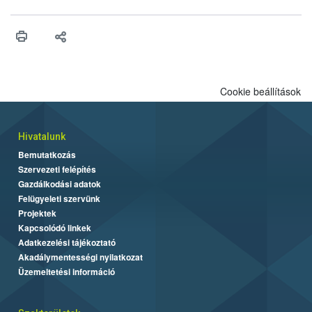
érésű szőlőkben is legyen lehetőség a károsító elleni további
védekezésre. Az Oroganic készítmény kis kiszerelésben kiskerti
felhasználók számára is elérhető és ökológiai termesztésben is
engedélyezett.
Cookie beállítások
Hivatalunk
Bemutatkozás
Szervezeti felépítés
Gazdálkodási adatok
Felügyeleti szervünk
Projektek
Kapcsolódó linkek
Adatkezelési tájékoztató
Akadálymentességi nyilatkozat
Üzemeltetési információ