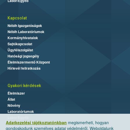
Labor/Egyéb
Kapcsolat
Nébih Igazgatóságok
Nébih Laboratóriumok
Kormányhivatalok
Sajtókapcsolat
Ügyfélszolgálat
Hatósági jogsegély
Élelmiszermentő Központ
Hírlevél feliratkozás
Gyakori kérdések
Élelmiszer
Állat
Növény
Laboratóriumok
Labor/Egyéb
Adatkezelési tájékoztatónkban
megismerheti, hogyan
gondoskodunk személyes adatai védelméről. Weboldalunk