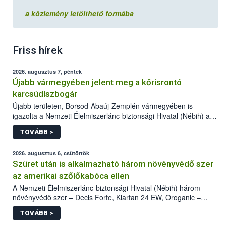
a közlemény letölthető formába
Friss hírek
2026. augusztus 7, péntek
Újabb vármegyében jelent meg a kőrisrontó
karcsúdíszbogár
Újabb területen, Borsod-Abaúj-Zemplén vármegyében is
igazolta a Nemzeti Élelmiszerlánc-biztonsági Hivatal (Nébih) a
kőrisrontó karcsúdíszbogár (Agrilus planipennis) jelenlétét. A
TOVÁBB >
kártevőt nem csak színcsapdában találták meg, de már fertőzött
fában is azonosították. A növényvédelmi szakemberek folytatják
az intenzív felderítést, emellett az intézkedéseket a szlovák
2026. augusztus 6, csütörtök
hatósággal is összehangolják a terjedés megállítása érdekében.
Szüret után is alkalmazható három növényvédő szer
az amerikai szőlőkabóca ellen
A Nemzeti Élelmiszerlánc-biztonsági Hivatal (Nébih) három
növényvédő szer – Decis Forte, Klartan 24 EW, Oroganic –
engedélyokiratát módosította, így azok a szüretet követően,
TOVÁBB >
egészen a vesszőérettség (BBCH 91) stádiumáig
felhasználhatóak a szőlőben. A kiterjesztések célja, hogy a korai