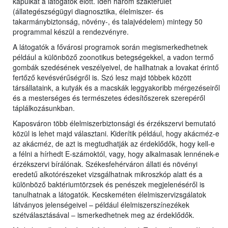
kapuikat a látogatók előtt. Idén három szakterület
(állategészségügyi diagnosztika, élelmiszer- és
takarmánybiztonság, növény-, és talajvédelem) mintegy 50
programmal készül a rendezvényre.
A látogatók a fővárosi programok során megismerkedhetnek
például a különböző zoonotikus betegségekkel, a vadon termő
gombák szedésének veszélyeivel, de hallhatnak a lovakat érintő
fertőző kevésvérűségről is. Szó lesz majd többek között
társállataink, a kutyák és a macskák leggyakoribb mérgezéseiről
és a mesterséges és természetes édesítőszerek szerepéről
táplálkozásunkban.
Kaposváron több élelmiszerbiztonsági és érzékszervi bemutató
közül is lehet majd választani. Kiderítik például, hogy akácméz-e
az akácméz, de azt is megtudhatják az érdeklődők, hogy kell-e
a félni a hírhedt E-számoktól, vagy, hogy alkalmasak lennének-e
érzékszervi bírálónak. Székesfehérváron állati és növényi
eredetű alkotórészeket vizsgálhatnak mikroszkóp alatt és a
különböző baktériumtörzsek és penészek megjelenéséről is
tanulhatnak a látogatók. Kecskeméten élelmiszervizsgálatok
látványos jelenségeivel – például élelmiszerszínezékek
szétválasztásával – ismerkedhetnek meg az érdeklődők.