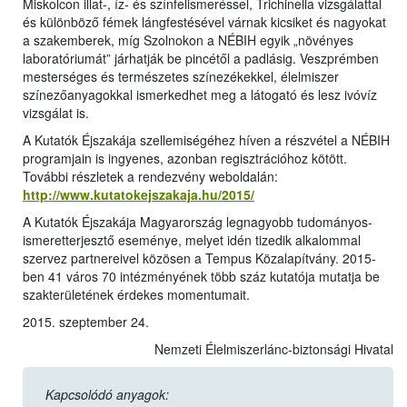
Miskolcon illat-, íz- és színfelismeréssel, Trichinella vizsgálattal
és különböző fémek lángfestésével várnak kicsiket és nagyokat
a szakemberek, míg Szolnokon a NÉBIH egyik „növényes
laboratóriumát” járhatják be pincétől a padlásig. Veszprémben
mesterséges és természetes színezékekkel, élelmiszer
színezőanyagokkal ismerkedhet meg a látogató és lesz ivóvíz
vizsgálat is.
A Kutatók Éjszakája szellemiségéhez híven a részvétel a NÉBIH
programjain is ingyenes, azonban regisztrációhoz kötött.
További részletek a rendezvény weboldalán:
http://www.kutatokejszakaja.hu/2015/
A Kutatók Éjszakája Magyarország legnagyobb tudományos-
ismeretterjesztő eseménye, melyet idén tizedik alkalommal
szervez partnereivel közösen a Tempus Közalapítvány. 2015-
ben 41 város 70 intézményének több száz kutatója mutatja be
szakterületének érdekes momentumait.
2015. szeptember 24.
Nemzeti Élelmiszerlánc-biztonsági Hivatal
Kapcsolódó anyagok: