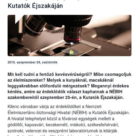
Kutatók Éjszakáján
2015. szeptember 24, csütörtök
Mit kell tudni a fertőző kevésvérűségről? Mibe csomagoljuk
az élelmiszereket? Melyek a kutyáknál, macskáknál
leggyakrabban előforduló mérgezések? Megannyi érdekes
kérdés, amire az érdeklődők választ kaphatnak a NÉBIH
szakembereitől szeptember 25-én, a Kutatók Éjszakáján.
Kilenc városban várja az érdeklődőket a Nemzeti
Élelmiszerlánc-biztonsági Hivatal (NÉBIH) a Kutatók Éjszakáján.
A hivatal telephelyei közül a fővárosi egységek mellett a
gödöllői, kaposvári, kecskeméti, miskolci, székesfehérvári,
szolnoki, velencei és veszprémi laboratóriumok is kitárják