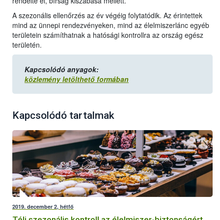
rendelte el, bírság kiszabása mellett.
A szezonális ellenőrzés az év végéig folytatódik. Az érintettek
mind az ünnepi rendezvényeken, mind az élelmiszerlánc egyéb
területein számíthatnak a hatósági kontrollra az ország egész
területén.
Kapcsolódó anyagok:
közlemény letölthető formában
Kapcsolódó tartalmak
2019. december 2, hétfő
Téli szezonális kontroll az élelmiszer-biztonságért