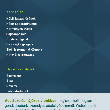
Kapcsolat
Nébih Igazgatóságok
Nébih Laboratóriumok
Kormányhivatalok
Sajtókapcsolat
Ügyfélszolgálat
Hatósági jogsegély
Élelmiszermentő Központ
Hírlevél feliratkozás
Gyakori kérdések
Élelmiszer
Állat
Növény
Laboratóriumok
Labor/Egyéb
Adatkezelési tájékoztatónkban
megismerheti, hogyan
gondoskodunk személyes adatai védelméről. Weboldalunk