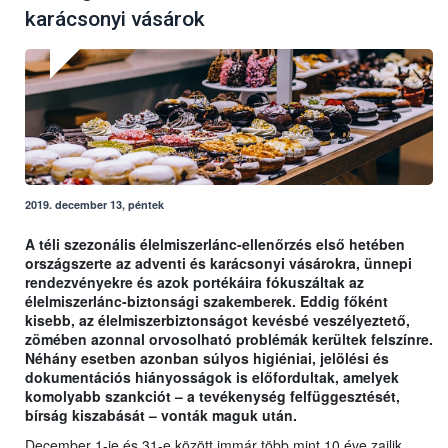
karácsonyi vásárok
2019. december 13, péntek
A téli szezonális élelmiszerlánc-ellenőrzés első hetében
országszerte az adventi és karácsonyi vásárokra, ünnepi
rendezvényekre és azok portékáira fókuszáltak az
élelmiszerlánc-biztonsági szakemberek. Eddig főként
kisebb, az élelmiszerbiztonságot kevésbé veszélyeztető,
zömében azonnal orvosolható problémák kerültek felszínre.
Néhány esetben azonban súlyos higiéniai, jelölési és
dokumentációs hiányosságok is előfordultak, amelyek
komolyabb szankciót – a tevékenység felfüggesztését,
bírság kiszabását – vonták maguk után.
December 1-je és 31-e között immár több mint 10 éve zajlik