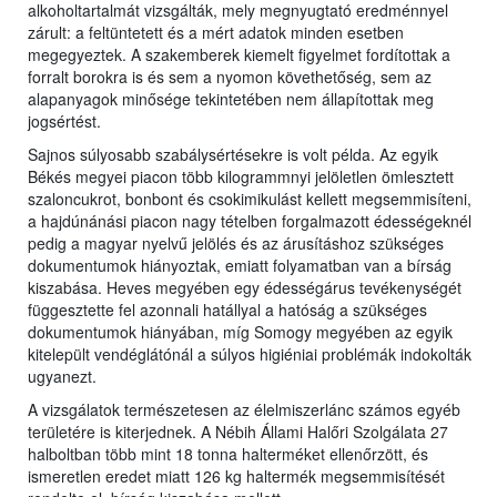
alkoholtartalmát vizsgálták, mely megnyugtató eredménnyel
zárult: a feltüntetett és a mért adatok minden esetben
megegyeztek. A szakemberek kiemelt figyelmet fordítottak a
forralt borokra is és sem a nyomon követhetőség, sem az
alapanyagok minősége tekintetében nem állapítottak meg
jogsértést.
Sajnos súlyosabb szabálysértésekre is volt példa. Az egyik
Békés megyei piacon több kilogrammnyi jelöletlen ömlesztett
szaloncukrot, bonbont és csokimikulást kellett megsemmisíteni,
a hajdúnánási piacon nagy tételben forgalmazott édességeknél
pedig a magyar nyelvű jelölés és az árusításhoz szükséges
dokumentumok hiányoztak, emiatt folyamatban van a bírság
kiszabása. Heves megyében egy édességárus tevékenységét
függesztette fel azonnali hatállyal a hatóság a szükséges
dokumentumok hiányában, míg Somogy megyében az egyik
kitelepült vendéglátónál a súlyos higiéniai problémák indokolták
ugyanezt.
A vizsgálatok természetesen az élelmiszerlánc számos egyéb
területére is kiterjednek. A Nébih Állami Halőri Szolgálata 27
halboltban több mint 18 tonna halterméket ellenőrzött, és
ismeretlen eredet miatt 126 kg haltermék megsemmisítését