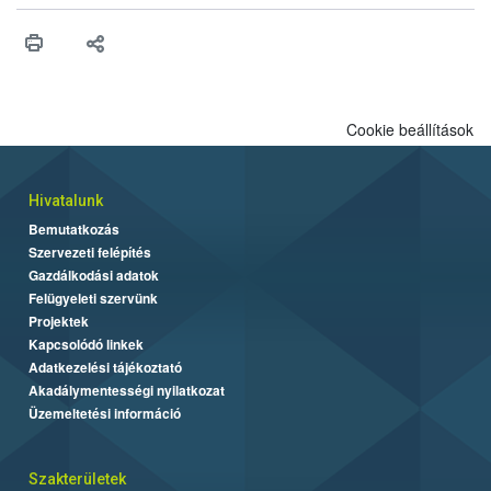
értékű terméket kellett kivonni a forgalomból.
Cookie beállítások
Hivatalunk
Bemutatkozás
Szervezeti felépítés
Gazdálkodási adatok
Felügyeleti szervünk
Projektek
Kapcsolódó linkek
Adatkezelési tájékoztató
Akadálymentességi nyilatkozat
Üzemeltetési információ
Szakterületek