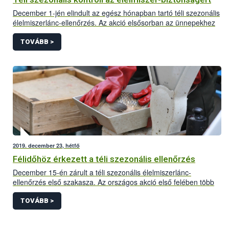
December 1-jén elindult az egész hónapban tartó téli szezonális
élelmiszerlánc-ellenőrzés. Az akció elsősorban az ünnepekhez
kötődő termékekre, valamint az ünnepi időszakban kiemelt
forgalmat bonyolító vállalkozásokra összpontosít.
TOVÁBB >
2019. december 23, hétfő
Félidőhöz érkezett a téli szezonális ellenőrzés
December 15-én zárult a téli szezonális élelmiszerlánc-
ellenőrzés első szakasza. Az országos akció első felében több
mint 1800 előállító- és forgalmazó helyet ellenőriztek a
szakemberek, figyelmeztetést és bírságot egyaránt 69
TOVÁBB >
alkalommal szabtak ki, utóbbit összesen 5,6 millió Ft értékben. A
megvizsgált élelmiszer tételek közül 1,6 tonnányi, kb. 2 millió Ft