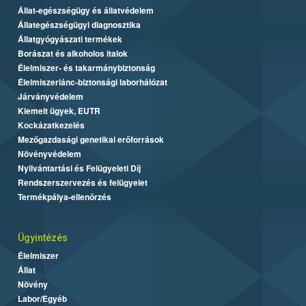
Állat-egészségügy és állatvédelem
Állategészségügyi diagnosztika
Állatgyógyászati termékek
Borászat és alkoholos italok
Élelmiszer- és takarmánybiztonság
Élelmiszerlánc-biztonsági laborhálózat
Járványvédelem
Kiemelt ügyek, EUTR
Kockázatkezelés
Mezőgazdasági genetikai erőforrások
Növényvédelem
Nyilvántartási és Felügyeleti Díj
Rendszerszervezés és felügyelet
Termékpálya-ellenőrzés
Ügyintézés
Élelmiszer
Állat
Növény
Labor/Egyéb