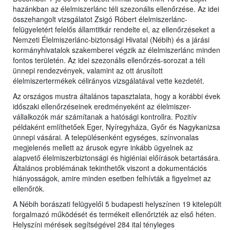
hazánkban az élelmiszerlánc téli szezonális ellenőrzése. Az idei
összehangolt vizsgálatot Zsigó Róbert élelmiszerlánc-
felügyeletért felelős államtitkár rendelte el, az ellenőrzéseket a
Nemzeti Élelmiszerlánc-biztonsági Hivatal (Nébih) és a járási
kormányhivatalok szakemberei végzik az élelmiszerlánc minden
fontos területén. Az idei szezonális ellenőrzés-sorozat a téli
ünnepi rendezvények, valamint az ott árusított
élelmiszertermékek célirányos vizsgálatával vette kezdetét.
Az országos mustra általános tapasztalata, hogy a korábbi évek
időszaki ellenőrzéseinek eredményeként az élelmiszer-
vállalkozók már számítanak a hatósági kontrollra. Pozitív
példaként említhetőek Eger, Nyíregyháza, Győr és Nagykanizsa
ünnepi vásárai. A településenként egységes, színvonalas
megjelenés mellett az árusok egyre inkább ügyelnek az
alapvető élelmiszerbiztonsági és higiéniai előírások betartására.
Általános problémának tekinthetők viszont a dokumentációs
hiányosságok, amire minden esetben felhívták a figyelmet az
ellenőrök.
A Nébih borászati felügyelői 5 budapesti helyszínen 19 kitelepült
forgalmazó működését és termékeit ellenőrizték az első héten.
Helyszíni mérések segítségével 284 ital tényleges