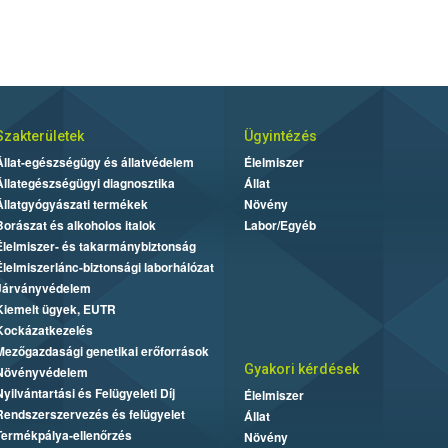
Szakterületek
Ügyintézés
Állat-egészségügy és állatvédelem
Élelmiszer
Állategészségügyi diagnosztika
Állat
Állatgyógyászati termékek
Növény
Borászat és alkoholos italok
Labor/Egyéb
Élelmiszer- és takarmánybiztonság
Élelmiszerlánc-biztonsági laborhálózat
Járványvédelem
Kiemelt ügyek, EUTR
Kockázatkezelés
Mezőgazdasági genetikai erőforrások
Gyakori kérdések
Növényvédelem
Nyilvántartási és Felügyeleti Díj
Élelmiszer
Rendszerszervezés és felügyelet
Állat
Termékpálya-ellenőrzés
Növény