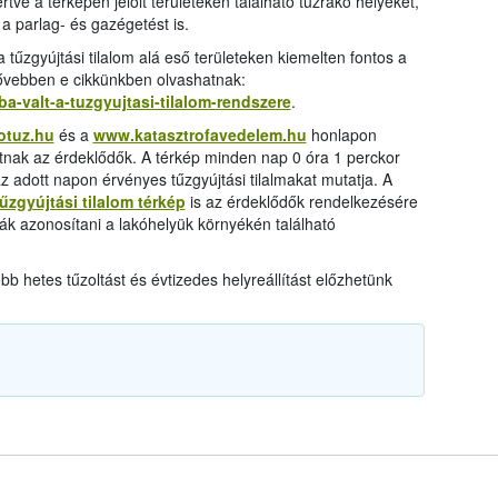
ve a térképen jelölt területeken található tűzrakó helyeket,
 a parlag- és gazégetést is.
a tűzgyújtási tilalom alá eső területeken kiemelten fontos a
bővebben e cikkünkben olvashatnak:
ba-valt-a-tuzgyujtasi-tilalom-rendszere
.
otuz.hu
és a
www.katasztrofavedelem.hu
honlapon
atnak az érdeklődők. A térkép minden nap 0 óra 1 perckor
z adott napon érvényes tűzgyújtási tilalmakat mutatja. A
tűzgyújtási tilalom térkép
is az érdeklődők rendelkezésére
ák azonosítani a lakóhelyük környékén található
 hetes tűzoltást és évtizedes helyreállítást előzhetünk