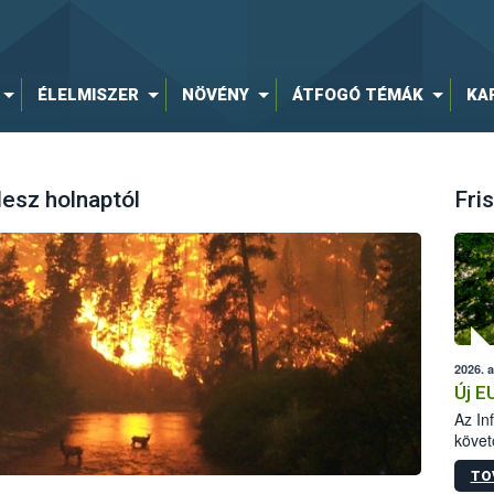
ÉLELMISZER
NÖVÉNY
ÁTFOGÓ TÉMÁK
KA
lesz holnaptól
Fris
2026. 
Új E
Az In
követ
szere
TO