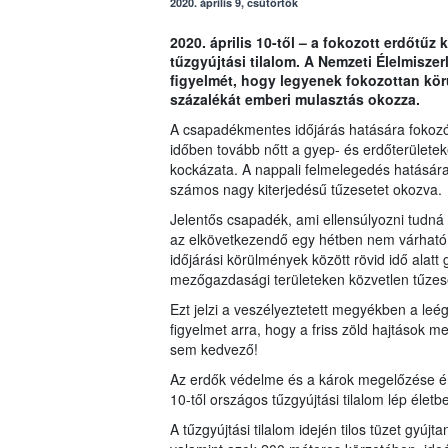
2020. április 9, csütörtök
2020. április 10-től – a fokozott erdőtűz 
tűzgyújtási tilalom. A Nemzeti Élelmiszer
figyelmét, hogy legyenek fokozottan kö
százalékát emberi mulasztás okozza.
A csapadékmentes időjárás hatására fokozód
időben tovább nőtt a gyep- és erdőterületek
kockázata. A nappali felmelegedés hatására
számos nagy kiterjedésű tűzesetet okozva.
Jelentős csapadék, ami ellensúlyozni tudná
az elkövetkezendő egy hétben nem várható. 
időjárási körülmények között rövid idő alatt
mezőgazdasági területeken közvetlen tűzese
Ezt jelzi a veszélyeztetett megyékben a leé
figyelmet arra, hogy a friss zöld hajtások
sem kedvező!
Az erdők védelme és a károk megelőzése érd
10-től országos tűzgyújtási tilalom lép életbe
A tűzgyújtási tilalom idején tilos tüzet gyúj