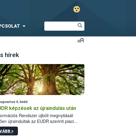
PCSOLAT
s hírek
augusztus 4, kedd
UDR képzések az újraindulás után
formációs Rendszer újbóli megnyitását
ően újraindultak az EUDR szerinti piaci
plőknek szóló online képzések.
VÁBB >