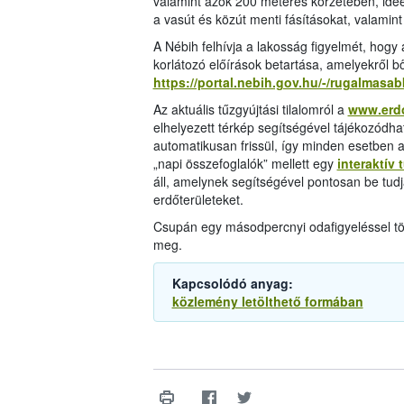
valamint azok 200 méteres körzetében, ideért
a vasút és közút menti fásításokat, valamint
A Nébih felhívja a lakosság figyelmét, hogy 
korlátozó előírások betartása, amelyekről 
https://portal.nebih.gov.hu/-/rugalmasab
Az aktuális tűzgyújtási tilalomról a
www.erd
elhelyezett térkép segítségével tájékozódh
automatikusan frissül, így minden esetben a
„napi összefoglalók” mellett egy
interaktív 
áll, amelynek segítségével pontosan be tudj
erdőterületeket.
Csupán egy másodpercnyi odafigyeléssel több
meg.
Kapcsolódó anyag:
közlemény letölthető formában