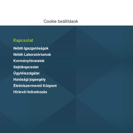
Cookie beállítások
Kapcsolat
Nébih Igazgatóságok
Nébih Laboratóriumok
Kormányhivatalok
Sajtókapcsolat
Ügyfélszolgálat
Hatósági jogsegély
Élelmiszermentő Központ
Hírlevél feliratkozás