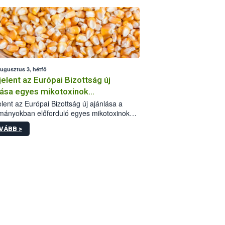
augusztus 3, hétfő
elent az Európai Bizottság új
lása egyes mikotoxinok
rmányokban való jelenlétéről
lent az Európai Bizottság új ajánlása a
mányokban előforduló egyes mikotoxinokkal
olatban. A dokumentum 2027-től új
VÁBB >
értékek alkalmazását írja elő, és a jelenleg
yos uniós ajánlások helyébe lép.