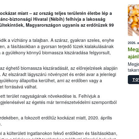
kockázat miatt – az ország teljes területén életbe lép a
lánc-biztonsági Hivatal (Nébih) felhívja a lakosság
rültekintőek, Magyarországon ugyanis az erdőtüzek 99
ik a vízhiány a talajban. A száraz, gyakran szeles, enyhe
2026. 
en, a fásításokban a gyorsan terjedő tüzek kialakulásának
Megj
 a gyúlékony könnyű biomassza kiszáradása felgyorsult,
aján
taka
Megje
 az éghető biomassza kiszáradását, az előrejelzések alapján
takar
Az elszáradt lágyszárú növényzet és erdei avar a jelenlegi
kapcs
TO
 gyúlékony állapotba kerülhet, ami az erdőben vagy a
irány
t forrásává válhat.
hatál
gett terület nagyságának növekedése is. Felhívjuk a
 megjelenésével az égetés már természetvédelmi szempontból
ekében, a fokozott erdőtűz kockázat miatt, 2020. április
.
tani a külterületi ingatlanokon fekvő erdőkben és fásításokban,