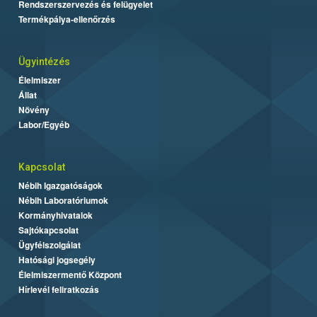
Rendszerszervezés és felügyelet
Termékpálya-ellenőrzés
Ügyintézés
Élelmiszer
Állat
Növény
Labor/Egyéb
Kapcsolat
Nébih Igazgatóságok
Nébih Laboratóriumok
Kormányhivatalok
Sajtókapcsolat
Ügyfélszolgálat
Hatósági jogsegély
Élelmiszermentő Központ
Hírlevél feliratkozás