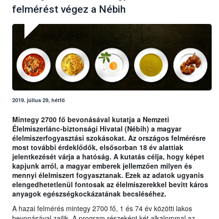
felmérést végez a Nébih
2019. július 29, hétfő
Mintegy 2700 fő bevonásával kutatja a Nemzeti
Élelmiszerlánc-biztonsági Hivatal (Nébih) a magyar
élelmiszerfogyasztási szokásokat. Az országos felmérésre
most további érdeklődők, elsősorban 18 év alattiak
jelentkezését várja a hatóság. A kutatás célja, hogy képet
kapjunk arról, a magyar emberek jellemzően milyen és
mennyi élelmiszert fogyasztanak. Ezek az adatok ugyanis
elengedhetetlenül fontosak az élelmiszerekkel bevitt káros
anyagok egészségkockázatának becsléséhez.
A hazai felmérés mintegy 2700 fő, 1 és 74 év közötti lakos
bevonásával zajlik. A program részeként két alkalommal az