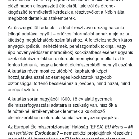
előző napon elfogyasztott ételekről, italokról és étrend-
kiegészítő termékekről kérdezik a résztvevőket a Nébih által
megbízott dietetikus szakemberek.
Az összegyűjtött adatok – a többi résztvevő ország hasonló
jellegű adatával együtt – értékes információt adnak majd az ún.
kitettség megbízhatóbb számításához. A feltételezhetően káros
anyagok (például nehézfémek, penészgombák toxinjai, vagy
épp növényvédőszer-maradékok) kockázatbecsléséhez ugyanis
ezek élelmiszereinkben előforduló mennyisége mellett azt is
fontos tudnunk, hogy a konkrét élelmiszerekből mennyit eszünk.
A kutatás révén most ez utóbbiról kaphatunk képet,
hozzájárulva ezzel az esetleges kockázatok nagyobb
biztonsággal történő becsléséhez a jövőben, mind hazai, mind
európai szinten.
A kutatás során nagyjából 1600, 18 év alatti gyermek
élelmiszerfogyasztási adataira is szükség van, hisz ők a
felnőtteknél érzékenyebbek lehetnek a különböző
élelmiszerekben előforduló kémiai szennyezőanyagokra.
Az Európai Élelmiszerbiztonsági Hatóság (EFSA)
EU Menu – Mi
van terítéken Európában? –
nemzetközi projektjének részeként