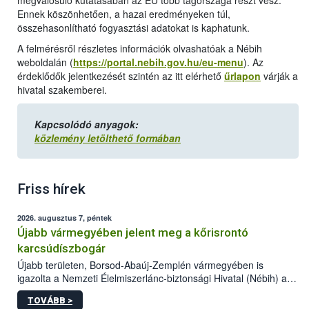
megvalósuló kutatásában az EU több tagországa részt vesz.
Ennek köszönhetően, a hazai eredményeken túl,
összehasonlítható fogyasztási adatokat is kaphatunk.
A felmérésről részletes információk olvashatóak a Nébih
weboldalán (
https://portal.nebih.gov.hu/eu-menu
). Az
érdeklődők jelentkezését szintén az itt elérhető
űrlapon
várják a
hivatal szakemberei.
Kapcsolódó anyagok:
közlemény letölthető formában
Friss hírek
2026. augusztus 7, péntek
Újabb vármegyében jelent meg a kőrisrontó
karcsúdíszbogár
Újabb területen, Borsod-Abaúj-Zemplén vármegyében is
igazolta a Nemzeti Élelmiszerlánc-biztonsági Hivatal (Nébih) a
kőrisrontó karcsúdíszbogár (Agrilus planipennis) jelenlétét. A
TOVÁBB >
kártevőt nem csak színcsapdában találták meg, de már fertőzött