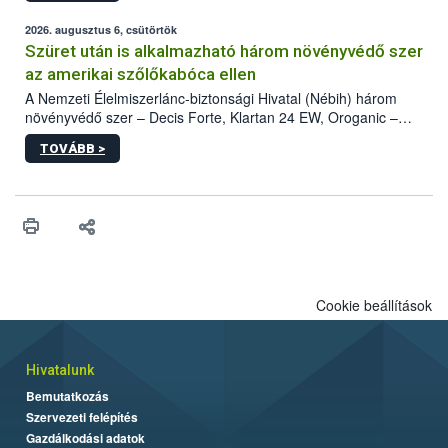
fában is azonosították. A növényvédelmi szakemberek folytatják
az intenzív felderítést, emellett az intézkedéseket a szlovák
2026. augusztus 6, csütörtök
hatósággal is összehangolják a terjedés megállítása érdekében.
Szüret után is alkalmazható három növényvédő szer
az amerikai szőlőkabóca ellen
A Nemzeti Élelmiszerlánc-biztonsági Hivatal (Nébih) három
növényvédő szer – Decis Forte, Klartan 24 EW, Oroganic –
engedélyokiratát módosította, így azok a szüretet követően,
TOVÁBB >
egészen a vesszőérettség (BBCH 91) stádiumáig
felhasználhatóak a szőlőben. A kiterjesztések célja, hogy a korai
érésű szőlőkben is legyen lehetőség a károsító elleni további
védekezésre. Az Oroganic készítmény kis kiszerelésben kiskerti
felhasználók számára is elérhető és ökológiai termesztésben is
engedélyezett.
Cookie beállítások
Hivatalunk
Bemutatkozás
Szervezeti felépítés
Gazdálkodási adatok