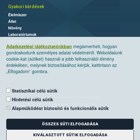
Gyakori kérdések
Élelmiszer
Állat
Növény
Laboratóriumok
Labor/Egyéb
Adatkezelési tájékoztatónkban
megismerheti, hogyan
gondoskodunk személyes adatai védelméről. Weboldalunk
cookie-kat (sütiket) használ a jobb felhasználói élmény
érdekében, melynek biztosításához kérjük, kattintson az
„Elfogadom” gombra.
Statisztikai célú sütik
Nemzeti Élelmiszerlánc-biztonsági Hivatal
Hirdetési célú sütik
Cím: 1024 Budapest, Keleti Károly utca. 24.
Alapműködést biztosító és funkcionális sütik
Levelezési cím: 1525 Budapest. Pf. 30.
ÖSSZES SÜTI ELFOGADÁSA
E-mail:
ugyfelszolgalat@nebih.gov.hu
Zöld szám: 06-80/263-244
KIVÁLASZTOTT SÜTIK ELFOGADÁSA
Telefon: 06-1/ 336-9000