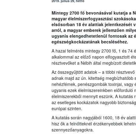
2019. július 29, hétfő
Mintegy 2700 fő bevonásával kutatja a Ne
magyar élelmiszerfogyasztási szokásoka
elsősorban 18 év alattiak jelentkezését 
arról, a magyar emberek jellemzően mily
ugyanis elengedhetetlenül fontosak az é
egészségkockázatának becsléséhez.
A hazai felmérés mintegy 2700 fő, 1 és 74 é
alkalommal az előző napon elfogyasztott étel
résztvevőket a Nébih által megbízott dietet
Az összegyűjtött adatok – a többi résztvevő 
adnak majd az ún. kitettség megbízhatóbb s
nehézfémek, penészgombák toxinjai, vagy
ugyanis ezek élelmiszereinkben előforduló m
élelmiszerekből mennyit eszünk. A kutatás 
az esetleges kockázatok nagyobb biztonság
európai szinten.
A kutatás során nagyjából 1600, 18 év alatt
hisz ők a felnőtteknél érzékenyebbek lehet
szennyezőanyagokra.