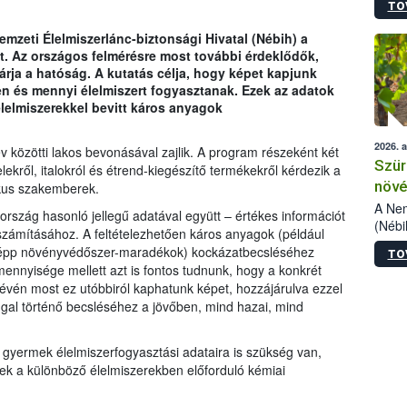
TO
kőris
jelen
mzeti Élelmiszerlánc-biztonsági Hivatal (Nébih) a
talál
t. Az országos felmérésre most további érdeklődők,
azono
várja a hatóság. A kutatás célja, hogy képet kapjunk
folyta
en és mennyi élelmiszert fogyasztanak. Ezek az adatok
intéz
lelmiszerekkel bevitt káros anyagok
össze
érdek
2026. 
v közötti lakos bevonásával zajlik. A program részeként két
Szür
ekről, italokról és étrend-kiegészítő termékekről kérdezik a
növé
ikus szakemberek.
szől
A Nem
ország hasonló jellegű adatával együtt – értékes információt
(Nébi
zámításához. A feltételezhetően káros anyagok (például
Klart
 épp növényvédőszer-maradékok) kockázatbecsléséhez
TO
módos
ennyisége mellett azt is fontos tudnunk, hogy a konkrét
egész
révén most ez utóbbiról kaphatunk képet, hozzájárulva ezzel
felha
gal történő becsléséhez a jövőben, mind hazai, mind
célja
lehet
Az Or
i gyermek élelmiszerfogyasztási adataira is szükség van,
felha
nek a különböző élelmiszerekben előforduló kémiai
terme