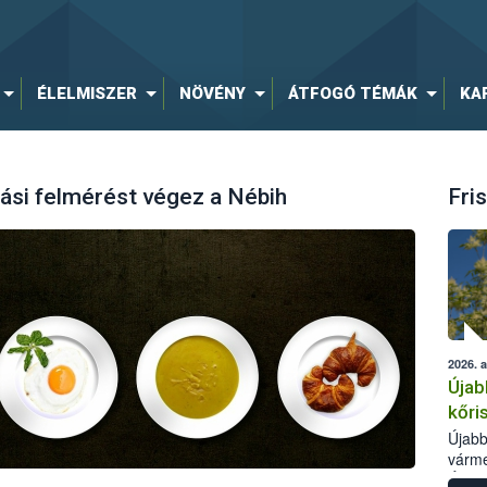
ÉLELMISZER
NÖVÉNY
ÁTFOGÓ TÉMÁK
KA
ási felmérést végez a Nébih
Fris
2026. 
Újab
kőri
Újabb
várme
Élelm