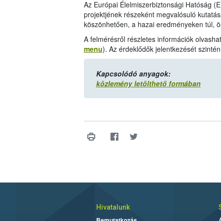
Az Európai Élelmiszerbiztonsági Hatóság 
projektjének részeként megvalósuló kutatá
köszönhetően, a hazai eredményeken túl, ös
A felmérésről részletes információk olvasha
menu
). Az érdeklődők jelentkezését szintén 
Kapcsolódó anyagok:
közlemény letölthető formában
Hivatalunk
Bemutatkozás