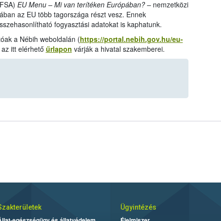
(EFSA)
EU Menu – Mi van terítéken Európában? –
nemzetközi
sában az EU több tagországa részt vesz. Ennek
szehasonlítható fogyasztási adatokat is kaphatunk.
tóak a Nébih weboldalán (
https://portal.nebih.gov.hu/eu-
az itt elérhető
űrlapon
várják a hivatal szakemberei.
Szakterületek
Ügyintézés
Állat-egészségügy és állatvédelem
Élelmiszer