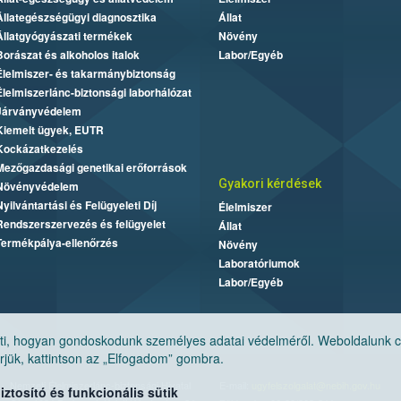
Állategészségügyi diagnosztika
Állat
Állatgyógyászati termékek
Növény
Borászat és alkoholos italok
Labor/Egyéb
Élelmiszer- és takarmánybiztonság
Élelmiszerlánc-biztonsági laborhálózat
Járványvédelem
Kiemelt ügyek, EUTR
Kockázatkezelés
Mezőgazdasági genetikai erőforrások
Gyakori kérdések
Növényvédelem
Nyilvántartási és Felügyeleti Díj
Élelmiszer
Rendszerszervezés és felügyelet
Állat
Termékpálya-ellenőrzés
Növény
Laboratóriumok
Labor/Egyéb
, hogyan gondoskodunk személyes adatai védelméről. Weboldalunk cook
jük, kattintson az „Elfogadom” gombra.
Nemzeti Élelmiszerlánc-biztonsági Hivatal
E-mail:
ugyfelszolgalat@nebih.gov.hu
tosító és funkcionális sütik