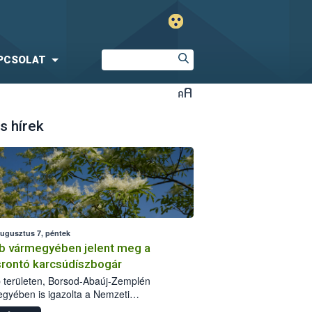
PCSOLAT
s hírek
augusztus 7, péntek
b vármegyében jelent meg a
srontó karcsúdíszbogár
 területen, Borsod-Abaúj-Zemplén
gyében is igazolta a Nemzeti
iszerlánc-biztonsági Hivatal (Nébih) a