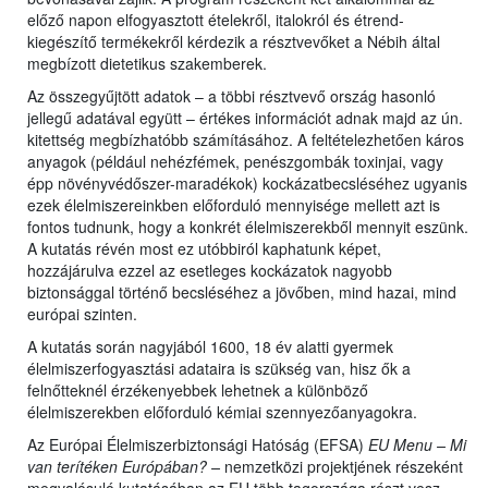
előző napon elfogyasztott ételekről, italokról és étrend-
kiegészítő termékekről kérdezik a résztvevőket a Nébih által
megbízott dietetikus szakemberek.
Az összegyűjtött adatok – a többi résztvevő ország hasonló
jellegű adatával együtt – értékes információt adnak majd az ún.
kitettség megbízhatóbb számításához. A feltételezhetően káros
anyagok (például nehézfémek, penészgombák toxinjai, vagy
épp növényvédőszer-maradékok) kockázatbecsléséhez ugyanis
ezek élelmiszereinkben előforduló mennyisége mellett azt is
fontos tudnunk, hogy a konkrét élelmiszerekből mennyit eszünk.
A kutatás révén most ez utóbbiról kaphatunk képet,
hozzájárulva ezzel az esetleges kockázatok nagyobb
biztonsággal történő becsléséhez a jövőben, mind hazai, mind
európai szinten.
A kutatás során nagyjából 1600, 18 év alatti gyermek
élelmiszerfogyasztási adataira is szükség van, hisz ők a
felnőtteknél érzékenyebbek lehetnek a különböző
élelmiszerekben előforduló kémiai szennyezőanyagokra.
Az Európai Élelmiszerbiztonsági Hatóság (EFSA)
EU Menu – Mi
van terítéken Európában? –
nemzetközi projektjének részeként