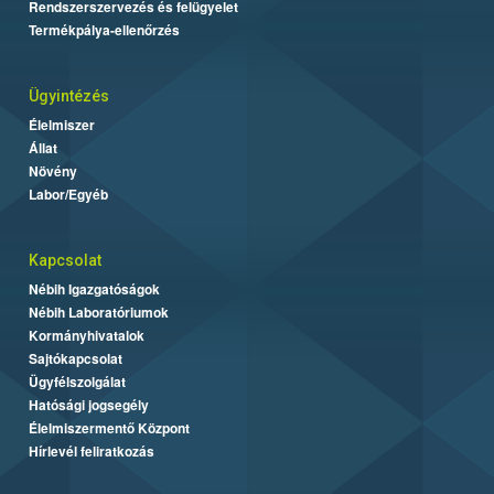
Rendszerszervezés és felügyelet
Termékpálya-ellenőrzés
Ügyintézés
Élelmiszer
Állat
Növény
Labor/Egyéb
Kapcsolat
Nébih Igazgatóságok
Nébih Laboratóriumok
Kormányhivatalok
Sajtókapcsolat
Ügyfélszolgálat
Hatósági jogsegély
Élelmiszermentő Központ
Hírlevél feliratkozás