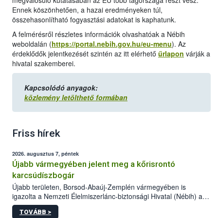
megvalósuló kutatásában az EU több tagországa részt vesz.
Ennek köszönhetően, a hazai eredményeken túl,
összehasonlítható fogyasztási adatokat is kaphatunk.
A felmérésről részletes információk olvashatóak a Nébih
weboldalán (
https://portal.nebih.gov.hu/eu-menu
). Az
érdeklődők jelentkezését szintén az itt elérhető
űrlapon
várják a
hivatal szakemberei.
Kapcsolódó anyagok:
közlemény letölthető formában
Friss hírek
2026. augusztus 7, péntek
Újabb vármegyében jelent meg a kőrisrontó
karcsúdíszbogár
Újabb területen, Borsod-Abaúj-Zemplén vármegyében is
igazolta a Nemzeti Élelmiszerlánc-biztonsági Hivatal (Nébih) a
kőrisrontó karcsúdíszbogár (Agrilus planipennis) jelenlétét. A
TOVÁBB >
kártevőt nem csak színcsapdában találták meg, de már fertőzött