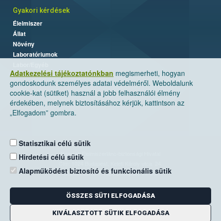
Gyakori kérdések
Élelmiszer
Állat
Növény
Laboratóriumok
Labor/Egyéb
Adatkezelési tájékoztatónkban
megismerheti, hogyan
gondoskodunk személyes adatai védelméről. Weboldalunk
cookie-kat (sütiket) használ a jobb felhasználói élmény
érdekében, melynek biztosításához kérjük, kattintson az
„Elfogadom” gombra.
Statisztikai célú sütik
Nemzeti Élelmiszerlánc-biztonsági Hivatal
Hirdetési célú sütik
Cím: 1024 Budapest, Keleti Károly utca. 24.
Alapműködést biztosító és funkcionális sütik
Levelezési cím: 1525 Budapest. Pf. 30.
ÖSSZES SÜTI ELFOGADÁSA
E-mail:
ugyfelszolgalat@nebih.gov.hu
Zöld szám: 06-80/263-244
KIVÁLASZTOTT SÜTIK ELFOGADÁSA
Telefon: 06-1/ 336-9000