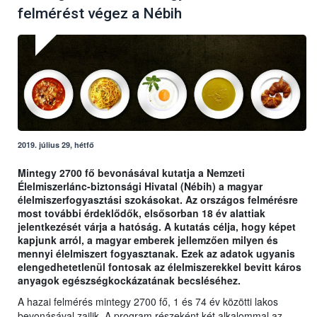
felmérést végez a Nébih
2019. július 29, hétfő
Mintegy 2700 fő bevonásával kutatja a Nemzeti
Élelmiszerlánc-biztonsági Hivatal (Nébih) a magyar
élelmiszerfogyasztási szokásokat. Az országos felmérésre
most további érdeklődők, elsősorban 18 év alattiak
jelentkezését várja a hatóság. A kutatás célja, hogy képet
kapjunk arról, a magyar emberek jellemzően milyen és
mennyi élelmiszert fogyasztanak. Ezek az adatok ugyanis
elengedhetetlenül fontosak az élelmiszerekkel bevitt káros
anyagok egészségkockázatának becsléséhez.
A hazai felmérés mintegy 2700 fő, 1 és 74 év közötti lakos
bevonásával zajlik. A program részeként két alkalommal az