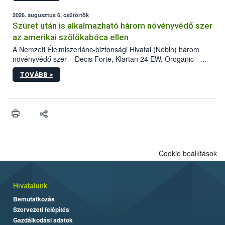
fában is azonosították. A növényvédelmi szakemberek folytatják
az intenzív felderítést, emellett az intézkedéseket a szlovák
2026. augusztus 6, csütörtök
hatósággal is összehangolják a terjedés megállítása érdekében.
Szüret után is alkalmazható három növényvédő szer
az amerikai szőlőkabóca ellen
A Nemzeti Élelmiszerlánc-biztonsági Hivatal (Nébih) három
növényvédő szer – Decis Forte, Klartan 24 EW, Oroganic –
engedélyokiratát módosította, így azok a szüretet követően,
TOVÁBB >
egészen a vesszőérettség (BBCH 91) stádiumáig
felhasználhatóak a szőlőben. A kiterjesztések célja, hogy a korai
érésű szőlőkben is legyen lehetőség a károsító elleni további
védekezésre. Az Oroganic készítmény kis kiszerelésben kiskerti
felhasználók számára is elérhető és ökológiai termesztésben is
engedélyezett.
Cookie beállítások
Hivatalunk
Bemutatkozás
Szervezeti felépítés
Gazdálkodási adatok