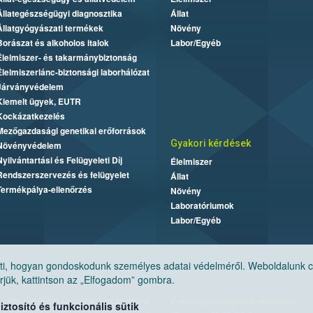
Állategészségügyi diagnosztika
Állat
Állatgyógyászati termékek
Növény
Borászat és alkoholos italok
Labor/Egyéb
Élelmiszer- és takarmánybiztonság
Élelmiszerlánc-biztonsági laborhálózat
Járványvédelem
Kiemelt ügyek, EUTR
Kockázatkezelés
Mezőgazdasági genetikai erőforrások
Gyakori kérdések
Növényvédelem
Nyilvántartási és Felügyeleti Díj
Élelmiszer
Rendszerszervezés és felügyelet
Állat
Termékpálya-ellenőrzés
Növény
Laboratóriumok
Labor/Egyéb
, hogyan gondoskodunk személyes adatai védelméről. Weboldalunk cook
jük, kattintson az „Elfogadom” gombra.
Nemzeti Élelmiszerlánc-biztonsági Hivatal
E-mail:
ugyfelszolgalat@nebih.gov.hu
tosító és funkcionális sütik