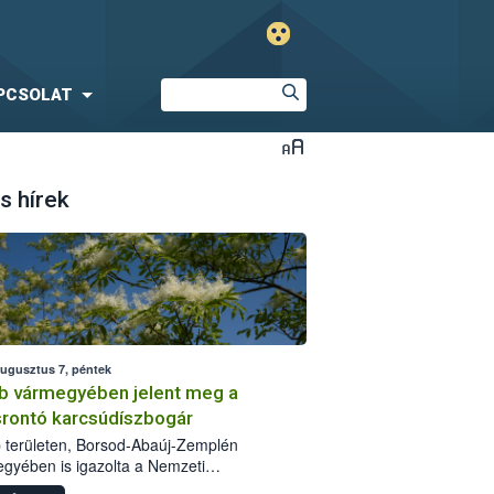
PCSOLAT
s hírek
augusztus 7, péntek
b vármegyében jelent meg a
srontó karcsúdíszbogár
 területen, Borsod-Abaúj-Zemplén
gyében is igazolta a Nemzeti
iszerlánc-biztonsági Hivatal (Nébih) a