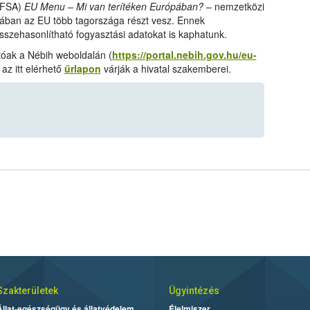
(EFSA)
EU Menu – Mi van terítéken Európában? –
nemzetközi
sában az EU több tagországa részt vesz. Ennek
szehasonlítható fogyasztási adatokat is kaphatunk.
tóak a Nébih weboldalán (
https://portal.nebih.gov.hu/eu-
az itt elérhető
űrlapon
várják a hivatal szakemberei.
Szakterületek
Ügyintézés
Állat-egészségügy és állatvédelem
Élelmiszer