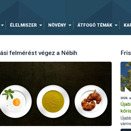
ÉLELMISZER
NÖVÉNY
ÁTFOGÓ TÉMÁK
KA
ási felmérést végez a Nébih
Fris
2026. 
Újab
kőri
Újabb
várme
Élelm