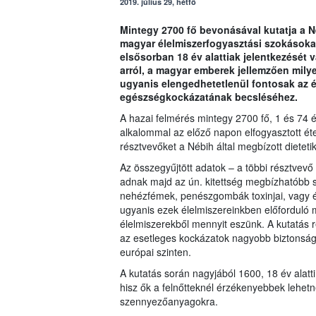
2019. július 29, hétfő
Mintegy 2700 fő bevonásával kutatja a Ne
magyar élelmiszerfogyasztási szokásoka
elsősorban 18 év alattiak jelentkezését 
arról, a magyar emberek jellemzően mily
ugyanis elengedhetetlenül fontosak az é
egészségkockázatának becsléséhez.
A hazai felmérés mintegy 2700 fő, 1 és 74 é
alkalommal az előző napon elfogyasztott étel
résztvevőket a Nébih által megbízott dietet
Az összegyűjtött adatok – a többi résztvevő 
adnak majd az ún. kitettség megbízhatóbb s
nehézfémek, penészgombák toxinjai, vagy
ugyanis ezek élelmiszereinkben előforduló m
élelmiszerekből mennyit eszünk. A kutatás 
az esetleges kockázatok nagyobb biztonság
európai szinten.
A kutatás során nagyjából 1600, 18 év alatt
hisz ők a felnőtteknél érzékenyebbek lehet
szennyezőanyagokra.