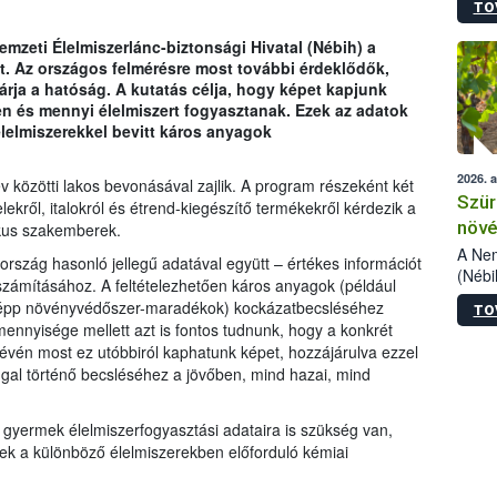
TO
kőris
jelen
mzeti Élelmiszerlánc-biztonsági Hivatal (Nébih) a
talál
t. Az országos felmérésre most további érdeklődők,
azono
várja a hatóság. A kutatás célja, hogy képet kapjunk
folyta
en és mennyi élelmiszert fogyasztanak. Ezek az adatok
intéz
lelmiszerekkel bevitt káros anyagok
össze
érdek
2026. 
v közötti lakos bevonásával zajlik. A program részeként két
Szür
ekről, italokról és étrend-kiegészítő termékekről kérdezik a
növé
ikus szakemberek.
szől
A Nem
ország hasonló jellegű adatával együtt – értékes információt
(Nébi
zámításához. A feltételezhetően káros anyagok (például
Klart
 épp növényvédőszer-maradékok) kockázatbecsléséhez
TO
módos
ennyisége mellett azt is fontos tudnunk, hogy a konkrét
egész
révén most ez utóbbiról kaphatunk képet, hozzájárulva ezzel
felha
gal történő becsléséhez a jövőben, mind hazai, mind
célja
lehet
Az Or
i gyermek élelmiszerfogyasztási adataira is szükség van,
felha
nek a különböző élelmiszerekben előforduló kémiai
terme