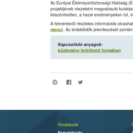
Az Európai Élelmiszerbiztonsági Hatóság 
projektjének részeként megvalósuló kutatá
köszönhetően, a hazai eredményeken túl, ös
A felmérésről részletes információk olvasha
menu
). Az érdeklődők jelentkezését szintén 
Kapcsolódó anyagok:
közlemény letölthető formában
Hivatalunk
Bemutatkozás