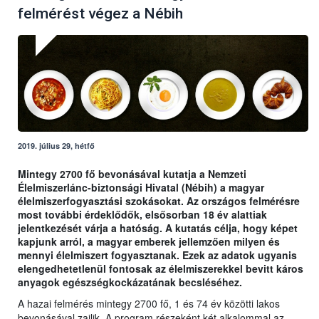
felmérést végez a Nébih
2019. július 29, hétfő
Mintegy 2700 fő bevonásával kutatja a Nemzeti
Élelmiszerlánc-biztonsági Hivatal (Nébih) a magyar
élelmiszerfogyasztási szokásokat. Az országos felmérésre
most további érdeklődők, elsősorban 18 év alattiak
jelentkezését várja a hatóság. A kutatás célja, hogy képet
kapjunk arról, a magyar emberek jellemzően milyen és
mennyi élelmiszert fogyasztanak. Ezek az adatok ugyanis
elengedhetetlenül fontosak az élelmiszerekkel bevitt káros
anyagok egészségkockázatának becsléséhez.
A hazai felmérés mintegy 2700 fő, 1 és 74 év közötti lakos
bevonásával zajlik. A program részeként két alkalommal az