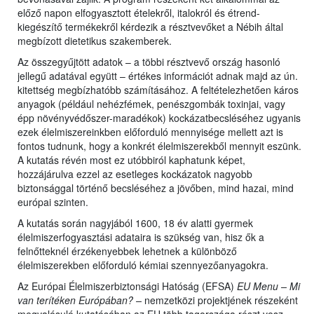
előző napon elfogyasztott ételekről, italokról és étrend-
kiegészítő termékekről kérdezik a résztvevőket a Nébih által
megbízott dietetikus szakemberek.
Az összegyűjtött adatok – a többi résztvevő ország hasonló
jellegű adatával együtt – értékes információt adnak majd az ún.
kitettség megbízhatóbb számításához. A feltételezhetően káros
anyagok (például nehézfémek, penészgombák toxinjai, vagy
épp növényvédőszer-maradékok) kockázatbecsléséhez ugyanis
ezek élelmiszereinkben előforduló mennyisége mellett azt is
fontos tudnunk, hogy a konkrét élelmiszerekből mennyit eszünk.
A kutatás révén most ez utóbbiról kaphatunk képet,
hozzájárulva ezzel az esetleges kockázatok nagyobb
biztonsággal történő becsléséhez a jövőben, mind hazai, mind
európai szinten.
A kutatás során nagyjából 1600, 18 év alatti gyermek
élelmiszerfogyasztási adataira is szükség van, hisz ők a
felnőtteknél érzékenyebbek lehetnek a különböző
élelmiszerekben előforduló kémiai szennyezőanyagokra.
Az Európai Élelmiszerbiztonsági Hatóság (EFSA)
EU Menu – Mi
van terítéken Európában? –
nemzetközi projektjének részeként