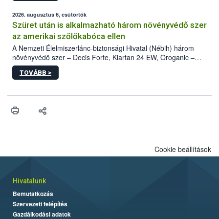
fában is azonosították. A növényvédelmi szakemberek folytatják
az intenzív felderítést, emellett az intézkedéseket a szlovák
2026. augusztus 6, csütörtök
hatósággal is összehangolják a terjedés megállítása érdekében.
Szüret után is alkalmazható három növényvédő szer
az amerikai szőlőkabóca ellen
A Nemzeti Élelmiszerlánc-biztonsági Hivatal (Nébih) három
növényvédő szer – Decis Forte, Klartan 24 EW, Oroganic –
engedélyokiratát módosította, így azok a szüretet követően,
TOVÁBB >
egészen a vesszőérettség (BBCH 91) stádiumáig
felhasználhatóak a szőlőben. A kiterjesztések célja, hogy a korai
érésű szőlőkben is legyen lehetőség a károsító elleni további
védekezésre. Az Oroganic készítmény kis kiszerelésben kiskerti
felhasználók számára is elérhető és ökológiai termesztésben is
engedélyezett.
Cookie beállítások
Hivatalunk
Bemutatkozás
Szervezeti felépítés
Gazdálkodási adatok