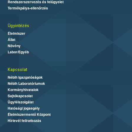
Rendszerszervezés és felügyelet
Termékpálya-ellenőrzés
Ügyintézés
Élelmiszer
Állat
Növény
Labor/Egyéb
Kapcsolat
Nébih Igazgatóságok
Nébih Laboratóriumok
Kormányhivatalok
Sajtókapcsolat
Ügyfélszolgálat
Hatósági jogsegély
Élelmiszermentő Központ
Hírlevél feliratkozás