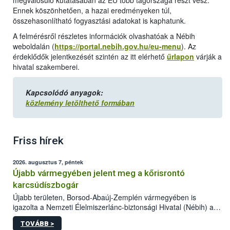
megvalósuló kutatásában az EU több tagországa részt vesz.
Ennek köszönhetően, a hazai eredményeken túl,
összehasonlítható fogyasztási adatokat is kaphatunk.
A felmérésről részletes információk olvashatóak a Nébih
weboldalán (
https://portal.nebih.gov.hu/eu-menu
). Az
érdeklődők jelentkezését szintén az itt elérhető
űrlapon
várják a
hivatal szakemberei.
Kapcsolódó anyagok:
közlemény letölthető formában
Friss hírek
2026. augusztus 7, péntek
Újabb vármegyében jelent meg a kőrisrontó
karcsúdíszbogár
Újabb területen, Borsod-Abaúj-Zemplén vármegyében is
igazolta a Nemzeti Élelmiszerlánc-biztonsági Hivatal (Nébih) a
kőrisrontó karcsúdíszbogár (Agrilus planipennis) jelenlétét. A
TOVÁBB >
kártevőt nem csak színcsapdában találták meg, de már fertőzött