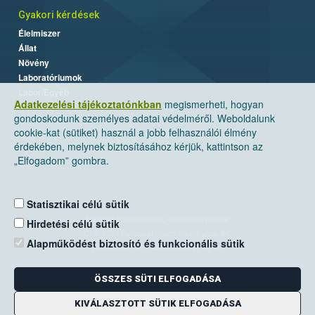
Gyakori kérdések
Élelmiszer
Állat
Növény
Laboratóriumok
Labor/Egyéb
Adatkezelési tájékoztatónkban
megismerheti, hogyan
gondoskodunk személyes adatai védelméről. Weboldalunk
cookie-kat (sütiket) használ a jobb felhasználói élmény
érdekében, melynek biztosításához kérjük, kattintson az
„Elfogadom” gombra.
Statisztikai célú sütik
Nemzeti Élelmiszerlánc-biztonsági Hivatal
Hirdetési célú sütik
Cím: 1024 Budapest, Keleti Károly utca. 24.
Alapműködést biztosító és funkcionális sütik
Levelezési cím: 1525 Budapest. Pf. 30.
ÖSSZES SÜTI ELFOGADÁSA
E-mail:
ugyfelszolgalat@nebih.gov.hu
Zöld szám: 06-80/263-244
KIVÁLASZTOTT SÜTIK ELFOGADÁSA
Telefon: 06-1/ 336-9000