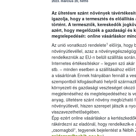
2023. március 20, hétfő
Az ültetésre szánt növények távértékesí
igazolja, hogy a termesztés és előállít
történt. A termesztők, kereskedők jogköv
azért, hogy megelőzzék a gazdasági és k
megtelepedését: online vásárláskor mind
1
Az unió vonatkozó rendelete
előírja, hogy
növényútlevéllel, azaz a növényegészségügy
rendelkezniük az EU-n belüli szállítás során
Internetes értékesítéskor – legyen szó akár
stb. – minden esetben a szállításához előírt 
a vásárlónak Ennek hiányában fennáll a v
szempontból kifogásolható helyről származik
környezeti és gazdasági veszteséget okozó 
megjelenéséhez és megtelepedéséhez is vez
anyag, ültetésre szánt növény megbízható f
növényútlevél, hiszen szerepet játszik a 
visszavezethetőségében.
Épp ezért online vásárláskor a kertészkedő
rákérdezni az eladónál, hogy rendelkezik-e a
„csomagból”, tegyenek bejelentést a Nébih