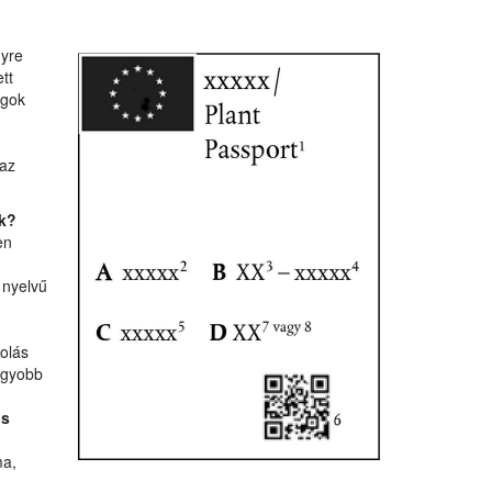
nyre
tt
agok
az
ek?
en
 nyelvű
olás
agyobb
ós
ma,