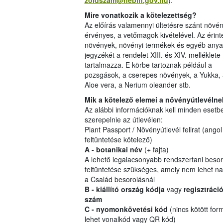
zoldszam@nebih.gov.hu
).
Mire vonatkozik a kötelezettség?
Az előírás valamennyi ültetésre szánt növé
érvényes, a vetőmagok kivételével. Az érinte
növények, növényi termékek és egyéb any
jegyzékét a rendelet XIII. és XIV. melléklete
tartalmazza. E körbe tartoznak például a
pozsgások, a cserepes növények, a Yukka, 
Aloe vera, a Nerium oleander stb.
Mik a kötelező elemei a növényútlevéln
Az alábbi információknak kell minden esetb
szerepelnie az útlevélen:
Plant Passport / Növényútlevél felirat (angol
feltüntetése kötelező)
A - botanikai név
(+ fajta)
A lehető legalacsonyabb rendszertani besor
feltüntetése szükséges, amely nem lehet n
a Család besorolásnál
B - kiállító ország kódja
vagy
regisztráci
szám
C - nyomonkövetési kód
(nincs kötött for
lehet vonalkód vagy QR kód)