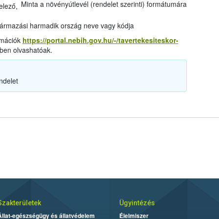
Minta a növényútlevél (rendelet szerinti) formátumára
elező,
ármazási harmadik ország neve vagy kódja
ormációk
https://portal.nebih.gov.hu/-/tavertekesiteskor-
ben olvashatóak.
ndelet
Szakterületek
Ügyintézés
Állat-egészségügy és állatvédelem
Élelmiszer