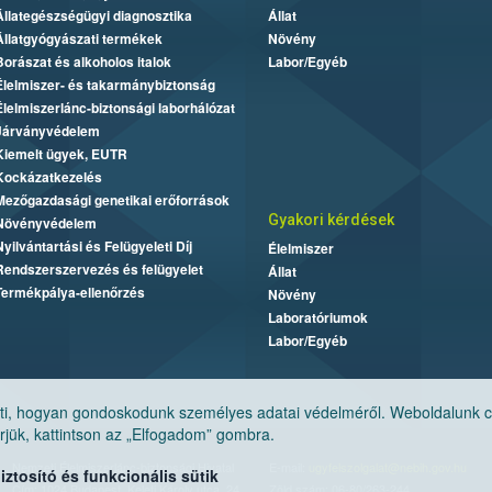
Állategészségügyi diagnosztika
Állat
Állatgyógyászati termékek
Növény
Borászat és alkoholos italok
Labor/Egyéb
Élelmiszer- és takarmánybiztonság
Élelmiszerlánc-biztonsági laborhálózat
Járványvédelem
Kiemelt ügyek, EUTR
Kockázatkezelés
Mezőgazdasági genetikai erőforrások
Gyakori kérdések
Növényvédelem
Nyilvántartási és Felügyeleti Díj
Élelmiszer
Rendszerszervezés és felügyelet
Állat
Termékpálya-ellenőrzés
Növény
Laboratóriumok
Labor/Egyéb
, hogyan gondoskodunk személyes adatai védelméről. Weboldalunk cook
jük, kattintson az „Elfogadom” gombra.
Nemzeti Élelmiszerlánc-biztonsági Hivatal
E-mail:
ugyfelszolgalat@nebih.gov.hu
tosító és funkcionális sütik
Cím: 1024 Budapest, Keleti Károly utca. 24.
Zöld szám: 06-80/263-244