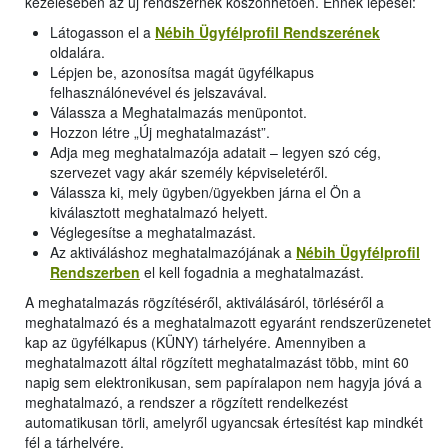
kezelésében az új rendszernek köszönhetően. Ennek lépései:
Látogasson el a
Nébih Ügyfélprofil Rendszerének
oldalára.
Lépjen be, azonosítsa magát ügyfélkapus
felhasználónevével és jelszavával.
Válassza a Meghatalmazás menüpontot.
Hozzon létre „Új meghatalmazást”.
Adja meg meghatalmazója adatait – legyen szó cég,
szervezet vagy akár személy képviseletéről.
Válassza ki, mely ügyben/ügyekben járna el Ön a
kiválasztott meghatalmazó helyett.
Véglegesítse a meghatalmazást.
Az aktiváláshoz meghatalmazójának a
Nébih Ügyfélprofil
Rendszerben
el kell fogadnia a meghatalmazást.
A meghatalmazás rögzítéséről, aktiválásáról, törléséről a
meghatalmazó és a meghatalmazott egyaránt rendszerüzenetet
kap az ügyfélkapus (KÜNY) tárhelyére. Amennyiben a
meghatalmazott által rögzített meghatalmazást több, mint 60
napig sem elektronikusan, sem papíralapon nem hagyja jóvá a
meghatalmazó, a rendszer a rögzített rendelkezést
automatikusan törli, amelyről ugyancsak értesítést kap mindkét
fél a tárhelyére.