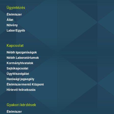
Ügyintézés
Élelmiszer
Állat
Növény
Labor/Egyéb
Kapcsolat
Nébih Igazgatóságok
Nébih Laboratóriumok
Kormányhivatalok
Sajtókapcsolat
Ügyfélszolgálat
Hatósági jogsegély
Élelmiszermentő Központ
Hírlevél feliratkozás
Gyakori kérdések
Élelmiszer