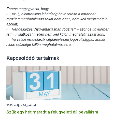
Fontos megjegyezni, hogy
- az új, elektronikus lehetőség bevezetése a korábban
rögzített meghatalmazásokat nem érinti, nem kell megismételni
azokat;
- Rendelkezési Nyilvántartásban rögzített – azonos ügykörben
tett – nyilatkozat mellett nem kell külön meghatalmazást adni;
- ha valaki rendelkezik cégképviseleti jogosultsággal, annak
nincs szüksége külön meghatalmazásra.
Kapcsolódó tartalmak
2023. május 26, péntek
Szűk egy hét maradt a felügyeleti díj bevallásra