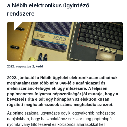
a Nébih elektronikus ügyintéző
rendszere
2022. augusztus 2, kedd
2022. júniustól a Nébih ügyfelei elektronikusan adhatnak
meghatalmazást több mint 340-féle agrárágazati és
élelmiszerlánc-felügyeleti ügy intézésére. A teljesen
papírmenetes folyamat népszerűségét jól mutatja, hogy a
bevezetés óta eltelt egy hónapban az elektronikusan
rögzített meghatalmazások száma meghaladta az ezret.
Az online szakmai ügyintézés egyik leggyakoribb nehézsége
napjainkban, hogy használatához sokszor még papíralapú
nyomtatvány kitöltésével és kölcsönös aláírásokkal kell