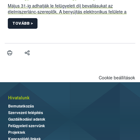
Május 31-ig adhatják le felügyeleti díj bevallásukat az
élelmiszerlánc-szereplők. A benyújtás elektronikus felülete a
Nébih Ügyfélprofil rendszeréből érhető el. Az érintettek több
mint fele teljesítette már kötelezettségét.
TOVÁBB >
Cookie beállítások
Hivatalunk
Bemutatkozás
Szervezeti felépítés
Gazdálkodási adatok
Felügyeleti szervünk
Projektek
Kapcsolódó linkek