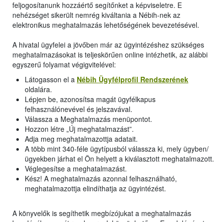
feljogosítanunk hozzáértő segítőnket a képviseletre. E
nehézséget sikerült nemrég kiváltania a Nébih-nek az
elektronikus meghatalmazás lehetőségének bevezetésével.
A hivatal ügyfelei a jövőben már az ügyintézéshez szükséges
meghatalmazásokat is teljeskörűen online intézhetik, az alábbi
egyszerű folyamat végigvitelével:
Látogasson el a
Nébih Ügyfélprofil Rendszerének
oldalára.
Lépjen be, azonosítsa magát ügyfélkapus
felhasználónevével és jelszavával.
Válassza a Meghatalmazás menüpontot.
Hozzon létre „Új meghatalmazást”.
Adja meg meghatalmazottja adatait.
A több mint 340-féle ügytípusból válassza ki, mely ügyben/
ügyekben járhat el Ön helyett a kiválasztott meghatalmazott.
Véglegesítse a meghatalmazást.
Kész! A meghatalmazás azonnal felhasználható,
meghatalmazottja elindíthatja az ügyintézést.
A könyvelők is segíthetik megbízójukat a meghatalmazás