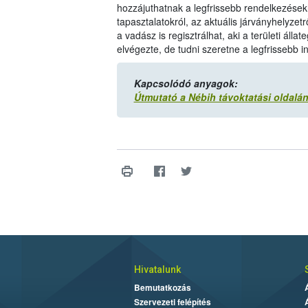
hozzájuthatnak a legfrissebb rendelkezések
tapasztalatokról, az aktuális járványhelyzetr
a vadász is regisztrálhat, aki a területi áll
elvégezte, de tudni szeretne a legfrissebb i
Kapcsolódó anyagok:
Útmutató a Nébih távoktatási oldalá
Hivatalunk
Bemutatkozás
Szervezeti felépítés