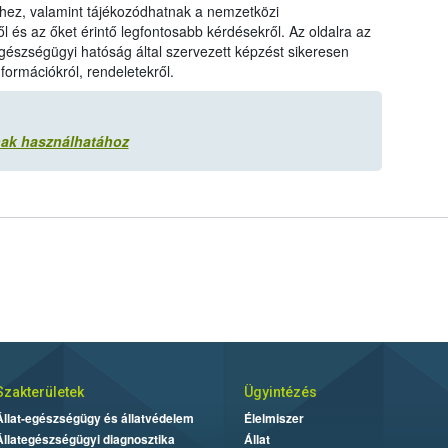
hez, valamint tájékozódhatnak a nemzetközi
ől és az őket érintő legfontosabb kérdésekről. Az oldalra az
ategészségügyi hatóság által szervezett képzést sikeresen
nformációkról, rendeletekről.
nak használhatához
Szakterületek
Ügyintézés
Állat-egészségügy és állatvédelem
Élelmiszer
Állategészségügyi diagnosztika
Állat