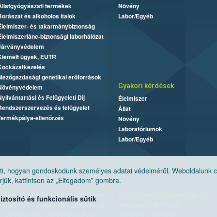
Állatgyógyászati termékek
Növény
Borászat és alkoholos italok
Labor/Egyéb
Élelmiszer- és takarmánybiztonság
Élelmiszerlánc-biztonsági laborhálózat
Járványvédelem
Kiemelt ügyek, EUTR
Kockázatkezelés
Mezőgazdasági genetikai erőforrások
Gyakori kérdések
Növényvédelem
Nyilvántartási és Felügyeleti Díj
Élelmiszer
Rendszerszervezés és felügyelet
Állat
Termékpálya-ellenőrzés
Növény
Laboratóriumok
Labor/Egyéb
, hogyan gondoskodunk személyes adatai védelméről. Weboldalunk cook
jük, kattintson az „Elfogadom” gombra.
Nemzeti Élelmiszerlánc-biztonsági Hivatal
E-mail:
ugyfelszolgalat@nebih.gov.hu
tosító és funkcionális sütik
Cím: 1024 Budapest, Keleti Károly utca. 24.
Zöld szám: 06-80/263-244
Levelezési cím: 1525 Budapest. Pf. 30.
Telefon: 06-1/ 336-9000