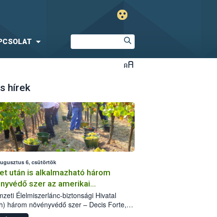
PCSOLAT
s hírek
augusztus 6, csütörtök
et után is alkalmazható három
nyvédő szer az amerikai
őkabóca ellen
zeti Élelmiszerlánc-biztonsági Hivatal
h) három növényvédő szer – Decis Forte,
an 24 EW, Oroganic – engedélyokiratát