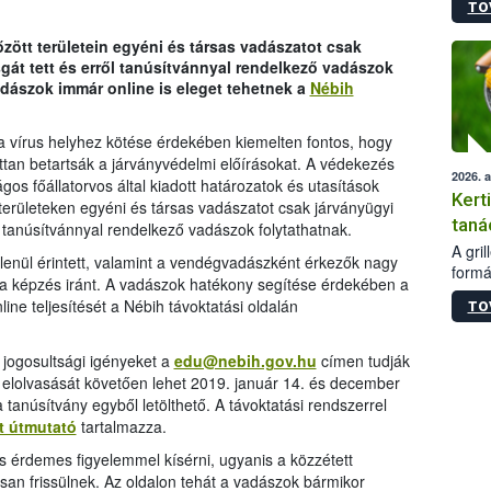
TO
módos
egész
őzött területein egyéni és társas vadászatot csak
felha
sgát tett és erről tanúsítvánnyal rendelkező vadászok
célja
adászok immár online is eleget tehetnek a
Nébih
lehet
Az Or
felha
vírus helyhez kötése érdekében kiemelten fontos, hogy
terme
ttan betartsák a járványvédelmi előírásokat. A védekezés
2026. 
os főállatorvos által kiadott határozatok és utasítások
Kert
 területeken egyéni és társas vadászatot csak járványügyi
taná
ől tanúsítvánnyal rendelkező vadászok folytathatnak.
A gri
etlenül érintett, valamint a vendégvadászként érkezők nagy
formá
a képzés iránt. A vadászok hatékony segítése érdekében a
romlá
ine teljesítését a Nébih távoktatási oldalán
TO
szapo
sütög
techni
a jogosultsági igényeket a
edu@nebih.gov.hu
címen tudják
alapa
g elolvasását követően lehet 2019. január 14. és december
higié
tanúsítvány egyből letölthető. A távoktatási rendszerrel
hőkez
t útmutató
tartalmazza.
tárol
Hivat
is érdemes figyelemmel kísérni, ugyanis a közzétett
a biz
osan frissülnek. Az oldalon tehát a vadászok bármikor