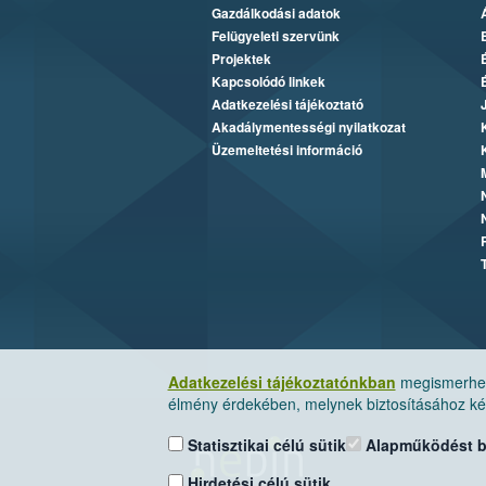
Gazdálkodási adatok
Felügyeleti szervünk
Projektek
Kapcsolódó linkek
Adatkezelési tájékoztató
Akadálymentességi nyilatkozat
Üzemeltetési információ
Adatkezelési tájékoztatónkban
megismerheti
élmény érdekében, melynek biztosításához kér
Statisztikai célú sütik
Alapműködést biz
Hirdetési célú sütik