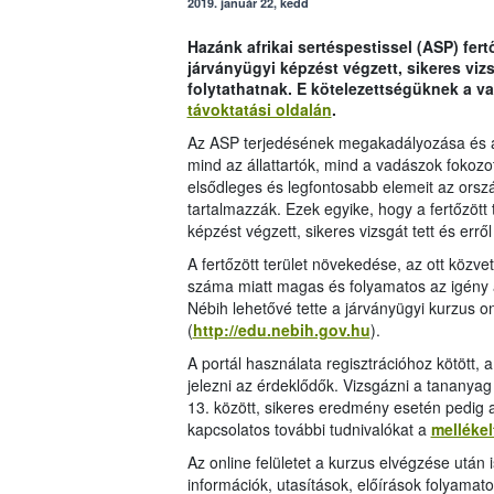
2019. január 22, kedd
Hazánk afrikai sertéspestissel (ASP) fert
járványügyi képzést végzett, sikeres viz
folytathatnak. E kötelezettségüknek a v
távoktatási oldalán
.
Az ASP terjedésének megakadályozása és a 
mind az állattartók, mind a vadászok fokozo
elsődleges és legfontosabb elemeit az ország
tartalmazzák. Ezek egyike, hogy a fertőzött
képzést végzett, sikeres vizsgát tett és err
A fertőzött terület növekedése, az ott közv
száma miatt magas és folyamatos az igény 
Nébih lehetővé tette a járványügyi kurzus onl
(
http://edu.nebih.gov.hu
).
A portál használata regisztrációhoz kötött, 
jelezni az érdeklődők. Vizsgázni a tananya
13. között, sikeres eredmény esetén pedig a 
kapcsolatos további tudnivalókat a
mellékel
Az online felületet a kurzus elvégzése után 
információk, utasítások, előírások folyamat