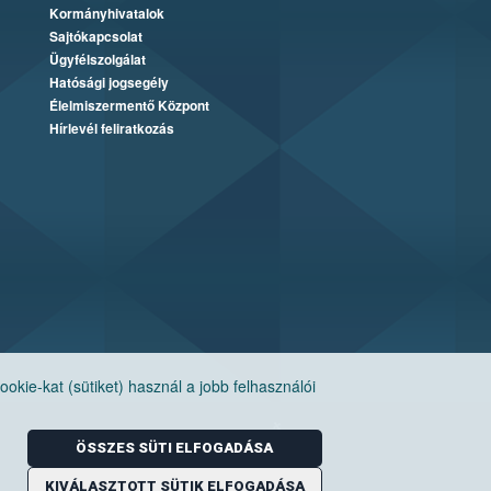
Kormányhivatalok
Sajtókapcsolat
Ügyfélszolgálat
Hatósági jogsegély
Élelmiszermentő Központ
Hírlevél feliratkozás
ie-kat (sütiket) használ a jobb felhasználói
ÖSSZES SÜTI ELFOGADÁSA
KIVÁLASZTOTT SÜTIK ELFOGADÁSA