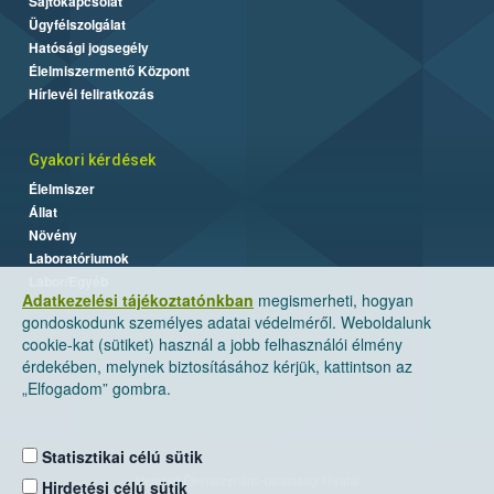
Sajtókapcsolat
Ügyfélszolgálat
Hatósági jogsegély
Élelmiszermentő Központ
Hírlevél feliratkozás
Gyakori kérdések
Élelmiszer
Állat
Növény
Laboratóriumok
Labor/Egyéb
Adatkezelési tájékoztatónkban
megismerheti, hogyan
gondoskodunk személyes adatai védelméről. Weboldalunk
cookie-kat (sütiket) használ a jobb felhasználói élmény
érdekében, melynek biztosításához kérjük, kattintson az
„Elfogadom” gombra.
Statisztikai célú sütik
Nemzeti Élelmiszerlánc-biztonsági Hivatal
Hirdetési célú sütik