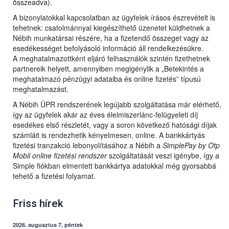
összeadva).
A bizonylatokkal kapcsolatban az ügyfelek írásos észrevételt is
tehetnek: csatolmánnyal kiegészíthető üzenetet küldhetnek a
Nébih munkatársai részére, ha a fizetendő összeget vagy az
esedékességet befolyásoló információ áll rendelkezésükre.
A meghatalmazottként eljáró felhasználók szintén fizethetnek
partnereik helyett, amennyiben megigénylik a „Betekintés a
meghatalmazó pénzügyi adataiba és online fizetés” típusú
meghatalmazást.
A Nébih ÜPR rendszerének legújabb szolgáltatása már elérhető,
így az ügyfelek akár az éves élelmiszerlánc-felügyeleti díj
esedékes első részletét, vagy a soron következő hatósági díjak
számláit is rendezhetik kényelmesen, online. A bankkártyás
fizetési tranzakció lebonyolításához a Nébih a
SimplePay by Otp
Mobil online fizetési rendszer
szolgáltatását veszi igénybe, így a
Simple fiókban elmentett bankkártya adatokkal még gyorsabbá
tehető a fizetési folyamat.
Friss hírek
2026. augusztus 7, péntek