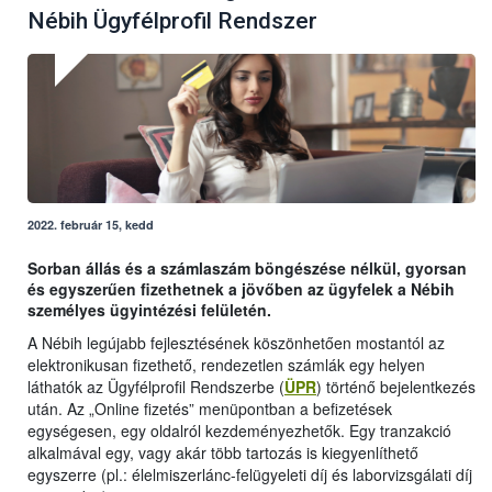
Nébih Ügyfélprofil Rendszer
2022. február 15, kedd
Sorban állás és a számlaszám böngészése nélkül, gyorsan
és egyszerűen fizethetnek a jövőben az ügyfelek a Nébih
személyes ügyintézési felületén.
A Nébih legújabb fejlesztésének köszönhetően mostantól az
elektronikusan fizethető, rendezetlen számlák egy helyen
láthatók az Ügyfélprofil Rendszerbe (
ÜPR
) történő bejelentkezés
után. Az „Online fizetés” menüpontban a befizetések
egységesen, egy oldalról kezdeményezhetők. Egy tranzakció
alkalmával egy, vagy akár több tartozás is kiegyenlíthető
egyszerre (pl.: élelmiszerlánc-felügyeleti díj és laborvizsgálati díj