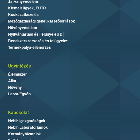
Járványvédelem
Kiemelt ügyek, EUTR
Kockázatkezelés
Mezőgazdasági genetikai erőforrások
Növényvédelem
Nyilvántartási és Felügyeleti Díj
Rendszerszervezés és felügyelet
Termékpálya-ellenőrzés
Ügyintézés
Élelmiszer
Állat
Növény
Labor/Egyéb
Kapcsolat
Nébih Igazgatóságok
Nébih Laboratóriumok
Kormányhivatalok