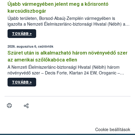
Újabb vármegyében jelent meg a kőrisrontó
karcsúdíszbogár
Újabb területen, Borsod-Abaúj-Zemplén vármegyében is
igazolta a Nemzeti Élelmiszerlánc-biztonsági Hivatal (Nébih) a
kőrisrontó karcsúdíszbogár (Agrilus planipennis) jelenlétét. A
TOVÁBB >
kártevőt nem csak színcsapdában találták meg, de már fertőzött
fában is azonosították. A növényvédelmi szakemberek folytatják
az intenzív felderítést, emellett az intézkedéseket a szlovák
2026. augusztus 6, csütörtök
hatósággal is összehangolják a terjedés megállítása érdekében.
Szüret után is alkalmazható három növényvédő szer
az amerikai szőlőkabóca ellen
A Nemzeti Élelmiszerlánc-biztonsági Hivatal (Nébih) három
növényvédő szer – Decis Forte, Klartan 24 EW, Oroganic –
engedélyokiratát módosította, így azok a szüretet követően,
TOVÁBB >
egészen a vesszőérettség (BBCH 91) stádiumáig
felhasználhatóak a szőlőben. A kiterjesztések célja, hogy a korai
érésű szőlőkben is legyen lehetőség a károsító elleni további
védekezésre. Az Oroganic készítmény kis kiszerelésben kiskerti
felhasználók számára is elérhető és ökológiai termesztésben is
engedélyezett.
Cookie beállítások