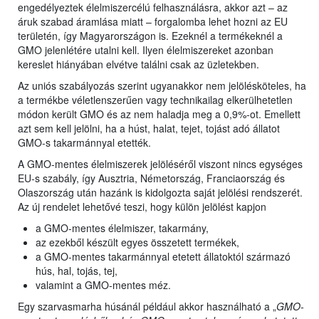
engedélyeztek élelmiszercélú felhasználásra, akkor azt – az
áruk szabad áramlása miatt – forgalomba lehet hozni az EU
területén, így Magyarországon is. Ezeknél a termékeknél a
GMO jelenlétére utalni kell. Ilyen élelmiszereket azonban
kereslet hiányában elvétve találni csak az üzletekben.
Az uniós szabályozás szerint ugyanakkor nem jelölésköteles, ha
a termékbe véletlenszerűen vagy technikailag elkerülhetetlen
módon került GMO és az nem haladja meg a 0,9%-ot. Emellett
azt sem kell jelölni, ha a húst, halat, tejet, tojást adó állatot
GMO-s takarmánnyal etették.
A GMO-mentes élelmiszerek jelöléséről viszont nincs egységes
EU-s szabály, így Ausztria, Németország, Franciaország és
Olaszország után hazánk is kidolgozta saját jelölési rendszerét.
Az új rendelet lehetővé teszi, hogy külön jelölést kapjon
a GMO-mentes élelmiszer, takarmány,
az ezekből készült egyes összetett termékek,
a GMO-mentes takarmánnyal etetett állatoktól származó
hús, hal, tojás, tej,
valamint a GMO-mentes méz.
Egy szarvasmarha húsánál például akkor használható a „
GMO-