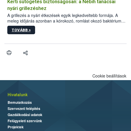
védekezésre. Az Oroganic készítmény kis kiszerelésben kiskerti
Kerti sütögetés biztonságosan: a Nébih tanácsai
felhasználók számára is elérhető és ökológiai termesztésben is
nyári grillezéshez
engedélyezett.
A grillezés a nyári étkezések egyik legkedveltebb formája. A
meleg időjárás azonban a kórokozó, romlást okozó baktériumok
gyorsabb szaporodásának is kedvez. A szabadtéri sütögetés
TOVÁBB >
ezért nem csupán a megfelelő sütési technikáról szól: legalább
ilyen fontos az alapanyagok biztonságos kezelése, az alapvető
higiéniai szabályok betartása, a megfelelő hőkezelés, valamint a
maradékok szakszerű tárolása. A Nemzeti Élelmiszerlánc-
biztonsági Hivatal (Nébih) Oktatási Programja összegyűjtötte a
biztonságos grillezés legfontosabb tudnivalóit.
Cookie beállítások
Hivatalunk
Bemutatkozás
Szervezeti felépítés
Gazdálkodási adatok
Felügyeleti szervünk
Projektek