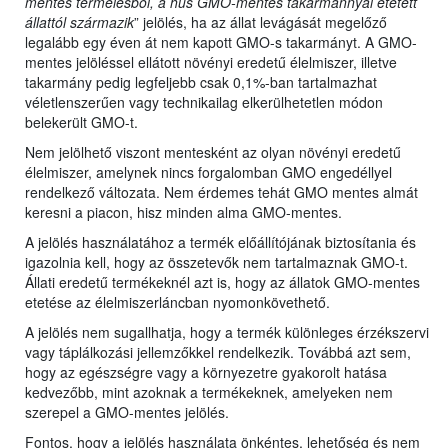
mentes termelésből, a hús GMO-mentes takarmánnyal etetett
állattól származik
” jelölés, ha az állat levágását megelőző
legalább egy éven át nem kapott GMO-s takarmányt. A GMO-
mentes jelöléssel ellátott növényi eredetű élelmiszer, illetve
takarmány pedig legfeljebb csak 0,1%-ban tartalmazhat
véletlenszerűen vagy technikailag elkerülhetetlen módon
belekerült GMO-t.
Nem jelölhető viszont mentesként az olyan növényi eredetű
élelmiszer, amelynek nincs forgalomban GMO engedéllyel
rendelkező változata. Nem érdemes tehát GMO mentes almát
keresni a piacon, hisz minden alma GMO-mentes.
A jelölés használatához a termék előállítójának biztosítania és
igazolnia kell, hogy az összetevők nem tartalmaznak GMO-t.
Állati eredetű termékeknél azt is, hogy az állatok GMO-mentes
etetése az élelmiszerláncban nyomonkövethető.
A jelölés nem sugallhatja, hogy a termék különleges érzékszervi
vagy táplálkozási jellemzőkkel rendelkezik. Továbbá azt sem,
hogy az egészségre vagy a környezetre gyakorolt hatása
kedvezőbb, mint azoknak a termékeknek, amelyeken nem
szerepel a GMO-mentes jelölés.
Fontos, hogy a jelölés használata önkéntes, lehetőség és nem