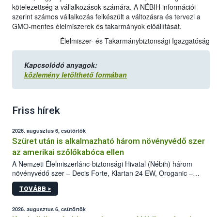
kötelezettség a vállalkozások számára. A NÉBIH információi
szerint számos vállalkozás felkészült a változásra és tervezi a
GMO-mentes élelmiszerek és takarmányok előállítását.
Élelmiszer- és Takarmánybiztonsági Igazgatóság
Kapcsolódó anyagok:
közlemény letölthető formában
Friss hírek
2026. augusztus 6, csütörtök
Szüret után is alkalmazható három növényvédő szer
az amerikai szőlőkabóca ellen
A Nemzeti Élelmiszerlánc-biztonsági Hivatal (Nébih) három
növényvédő szer – Decis Forte, Klartan 24 EW, Oroganic –
engedélyokiratát módosította, így azok a szüretet követően,
TOVÁBB >
egészen a vesszőérettség (BBCH 91) stádiumáig
felhasználhatóak a szőlőben. A kiterjesztések célja, hogy a korai
érésű szőlőkben is legyen lehetőség a károsító elleni további
2026. augusztus 6, csütörtök