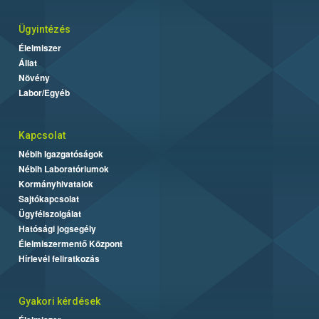
Ügyintézés
Élelmiszer
Állat
Növény
Labor/Egyéb
Kapcsolat
Nébih Igazgatóságok
Nébih Laboratóriumok
Kormányhivatalok
Sajtókapcsolat
Ügyfélszolgálat
Hatósági jogsegély
Élelmiszermentő Központ
Hírlevél feliratkozás
Gyakori kérdések