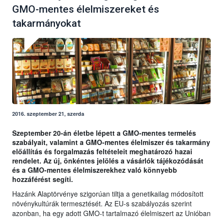
GMO-mentes élelmiszereket és
takarmányokat
2016. szeptember 21, szerda
Szeptember 20-án életbe lépett a GMO-mentes termelés
szabályait, valamint a GMO-mentes élelmiszer és takarmány
előállítás és forgalmazás feltételeit meghatározó hazai
rendelet. Az új, önkéntes jelölés a vásárlók tájékozódását
és a GMO-mentes élelmiszerekhez való könnyebb
hozzáférést segíti.
Hazánk Alaptörvénye szigorúan tiltja a genetikailag módosított
növénykultúrák termesztését. Az EU-s szabályozás szerint
azonban, ha egy adott GMO-t tartalmazó élelmiszert az Unióban