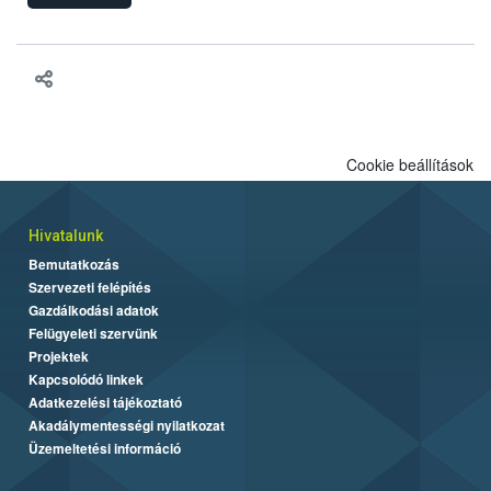
felhasználhatóak a szőlőben. A kiterjesztések célja, hogy a korai
érésű szőlőkben is legyen lehetőség a károsító elleni további
védekezésre. Az Oroganic készítmény kis kiszerelésben kiskerti
felhasználók számára is elérhető és ökológiai termesztésben is
engedélyezett.
Cookie beállítások
Hivatalunk
Bemutatkozás
Szervezeti felépítés
Gazdálkodási adatok
Felügyeleti szervünk
Projektek
Kapcsolódó linkek
Adatkezelési tájékoztató
Akadálymentességi nyilatkozat
Üzemeltetési információ