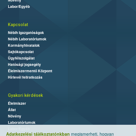
Labor/Egyéb
Kapcsolat
Nébih Igazgatóságok
Nébih Laboratóriumok
Kormányhivatalok
Sajtókapcsolat
Ügyfélszolgálat
Hatósági jogsegély
Élelmiszermentő Központ
Hírlevél feliratkozás
Gyakori kérdések
Élelmiszer
Állat
Növény
Laboratóriumok
Labor/Egyéb
Adatkezelési tájékoztatónkban
megismerheti, hogyan