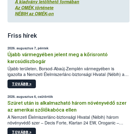
A kiadvány letölthető formában
Az OMÉK története
NÉBIH az OMÉK-on
Friss hírek
2026. augusztus 7, péntek
Újabb vármegyében jelent meg a kőrisrontó
karcsúdíszbogár
Újabb területen, Borsod-Abaúj-Zemplén vármegyében is
igazolta a Nemzeti Élelmiszerlánc-biztonsági Hivatal (Nébih) a
kőrisrontó karcsúdíszbogár (Agrilus planipennis) jelenlétét. A
TOVÁBB >
kártevőt nem csak színcsapdában találták meg, de már fertőzött
fában is azonosították. A növényvédelmi szakemberek folytatják
az intenzív felderítést, emellett az intézkedéseket a szlovák
2026. augusztus 6, csütörtök
hatósággal is összehangolják a terjedés megállítása érdekében.
Szüret után is alkalmazható három növényvédő szer
az amerikai szőlőkabóca ellen
A Nemzeti Élelmiszerlánc-biztonsági Hivatal (Nébih) három
növényvédő szer – Decis Forte, Klartan 24 EW, Oroganic –
engedélyokiratát módosította, így azok a szüretet követően,
TOVÁBB >
egészen a vesszőérettség (BBCH 91) stádiumáig