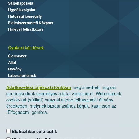
Sajtókapcsolat
Ügyfélszolgálat
Hatósági jogsegély
Élelmiszermentő Központ
Hírlevél feliratkozás
Gyakori kérdések
Élelmiszer
Állat
Növény
Laboratóriumok
Labor/Egyéb
Adatkezelési tájékoztatónkban
megismerheti, hogyan
gondoskodunk személyes adatai védelméről. Weboldalunk
cookie-kat (sütiket) használ a jobb felhasználói élmény
érdekében, melynek biztosításához kérjük, kattintson az
„Elfogadom” gombra.
Statisztikai célú sütik
Nemzeti Élelmiszerlánc-biztonsági Hivatal