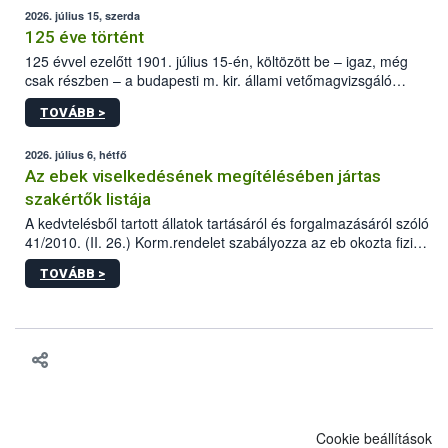
2026. július 15, szerda
125 éve történt
125 évvel ezelőtt 1901. július 15-én, költözött be – igaz, még
csak részben – a budapesti m. kir. állami vetőmagvizsgáló
állomás a Kis Rókus utca 15. szám alatti, Czigler Győző által
TOVÁBB >
tervezett új épületébe.
2026. július 6, hétfő
Az ebek viselkedésének megítélésében jártas
szakértők listája
A kedvtelésből tartott állatok tartásáról és forgalmazásáról szóló
41/2010. (II. 26.) Korm.rendelet szabályozza az eb okozta fizikai
sérülés, illetve ennek veszélye keletkezésekor felmerülő
TOVÁBB >
hatósági feladatokat, valamint a veszélyes eb tartását és annak
engedélyezését. Ezen eljárások során szükség esetén be kell
vonni az ebek viselkedésének megítélésében jártas szakértőt.
Cookie beállítások