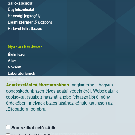
Sajtókapcsolat
Ügyfélszolgálat
Hatósági jogsegély
Élelmiszermentő Központ
Hírlevél feliratkozás
Gyakori kérdések
Élelmiszer
Állat
Növény
Laboratóriumok
Labor/Egyéb
Adatkezelési tájékoztatónkban
megismerheti, hogyan
gondoskodunk személyes adatai védelméről. Weboldalunk
cookie-kat (sütiket) használ a jobb felhasználói élmény
érdekében, melynek biztosításához kérjük, kattintson az
„Elfogadom” gombra.
Statisztikai célú sütik
Nemzeti Élelmiszerlánc-biztonsági Hivatal