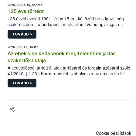
2026. július 15, szerda
125 éve történt
125 évvel ezelőtt 1901. július 15-én, költözött be – igaz, még
csak részben – a budapesti m. kir. állami vetőmagvizsgáló
állomás a Kis Rókus utca 15. szám alatti, Czigler Győző által
TOVÁBB >
tervezett új épületébe.
2026. július 6, hétfő
Az ebek viselkedésének megítélésében jártas
szakértők listája
A kedvtelésből tartott állatok tartásáról és forgalmazásáról szóló
41/2010. (II. 26.) Korm.rendelet szabályozza az eb okozta fizikai
sérülés, illetve ennek veszélye keletkezésekor felmerülő
TOVÁBB >
hatósági feladatokat, valamint a veszélyes eb tartását és annak
engedélyezését. Ezen eljárások során szükség esetén be kell
vonni az ebek viselkedésének megítélésében jártas szakértőt.
Cookie beállítások