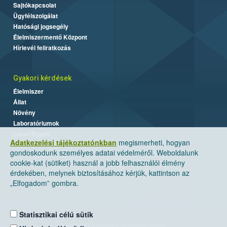
Sajtókapcsolat
Ügyfélszolgálat
Hatósági jogsegély
Élelmiszermentő Központ
Hírlevél feliratkozás
Gyakori kérdések
Élelmiszer
Állat
Növény
Laboratóriumok
Labor/Egyéb
Adatkezelési tájékoztatónkban
megismerheti, hogyan
gondoskodunk személyes adatai védelméről. Weboldalunk
cookie-kat (sütiket) használ a jobb felhasználói élmény
érdekében, melynek biztosításához kérjük, kattintson az
„Elfogadom” gombra.
Statisztikai célú sütik
Nemzeti Élelmiszerlánc-biztonsági Hivatal